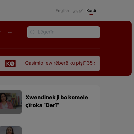
English
كوردی
Kurdî
r
Qasimlo, ew rêberê ku piştî 35 sal ji şehîdbûna wî hê jî rêbaz
Xwendinek ji bo komele
çîroka “Derî”