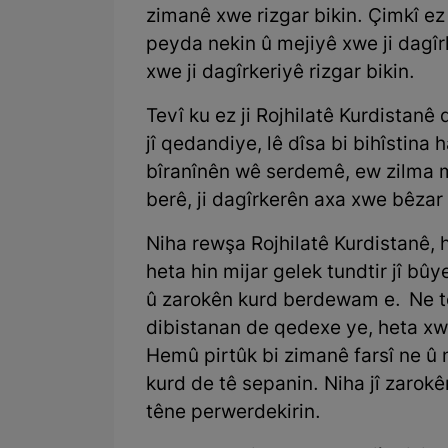
zimanê xwe rizgar bikin. Çimkî e
peyda nekin û mejiyê xwe ji dagîrk
xwe ji dagîrkeriyê rizgar bikin.
Tevî ku ez ji Rojhilatê Kurdistanê
jî qedandiye, lê dîsa bi bihîstina 
bîranînên wê serdemê, ew zilma mez
berê, ji dagîrkerên axa xwe bêzar
Niha rewşa Rojhilatê Kurdistanê,
heta hin mijar gelek tundtir jî bûy
û zarokên kurd berdewam e. Ne te
dibistanan de qedexe ye, heta xwen
Hemû pirtûk bi zimanê farsî ne û 
kurd de tê sepanin. Niha jî zarok
têne perwerdekirin.