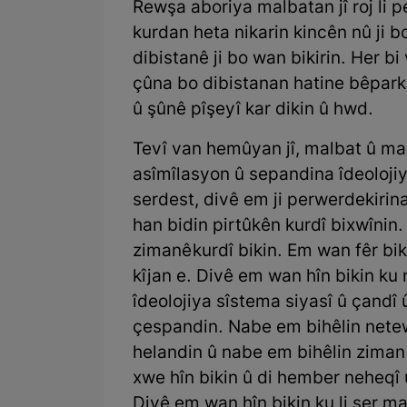
Rewşa aboriya malbatan jî roj li pe
kurdan heta nikarin kincên nû ji b
dibistanê ji bo wan bikirin. Her b
çûna bo dibistanan hatine bêpark
û şûnê pîşeyî kar dikin û hwd.
Tevî van hemûyan jî, malbat û m
asîmîlasyon û sepandina îdeoloji
serdest, divê em ji perwerdekiri
han bidin pirtûkên kurdî bixwînin
zimanê kurdî bikin. Em wan fêr bik
kîjan e. Divê em wan hîn bikin k
îdeolojiya sîstema siyasî û çandî
çespandin. Nabe em bihêlin nete
helandin û nabe em bihêlin ziman
xwe hîn bikin û di hember neheqî
Divê em wan hîn bikin ku li ser ma