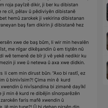
 roja payîzê dikir, ji ber ku dibistan
 re cil, pêlav û pêdiviyên dibistanê
lbet hemû zarokek ji vekirina dibistanan
 waneyan baş fam dikirin ji dibistanê hez
i dersên xwe de baş bûm, li wir min hevalên
lîst, me nîgar dikêşandin û em tiştên nû
i wê temenê de bîr ji vê yekê nedikir ku
mezin ji xwe û netewa û axa xwe didkin.
 li cem min dirust bûn: “Axo bi rastî, ez
nim û binivîsim?! Çima min ê kurd
ê xwendin û nivîsandina bi zimanê dayîkî
 ji min ê kurd re dibêjin sînorparêzên
 zarokên faris mafê xwendin û
, lê min tune?! Û bi dehan pirsên din.