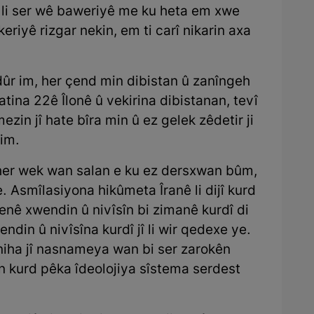
z li ser wê baweriyê me ku heta em xwe
eriyê rizgar nekin, em ti carî nikarin axa
 dûr im, her çend min dibistan û zanîngeh
hatina 22ê Îlonê û vekirina dibistanan, tevî
in jî hate bîra min û ez gelek zêdetir ji
 im.
 her wek wan salan e ku ez dersxwan bûm,
e. Asmîlasiyona hikûmeta Îranê li dijî kurd
nê xwendin û nivîsîn bi zimanê kurdî di
din û nivîsîna kurdî jî li wir qedexe ye.
niha jî nasnameya wan bi ser zarokên
ên kurd pêka îdeolojiya sîstema serdest