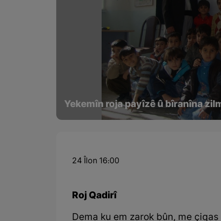
Yekemîn roja payîzê û bîranîna zi
24 Îlon 16:00
Roj Qadirî
Dema ku em zarok bûn, me çiqas j