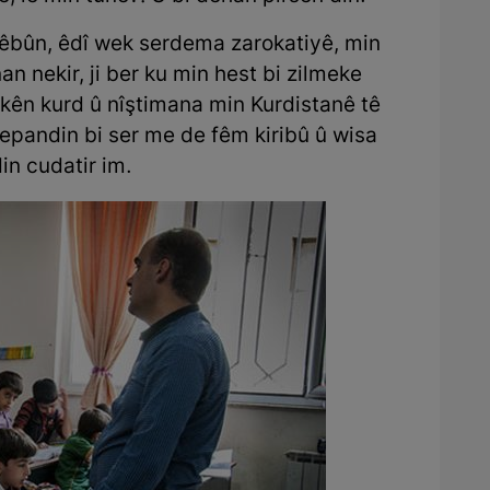
 çêbûn, êdî wek serdema zarokatiyê, min
an nekir, ji ber ku min hest bi zilmeke
okên kurd û nîştimana min Kurdistanê tê
epandin bi ser me de fêm kiribû û wisa
din cudatir im.