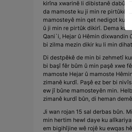
kirîna xwarinê li dibistanê dabûn
da mamoste ku ji min re pirtûkên k
mamosteyê min qet nedigot ku têr
û ji min re pirtûk dikirî. Dema k
Qani`i, Hejar û Hêmin dixwandin û 
bi zilma mezin dikir ku li min dihat
Di destpêkê de min bi zehmetî ku
bi başî fêr bûm û min paşê xwe fêr
mamoste Hejar û mamoste Hêmi
zimanê kurdî. Paşê ez ber bi nivî
ew jî bûne mamosteyên min. Hel
zimanê kurdî bûn, di heman demê 
Ji wan rojan 15 sal derbas bûn. M
min hertim hewl daye ku alîkariya
em bigihîjine wê rojê ku ewqas h