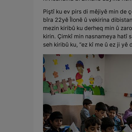
Piştî ku ev pirs di mêjiyê min de
bîra 22yê Îlonê û vekirina dibistan
mezin kiribû ku derheq min û zar
kirin. Çimkî min nasnameya hatî s
seh kiribû ku, “ez kî me û ez ji yê 