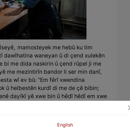
lîseyê, mamosteyek me hebû ku tim
iştî dawîhatina waneyan û di çend xulekên
 bi me dida naskirin û çend rûpel ji me
 me mezintirîn bandor li ser min danî,
esta wî ev bû: “Em fêrî xwendina
ok û helbestên kurdî di me de çê bibin;
manê dayîkî yê xwe bin û hêdî hêdî em xwe
yda bikin û xwe rizgar bikin..”
 bûbûn, digel keda mamosteyê min, ez ji
 dinê. Min pereyên ku malbata min ji bo
English