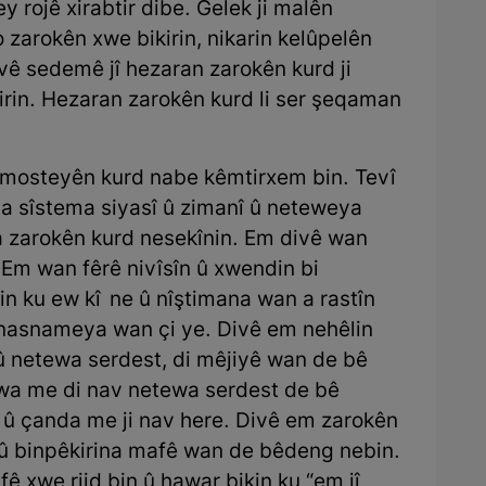
y rojê xirabtir dibe. Gelek ji malên
o zarokên xwe bikirin, nikarin kelûpelên
i vê sedemê jî hezaran zarokên kurd ji
irin. Hezaran zarokên kurd li ser şeqaman
amosteyên kurd nabe kêmtirxem bin. Tevî
ya sîstema siyasî û zimanî û neteweya
na zarokên kurd nesekînin. Em divê wan
. Em wan fêrê nivîsîn û xwendin bi
in ku ew kî ne û nîştimana wan a rastîn
u nasnameya wan çi ye. Divê em nehêlin
 û netewa serdest, di mêjiyê wan de bê
wa me di nav netewa serdest de bê
 û çanda me ji nav here. Divê em zarokên
 û binpêkirina mafê wan de bêdeng nebin.
fê xwe rijd bin û hawar bikin ku “em jî