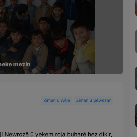
lmeke mezin
Ziman û Wêje
Ziman û Şêwezar
i Newrozê û yekem roja buharê hez dikir,