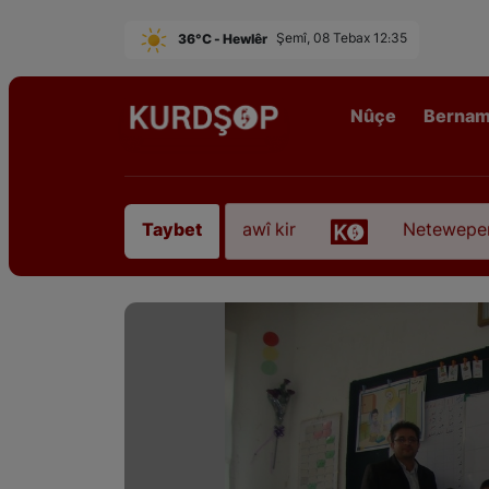
36°C - Hewlêr
Şemî, 08 Tebax 12:35
Nûçe
Berna
rê Sofyanî” koça dawî kir
Neteweperestî li Kurd
Taybet