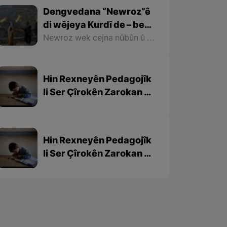
Dengvedana “Newroz”ê
di wêjeya Kurdî de – beşa
1em
Newroz wek cejna nûbûn û azadiyê di wêjeya Kurdî de û li cem helbestvan û nivîskarên Kurd, hertim girîngiya xwe hebûye. Helbestvan û nivîskarên Kurd di helbest û nivîsên xwe de Newroz wek bedewiyek, dergeheke azadiyê û sembola rizgariya netewî bi kar anîne. Ev mijare jî vedigere bo girêdana înkarkirî ya Kurd û Kurdistanê bi Newrozê re.
Hin Rexneyên Pedagojîk
li Ser Çîrokên Zarokan –
beşa 3yem
Hin Rexneyên Pedagojîk
li Ser Çîrokên Zarokan –
beşa 2yem