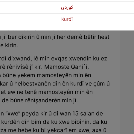
e min berhev kir û min çend caran ew pere
كوردی
urdî bikire. Pere hindik bû, lê
Kurdî
a pirtûkan neke, bi xwe pare dixiste serê
u ez 15 salî bûm, min helbestên mamoste
ji ber dikirin û min ji her demê bêtir hest
e kirin.
rdî dixwand, lê min evqas xwendin ku ez
ê rênivîsê jî kir. Mamoste Qani`i,
n bûne yekem mamosteyên min ên
skar û helbestvanên din ên kurdî ve çûm û
bet ew ne tenê mamosteyên min ên
de bûne rênîşanderên min jî.
in “xwe” peyda kir û di wan 15 salan de
 kurdên din bim da ku xwe bibînin, da ku
êza me hebe ku bi yekcarî em xwe, axa û