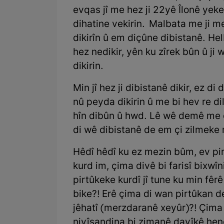
evqas jî me hez ji 22yê Îlonê yekem
dihatine vekirin. Malbata me ji me
dikirîn û em diçûne dibistanê. He
hez nedikir, yên ku zîrek bûn û ji
dikirin.
Min jî hez ji dibistanê dikir, ez d
nû peyda dikirin û me bi hev re di
hîn dibûn û hwd. Lê wê demê me d
di wê dibistanê de em çi zilmeke 
Hêdî hêdî ku ez mezin bûm, ev pirs
kurd im, çima divê bi farisî bixwî
pirtûkeke kurdî jî tune ku min fêr
bike?! Erê çima di wan pirtûkan de
jêhatî (merzdaranê xeyûr)?! Çima
nivîsandina bi zimanê dayîkê hene