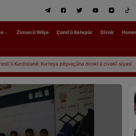
me
Ziman û Wêje
Çand û Kelepûr
Dîrok
Hune
istanê: Kurteya pêşveçûna dirokî û civakî-siyasî