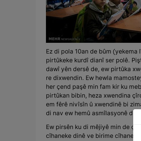
Ez di pola 10an de bûm (yekema 
pirtûkeke kurdî dianî ser polê. P
dawî yên dersê de, ew pirtûka xwe
re dixwendin. Ew hewla mamosteyê
her çend paşê min fam kir ku meb
pirtûkan bibin, heza xwendina çîr
em fêrê nivîsîn û xwendinê bi zi
di nav ew hemû asmîlasyonê de pe
Ew pirsên ku di mêjiyê min de çê
cîhaneke dinê ve birime cîhaneke