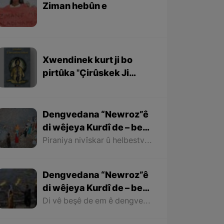
Ziman hebûn e
Xwendinek kurt ji bo
pirtûka ''Çirûskek Ji
Berxwedaniya
Kobaniyê''
Dengvedana “Newroz”ê
di wêjeya Kurdî de – beşa
dawî
Piraniya nivîskar û helbestvanên Kurd di helbest û deqên xwe de behsa Newrozê kirine ku ji ber nebûna derfetê em ê tenê îşareyê bi çend mînak ji helbestên wan bikin. Di dawiyê de ez dixwazim bibêjim ku helbestvanên wek “Muxlîs, Ewnî, Hejar, Zarî, Elî Heseniyanî, Jîla Huseynî, Mihemed Salih Dîlan, Esîrî, Nasir Axabira, Celal Melekşa, Şêrko Bêkes û Ebdulah Paşêw” û hwd, di çend helbestên xwe de behsa Newrozê kirine û bal kişandine ser Kurdistanîbûna Newrozê.
Dengvedana “Newroz”ê
di wêjeya Kurdî de – beşa
2yem
Di vê beşê de em ê dengvedana zêdetir a Newrozê di helbest û deqên Kurdî de rabixine ber çavan. Herwisa pêwîst e em îşare bi wê yekê jî bikin ku tevî wê ku em di vê gotarê de dengvedana “Newroz”ê di edebiyata Kurdî de dibînin, em ê hin nivîskar û helbestvanên xwe binêrin ku mixabin navê hin ji wan hatiye jibîrkirin.