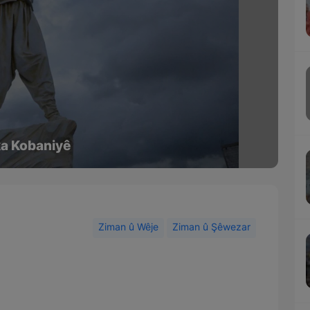
ka Kobaniyê
Ziman û Wêje
Ziman û Şêwezar