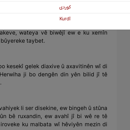
كوردی
Kurdî
 ar bi hundirê wî kesî ketiye, ji ber ku di
nakeve, wateya vê biwêjî ew e ku xemîn
o bûyereke taybet.
bo kesekî gelek diaxive û axavitinên wî di
Herwiha ji bo dengên din yên bilid jî tê
.
vahiyek li ser disekine, ew bingeh û stûna
ûn bê ruxandin, ew avahî jî bi wê re tê
 miroveke ku malbata wî hêviyên mezin di