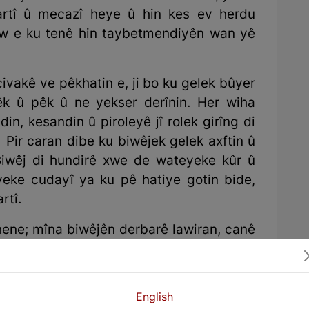
artî û mecazî heye û hin kes ev herdu
 ew e ku tenê hin taybetmendiyên wan yê
civakê ve pêkhatin e, ji bo ku gelek bûyer
k û pêk û ne yekser derînin. Her wiha
n, kesandin û piroleyê jî rolek girîng di
 Pir caran dibe ku biwêjek gelek axftin û
Biwêj di hundirê xwe de wateyeke kûr û
eke cudayî ya ku pê hatiye gotin bide,
rtî.
hene; mîna biwêjên derbarê lawiran, canê
 xwezayî û hwd… di heman demê de mirov
ibêje, lê nikare ji her biwêjekê re bibêje
be û ji bilî hevjîna/ê xwe li jin an mêrên
English
ê gotin. Hin mînakên din: