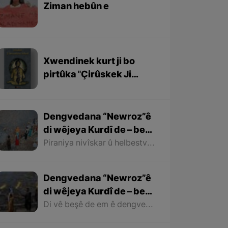
Ziman hebûn e
Xwendinek kurt ji bo
pirtûka ''Çirûskek Ji
Berxwedaniya
Kobaniyê''
Dengvedana “Newroz”ê
di wêjeya Kurdî de – beşa
dawî
Piraniya nivîskar û helbestvanên Kurd di helbest û deqên xwe de behsa Newrozê kirine ku ji ber nebûna derfetê em ê tenê îşareyê bi çend mînak ji helbestên wan bikin. Di dawiyê de ez dixwazim bibêjim ku helbestvanên wek “Muxlîs, Ewnî, Hejar, Zarî, Elî Heseniyanî, Jîla Huseynî, Mihemed Salih Dîlan, Esîrî, Nasir Axabira, Celal Melekşa, Şêrko Bêkes û Ebdulah Paşêw” û hwd, di çend helbestên xwe de behsa Newrozê kirine û bal kişandine ser Kurdistanîbûna Newrozê.
Dengvedana “Newroz”ê
di wêjeya Kurdî de – beşa
2yem
Di vê beşê de em ê dengvedana zêdetir a Newrozê di helbest û deqên Kurdî de rabixine ber çavan. Herwisa pêwîst e em îşare bi wê yekê jî bikin ku tevî wê ku em di vê gotarê de dengvedana “Newroz”ê di edebiyata Kurdî de dibînin, em ê hin nivîskar û helbestvanên xwe binêrin ku mixabin navê hin ji wan hatiye jibîrkirin.