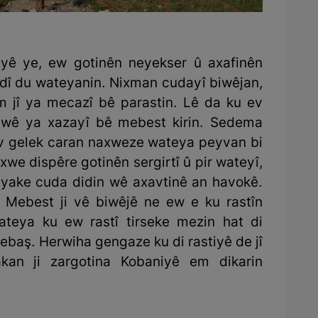
yê ye, ew gotinên neyekser û axafinên
edî du wateyanin. Nixman cudayî biwêjan,
 jî ya mecazî bê parastin. Lê da ku ev
wê ya xazayî bê mebest kirin. Sedema
v gelek caran naxweze wateya peyvan bi
xwe dispêre gotinên sergirtî û pir wateyî,
yake cuda didin wê axavtinê an havokê.
 Mebest ji vê biwêjê ne ew e ku rastîn
ateya ku ew rastî tirseke mezin hat di
baş. Herwiha gengaze ku di rastiyê de jî
kan ji zargotina Kobaniyê em dikarin