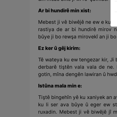
Ar bi hundirê min xist:
Mebest ji vê biwêjê ne ew e ku rast
rastiya de ar bi hundirê mirov 
bûye ji bo rewşa mirovekî an ji b
Ez ker û gêj kirim:
Tê wateya ku ew tengezar kir, Ji 
derbarê tiştên vala vala de ne. 
gotin, mîna dengên lawiran û hwd
Istûna mala min e:
Tiştê bingehîn yê ku xaniyek an a
ku li ser ava bûye û eger ew st
ruxadin. Mebest ji vê biwêjê jî