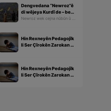
Dengvedana “Newroz”ê
di wêjeya Kurdî de – beşa
1em
Newroz wek cejna nûbûn û azadiyê di wêjeya Kurdî de û li cem helbestvan û nivîskarên Kurd, hertim girîngiya xwe hebûye. Helbestvan û nivîskarên Kurd di helbest û nivîsên xwe de Newroz wek bedewiyek, dergeheke azadiyê û sembola rizgariya netewî bi kar anîne. Ev mijare jî vedigere bo girêdana înkarkirî ya Kurd û Kurdistanê bi Newrozê re.
Hin Rexneyên Pedagojîk
li Ser Çîrokên Zarokan –
beşa 3yem
Hin Rexneyên Pedagojîk
li Ser Çîrokên Zarokan –
beşa 2yem