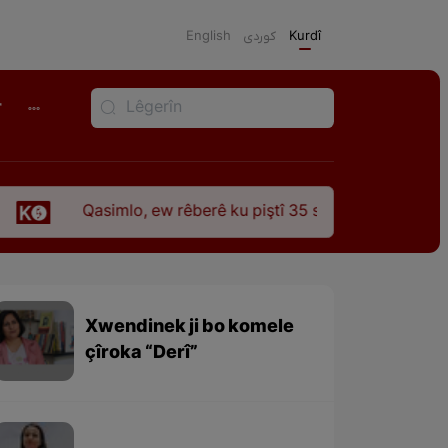
English
كوردی
Kurdî
r
asimlo, ew rêberê ku piştî 35 sal ji şehîdbûna wî hê jî rêbaza
Xwendinek ji bo komele
çîroka “Derî”