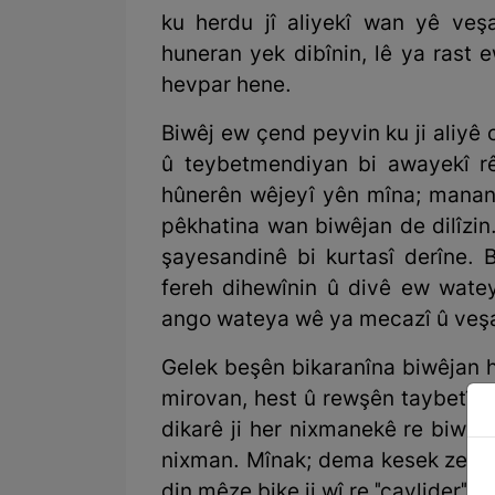
ku herdu jî aliyekî wan yê veş
huneran yek dibînin, lê ya rast
hevpar hene.
Biwêj ew çend peyvin ku ji aliyê 
û teybetmendiyan bi awayekî rê
hûnerên wêjeyî yên mîna; manandi
pêkhatina wan biwêjan de dilîzin.
şayesandinê bi kurtasî derîne. 
fereh dihewînin û divê ew watey
ango wateya wê ya mecazî û veşa
Gelek beşên bikaranîna biwêjan 
mirovan, hest û rewşên taybetî
dikarê ji her nixmanekê re biwêj b
nixman. Mînak; dema kesek zewicî 
din mêze bike ji wî re "çavlider" t