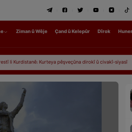
me
Ziman û Wêje
Çand û Kelepûr
Dîrok
Hune
tanê: Kurteya pêşveçûna dirokî û civakî-siyasî
Q