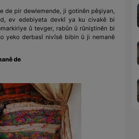
e de pir dewlemende, ji gotinên pêşiyan,
wd, ev edebiyeta devkî ya ku civakê bi
markiriye û tevger, rabûn û rûniştinên bi
o yeko derbasî nivîsê bibin û ji nemanê
manê de