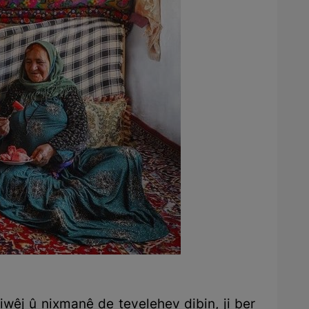
iwêj û nixmanê de tevelehev dibin, ji ber