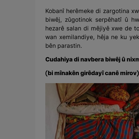
Kobanî herêmeke di zargotina xw
biwêj, zûgotinok serpêhatî û h
hezarê salan di mêjiyê xwe de to
wan xemilandiye, hêja ne ku yek
bên parastin.
Cudahiya di navbera biwêj û nix
(bi mînakên girêdayî canê mirov)