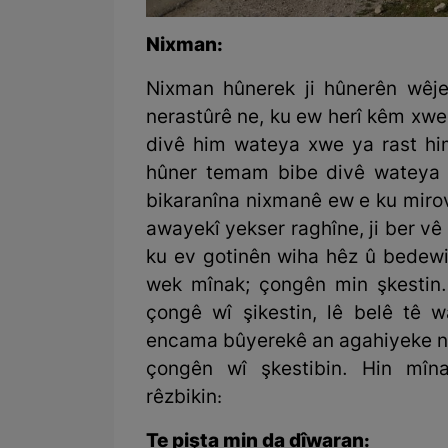
Nixman:
Nixman hûnerek ji hûnerên wêje
nerastûrê ne, ku ew herî kêm xw
divê him wateya xwe ya rast him
hûner temam bibe divê wateya 
bikaranîna nixmanê ew e ku miro
awayekî yekser raghîne, ji ber vê 
ku ev gotinên wiha hêz û bedewi
wek mînak; çongên min şkestin.
çongê wî şikestin, lê belê tê w
encama bûyerekê an agahiyeke ne
çongên wî şkestibin. Hin mîna
rêzbikin:
Te pişta min da dîwaran: