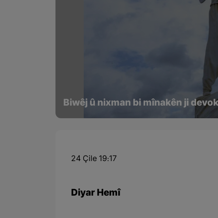
Biwêj û nixman bi mînakên ji devo
24 Çile 19:17
Diyar Hemî