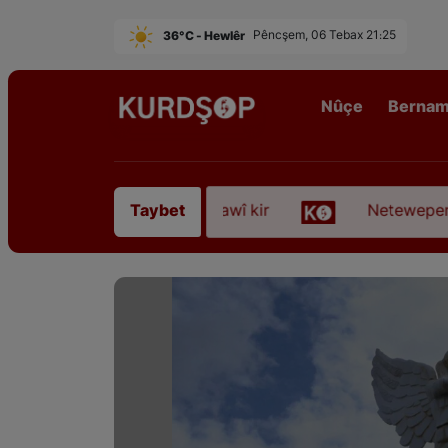
36°C - Hewlêr
Pêncşem, 06 Tebax 21:25
Nûçe
Berna
ê Sofyanî” koça dawî kir
Neteweperestî li Kurdis
Taybet