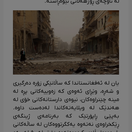
لە ناوچەی ڕۆژهەڵاتی نێوەڕاستە.
یان لە ئەفغانستاندا کە ساڵانێکی زۆرە دەرگیری
و شەڕە، وێڕای ئەوەی کە زەوییەکانی پڕە لە
مینە چێنراوەکان، نیوەی دارستانەکانی خۆی لە
هەندێک لە ویلایەتەکاندا لەدەست داوە.
بەپێی ڕاپۆرتێک کە بەرنامەی ژینگەی
ڕێکخراوەی نەتەوە یەکگرتووەکان لە ساڵەکانی