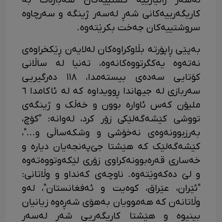
لەسەر زانیارییە گشتییەکان سەبارەت بە
کاریگەرییەکانی شەڕ لەسەر ژینگە و سەرچاوە
سروشتییەکان جەخت بکرێتەوە.
بەپێی ڕاپۆرتە بڵاوکراوەکان لەلایەن ڕێکخراوەی
نەتەوە یەکگرتووەکانەوە، تەنیا لە ساڵانی
کۆتایی سەدەی بیستەمدا، ١١٨ دەرگیریی
سەربازی لە جیهاندا ڕوویداوە کە لە ئاکامدا ٦
ملیۆن کەس ئاوارە بوون و خەڵک و ژینگەی
تووشی کێشەگەلێکی زۆر کرد، لەوانە: "کۆچ،
بەرزبوونەوەی نەخۆشی و وشکەساڵی و..."،
کێشەگەلێک کە هێشتا جێ‌پەنجەیان دیارە و
خەساری قەرەبوونەکراوی زۆری لێکەوتووەتەوە
و لێ دەکەوێتەوە. ناوچەی کەنداو و وڵاتانی:
"ئێران، عێراق، کوەیت و ئەفغانستان"، لەو
وڵاتانەن کە هەموویان بەهۆی شەڕەوە زیانیان
بینیوە و هێشتا کاریگەریی شەڕ لەسەر