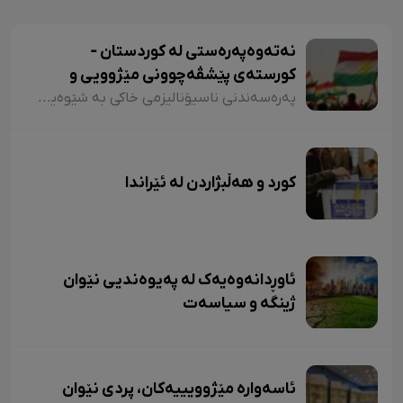
نەتەوەپەرەستی لە کوردستان -
کورستەی پێشڤەچوونی مێژوویی و
کەلتووری-سیاسی
پەرەسەندنی ناسیۆنالیزمی خاکی بە شێوەیەکی سەرەکی بەربەستی دابڕانی ڕۆشنبیرانی کورد لە خاکەکەیان بوو. بیرۆکەی تورکەکان بۆ ئەوەی کورد بێ ڕۆشنبیر بێت و بەردەوام بن لە ئاسمیلەکردن، تا ڕادەیەکی زۆر ئامانجەکانی خۆی بەدی هێناوە. ئەم پچڕانە کاریگەریی قوڵی لەسەر بیرکردنەوەی ڕۆشنبیرانی کورد هەبوو، بەتایبەتی ڕێگریی لە دروستبوونی چەمکی ناسیۆنالیزمی نیشتمانپەروەرانە کرد.
کورد و هەڵبژاردن لە ئێراندا
ئاوڕدانەوەیەک لە پەیوەندیی نێوان
ژینگە و سیاسەت
ئاسەوارە مێژوویییەکان، پردی نێوان