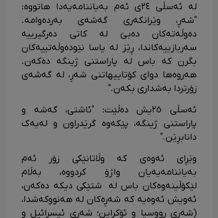
لە ئەسڵی ٢٤ی ئەم بەیاننامەیەدا هاتووە:
"شەڕ، وێرانکەری گەشەی بەردەوامە.
دەوڵەتەکان دەبێ لە کاتی دەرگیرییە
سەربازییەکاندا، ڕێز لە یاسا نێودەوڵەتییەکان
بگرن کە باس لە پاراستنی ژینگە دەکەن.
هەروەها دوای کۆتاییهاتنی شەڕ، لە گەشەی
زۆرتردا بەشداری بکەن."
ئەسڵی ٢٥یش دەڵێت: "ئاشتی، گەشە و
پاراستنی ژینگە، پێکەوە گرێدراون و لەیەک
دانابڕێن."
وێڕای ئەوەی کە وڵاتانێکی زۆر ئەم
بەیاننامەیەیان واژۆ کردووە، بەڵام
لێکۆڵینەوەکان باس لە شتێکی دیکە دەکەن،
ئەویش ئەوەیە کە شەڕەکان لە هەنووکەشدا،
(شەڕی ڕووسیا و ئۆکراین؛ شەڕی ئیسرائیل و