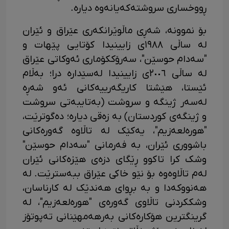
ڕووخساری سروشتەکەیانەوە دیارە.
بۆ نموونە، شەڕی ماڵوێرانکەری عێراق و ئێران
لە ساڵی ١٩٨٨ی زایینیدا کۆتایی پێهات و
"سەدام حوسێن"، سەرۆککۆماری ئەوکاتی عێراق
لە ساڵی ٢٠٠٦ی زایینیدا لەسێدارە درا؛ بەڵام
ئێستا، هێشتا کاریگەرییەکانی ئەو شەڕە
لەسەر ژینگە و سروشت (بەتایبەتی سروشت
و ژینگەی کوردستان) بە زەقی دیارە؛ دەگوترێت،
"هورەلعەزیم"، یەکێک لە تاڵاوە گەورەکانی
باشووری ئێران، بە فەرمانی "سەدام حوسێن"
وشک کرا تاکوو ڕێگای دزەی هێزەکانی ئێران
لەم تاڵاوەوە بۆ نێو خاکی عێراق ببەسترێت. لە
هەنووکەدا و بە بڕوای هەندێک لە کارناسان،
وشککردنی تاڵاوی گەورەی "هورەلعەزیم"، لە
گرینگترین هۆکارەکانی بەرهەمهێنانی تەپوتۆز