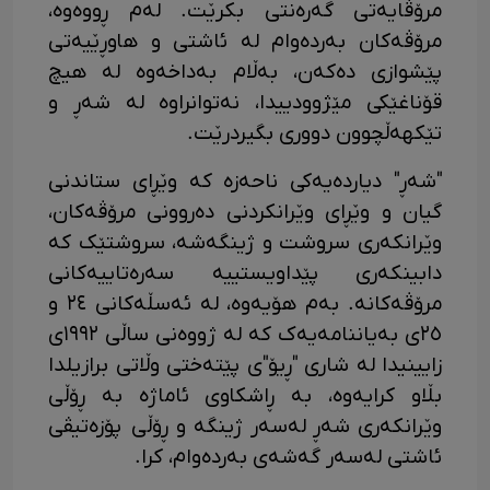
مرۆڤایەتی گەرەنتی بکرێت. لەم ڕووەوە،
مرۆڤەکان بەردەوام لە ئاشتی و هاوڕێیەتی
پێشوازی دەکەن، بەڵام بەداخەوە لە هیچ
قۆناغێکی مێژوودییدا، نەتوانراوە لە شەڕ و
تێکهەڵچوون دووری بگیردرێت.
"شەڕ" دیاردەیەکی ناحەزە کە وێڕای ستاندنی
گیان و وێڕای وێرانکردنی دەروونی مرۆڤەکان،
وێرانکەری سروشت و ژینگەشە، سروشتێک کە
دابینکەری پێداویستییە سەرەتاییەکانی
مرۆڤەکانە. بەم هۆیەوە، لە ئەسڵەکانی ٢٤ و
٢٥ی بەیاننامەیەک کە لە ژووەنی ساڵی ١٩٩٢ی
زایینیدا لە شاری "ڕیۆ"ی پێتەختی وڵاتی برازیلدا
بڵاو کرایەوە، بە ڕاشکاوی ئاماژە بە ڕۆڵی
وێرانکەری شەڕ لەسەر ژینگە و ڕۆڵی پۆزەتیڤی
ئاشتی لەسەر گەشەی بەردەوام، کرا.