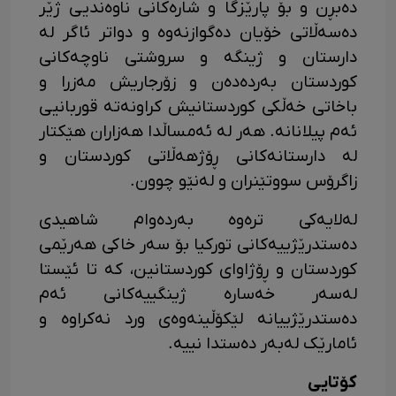
دەبڕن و بۆ پارێزگا و شارەکانی ناوەندیی ژێر
دەسەڵاتی خۆیان دەگوازنەوە و دواتر ئاگر لە
دارستان و ژینگە و سروشتی ناوچەکانی
کوردستان بەردەدەن و زۆرجاریش مەزرا و
باخاتی خەڵکی کوردستانیش کراونەتە قوربانیی
ئەم پیلانانە. هەر لە ئەمساڵدا هەزاران هێکتار
لە دارستانەکانی ڕۆژهەڵاتی کوردستان و
زاگرۆس سووتێنران و لەنێو چوون.
لەلایەکی ترەوە بەردەوام شاهیدی
دەستدرێژییەکانی تورکیا بۆ سەر خاکی هەرێمی
کوردستان و ڕۆژاوای کوردستانین، کە تا ئێستا
لەسەر خەسارە ژینگییەکانی ئەم
دەستدرێژییانە لێکۆڵینەوەی ورد نەکراوە و
ئامارێک لەبەر دەستدا نییە.
کۆتایی