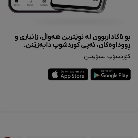
بۆ ئاگاداربوون لە نوێترین هەواڵ، زانیاری و
ڕووداوەکان، ئەپی کوردشۆپ دابەزێنن.
کوردشۆپ بشۆپێنن