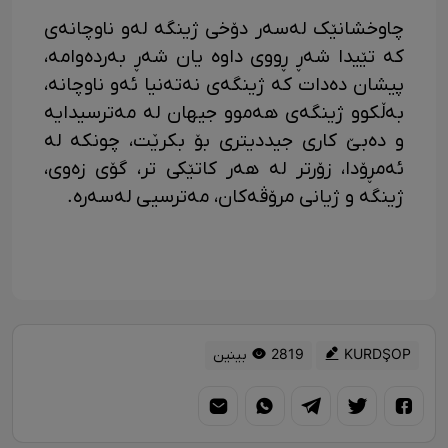
چاوخشانێک لەسەر دۆخی ژینگە لەو ناوچانەی
کە تێیدا شەڕ ڕووی داوە یان شەڕ بەردەوامە،
پیشان دەدات کە ژینگەی نەتەنیا ئەو ناوچانە،
بەڵکوو ژینگەی هەموو جیهان لە مەترسیدایە
و دەبێ کاری جیددیتری بۆ بکرێت، چونکە لە
ئەمڕۆدا، زۆرتر لە هەر کاتێکی تر، گۆی زەوی،
ژینگە و ژیانی مرۆڤەکان، مەترسیی لەسەرە.
KURDŞOP
2819 بینین