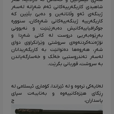
شاهیدی کاریگەرییەکانی ئەم شەڕانە لەسەر
ژینگەی ئەو وڵاتانەین و دەبێ بڵێین کە
کاریگەرییە ژینگەییەکانی شەڕەکان، سنوورە
جوگرافیاییەکانیش دەبەزێنێت و نەبوونی
بەڕێوەبەریی دروست لە کاتی شەڕدا و
نۆژەننەکردنەوەی سروشتی وێرانکراوی دوای
شەڕ، هەروەها دەتوانێت بە کاریگەریدانان
لەسەر تەندروستیی خەڵک و خەسارگەیاندن
بە سروشت، قوربانی بگرێت.
لەلایەکی ترەوە و لە ئێراندا، کۆماری ئیسلامی لە
ڕێگای هێزەکانییەوە و بەتایبەت سپای
پاسداران، ج