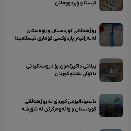
ئێستا و ڕابردوومانن
رۆژهەڵاتی کوردستان و راوەستان
لەبەرانبەر پاردۆکسی کۆماری ئیسلامیدا
پیلانی داگیرکەران بۆ دروستکردنی
ناکۆکی لەنێو کوردان
ناسیۆنالیزمی کوردی لە ڕۆژهەڵاتی
کوردستان و وانەوەرگرتن لە شۆڕشە
سەرکەوتووەکان