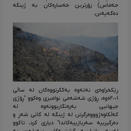
حەماس) زۆرترین خەسارەکان بە ژینگە
دەگەیەنن.
ڕێکخراوەی نەتەوە یەکگرتووەکان لە ساڵی
٢٠٠١ەوە، ڕۆژی شەشەمی نوامبری وەکوو "ڕۆژی
جیهانیی بەرەنگاربوونەوە لە
کەڵکاوەژوووەرگرتن لە ژینگە لە کاتی شەڕ و
دەرگیرییە سەربازییەکاندا" دیاری کرد، تاکوو