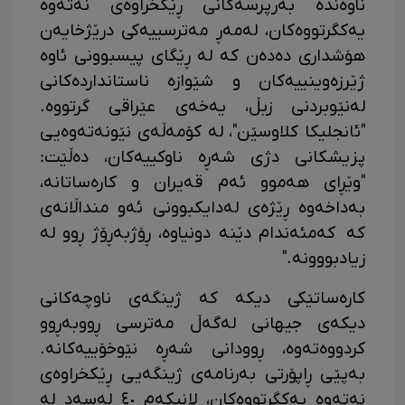
ناوەندە بەرپرسەکانی ڕێکخراوەی نەتەوە
یەکگرتووەکان، لەمەڕ مەترسییەکی درێژخایەن
هۆشداری دەدەن کە لە ڕێگای پیسبوونی ئاوە
ژێرزەوینییەکان و شێوازە ناستانداردەکانی
لەنێوبردنی زبڵ، یەخەی عێراقی گرتووە.
"ئانجلیکا کلاوسێن"، لە کۆمەڵەی نێونەتەوەیی
پزیشکانی دژی شەڕە ناوکییەکان، دەڵێت:
"وێڕای هەموو ئەم قەیران و کارەساتانە،
بەداخەوە ڕێژەی لەدایکبوونی ئەو منداڵانەی
کە کەمئەندام دێنە دونیاوە، ڕۆژبەڕۆژ ڕوو لە
زیادبووونە."
کارەساتێکی دیکە کە ژینگەی ناوچەکانی
دیکەی جیهانی لەگەڵ مەترسی ڕووبەڕوو
کردووەتەوە، ڕوودانی شەڕە نێوخۆییەکانە.
بەپێی ڕاپۆرتی بەرنامەی ژینگەیی ڕێکخراوەی
نەتەوە یەکگرتووەکان، لانیکەم ٤٠ لەسەد لە