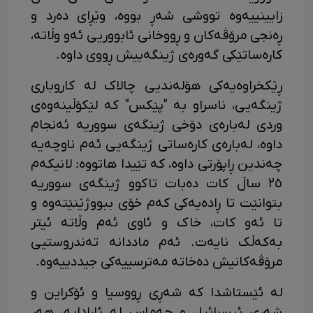
زایینییەوە تووشی شەڕ بووە، وێڕای دەرد و
ڕەنجی مرۆڤەکان و ڕووخانی ئابووریی ئەو وڵاتە،
کارەساتێکی گەورەی ژینگەییش ڕووی داوە.
ڕێکخراوەیەکی هۆلەندیی چالاک لە کاروباری
ژینگەیی، ناسراو بە "پێکس" کە لێکۆڵینەوەی
وردی لەبارەی دۆخی ژینگەی سووریە ئەنجام
داوە، لەبارەی کارەساتی ژینگەیی ئەم ناوچەیە
چەندین ڕاپۆرتی داوە، کە تێیدا هاتووە: لانیکەم
٢٥ ساڵ کات دەبات تاکوو ژینگەی سووریە
بتوانێت تا ڕادەیەکی کەم خۆی ببووژێنێتەوە و
تا ئەو کات، خاک و ئاوی ئەم وڵاتە ئیتر
بەکەڵک نایەت. ئەم ماددانە تەندروستیی
مرۆڤەکانیش دەخاتە مەترسییەکی جیددییەوە.
لە ئێستاشدا کە شەڕی ڕووسیا و ئۆکراین و
شەڕی ئیسرائیل و حەماس لە ئارادایە، هەر