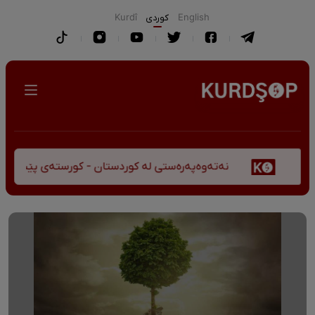
English
كوردی
Kurdî
نەتەوەپەرەستی لە کوردستان - کورستەی پێشڤەچوونی مێژو