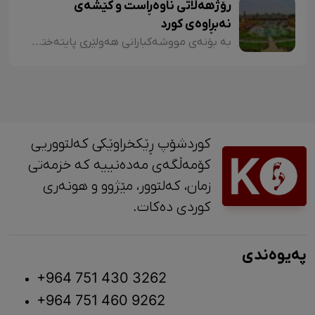
رۆژهەڵاتی ناوەڕاست و کێشەی
نەبڕاوەی کورد
بە بۆنەی مووشەکبارانی هەولێری پایتەختی کوردستانەوە
کوردشۆپ ڕێکخراوێکی کەلتووریی
کۆمەڵگەی مەدەنییە کە خزمەتی
زمان، کەلتوور، مێژوو و ‎هونەری
کوردی دەکات.
پەیوەندی
+964 751 430 3262
+964 751 460 9262