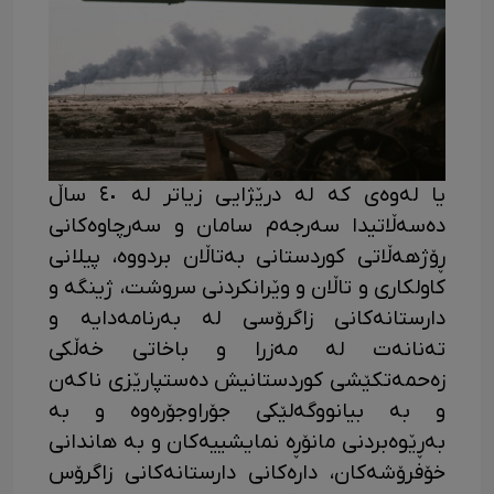
یا لەوەی کە لە درێژایی زیاتر لە ٤٠ ساڵ
دەسەڵاتیدا سەرجەم سامان و سەرچاوەکانی
ڕۆژهەڵاتی کوردستانی بەتاڵان بردووە، پیلانی
کاولکاری و تاڵان و وێرانکردنی سروشت، ژینگە و
دارستانەکانی زاگرۆسی لە بەرنامەدایە و
تەنانەت لە مەزرا و باخاتی خەڵکی
زەحمەتکێشی کوردستانیش دەستپارێزی ناکەن
و بە بیانووگەلێکی جۆراوجۆرەوە و بە
بەڕێوەبردنی مانۆڕە نمایشییەکان و بە هاندانی
خۆفرۆشەکان، دارەکانی دارستانەکانی زاگرۆس