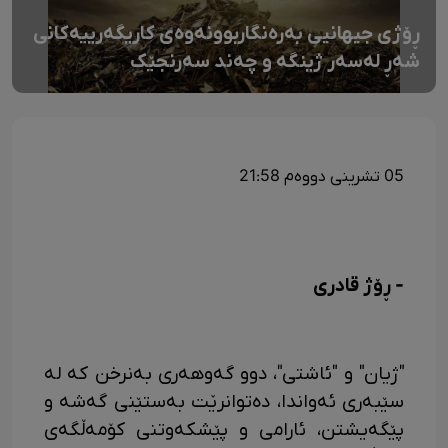
ڕۆژی جیهانیی بەرەنگاربوونەوەی کاریگەرییەکانی
شەڕ لەسەر ژینگە و چەند سەرنجێک
05 تشرینی دووەم 21:58
- ڕۆژ قادری
"ژیان" و "ئاشتی"، دوو گەوهەری بەنرخن کە لە
سێبەری ئەواندا، دەتوانرێت بەستێنی گەشە و
پێگەیشتن، ئارامی و پێشکەوتنی کۆمەڵگەی