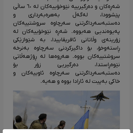
شەڕەکان و دەرگیرییە نێوخۆییەکان لە ٦٠ ساڵی
پێشوودا، لەگەڵ بەهرەبەرداری و
دەستبەسەرداگرتنی سەرچاوە سروشتییەکان
پەیوەندیی هەبووە. شەڕە نێوخۆییەکان لە
زۆرینەی وڵاتانی ئافریقاییدا، بە شێوازێکی
ڕاستەوخۆ، بۆ داگیرکردنی سەرچاوە بەنرخە
سروشتییەکان بووە. هەروەها لە ڕۆژهەڵاتی
نێوەڕاستدا، دەرگیریی زۆر بۆ
دەستبەسەرداگرتنی سەرچاوە ئاوییەکان و
خاکی بەپیت لە ئارادا بووە و هەیە.