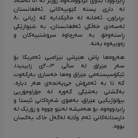
ڕابردوودا بڵاوی کردووەتەوە، زۆرتر لە ٥٠ لەسەد
لە داری پستە کێوییەکانی ئەفغانستان
بڕدراون، ئەمانە لە حاڵێکدایە کە ژیانی ٨٠
لەسەدی خەڵکی ئەفغانستان، بە شێوازێکی
ڕاستەوخۆ، بە سەرچاوە سروشتییەکان و
زەوییەوە بەنە.
هەروەها پاش هێرشی نیزامیی ئەمریکا بۆ
سەر عێراق لە ساڵی ٢٠٠٣ی زایینیدا،
ئێکۆسیستەمی عێراق وەها خەساری بەرکەوت
کە تا بە ئەمڕۆش جێ‌پەنجەی هەر دیارە.
بەگشتی بەشێکی گەورە لە جۆراوجۆریی
بیۆلۆژیکیی عێراق، بەهۆی شەڕەکانی ئێستا و
ڕابردووەوە، بۆ هەمیشە لەنێو چووە و زۆرێک لە
دارستانەکانی ئەم وڵاتە لەگەڵ خاک یەکسان
بووە.