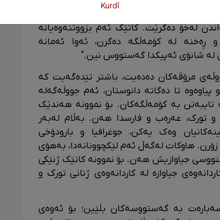
"لە شانۆی ئەپیکدا گەستووس بەکار دەهێنرێت.
Kurdî
موچاو نین، گەستووس چەمکێکە کە جلوبەرگ و
اندن لەخۆ دەگرێت. کاتێک ئەم بزووتنەوەیانە
 ڕەخنە لە کۆمەڵگە دەگرن، ئەوا ئەمانە
ە شانۆی ئەپیکدا گەستووس نین."
جووڵەی مرۆڤەکان دەدەیت، باشتر تێدەگەیت کە
یاوەوە تا دەگاتە دانوستان، ئەم جووڵەگەلە
تایبەتن بە کۆمەڵگەکان. بۆ نموونە هەندێک
 و تورک، عەرەب و فارسدا هەن. بەڵام لەبەر
ینەکانیان وەک یەکن، جوغرافیا و بارودۆخی
ۆرن. هاوکات لەگەڵ ئەم لێکچوونانەدا، بەهۆی
تووسی جیاوازیش هەن. بۆ نموونە کاتێک ژنێکی
دانەوەی جیاوازە لە کاردانەوەی ژنانی تورک و
 سەبارەت بە گەستووسەکان بڵێین؛ بۆ ئەوەی