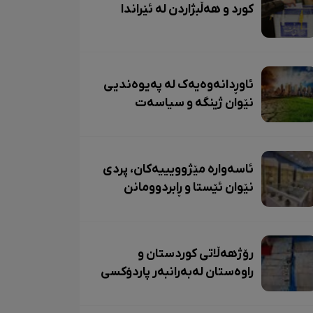
کورد و هەڵبژاردن لە ئێراندا
ئاوڕدانەوەیەک لە پەیوەندیی
نێوان ژینگە و سیاسەت
ئاسەوارە مێژوویییەکان، پردی
نێوان ئێستا و ڕابردوومانن
رۆژهەڵاتی کوردستان و
راوەستان لەبەرانبەر پاردۆکسی
کۆماری ئیسلامیدا