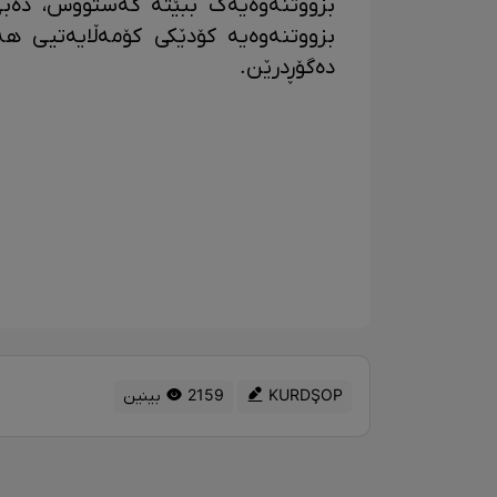
بزووتنەوەیەک ببێتە گەستووس، دەبێ
بزووتنەوەیە کۆدێکی کۆمەڵایەتیی ه
دەگۆڕدرێن.
KURDŞOP
2159 بینین