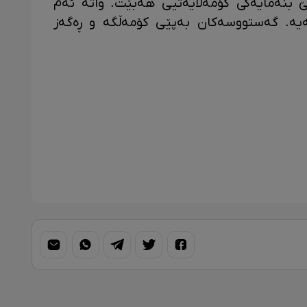
 بنەمایەکی کۆمەڵایەتیی هەبێت. واتە ئەم
ەیە. گەستووسەکان بەپێی کۆمەڵگە و ڕەگەز