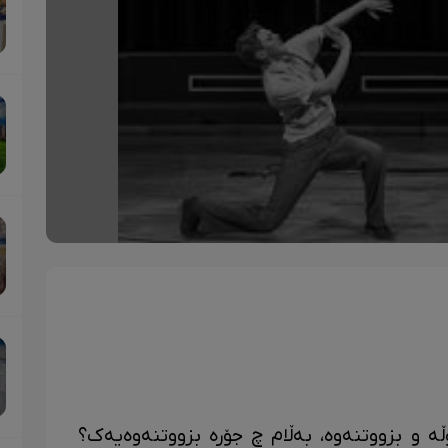
ە و بزووتنەوە، بەڵام چ جۆرە بزووتنەوەیەک؟