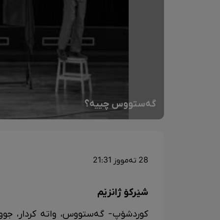
گەستووس چییە؟
28 تەمووز 21:31
شێرکۆ ژانزێم
کوردشۆپ- گەستووس، واتە کردار، جووڵ