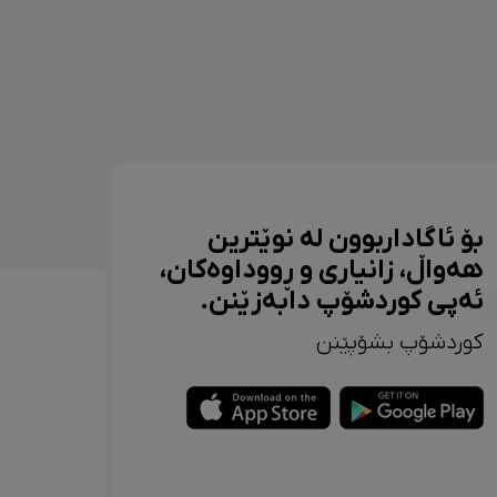
بۆ ئاگاداربوون لە نوێترین
هەواڵ، زانیاری و ڕووداوەکان،
ئەپی کوردشۆپ دابەزێنن.
کوردشۆپ بشۆپێنن