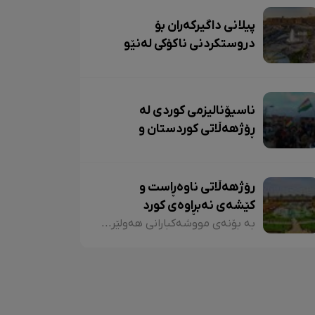
پیلانی داگیرکەران بۆ
دروستکردنی ناکۆکی لەنێو
کوردان
ناسیۆنالیزمی کوردی لە
ڕۆژهەڵاتی کوردستان و
وانەوەرگرتن لە شۆڕشە
سەرکەوتووەکان
رۆژهەڵاتی ناوەڕاست و
کێشەی نەبڕاوەی کورد
بە بۆنەی مووشەکبارانی هەولێری پایتەختی کوردستانەوە