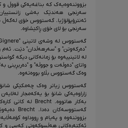
بزووتنەوەیەک کە بناغەیەکی قووڵ و ک
سەرنجی هەندێک بەشی زانستییان 
ئەنترۆپۆلۆژیا. گەستووس خۆی لەگەڵ ئەن
سەرنجی بۆ لای خۆی ڕاکێشاوە.
"دەرکەوتن" و "سەرهەڵدان" دێت. ئەم 
واتای "دەوڵەت و جووڵە" و "دەربڕینی ب
وەک گەستووس بڵاو بووەتەوە.
گەستووس زیاتر وەک چەمکێکی شانۆیی
بەکار هاتووە. recht
گەستووسەکا
ئەکتەرەکانی هەڵسوکەوتی کەسی و کارد