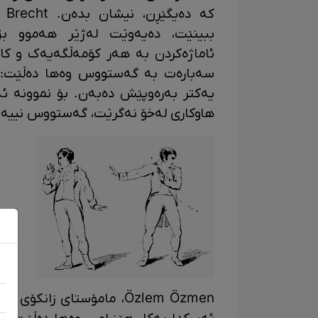
کە
ببینێت، دەیەوێت لەژێر هەموو بزو
سەبارەت بە گەستووس وەها دەڵێت: 
یەکتر بەرەوپێش دەبەن. بۆ نموونە ئ
هاوکاری لەخۆ نەگرێت، گەستووس نییە." (echt,1987:138
Özlem Özmen، مامۆستای ز