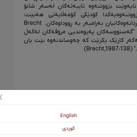
 دەیگێڕن، نیشان بدەن. Brecht نایەوێت بزووتنەوە تایبەتەکان لەسەر شانۆ
وتنەوەیەکدا کۆدێکی کۆمەڵایەتی هەبێت:
ئاماژەکردن بە هەر کۆمەڵگەیەک و کاردانەوەکانیان بەرامبەر بە ڕووداوەکان. Brecht
"گەستووسەکان پەیوەندیی مرۆڤەکان لەگەڵ
ەگەر کارێک بکرێت کە چەوساندنەوە بێت یان
Br)
English
انکۆی موگلا، سەبارەت بەو گەستووسانەی کە لە شانۆی
كوردی