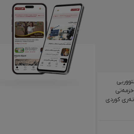
تووریی
خزمەتی
لتوور، مێژوو و ‎هونەری کوردی