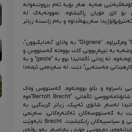
ۆمەڵایەتیی هەیە. هەر بۆیە ئەم بزووتنەوانە
بۆ لای خۆیان ڕاکێشاوە. نموونەیەک لە
ترۆپۆلۆژیدا سەریهەڵداوە و بەم زانستە زیاتر
گەستووس لە وشەی لاتینی "Gignere" وەرگیراوە. "Gignere" بە واتای "لەدایکبوون"،
وشەیە بە تێپەڕبوونی کات بووەتە گەستووس و
لە لاتینییەوە بۆ زمانەکانی دیکە گواستراوەتەوە. لە زمانی ئاڵمانیدا بوو بە "geste" و بە
ەکارهێنانی جەستەیی" دێت. لە سەردەمی ئێمەدا
 ناسراوە و بڵاو بووەتەوە. گەستووس وەک
زاراوەیەکی شانۆ بۆ یەکەمجار لەلایەن شانۆنامەنووسی ئاڵمانی، "Bertolt Brecht"ەوە
B لە کاتی کارەکانیدا لەسەر شانۆی ئەپیک، زیاتر گرینگیی بە
ن دەدا. Brecht دەیەوێت بە گەستووسەکان ئەکتەرەکانی، سەرنجی
بزووتنەوە و پەیام و ڕووداوە کۆمەڵایەتی و سیاسییەکان ڕابکێشێت. Brecht نایەوێت
انەوەی دەروونیی خۆیان بەرامبەر بەو ڕۆڵەی