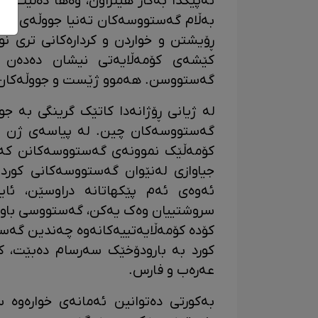
ئەپیکدا بەکار هێنراون، وەها دەڵێت: 
بەڵام گەستووسەکان تەنیا جووڵەی دە
ڕۆیشتن و خواردن و کردارەکانی تری نو
کێشەی کۆمەڵایەتی نیشان دەدەن و
گەستووسن. هەموو ژێست و جووڵەکان ل
لە ژیانی ڕۆژانەدا کاتێک گرینگی بە 
گەستووسەکان چین. لە پیاسەی ژن و پ
کۆمەڵێک نموونەی گەستووسەکانن کە 
جیاوازی لەنێوان گەستووسەکانی کورد
ئەوەی ئەم پێکهاتانە دراوسێن، ئای
سروشتییان وەک یەکن، گەستووسی باو ز
کۆدە کۆمەڵایەتییەکانەوە چەندین گەس
کورد بە بارودۆخێک سەرسام دەبێت، کار
عەرەب و فارس.
بەکورتی دەتوانین ئەمانەی خوارەوە