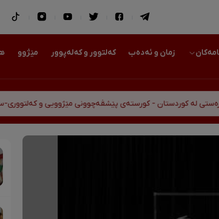
امەکان
زمان و ئەدەب
کەلتوور و کەلەپوور
مێژوو
هو
ە کوردستان - کورستەی پێشڤەچوونی مێژوویی و کەلتووری-سیاسی