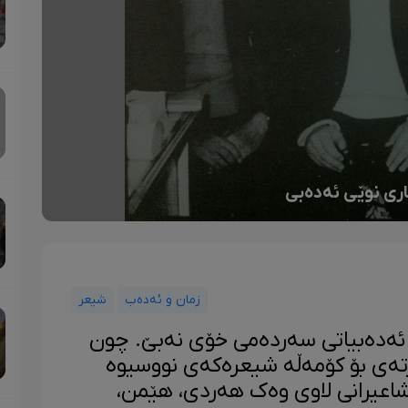
اری نوێی ئەدەبی
زمان و ئەدەب
شیعر
لە ئەدەبیاتی سەردەمی خۆی نەبێ. چون
تەی بۆ کۆمەڵە شیعرەکەی نووسیوە
شاعیرانی لاوی وەک هەردی، هێمن،