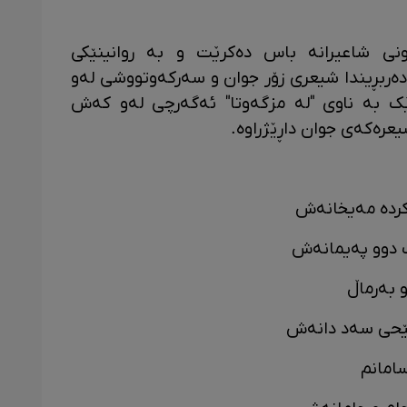
ی شاعیرانە باس دەکرێت و بە روانینێکی
ە دەربڕیندا شیعری زۆر جوان و سەرکەوتووشی لەو
رێک بە ناوی "لە مزگەوتا" ئەگەرچی لەو کەش
یعرەکەی جوان داڕێژراوە.
کردە مەیخانەش
 دوو پەیمانەش
و بەرماڵ
بێحی سەد دانەش
سامانم