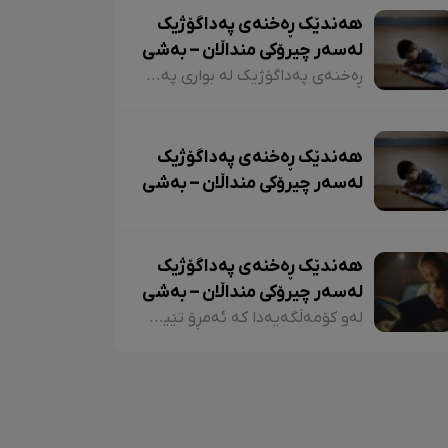
هەندێک ڕەخنەی پەداگۆژیک
لەسەر چیرۆکی منداڵان – بەشی
سێیەم
ڕەخنەی پەداگۆژیک لە بواری پەروەردە لەسەر چیرۆکی منداڵان؛ هەندێکجار لە چیرۆکی منداڵاندا تووشی ئەو جۆرە وشەیە دەبین کە کاریگەرییان لەسەر مێشکی منداڵان دەبێت و ڕێگەیان پێ دەدات بیرۆکەیەکی خراپ لە مێشکیاندا دروست بکەن. بۆ نموونە دەتوانین لێرەدا سەرنجەکانمان لەسەر چیرۆکی "تیتی و پیرێ، کال و سێڤێ و نیسکۆ" بخەینەڕوو. لە بەشێکی چیرۆکی "تیتی و پیرێ"دا وەها دەڵێت:
هەندێک ڕەخنەی پەداگۆژیک
لەسەر چیرۆکی منداڵان – بەشی
دووەم
هەندێک ڕەخنەی پەداگۆژیک
لەسەر چیرۆکی منداڵان – بەشی
یەکەم
لەو کۆمەڵگەیەدا کە ئەمڕۆ تێیدا دەژین، هەرچەندە دەبینین ئەدەبی کوردی لە گەشەکردندایە، بەتایبەتی ئەدەبی منداڵان، بەڵام زۆربەی چیرۆکەکانی منداڵان لایەنی لاوازی زۆریان هەیە کە کاریگەرییان لەسەر دەروونی منداڵان هەیە و دەبنە کێشە.