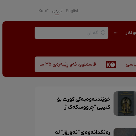
English
كوردی
Kurdî
نەر
قاسملوو، ئەو ڕێبەرەی ٣٥ ساڵ پاش شەهید بوونیشی ڕێبازەکەی هەر زیندووە
خوێندنەوەیەکی کورت بۆ
کتێبی "چرووسکەک ژ
بەرخوەدانیا کۆبانیێ"
ڕەنگدانەوەی "نەورۆز" لە