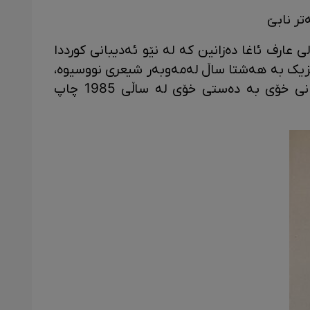
ر نابێ
ارف ئاغا دەزانین کە لە نێو ئەدیبانی کورددا
نزیک بە هەشتا ساڵ لەمەوبەر شیعری نووسیوە،
بەڵام زۆر درەنگیش بەرهەمە شیعرەکانی خۆی بە دەستی خۆی لە ساڵی 1985 چاپ