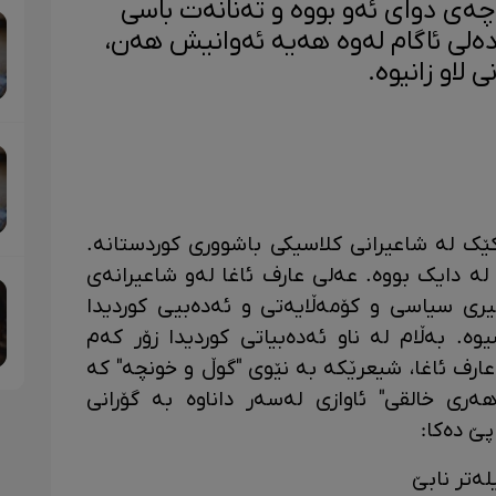
ەچەی دوای ئەو بووە و تەنانەت باسی
ەلی ئاگام لەوە هەیە ئەوانیش هەن،
لاو زانیوە.
کێک لە شاعیرانی کلاسیکی باشووری کوردستانە.
ێمانی لە دایک بووە. عەلی عارف ئاغا لەو شاعیرانەی
یری سیاسی و کۆمەڵایەتی و ئەدەبیی کوردیدا
. بەڵام لە ناو ئەدەبیاتی کوردیدا زۆر کەم
عارف ئاغا، شیعرێکە بە نێوی "گوڵ و خونچە" کە
ری خالقی" ئاوازی لەسەر داناوە بە گۆرانی
ێ دەکا:
ەتر نابێ