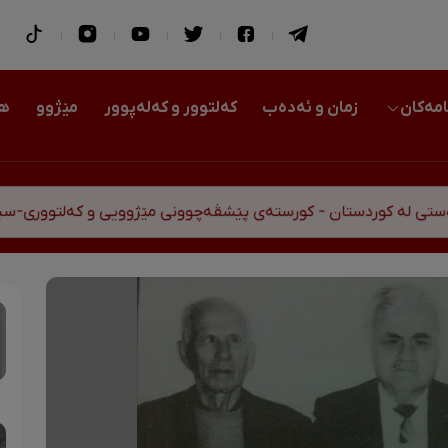
امەکان
زمان و ئەدەب
کەلتوور و کەلەپوور
مێژوو
هو
دستان - کورستەی پێشڤەچوونی مێژوویی و کەلتووری-سیاسی