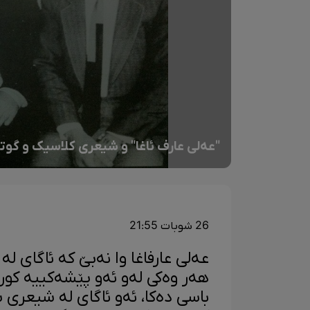
"عەلی عارف ئاغا" و شیعری کلاسیک و گوت
26 شوبات 21:55
عەلی عارفاغا وا نەبێ کە ئاگای 
هەر وەکی لەو ئەو پێشەکییە کور
باسی دەکا، ئەو ئاگای لە شیعری 