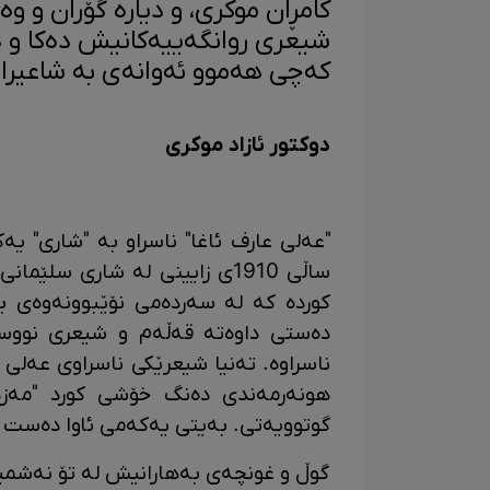
کامڕان موکری، و دیارە گۆران و و
شیعری روانگەییەکانیش دەکا و د
کەچی هەموو ئەوانەی بە شاعیرانی 
دوکتور ئازاد موکری
"عەلی عارف ئاغا" ناسراو بە "شاری" یە
ساڵی 1910ی زایینی لە شاری سل
کوردە کە لە سەردەمی نۆێبوونەوەی ب
دەستی داوەتە قەڵەم و شیعری نووسیوە
ناسراوە. تەنیا شیعرێکی ناسراوی عەلی 
هونەرمەندی دەنگ خۆشی کورد "مەزهە
گوتوویەتی. بەیتی یەکەمی ئاوا دەست پ
گوڵ و غونچەی بەهارانیش لە تۆ نەشمیل