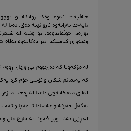
هەڵبەت ئەوە وەک ڕوانگە و بۆچوون
بایەخدانەرانەوە ناڕوانێتە دەق. دەنا ل
بوارەدا خوڵقاندووە. بۆ وێنە لە شیع
وهەوای کلاسیکدا بیر دەکاتەوە بەڵام ش
لە مزگەوتا کە دەرچووم بێ وچان ڕووم 
کە پەیمانم شکان و نۆشی خۆم کرد یەک
لەلای مەیخانەچی دامنا لە ڕەهنا مێزەر 
لەگەڵ خەرقە و عەسادا تا عەبا و تەس
لە ڕێی بەد ناوییا فەوتا بە جارێ ماڵ و 