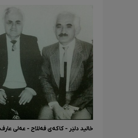
خالید دلێر - کاکەی فەللاح - عەلی عارف 