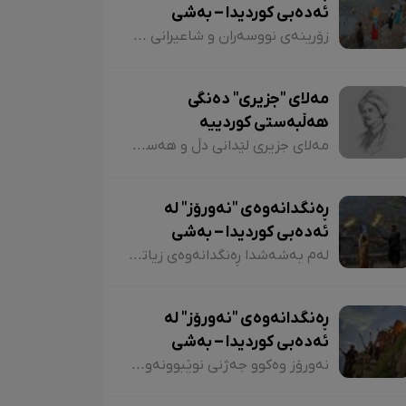
ئەدەبی کوردیدا – بەشی
کۆتایی
زۆرینەی نووسەران و شاعیرانی کوردستان، لە شیعر و دەقەکانیاندا بە شێوازی جۆراوجۆر باسی نەورۆزیان کردووە کە لەبەر نەبوونی مەجال تەنیا ئاماژەمان بە چەند شاعیر و چەند نموونە شیعر کرد. پێم خۆشە لە کۆتاییشدا ئاماژە بەوە بکەم کە شاعیران "موخلیس، عەونی، هەژار، زاری، عەلی حەسەنیانی، ژیلا حسەینی، محەممەد ساڵح دیلان، ئەسیری، ناسر ئاغابرا، جەلال مەلەکشا، شێرکۆ بێکەس و عەبدوڵڵا پەشێو و..." لە چەندین شیعریاندا باسی "نەورۆز"یان کردووە و لەسەر کوردستانیبوونی نەورۆز جەختیان کردووەتەوە.
مەلای "جزیری" دەنگی
هەڵبەستی کوردییە
مەلای جزیری لێدانی دڵ و هەستەکانە لە شیعری کلاسیکدا. مەلای جزیری ساڵی ١٥٦٥ لە جزیری بۆتان لەدایک بووە. ناوی "ئەحمەد"ە و لە شیعردا نازناوی "نیشانی، مەلێ و مەلا"یە و لە سەدەی ١٧دا ژیاوە. مەلا ئەحمەد جزیری لەسەر دەستی باوکی (شێخ محەممەد) دەستی بە خوێندن کردووە و لە مەدرەسەی "هەکاری و عیمادی" درێژەی بە خوێندن داوە.
ڕەنگدانەوەی "نەورۆز" لە
ئەدەبی کوردیدا – بەشی
دووەم
لەم بەشەشدا ڕەنگدانەوەی زیاتری "نەورۆز" لە شیعر و دەقی کوردیدا دەخەینەڕوو. هەروەها پێویستە ئاماژەش بەوە بکەم کە وێڕای ئەوەی لەم وتارەدا ڕەنگدانەوەی "نەورۆز" لە ئەدەبی کوردیدا دەبینین، ئاوڕێکیش لە شاعیران و نووسەرانمان دەدەینەوە کە بەداخەوە ناوی هەندێکیان بە فەرامۆشی سپێردراون.
ڕەنگدانەوەی "نەورۆز" لە
ئەدەبی کوردیدا – بەشی
یەکەم
نەورۆز وەکوو جەژنی نوێبوونەوە و ئازادی، لە ئەدەبی کوردیدا و لەلای شاعیران و نووسەرانی کورد، هەمیشە جێی بایەخ و تێڕامان بووە. شاعیران و نووسەرانی کورد وەکوو دیوێکی جوانی و دەرچەیەکی ئازادی و هێمای ڕزگاریی نەتەوەیی، نەورۆزیان لەنێو شیعر و دەقەکەیاندا بەکار هێناوە. ئەم بابەتەش دەگەڕێتەوە بۆ گرێدراویی حاشاهەڵنەگری کورد و کوردستان بە نەورۆزەوە