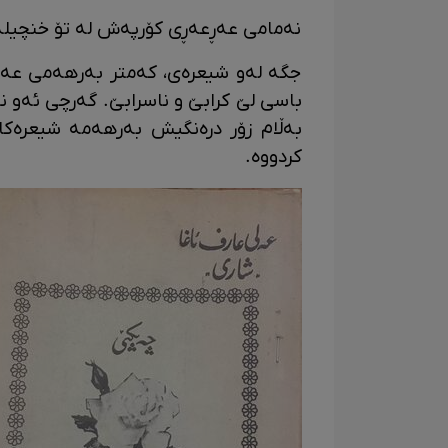
نەمامی عەڕعەڕی کۆرپەش لە تۆ خنچیلەت
جگە لەو شیعرەی، کەمتر بەرهەمی عەلی ع
باسی لێ کرابێ و ناسرابێ. گەرچی ئەو 
کردووە.