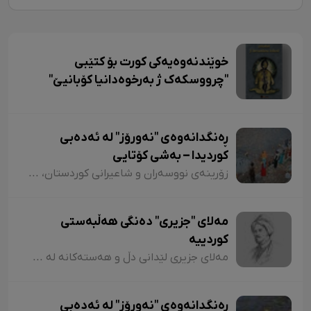
خوێندنەوەیەکی کورت بۆ کتێبی
"چرووسکەک ژ بەرخوەدانیا کۆبانیێ"
ڕەنگدانەوەی "نەورۆز" لە ئەدەبی
کوردیدا – بەشی کۆتایی
زۆرینەی نووسەران و شاعیرانی کوردستان، لە شیعر و دەقەکانیاندا بە شێوازی جۆراوجۆر باسی نەورۆزیان کردووە کە لەبەر نەبوونی مەجال تەنیا ئاماژەمان بە چەند شاعیر و چەند نموونە شیعر کرد. پێم خۆشە لە کۆتاییشدا ئاماژە بەوە بکەم کە شاعیران "موخلیس، عەونی، هەژار، زاری، عەلی حەسەنیانی، ژیلا حسەینی، محەممەد ساڵح دیلان، ئەسیری، ناسر ئاغابرا، جەلال مەلەکشا، شێرکۆ بێکەس و عەبدوڵڵا پەشێو و..." لە چەندین شیعریاندا باسی "نەورۆز"یان کردووە و لەسەر کوردستانیبوونی نەورۆز جەختیان کردووەتەوە.
مەلای "جزیری" دەنگی هەڵبەستی
کوردییە
مەلای جزیری لێدانی دڵ و هەستەکانە لە شیعری کلاسیکدا. مەلای جزیری ساڵی ١٥٦٥ لە جزیری بۆتان لەدایک بووە. ناوی "ئەحمەد"ە و لە شیعردا نازناوی "نیشانی، مەلێ و مەلا"یە و لە سەدەی ١٧دا ژیاوە. مەلا ئەحمەد جزیری لەسەر دەستی باوکی (شێخ محەممەد) دەستی بە خوێندن کردووە و لە مەدرەسەی "هەکاری و عیمادی" درێژەی بە خوێندن داوە.
ڕەنگدانەوەی "نەورۆز" لە ئەدەبی