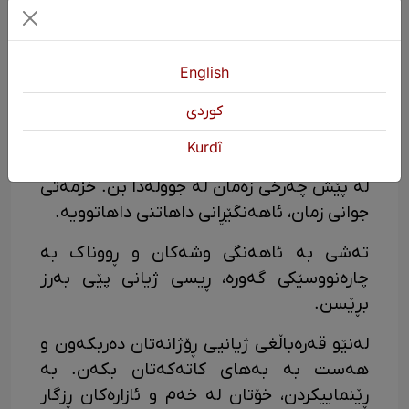
خۆتان خەون ببینن. دەبێ لە جیهانی
بنیاتنراودا بە دەنگی بەرز خەون ببینن. گۆرانی
بڵێن هەتا دەنگی گۆرانی بچێتە دەرەوە. وا لە
English
ئەستێرەکان بکەن گۆرانی بڵێن...".
كوردی
منیش دەڵێم دەبێ هەموو گەنگەشەی
Kurdî
فەیلەسوف و شاعیرەکان بۆ گۆرانییە پیرۆزەکان
لە پێش چەرخی زەمان لە جووڵەدا بن. خزمەتی
جوانی زمان، ئاهەنگێڕانی داهاتنی داهاتوویە.
تەشی بە ئاهەنگی وشەکان و ڕووناک بە
چارەنووسێکی گەورە، ڕیسی ژیانی پێی بەرز
بڕێسن.
لەنێو قەرەباڵغی ژیانیی ڕۆژانەتان دەربکەون و
هەست بە بەهای کاتەکەتان بکەن. بە
ڕێنماییکردن، خۆتان لە خەم و ئازارەکان ڕزگار