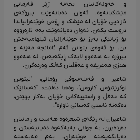
و خەونەکانیان بخەنە ژێر فەرمانی
مێشکیانەوە. ئەوان دەیانەوێت بیرۆکەی
ئازادیی خۆیان لە مێشک و ڕۆحی خوێنەرانیاندا
دروست بکەن. ئەوان دەیانەوێت بەم ئارەزووە
بۆ ژیانێکی بەرز بۆ خوێنەرانیان ئیلهامبەخش
بن. بۆ ئەوەی بتوانن ئەم ئامانجە مەزنە و
پیرۆزە بە هەموو لایەک ڕابگەیەنن، لە هەموو
هێزی مەعریفە و عەقڵیان کەڵک وەردەگرن.
شاعیر و فەیلەسوفی ڕۆمانی، "تیتوس
لوکرێتیۆس کاروس"، وەها دەڵێت: "کەسانێک
کە عەقڵ و ڕاستییەکانی خۆیان بەکار بهێنن،
دەگەنە ئاستی کەسانی ناوازە".
شاعیران لە ڕێگەی شیعرەوە هەست و ڕامانیان
دەردەبڕن، بە جوانی بەیەکەوە دەیانبەستن و
دەیانگەیەننە خوێنەران. بەم مەبەستە