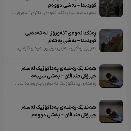
کوردیدا – بەشی دووەم
لەم بەشەشدا ڕەنگدانەوەی زیاتری "نەورۆز" لە شیعر و دەقی کوردیدا دەخەینەڕوو. هەروەها پێویستە ئاماژەش بەوە بکەم کە وێڕای ئەوەی لەم وتارەدا ڕەنگدانەوەی "نەورۆز" لە ئەدەبی کوردیدا دەبینین، ئاوڕێکیش لە شاعیران و نووسەرانمان دەدەینەوە کە بەداخەوە ناوی هەندێکیان بە فەرامۆشی سپێردراون.
ڕەنگدانەوەی "نەورۆز" لە ئەدەبی
کوردیدا – بەشی یەکەم
نەورۆز وەکوو جەژنی نوێبوونەوە و ئازادی، لە ئەدەبی کوردیدا و لەلای شاعیران و نووسەرانی کورد، هەمیشە جێی بایەخ و تێڕامان بووە. شاعیران و نووسەرانی کورد وەکوو دیوێکی جوانی و دەرچەیەکی ئازادی و هێمای ڕزگاریی نەتەوەیی، نەورۆزیان لەنێو شیعر و دەقەکەیاندا بەکار هێناوە. ئەم بابەتەش دەگەڕێتەوە بۆ گرێدراویی حاشاهەڵنەگری کورد و کوردستان بە نەورۆزەوە
هەندێک ڕەخنەی پەداگۆژیک لەسەر
چیرۆکی منداڵان – بەشی سێیەم
ڕەخنەی پەداگۆژیک لە بواری پەروەردە لەسەر چیرۆکی منداڵان؛ هەندێکجار لە چیرۆکی منداڵاندا تووشی ئەو جۆرە وشەیە دەبین کە کاریگەرییان لەسەر مێشکی منداڵان دەبێت و ڕێگەیان پێ دەدات بیرۆکەیەکی خراپ لە مێشکیاندا دروست بکەن. بۆ نموونە دەتوانین لێرەدا سەرنجەکانمان لەسەر چیرۆکی "تیتی و پیرێ، کال و سێڤێ و نیسکۆ" بخەینەڕوو. لە بەشێکی چیرۆکی "تیتی و پیرێ"دا وەها دەڵێت:
هەندێک ڕەخنەی پەداگۆژیک لەسەر
چیرۆکی منداڵان – بەشی دووەم