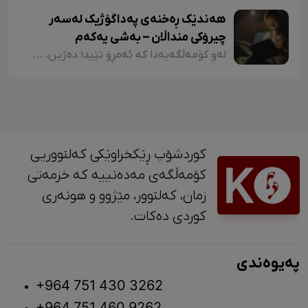
هەندێک ڕەخنەی پەداگۆژیک لەسەر
چیرۆکی منداڵان – بەشی یەکەم
لەو کۆمەڵگەیەدا کە ئەمڕۆ تێیدا دەژین، هەرچەندە دەبینین ئەدەبی کوردی لە گەشەکردندایە، بەتایبەتی ئەدەبی منداڵان، بەڵام زۆربەی چیرۆکەکانی منداڵان لایەنی لاوازی زۆریان هەیە کە کاریگەرییان لەسەر دەروونی منداڵان هەیە و دەبنە کێشە.
کوردشۆپ ڕێکخراوێکی کەلتووریی
کۆمەڵگەی مەدەنییە کە خزمەتی
زمان، کەلتوور، مێژوو و ‎هونەری
کوردی دەکات.
پەیوەندی
+964 751 430 3262