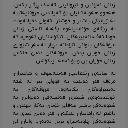
ژیانی نەزانین و تێڕوانینی تەسک ڕزگار بکەن.
هەموو هەوڵەکانیان بۆ گەیاندنی مرۆڤایەتییە
بە ژیانێکی باشتر و خۆشتر. ئەوان دەیانەوێت
لە ڕێگەی خۆناسینەوە بگەنە ئاستی ژیانی
خودا ئەفسانەیییەکان. تێکۆشانیان ئەوەیە کە
مرۆڤەکان بتوانن ئازادانە بڕیار لەسەر شێوازی
ژیانی خۆیان بدەن. مرۆڤەکان دەبێ حاکمی
ژیانی خۆیان بن و بۆ ئەمە تێبکۆشن.
لە سایەی ڕێنماییی فەیلەسوف و شاعیران،
مرۆڤ فێر دەبێت بە قووڵی بیر لە شتە
نەبینراوەکان بکاتەوە. مرۆڤەکان بە
خوێندنەوەی شیعری فەلسەفی دەتوانن بە
شێوەیەکی باشتر عەقڵی خۆیان بەکار بهێنن و
باشتر لە ڕامانیان تێبگەن. فێر دەبن ئیدی بە
شێوەیەکی چاوبەسراو بڕیار نەدەن. وایان لێ