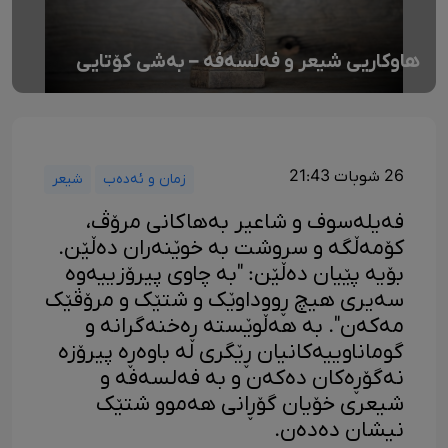
هاوکاریی شیعر و فەلسەفە – بەشی کۆتایی
26 شوبات 21:43
زمان و ئەدەب
شیعر
فەیلەسوف و شاعیر بەهاکانی مرۆڤ،
کۆمەڵگە و سروشت بە خوێنەران دەڵێن.
بۆیە پێیان دەڵێن: "بە چاوی پیرۆزییەوە
سەیری هیچ ڕووداوێک و شتێک و مرۆڤێک
مەکەن". بە هەڵوێستە ڕەخنەگرانە و
گوماناوییەکانیان ڕێگری لە باوەڕە پیرۆزە
نەگۆڕەکان دەکەن و بە فەلسەفە و
شیعری خۆیان گۆڕانی هەموو شتێک
نیشان دەدەن.