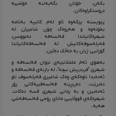
بکەن، خۆتان بگەیەننە خۆشییە
دروستکراوەکان.
پێویستە پێکەوە ئاو لەم کانییە بەتامە
بخۆنەوە و هەروەک چۆن شاعیران لە
شیعرەکانیاندا فەلسەفە دەنووسن،
فەیلەسوفەکانیش لە فەلسەفەکانیاندا
گۆرانیی ژیان بە خەڵک دەڵێن.
بەهۆی ئەم ململانێیەی نێوان فەلسەفە و
شیعری "فریدریش نیچە"، لە بازنەی فەلسەفە و
ئەدەبدا ناوەکەی وەک شاعیری فەیلەسوف ناو
دەبرێت. دەربڕینە فەلسەفییەکانی زۆر
ئەدەبین و بە زمانی شیعری قسە دەکات.
شیعرەکەی قووڵاییی مانای ڕۆحی فەلسەفەشی
هەیە.