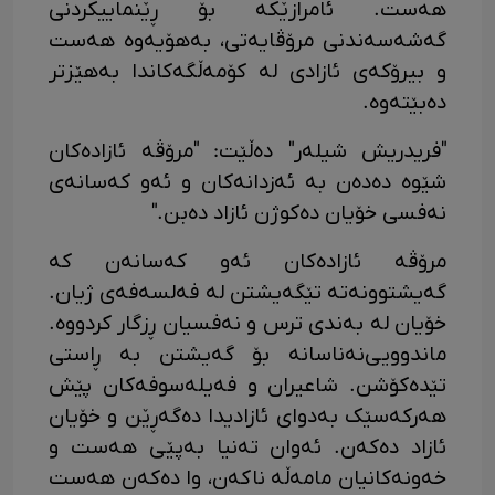
هەست. ئامرازێکە بۆ ڕێنماییکردنی
گەشەسەندنی مرۆڤایەتی، بەهۆیەوە هەست
و بیرۆکەی ئازادی لە کۆمەڵگەکاندا بەهێزتر
دەبێتەوە.
"فریدریش شیلەر" دەڵێت: "مرۆڤە ئازادەکان
شێوە دەدەن بە ئەزدانەکان و ئەو کەسانەی
نەفسی خۆیان دەکوژن ئازاد دەبن."
مرۆڤە ئازادەکان ئەو کەسانەن کە
گەیشتوونەتە تێگەیشتن لە فەلسەفەی ژیان.
خۆیان لە بەندی ترس و نەفسیان ڕزگار کردووە.
ماندوویی‌نەناسانە بۆ گەیشتن بە ڕاستی
تێدەکۆشن. شاعیران و فەیلەسوفەکان پێش
هەرکەسێک بەدوای ئازادیدا دەگەڕێن و خۆیان
ئازاد دەکەن. ئەوان تەنیا بەپێی هەست و
خەونەکانیان مامەڵە ناکەن، وا دەکەن هەست