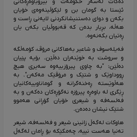
دەکات لەسەر حکومەت و بیروباوەڕەکانی
ئێستا بە گومان بن و لێکۆڵینەوەی خۆیان
بکەن و دوای دەستنیشانکردنی لایەنی ڕاست و
هەڵە، بڕیار بدەن کە قەبووڵیان بکەن یان
ڕەتیان بکەنەوە.
فەیلەسوف و شاعیر بەهاکانی مرۆڤ، کۆمەڵگە
و سروشت بە خوێنەران دەڵێن. بۆیە پێیان
دەڵێن: "بە چاوی پیرۆزییەوە سەیری هیچ
ڕووداوێک و شتێک و مرۆڤێک مەکەن". بە
هەڵوێستە ڕەخنەگرانە و گوماناوییەکانیان
ڕێگری لە باوەڕە پیرۆزە نەگۆڕەکان دەکەن و بە
فەلسەفە و شیعری خۆیان گۆڕانی هەموو
شتێک نیشان دەدەن.
هاوکات لەگەڵ زانینی شیعر و فەلسەفە، شیعر
تەنیا هەست نییە، چەمکێکە بۆ ڕامان لەگەڵ