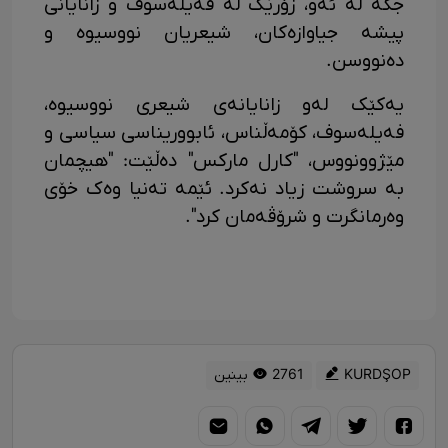
جگە لە ئەو، زۆرێک لە فەیلەسوف و زانایانی
پیشە جیاوازەکان، شیعریان نووسیوە و
دەنووسن.
یەکێک لەو زانایانەی شیعری نووسیوە،
فەیلەسوف، کۆمەڵناس، ئابووریناسی سیاسی و
مێژوونووس، "کارل مارکس" دەڵێت: "هیچمان
بە سروشت زیاد نەکرد. ئێمە تەنیا وەک خۆی
وەرمانگرت و شرۆڤەمان کرد".
KURDŞOP
2761 بینین