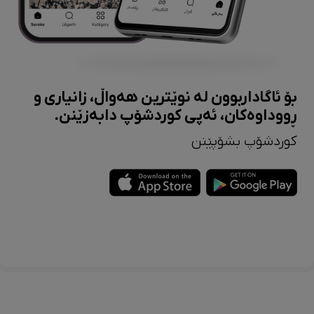
بۆ ئاگاداربوون لە نوێترین هەواڵ، زانیاری و
ڕووداوەکان، ئەپی کوردشۆپ دابەزێنن.
کوردشۆپ بشۆپێنن