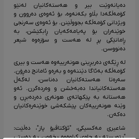
دەیانەوێت بیر و هەستەکانیان لەنێو
کۆمەڵگەدا بڵاو بکەنەوە، بۆ ئەوەی دەروون و
ویژدانی کۆمەڵگە بجووڵێنن. بۆ ئەوەی سەرنجی
خوێنەران بۆ پەیامەکەیان ڕابکێشن، بە
ڕامانێکی پڕ لە هەست و سۆزەوە شیعر
دەنووسن.
لە ڕێگەی دەربڕینی هونەرییەوە هەست و بیری
کۆمەڵگە بەئاگا دێننەوە و بەرەو ئامانج دەڕۆن.
سەرەتا هەستەکانیان دەناسن، لەگەڵ
هەستەکانیاندا دەبەخشن و وەردەگرن. ئەو
هەستانە بە پێکهاتەی هونەری دەردەبڕن و
وێنە هونەرییەکان پێشکەشی خوێنەرەکانیان
دەکەن.
شاعیری مەکسیکی، "ئۆکتاڤیۆ پاز"، دەڵێت:
"پێویستە بە چاوی کراوەوە بخەون، بە دەستی