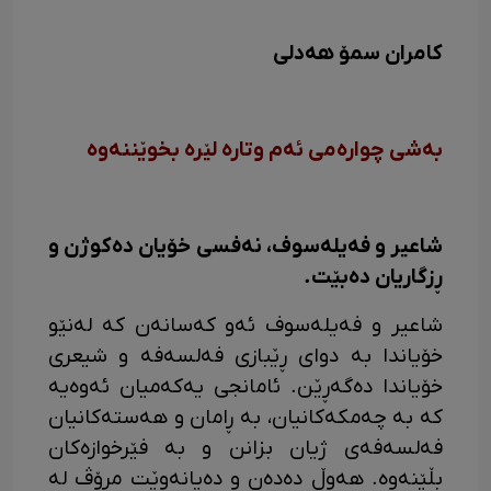
کامران سمۆ هەدلی
بەشی چوارەمی ئەم وتارە لێرە بخوێننەوە
شاعیر و فەیلەسوف، نەفسی خۆیان دەکوژن و
ڕزگاریان دەبێت.
شاعیر و فەیلەسوف ئەو کەسانەن کە لەنێو
خۆیاندا بە دوای ڕێبازی فەلسەفە و شیعری
خۆیاندا دەگەڕێن. ئامانجی یەکەمیان ئەوەیە
کە بە چەمکەکانیان، بە ڕامان و هەستەکانیان
فەلسەفەی ژیان بزانن و بە فێرخوازەکان
بڵێنەوە. هەوڵ دەدەن و دەیانەوێت مرۆڤ لە