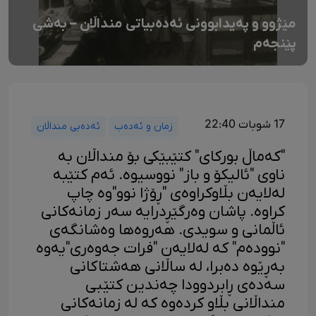
مێژوو و پەیدابوونی ئەدەبیاتی منداڵان – بەشی
پێنجەم
17 شوبات 22:40
زمان و ئەدەب
ئەدەبی منداڵان
"کەماڵ بورکای" کتێبێکی بۆ منداڵان بە
ناوی "ئالیکۆ و باز" نووسیوە. ئەم کتێبە
لەلایەن بڵاوکراوەی "ڕۆژا نوو"وە چاپ
کراوە. پاشان وەرگێڕدرایە سەر زمانەکانی
ئاڵمانی و سویدی. هەروەها وەشانگەی
"نوودەم" کە لەلایەن "فرات جەوەری"یەوە
بەڕێوە دەبرا، لە ساڵانی هەشتاکانی
سەدەی ڕابردوودا چەندین کتێبی
منداڵانی بڵاو کردەوە کە لە زمانەکانی