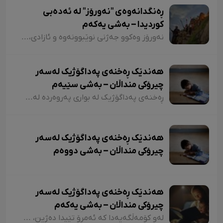
ڕەنگدانەوەی "نەورۆز" لە ئەدەبی
کوردیدا – بەشی یەکەم
نەورۆز وەکوو جەژنی نوێبوونەوە و ئازادی، لە ئەدەبی کوردیدا و لەلای شاعیران و نووسەرانی کورد، هەمیشە جێی بایەخ و تێڕامان بووە. شاعیران و نووسەرانی کورد وەکوو دیوێکی جوانی و دەرچەیەکی ئازادی و هێمای ڕزگاریی نەتەوەیی، نەورۆزیان لەنێو شیعر و دەقەکەیاندا بەکار هێناوە. ئەم بابەتەش دەگەڕێتەوە بۆ گرێدراویی حاشاهەڵنەگری کورد و کوردستان بە نەورۆزەوە
هەندێک ڕەخنەی پەداگۆژیک لەسەر
چیرۆکی منداڵان – بەشی سێیەم
ڕەخنەی پەداگۆژیک لە بواری پەروەردە لەسەر چیرۆکی منداڵان؛ هەندێکجار لە چیرۆکی منداڵاندا تووشی ئەو جۆرە وشەیە دەبین کە کاریگەرییان لەسەر مێشکی منداڵان دەبێت و ڕێگەیان پێ دەدات بیرۆکەیەکی خراپ لە مێشکیاندا دروست بکەن. بۆ نموونە دەتوانین لێرەدا سەرنجەکانمان لەسەر چیرۆکی "تیتی و پیرێ، کال و سێڤێ و نیسکۆ" بخەینەڕوو. لە بەشێکی چیرۆکی "تیتی و پیرێ"دا وەها دەڵێت:
هەندێک ڕەخنەی پەداگۆژیک لەسەر
چیرۆکی منداڵان – بەشی دووەم
هەندێک ڕەخنەی پەداگۆژیک لەسەر
چیرۆکی منداڵان – بەشی یەکەم
لەو کۆمەڵگەیەدا کە ئەمڕۆ تێیدا دەژین، هەرچەندە دەبینین ئەدەبی کوردی لە گەشەکردندایە، بەتایبەتی ئەدەبی منداڵان، بەڵام زۆربەی چیرۆکەکانی منداڵان لایەنی لاوازی زۆریان هەیە کە کاریگەرییان لەسەر دەروونی منداڵان هەیە و دەبنە کێشە.