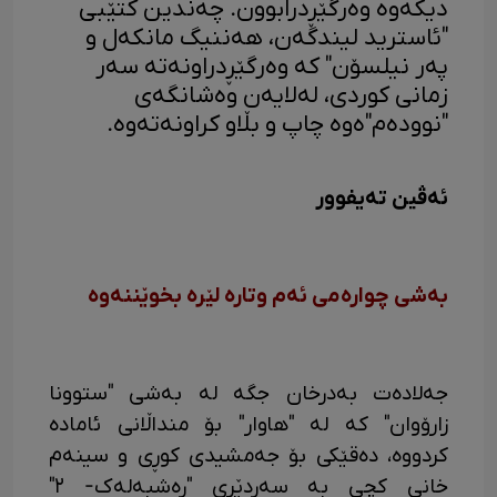
دیکەوە وەرگێڕدرابوون. چەندین کتێبی
"ئاسترید لیندگەن، هەننیگ مانکەل و
پەر نیلسۆن" کە وەرگێڕدراونەتە سەر
زمانی کوردی، لەلایەن وەشانگەی
"نوودەم"ەوە چاپ و بڵاو کراونەتەوە.
ئەڤین تەیفوور
بەشی چوارەمی ئەم وتارە لێرە بخوێننەوە
جەلادەت بەدرخان جگە لە بەشی "ستوونا
زارۆوان" کە لە "هاوار" بۆ منداڵانی ئامادە
کردووە، دەقێکی بۆ جەمشیدی کوڕی و سینەم
خانی کچی بە سەردێڕی "رەشبەلەک- ٢"