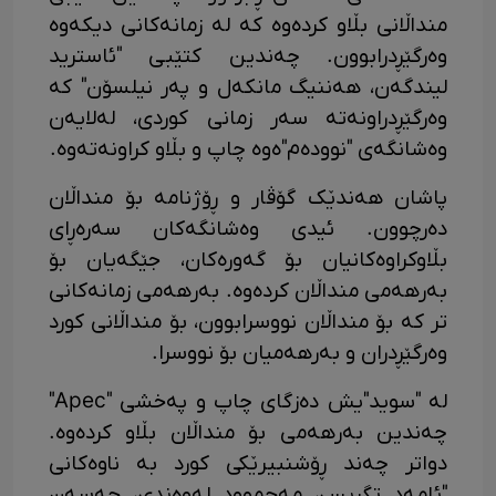
منداڵانی بڵاو کردەوە کە لە زمانەکانی دیکەوە
وەرگێڕدرابوون. چەندین کتێبی "ئاسترید
لیندگەن، هەننیگ مانکەل و پەر نیلسۆن" کە
وەرگێڕدراونەتە سەر زمانی کوردی، لەلایەن
وەشانگەی "نوودەم"ەوە چاپ و بڵاو کراونەتەوە.
پاشان هەندێک گۆڤار و ڕۆژنامە بۆ منداڵان
دەرچوون. ئیدی وەشانگەکان سەرەڕای
بڵاوکراوەکانیان بۆ گەورەکان، جێگەیان بۆ
بەرهەمی منداڵان کردەوە. بەرهەمی زمانەکانی
تر کە بۆ منداڵان نووسرابوون، بۆ منداڵانی کورد
وەرگێڕدران و بەرهەمیان بۆ نووسرا.
لە "سوید"یش دەزگای چاپ و پەخشی "Apec"
چەندین بەرهەمی بۆ منداڵان بڵاو کردەوە.
دواتر چەند ڕۆشنبیرێکی کورد بە ناوەکانی
"ئامەد تگریس، مەحموود لەوەندی، حەسەن