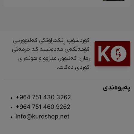
کوردشۆپ ڕێکخراوێکی کەلتووریی
کۆمەڵگەی مەدەنییە کە خزمەتی
زمان، کەلتوور، مێژوو و ‎هونەری
کوردی دەکات.
پەیوەندی
+964 751 430 3262
+964 751 460 9262
info@kurdshop.net