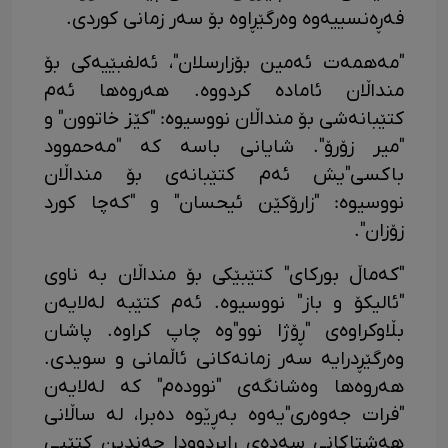
فەڕەنسییەوە وەرگێڕاوە بۆ سەر زمانی کوردی.
"مەهمەت ئەمین بۆزارسلان"، ئەلفبێیەکی بۆ
منداڵان ئامادە کردووە. هەروەها ئەم
کتێبانەشی بۆ منداڵان نووسیوە: "کێز خاتوون" و
"میر زۆرۆ". شایانی باسە کە "مەحموود
باکسی"یش ئەم کتێبانەی بۆ منداڵان
نووسیوە: "زارۆکێن ئیحسان" و "کەچا کورد
زۆزان".
"کەماڵ بورکای" کتێبێکی بۆ منداڵان بە ناوی
"ئالیکۆ و باز" نووسیوە. ئەم کتێبە لەلایەن
بڵاوکراوەی "ڕۆژا نوو"وە چاپ کراوە. پاشان
وەرگێڕدرایە سەر زمانەکانی ئاڵمانی و سویدی.
هەروەها وەشانگەی "نوودەم" کە لەلایەن
"فرات جەوەری"یەوە بەڕێوە دەبرا، لە ساڵانی
هەشتاکانی سەدەی ڕابردوودا چەندین کتێبی