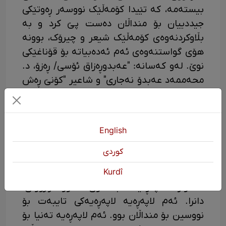
بیستەمە، کە تێیدا کۆمەڵێک نووسەر ڕەوتێکی
جیددییان بۆ منداڵان دەست پێ کرد و بە
بڵاوکردنەوەی کۆمەڵێک شیعر و چیرۆک، بوونە
هۆی گواستنەوەی ئەم ئەدەبیاتە بۆ قۆناغێکی
نوێ. لەو کەسانە: "عەبدوڕەزاق ئۆسی/ ڕەزۆ، د.
محەممەد عەبدۆ نەجاری" و شاعیر "کۆنێ ڕەش
فەرهاد ئیچمۆچ و ڕێوی".
بنەماڵەی خوێندەواری "جەلادەت بەدرخان" لە
سەرەتای سییەکانی سەدەی ڕابردوو لە باکووری
English
کوردستانەوە کۆچیان کرد بۆ سووریا و لە
كوردی
سایەی ئەوانەوە بزووتنەوەی ڕۆشنبیری و
ئەدەبیی کوردی بە گشتی چالاک بوو. لە
Kurdî
"هەوار"دا لاپەڕەیەک بە ناوی "ستوونا زارۆوان"
دانرا. ئەم لاپەڕەیە لاپەڕەیەکی تایبەت بۆ
نووسین بۆ منداڵان بوو. ئەم لاپەڕەیە تەنیا بۆ