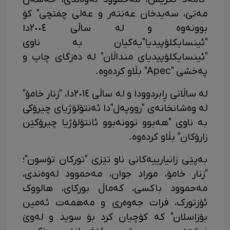
مەتێ، سەیدخان عەنتەر و عەلی چفتچی" کۆ
بوونەوە و لە ساڵی ٢٠٠٤دا
"ئینسایکلۆپیدیا"یەکیان بە ناوی
"ئینسایکلۆپیدیای منداڵان" لە دەزگای چاپ و
پەخشی "Apec" بڵاو کردەوە.
لە ساڵانی ڕابردوودا و لە ساڵی ٢٠١٤دا، "زنار خامۆ"
لە وەشانخانەی "رووپەل"دا ئەنتۆلۆژیای چیرۆکی
بە ناوی "هەبوو توونەبوو ئانتۆلۆژیا چیرۆکێن
زارۆکان" بڵاو کردەوە.
بەپێی زانیارییەکانی ناو تێزی "تورکان تۆسون"؛
"زنار خامۆ، موراد جوان، مەحموود لەوەندی،
مەحموود باکسی، کەماڵ بورکای، هالووک
ئۆزتورک، فرات جەوەری و مەهمەت ئەمین
بۆزاسلان" کە کۆچیان کرد بۆ سوید و لەوێ