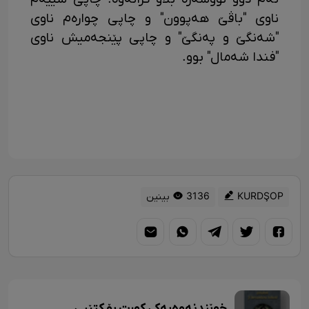
ناوی "باڤێ هەپوون" و چاپی چوارەم ناوی
"شەنگێ و پەنگێ" و چاپی پێنجەمیش ناوی
"فندا شەمال" بوو.
KURDŞOP
3136 بینین
خوێندنەوەیەکی کورت بۆ کتێبی