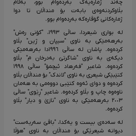
چەند ژمارەیەک بەردەوام بوو، بەڵام
بڵاوکردنەوەی بابەت بۆ منداڵان تا دوا
ژمارەکانی گۆڤارەکە بەردەوام بوو.
لە بواری شیعردا، ساڵی ١٩٩٣، "کۆنی رەش"
بەرهەمێکی بە ناوی "سیپان و ژین" بڵاو
کردەوە. پاشان لە ساڵی ١٩٩٦دا بەرهەمێکی
دیکەی بە ناوی "شاگرتێ بەدرخان م" بڵاو
کردەوە. شاعیر "فەرهاد ئیچمۆ" ساڵی ١٩٩٨
کتێبێکی شیعری بە ناوی "لاندک" بۆ منداڵان بڵاو
کردەوە و دوای ئەوە کتێبی دووەمی بە هەمان
ناوەوە چاپ و بڵاو کردەوە. شاعیر "ڕێوی" ساڵی
٢٠٠٣ بەرهەمێکی بە ناوی "نازێ و دیار" بڵاو
کردەوە.
لە سەدەی بیست و یەکدا، "باڤێ سەربەست"
دیوانە شیعرێکی بۆ منداڵان بە ناوی "هۆڵا