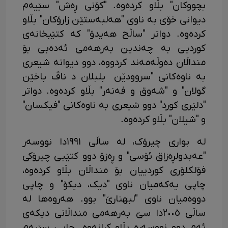
بچووکان" بڵاو کردەوە. "کۆنی ڕەش" سێیەم
دیوانی خۆی بە ناوی "هەلبەستێن زارۆکان" بڵاو
کردەوە. دواتر "ساڵح هەیدۆ" کە کتێبخانەی
کوردیی بە چەندین بەرهەمی ئەدەبی بۆ
منداڵان دەوڵەمەند کردووە، دوو دیوانە شیعری
بە ناوەکانی "سروودێن بلبلان د ناڤ باخێن
گولان" و "شەوق و فەنەر" بڵاو کردەوە. دواتر
"دلێری کورد" دوو شیعری بە ناوەکانی "فیکسان"
و "شیلان" بڵاو کردەوە.
لە بواری چیرۆک، لە ساڵی ١٩٩١دا نووسەر
"عەبدولڕەزاق ئۆسی" و ڕەزۆ دوو کتێبی چیرۆکی
فۆلکلۆری کوردییان بۆ منداڵان بڵاو کردەوە،
چاپی یەکەمیان ناوی "دیک، دیکۆ" و چاپی
دووەمیان ناوی "لبهنارێ" بوو. هەروەها لە
ساڵی ٢٠٠٥دا سێ بەرهەمی منداڵانی دیکەی
ئەم دوو نووسەرە بڵاو کرانەوە. چاپی سێیەم