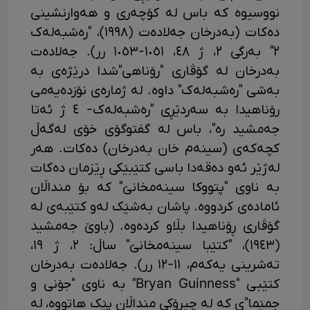
نووسیوە کە باس لە کۆچەری و هەوارنشینی
دەکات (بەدرخان جەلادەت (١٩٩٨)، "رەشبەلەک
٢" بەرگی ٢، ژ ٤٨، ١٠٥١-١٠٥٣ رر). جەلادەت
بەدرخان لە گۆڤاری "رۆناهی"شدا درێژەی بە
بەشی "رەشبەلەک" داوە. لە ژمارەی نۆزدەیەمی
رۆناهیدا بە سەردێڕی "رەشبەلەک- ٤ ژ ئەتا
جەمشید رە"، باس لە گفتوگۆی خۆی لەگەڵ
کچەکەی (سینەم خان بەدرخان) دەکات. هەر
لەژێر ئەو دەقەدا باسی کتێبێکی ڕێزمان دەکات
بە ناوی "پتووکا ​​سینەمخانێ" کە بۆ منداڵان
ئامادەی کردووە. پاشان بەشێک لەو کتێبەی لە
گۆڤاری ڕۆناهیدا بڵاو کردەوە. (باوێ جەمشید
(١٩٤٣)، "کتێبا سینەمخانێ" ساڵ: ٢، ژ ١٩،
تەشرینی یەکەم، ١١-١٢ رر). جەلادەت بەدرخان
کتێبی "Bryan Guinness" بە ناوی "جۆنی و
جمێما"ی کە لە چیرۆکی منداڵان پێک هاتووە، لە