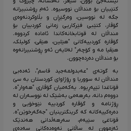
نیشتەجێ بوون، شیعر، ئەفسانە، چیرۆک و
کتێبیان بۆ منداڵان نووسیوە. ئەم ڕۆشنبیرانە
جگە لە نووسین، وەرگێڕان و بڵاوکردنەوەی
گۆڤار، کتێبی فێرکاریی زمانی کوردییان بۆ
منداڵان لە قوتابخانەکاندا ئامادە کردووە.
گۆڤارە کوردییەکانی "هێلین، هێڤی، کولیلک،
هێڤیا مە و کۆچەر" لەلایەن ئەو ڕۆشنبیرانەوە
بۆ منداڵان دەردەچوون.
بە گوتەی "عەبدولمەجید قاسم"، ئەدەبی
منداڵان لە سووریا و ڕۆژاوای کوردستان بە سێ
قۆناغدا تێپەڕیوە. یەکەمیان گۆڤاری "هەوار"ە.
دووەم دانە، بەرهەمی بەشێک لە نووسەران لە
ڕۆژنامە و گۆڤارە کوردییە نێوخۆیی و
دەرەکییەکانە کە گرینگترینیان "جەگەرخوێن"ە.
قۆناغی سێیەم، سەرهەڵدانی هەندێک
ئەزموون لە ساڵانی نەوەدەکانی سەدەی