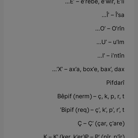
E’ – e’rebe, e’wir, E’lî…
Î’ – Î’sa…
O’ – O’rîn…
U’ – u’lm…
I’ – i’ntîn…
X’ – ax’a, box’e, bax’, dax’…
Pifdarî
Bêpif (nerm) – ç, k, p, r, t
Bipif (req) – ç’, k’, p’, r’, t’
Ç – Ç’ (çar, ç’are)
K – K’ (ker, k’er)P – P’ (pîr, p’îr)