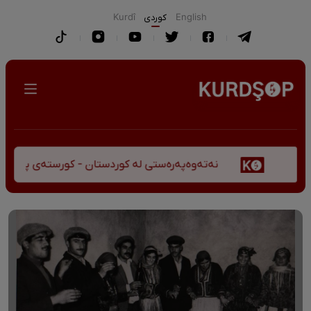
English
كوردی
Kurdî
نەتەوەپەرەستی لە کوردستان - کورستەی پێشڤەچوونی م