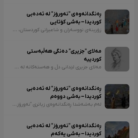
ڕەنگدانەوەی "نەورۆز" لە ئەدەبی
کوردیدا – بەشی کۆتایی
زۆرینەی نووسەران و شاعیرانی کوردستان، لە شیعر و دەقەکانیاندا بە شێوازی جۆراوجۆر باسی نەورۆزیان کردووە کە لەبەر نەبوونی مەجال تەنیا ئاماژەمان بە چەند شاعیر و چەند نموونە شیعر کرد. پێم خۆشە لە کۆتاییشدا ئاماژە بەوە بکەم کە شاعیران "موخلیس، عەونی، هەژار، زاری، عەلی حەسەنیانی، ژیلا حسەینی، محەممەد ساڵح دیلان، ئەسیری، ناسر ئاغابرا، جەلال مەلەکشا، شێرکۆ بێکەس و عەبدوڵڵا پەشێو و..." لە چەندین شیعریاندا باسی "نەورۆز"یان کردووە و لەسەر کوردستانیبوونی نەورۆز جەختیان کردووەتەوە.
مەلای "جزیری" دەنگی هەڵبەستی
کوردییە
مەلای جزیری لێدانی دڵ و هەستەکانە لە شیعری کلاسیکدا. مەلای جزیری ساڵی ١٥٦٥ لە جزیری بۆتان لەدایک بووە. ناوی "ئەحمەد"ە و لە شیعردا نازناوی "نیشانی، مەلێ و مەلا"یە و لە سەدەی ١٧دا ژیاوە. مەلا ئەحمەد جزیری لەسەر دەستی باوکی (شێخ محەممەد) دەستی بە خوێندن کردووە و لە مەدرەسەی "هەکاری و عیمادی" درێژەی بە خوێندن داوە.
ڕەنگدانەوەی "نەورۆز" لە ئەدەبی
کوردیدا – بەشی دووەم
لەم بەشەشدا ڕەنگدانەوەی زیاتری "نەورۆز" لە شیعر و دەقی کوردیدا دەخەینەڕوو. هەروەها پێویستە ئاماژەش بەوە بکەم کە وێڕای ئەوەی لەم وتارەدا ڕەنگدانەوەی "نەورۆز" لە ئەدەبی کوردیدا دەبینین، ئاوڕێکیش لە شاعیران و نووسەرانمان دەدەینەوە کە بەداخەوە ناوی هەندێکیان بە فەرامۆشی سپێردراون.
ڕەنگدانەوەی "نەورۆز" لە ئەدەبی
کوردیدا – بەشی یەکەم