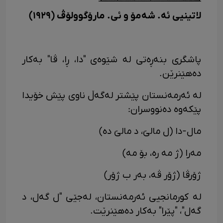
لاتینیی ئە. شەمۆ و ئی. مارۆگوولۆڤ (١٩٢٩)
پاشگری بنەڕەتی لە شێوەی "دا، ڕا، ڤا" بەکار
دەهێنرێن.
لە ئەرمەنستان پێشتر لەگەڵ ناوی پێش خۆیدا
پێکەوە دەنووسران:
مال-دا (ل مالێ، د مالێ دە)
مەرا (ژ مە رە، بۆ مە)
ژۆرڤا (ژۆر ڤە، بەر ب ژۆر)
لە کورمانجیی ئەرمەنستان، لەجێی "ل گەل، د
گەل"، "پێرا" بەکار دەهێنرێت.