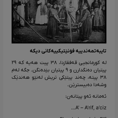
تایبەتمەندییە فۆنێتیکییەکانی دیکە
لە کورمانجیی قەفقازدا، ٣٨ پیت هەیە کە ٢٩
پیتیان دەنگدارن و ٩ پیتیان بێدەنگن. جگە لەم
٣٨ پیتە، چەند پیتێکی تریش لەنێو هەندێک
وشەدا دەبیسترێن.
ئەمانە ئەو پیتانەن:
A’ – A’rif, a’ciz…