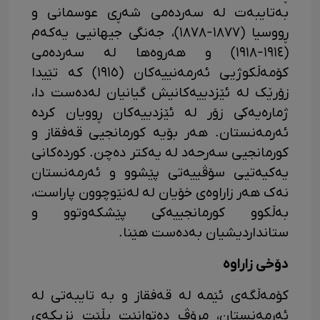
بەتایبەت لە سەردەمی شەڕی عوسمانی و
ڕووسیا (١٨٧٧-١٨٧٨)، جەنگی جیهانیی یەکەم
(١٩١٤-١٩١٨) و هەروەها لە سەردەمی
کۆمەڵکوژیی ئەرمەنییەکان (١٩١٥) کە تێیدا
زۆرێک لە ئێزدییەکانیش گیانیان لەدەست دا،
ژمارەیەکی زۆر لە ئێزدییەکان ڕوویان کردە
ئەرمەنستان. هەر بۆیە کورمانجیی قەفقاز و
کورمانجیی سەرحەد لە یەکتر دەچن. کوردەکانی
یەکیەتیی سۆڤییەتی پێشوو و ئەرمەنستان
نەک هەر زاراوەی خۆیان لە لەنێوچوون پاراست،
بەڵکوو کورمانجییەکی پێشکەوتوو و
ستانداردیشیان بەدەست هێنا.
دۆخی زاراوە
کۆمەڵگەی ئێمە لە قەفقاز و بە تایبەتی لە
ئەرمەنستان، مرۆڤ دەتوانێت بڵێت نزیکەی