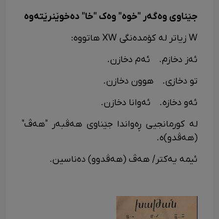
جێناوی وەگەر "خوە" وەک "خا" دەخوێنرێتەوە
W زیاتر لە کۆمدەنگی XW هاتووە:
ئەز دخازم. ئەم دخازن.
تو دخازی. هوون دخازن.
ئەو دخازە. ئەوانا دخازن.
لە کورمانجیی ڕەواندا جێناوی هەڤبەر "هەڤ"
(هەڤدو)ە.
ئیمه یه‌کتر/ هەڤ (هەڤدوو) ده‌ناسین.