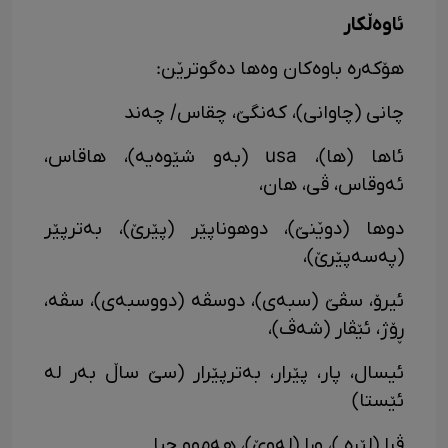
ئاوەڵکار
هۆکەرە باوەکان وەها دەگوترێن:
چانی (چاوانی)، کەنگێ، چقاس/ چەند
ئاها (ها)، usa (بەو شێوەیە)، هاقاس،
ئەوقاس، ڤی، هان،
دوها (دوێنێ)، دوهوناپێر (پێرێ)، بەترپێر
(پەسەپێرێ)،
ئیرۆ، سڤێ (سبەی)، دوسڤە (دووسبەی)، سڤە،
ڕۆژ، ئێڤار (شەڤ)،
ئیسال، پار، پێرار، بەترپێرار (سێ ساڵ بەر لە
ئێستا)
ڤرا (لێرە )، ورا (لەوێ)، هەموو جیا