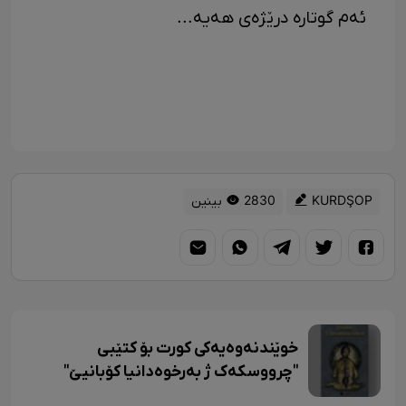
ئەم گوتارە درێژەی هەیە...
KURDŞOP
2830 بینین
خوێندنەوەیەکی کورت بۆ کتێبی
"چرووسکەک ژ بەرخوەدانیا کۆبانیێ"