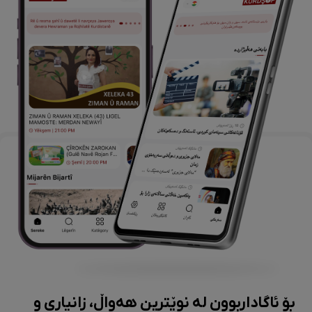
بۆ ئاگاداربوون لە نوێترین هەواڵ، زانیاری و