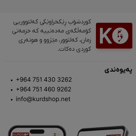
کوردشۆپ ڕێکخراوێکی کەلتووریی
کۆمەڵگەی مەدەنییە کە خزمەتی
زمان، کەلتوور، مێژوو و ‎هونەری
کوردی دەکات.
پەیوەندی
+964 751 430 3262
+964 751 460 9262
info@kurdshop.net