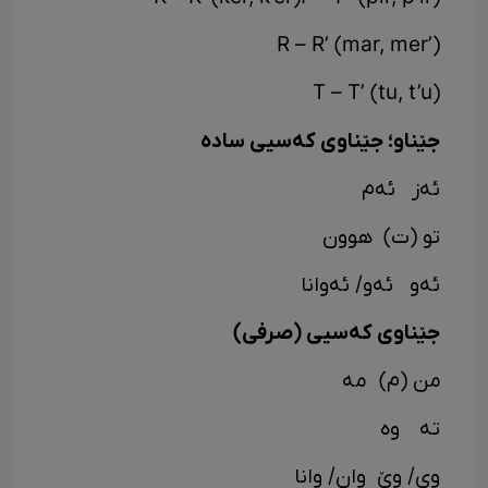
R – R’ (mar, mer’)
T – T’ (tu, t’u)
جێناو؛ جێناوی کەسیی سادە
ئەز ئەم
تو (ت) هوون
ئەو ئەو/ ئەوانا
جێناوی کەسیی (صرفی)
من (م) مە
تە وە
وی/ وێ وان/ وانا