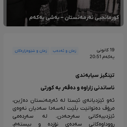
کورمانجیی ئەرمەنستان – بەشی یەکەم
19 کانونی
زمان و ئەدەب
زمان و شێوەزارەکان
یەکەم 20:51
تێنگیز سیابەندی
ناساندنی زاراوە و دەڤەر بە کورتی
ئەو ئێزدیانەی ئێستا لە ئەرمەنستان دەژین،
مرۆڤ دەتوانێت بڵێت لەسەدا سەدیان نەوەی
ئێزدییەکانی سەرحەدن. لە سەردەمی
ڕووداوەکانی سەدەی نۆزدە و بیستەم،