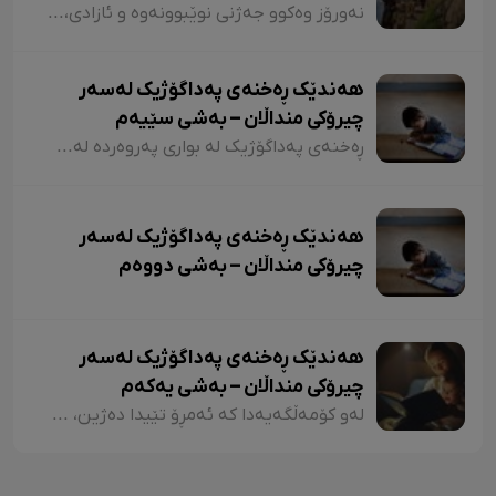
نەورۆز وەکوو جەژنی نوێبوونەوە و ئازادی، لە ئەدەبی کوردیدا و لەلای شاعیران و نووسەرانی کورد، هەمیشە جێی بایەخ و تێڕامان بووە. شاعیران و نووسەرانی کورد وەکوو دیوێکی جوانی و دەرچەیەکی ئازادی و هێمای ڕزگاریی نەتەوەیی، نەورۆزیان لەنێو شیعر و دەقەکەیاندا بەکار هێناوە. ئەم بابەتەش دەگەڕێتەوە بۆ گرێدراویی حاشاهەڵنەگری کورد و کوردستان بە نەورۆزەوە
هەندێک ڕەخنەی پەداگۆژیک لەسەر
چیرۆکی منداڵان – بەشی سێیەم
ڕەخنەی پەداگۆژیک لە بواری پەروەردە لەسەر چیرۆکی منداڵان؛ هەندێکجار لە چیرۆکی منداڵاندا تووشی ئەو جۆرە وشەیە دەبین کە کاریگەرییان لەسەر مێشکی منداڵان دەبێت و ڕێگەیان پێ دەدات بیرۆکەیەکی خراپ لە مێشکیاندا دروست بکەن. بۆ نموونە دەتوانین لێرەدا سەرنجەکانمان لەسەر چیرۆکی "تیتی و پیرێ، کال و سێڤێ و نیسکۆ" بخەینەڕوو. لە بەشێکی چیرۆکی "تیتی و پیرێ"دا وەها دەڵێت:
هەندێک ڕەخنەی پەداگۆژیک لەسەر
چیرۆکی منداڵان – بەشی دووەم
هەندێک ڕەخنەی پەداگۆژیک لەسەر
چیرۆکی منداڵان – بەشی یەکەم
لەو کۆمەڵگەیەدا کە ئەمڕۆ تێیدا دەژین، هەرچەندە دەبینین ئەدەبی کوردی لە گەشەکردندایە، بەتایبەتی ئەدەبی منداڵان، بەڵام زۆربەی چیرۆکەکانی منداڵان لایەنی لاوازی زۆریان هەیە کە کاریگەرییان لەسەر دەروونی منداڵان هەیە و دەبنە کێشە.