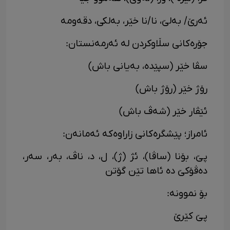
ئەرێ/ بەلێ، نا/نا خێر، بەلکی، دقەومە
جۆرەکانی سڵاوکردن لە ئەرمەنستان:
سڤا خێر (سپێدە، بەیانی باش)
رۆژ خێر (رۆژ باش)
ئێڤار خێر (شەڤ باش)
ئامراز؛ پێشگرەکانی زاراوەکە ئەمانەن:
پێ، بۆنا (ساڤا)، ئژ (ژ)، ل، د، ناڤ، بەر، سەر،
دەڤۆکێ دە ئاها تێن گۆتن
بۆ نموونە:
پێ کێرێ