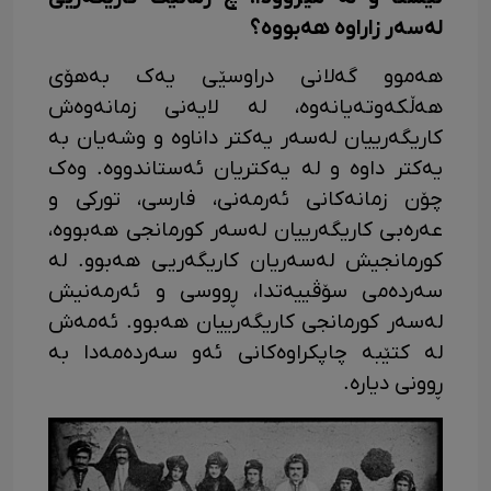
لەسەر زاراوە هەبووە؟
هەموو گەلانی دراوسێی یەک بەهۆی
هەڵکەوتەیانەوە، لە لایەنی زمانەوەش
کاریگەرییان لەسەر یەکتر داناوە و وشەیان بە
یەکتر داوە و لە یەکتریان ئەستاندووە. وەک
چۆن زمانەکانی ئەرمەنی، فارسی، تورکی و
عەرەبی کاریگەرییان لەسەر کورمانجی هەبووە،
کورمانجیش لەسەریان کاریگەریی هەبوو. لە
سەردەمی سۆڤییەتدا، ڕووسی و ئەرمەنیش
لەسەر کورمانجی کاریگەرییان هەبوو. ئەمەش
لە کتێبە چاپکراوەکانی ئەو سەردەمەدا بە
ڕوونی دیارە.