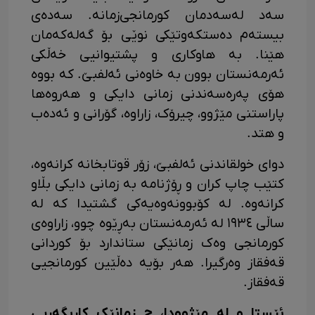
سەد لەسەدمان کورمانجی‌زمانە. سەدەی
بیستەم دەستکەوتێکی نوێی بۆ گەلەکەمان
هێنا. بە هاوکاری و پشتیوانیی خەڵکی
ئەرمەنستان بوون بە خاوەنی ئەلفبێ. کە بووە
هۆی پەرەسەندنی زمانی دایکی و هەروەها
پاراستنی مێژوو، چیرۆک، زاراوە، گۆرانی و ئەدەب
و هتد.
دوای خولقاندنی ئەلفبێ، زۆر قوتابخانە کرانەوە،
کتێب چاپ کران و ڕۆژنامە بە زمانی دایکی بڵاو
کرانەوە. لە کۆبوونەوەیەکی گشتیدا کە لە
ساڵی ١٩٣٤ لە ئەرمەنستان بەڕێوە چوو، زاراوەی
کورمانجی وەک زمانێکی ستاندارد بۆ کوردانی
قەفقاز وەرگیرا. هەر بۆیە دەڵێین کورمانجیی
قەفقاز.
ئێستا و لە مێژوودا، چ زمانێک کاریگەریی