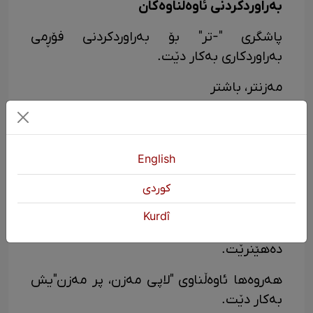
بەراوردکردنی ئاوەڵناوەکان
پاشگری "-تر" بۆ بەراوردکردنی فۆڕمی
بەراوردکاری بەکار دێت.
مەزنتر، باشتر
هەروەها "زۆر مەزن، زۆر (گەلەک) باش"
بۆ فۆڕمی سەروو، پاشگری "-ترین" بەکار
English
دەهێنرێت
كوردی
مەزنترین، باشترین
Kurdî
هەروەها "هەری مەزن، یێ/ئا مەزن" بەکار
دەهێنرێت.
هەروەها ئاوەڵناوی "لاپی مەزن، پر مەزن"یش
بەکار دێت.