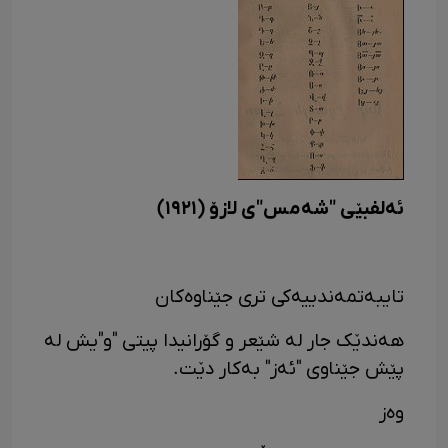
ئەلفبێی "شەمس"ی لازۆ (١٩٢١)
تایبەتمەندییەکی تری جێناوەکان
هەندێک جار لە شێعر و گۆرانیدا پیتی "و"یش لە
پێش جێناوی "ئەز" بەکار دێت.
وەز