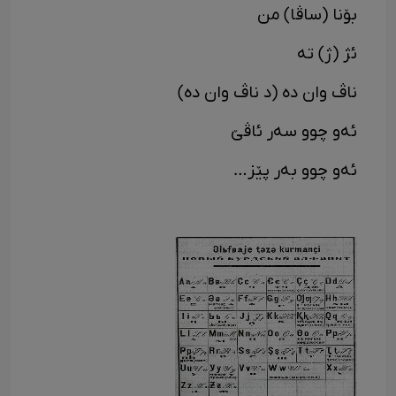
بۆنا (ساڤا) من
ئژ (ژ) تە
ناڤ وان دە (د ناڤ وان دە)
ئەو چوو سەر ئاڤێ
ئەو چوو بەر پێز…