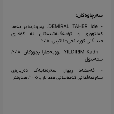
سەرچاوەکان:
- DEMİRAL TAHER İde، پەروەردەی بەها
کەلتووری و کۆمەڵایەتییەکان لە گۆڤاری
منداڵانی کورمانجی- لاتینی، ٢٠١٨
- YILDIRIM Kadri، نووبەهارا بچووکان، ٢٠١٨،
ستەنبوڵ
- ئەحمەد ڕێواز، سەرەتایەک دەربارەی
سەرهەڵدانی ئەدەبیاتی منداڵان، ٢٠٠٥، هەولێر