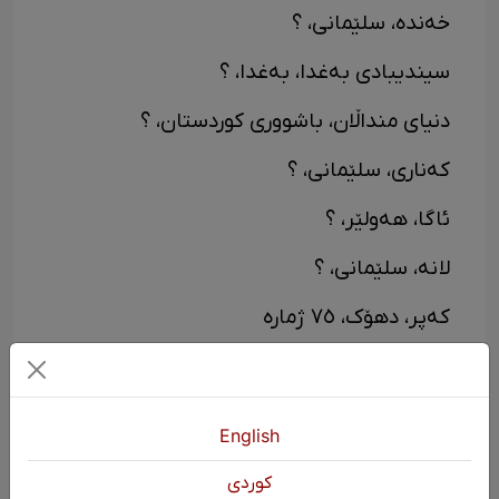
خەندە، سلێمانی، ؟
سیندیبادی بەغدا، بەغدا، ؟
دنیای منداڵان، باشووری کوردستان، ؟
کەناری، سلێمانی، ؟
ئاگا، هەولێر، ؟
لانە، سلێمانی، ؟
کەپر، دهۆک، ٧٥ ژمارە
ئامانج، ئێران، ؟
خاڵخاڵۆک، ئاڵمانیا، ؟
English
کوردیلەکان، نۆروێژ، ٥ ژمارە
كوردی