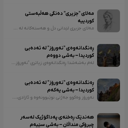
مەلای "جزیری" دەنگی هەڵبەستی
کوردییە
مەلای جزیری لێدانی دڵ و هەستەکانە لە شیعری کلاسیکدا. مەلای جزیری ساڵی ١٥٦٥ لە جزیری بۆتان لەدایک بووە. ناوی "ئەحمەد"ە و لە شیعردا نازناوی "نیشانی، مەلێ و مەلا"یە و لە سەدەی ١٧دا ژیاوە. مەلا ئەحمەد جزیری لەسەر دەستی باوکی (شێخ محەممەد) دەستی بە خوێندن کردووە و لە مەدرەسەی "هەکاری و عیمادی" درێژەی بە خوێندن داوە.
ڕەنگدانەوەی "نەورۆز" لە ئەدەبی
کوردیدا – بەشی دووەم
لەم بەشەشدا ڕەنگدانەوەی زیاتری "نەورۆز" لە شیعر و دەقی کوردیدا دەخەینەڕوو. هەروەها پێویستە ئاماژەش بەوە بکەم کە وێڕای ئەوەی لەم وتارەدا ڕەنگدانەوەی "نەورۆز" لە ئەدەبی کوردیدا دەبینین، ئاوڕێکیش لە شاعیران و نووسەرانمان دەدەینەوە کە بەداخەوە ناوی هەندێکیان بە فەرامۆشی سپێردراون.
ڕەنگدانەوەی "نەورۆز" لە ئەدەبی
کوردیدا – بەشی یەکەم
نەورۆز وەکوو جەژنی نوێبوونەوە و ئازادی، لە ئەدەبی کوردیدا و لەلای شاعیران و نووسەرانی کورد، هەمیشە جێی بایەخ و تێڕامان بووە. شاعیران و نووسەرانی کورد وەکوو دیوێکی جوانی و دەرچەیەکی ئازادی و هێمای ڕزگاریی نەتەوەیی، نەورۆزیان لەنێو شیعر و دەقەکەیاندا بەکار هێناوە. ئەم بابەتەش دەگەڕێتەوە بۆ گرێدراویی حاشاهەڵنەگری کورد و کوردستان بە نەورۆزەوە
هەندێک ڕەخنەی پەداگۆژیک لەسەر
چیرۆکی منداڵان – بەشی سێیەم