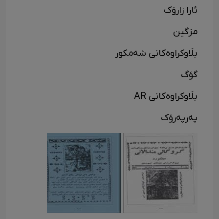
ئارا زارۆک
مزگین
بڵاوکراوەکانی شەمکور
گۆگ
بڵاوکراوەکانی AR
پەرپەرۆک