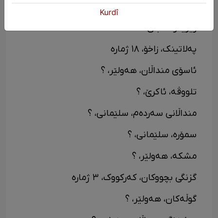
منداڵانی باوە گوڕگوڕ، کەرکووک، ؟
Kurdî
زیریمۆک، بلێ، ؟
پەلاتینک، زاخۆ، ١٨ ژمارە
ئاسۆی منداڵان، هەولێر، ؟
تلووڤە، ئاکرێ، ؟
منداڵانی سەردەم، سلێمانی، ؟
سمۆرە، سلێمانی، ؟
مشکە، هەولێر، ؟
گزنگی بچووکان، کەرکووک، ٣ ژمارە
گوڵەکان، هەولێر، ؟