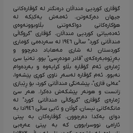
گۆڤاری کوردیی منداڵان درەنگتر لە گۆڤارەکانی
جیهان دەرکەوتن. ئەمەش یەکێکە لە
هۆکارەکانی دواکەوتنی بڵاوبوونەوەی
ئەدەبیاتی کوردیی منداڵان. گۆڤاری "گروگاڵی
منداڵانی کورد" ساڵی ١٩٤٦ لە سەردەمی کۆماری
کوردستان لە شاری مەهاباد دەرچوو و
بەڕێوەبەرەکەی "قادر مودەڕسی" بوو. تەنیا سێ
ژمارەی ئەم گۆڤارە بڵاو کرایەوە و بەردەوام
نەبوو. ئەم گۆڤارە لەسەر ناوی کوڕی پێشەوا،
"عەلی قازی"، پێشەنگی منداڵانی کورد، بۆ ڕێبازی
زانست و هونەر پێشکەش دەکرا. هەر سێ
ژمارەی گۆڤاری "گروگاڵی منداڵانی کورد" لە
مانگەکانی نیسان، گوڵان و ئابی ساڵی ١٩٤٦دا بە
دوای یەکدا دەرچوون. گۆڤارەکان بە پیتی
ئارامی نووسرابوون کە بە پیتی عەرەبی