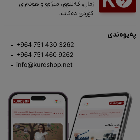
زمان، کەلتوور، مێژوو و ‎هونەری
کوردی دەکات.
پەیوەندی
+964 751 430 3262
+964 751 460 9262
info@kurdshop.net