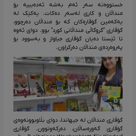
خستووەتە سەر ئەم بەشە ئەدەبییە بۆ
منداڵان و کاری لەسەر دەکات. یەکێک لە
یەکەمین گۆڤارەکان کە بۆ منداڵان دەرچوو،
گۆڤاری "گروگاڵی منداڵانی کورد" بوو. دوای ئەوە
تا ئێستا دەیان گۆڤاری جیاواز و بەسوود بۆ
پەروەردەی منداڵان دەرکراون.
گۆڤاری منداڵان لە جیهاندا، دوای بڵاوبوونەوەی
گۆڤاری گەورەساڵان، دەرکەوتوون. گۆڤاری