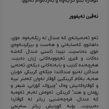
گۆڤارە بڵاو کرایەوە و بەردەوام نەبوو.
ئەڤین تەیفوور
ئەو ئەدەبیاتەی کە منداڵ لە ڕێگەیەوە، خۆی،
داهاتوو، کەسایەتی و هەست و بیرکردنەوەی
خۆی دەناسێت، تێیدا ئاستی منداڵ گەشە
دەکات و فێری ئەزموونەکانی ژیان دەبێت.
هەرچەندە کتێب و بابەتەکانی دیکەی ئەدەبی
منداڵان لەنێو منداڵاندا جێگەی گرینگی خۆیان
هەیە، بەڵام گرینگیی گۆڤار لەوان کەمتر نییە
و گۆڤارەکانیش وەک "چیرۆک، گۆرانی، شیعر و
ڕۆمان و هتد" گرینگن. ئەوەش لەبەر ئەوەیە
کە منداڵ، فرەچەشنیی زیاتر لە گۆڤاردا
دەبینێت. بۆیە کوردیش زیاتر سەرنجی