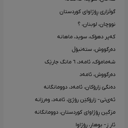
گوڵزاری ڕۆژاوای کوردستان
نووچان، لوبنان، ؟
کەپر دهۆک، سوید، ماهانە
دەرگووش، ستەنبۆڵ
شەمامۆک، ئامەد، ٦ مانگ جارێک
دەرگووش، ئامەد
دەنگێ زارۆکان، ئامەد، دوومانگانە
ئەی‌تی- زارۆکێن رۆژێ، ئامەد، وەرزانە
مزگین ڕۆژاوای کوردستان، دوومانگانە
ئاڕ ز- بوهار، ڕۆژاوا