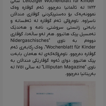
"Leibziger Wochenblatt für Kinder" ساڵی
١٧٢٢ لە ئاڵمانیا دەرچوو. ئەم گۆڤارە وەک
نموونەیەک بۆ دەستپێکردنی گۆڤاری منداڵان
ناسراوە. ناوەڕۆکی ئەم گۆڤارە لە ئەفسانە و
بابەتی زانستی سروشتی، نامە و هەندێک
تەمسیل پێک هاتبوو. هەر لەو ساڵەدا، گۆڤاری
دووەم بە ناوی "Nidergaschisches
Wochenblatt für Kinder"، وەک ڕکابەری ئەم
گۆڤارە دەرچوو. ناوەڕۆکەکەی لە هەمان بابەت
پێک هاتبوو. دوای ئەوە گۆڤارێکی منداڵان بە
ناوی "Lilliputan Magazine" لە ساڵی ١٧٥١ لە
بەریتانیا دەرچوو.