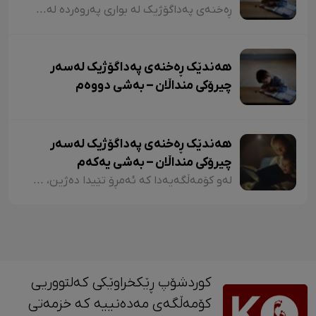
ڕەخنەی پەداگۆژیک لە بواری پەروەردە لەسەر چیرۆکی منداڵان؛ هەندێکجار لە چیرۆکی منداڵاندا تووشی ئەو جۆرە وشەیە دەبین کە کاریگەرییان لەسەر مێشکی منداڵان دەبێت و ڕێگەیان پێ دەدات بیرۆکەیەکی خراپ لە مێشکیاندا دروست بکەن. بۆ نموونە دەتوانین لێرەدا سەرنجەکانمان لەسەر چیرۆکی "تیتی و پیرێ، کال و سێڤێ و نیسکۆ" بخەینەڕوو. لە بەشێکی چیرۆکی "تیتی و پیرێ"دا وەها دەڵێت:
هەندێک ڕەخنەی پەداگۆژیک لەسەر
چیرۆکی منداڵان – بەشی دووەم
هەندێک ڕەخنەی پەداگۆژیک لەسەر
چیرۆکی منداڵان – بەشی یەکەم
لەو کۆمەڵگەیەدا کە ئەمڕۆ تێیدا دەژین، هەرچەندە دەبینین ئەدەبی کوردی لە گەشەکردندایە، بەتایبەتی ئەدەبی منداڵان، بەڵام زۆربەی چیرۆکەکانی منداڵان لایەنی لاوازی زۆریان هەیە کە کاریگەرییان لەسەر دەروونی منداڵان هەیە و دەبنە کێشە.
کوردشۆپ ڕێکخراوێکی کەلتووریی
کۆمەڵگەی مەدەنییە کە خزمەتی