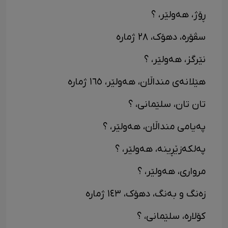
ڕۆژ، هەولێر، ؟
سڤۆرە، دهۆک، ٢٨ ژمارە
نێرگز، هەولێر، ؟
هێلانەی منداڵان، هەولێر، ١٦٥ ژمارە
تان تان، سلێمانی، ؟
پەیامی منداڵان، هەولێر، ؟
پەلکەزێڕینە، هەولێر، ؟
مرواری، هەولێر، ؟
زەنگ و بەنگ، دهۆک، ١٤٣ ژمارە
کۆلارە، سلێمانی، ؟