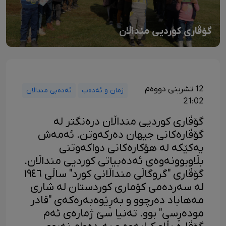
گۆڤاری کوردیی منداڵان
12 تشرینی دووەم
زمان و ئەدەب
ئەدەبی منداڵان
21:02
گۆڤاری کوردیی منداڵان درەنگتر لە
گۆڤارەکانی جیهان دەرکەوتن. ئەمەش
یەکێکە لە هۆکارەکانی دواکەوتنی
بڵاوبوونەوەی ئەدەبیاتی کوردیی منداڵان.
گۆڤاری "گروگاڵی منداڵانی کورد" ساڵی ١٩٤٦
لە سەردەمی کۆماری کوردستان لە شاری
مەهاباد دەرچوو و بەڕێوەبەرەکەی "قادر
مودەڕسی" بوو. تەنیا سێ ژمارەی ئەم