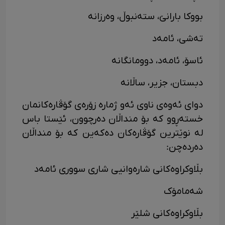
بووکا بارانێ، ستەنبوڵ، وەرزانە
تەشی، ئامەد
ئاسۆ، ئامەد، دوومانگانە
دبستان، جزیر، ساڵانە
دوای ئەوەی ناوی ئەو ژمارە زۆرەی گۆڤارەکانمان
خستەڕوو کە بۆ منداڵان دەرچوون، ئێستا باس
لە نوێترین گۆڤارەکان دەکەین کە بۆ منداڵان
دەردەچن:
بڵاوکراوەکانی شارەوانیی شاری سووری ئامەد
شەمامۆک
بڵاوکراوەکانی شلێر