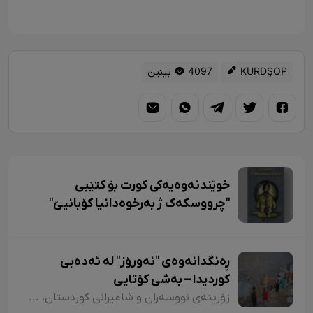
KURDŞOP
4097 بینین
خوێندنەوەیەکی کورت بۆ کتێبی
"چرووسکەک ژ بەرخوەدانیا کۆبانیێ"
ڕەنگدانەوەی "نەورۆز" لە ئەدەبی
کوردیدا – بەشی کۆتایی
زۆرینەی نووسەران و شاعیرانی کوردستان، لە شیعر و دەقەکانیاندا بە شێوازی جۆراوجۆر باسی نەورۆزیان کردووە کە لەبەر نەبوونی مەجال تەنیا ئاماژەمان بە چەند شاعیر و چەند نموونە شیعر کرد. پێم خۆشە لە کۆتاییشدا ئاماژە بەوە بکەم کە شاعیران "موخلیس، عەونی، هەژار، زاری، عەلی حەسەنیانی، ژیلا حسەینی، محەممەد ساڵح دیلان، ئەسیری، ناسر ئاغابرا، جەلال مەلەکشا، شێرکۆ بێکەس و عەبدوڵڵا پەشێو و..." لە چەندین شیعریاندا باسی "نەورۆز"یان کردووە و لەسەر کوردستانیبوونی نەورۆز جەختیان کردووەتەوە.