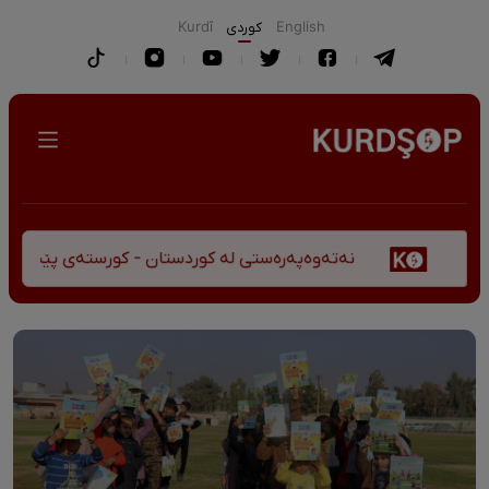
English
كوردی
Kurdî
نەتەوەپەرەستی لە کوردستان - کورستەی پێشڤەچوونی مێژوو