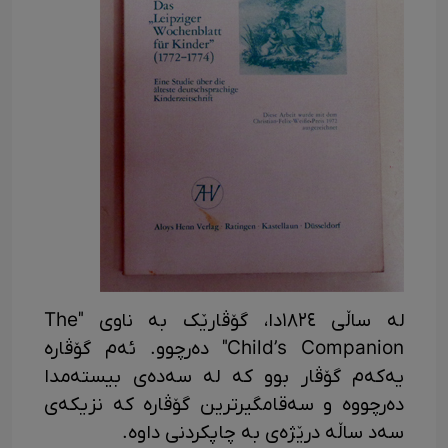
لە ساڵی ١٨٢٤دا، گۆڤارێک بە ناوی "The
Child’s Companion" دەرچوو. ئەم گۆڤارە
یەکەم گۆڤار بوو کە لە سەدەی بیستەمدا
دەرچووە و سەقامگیرترین گۆڤارە کە نزیکەی
سەد ساڵە درێژەی بە چاپکردنی داوە.