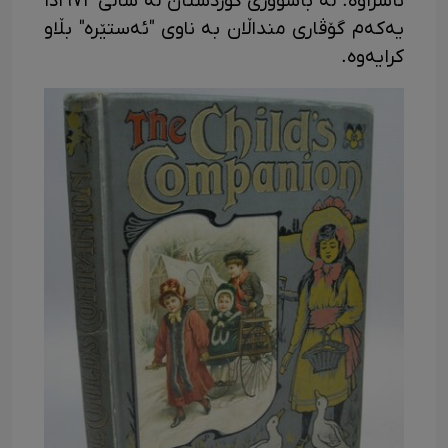
ناسراوە. لە باشووری کوردستان لە ساڵی ١٩٧٢دا
یەکەم گۆڤاری منداڵان بە ناوی "ئەستێرە" بڵاو
کرایەوە.