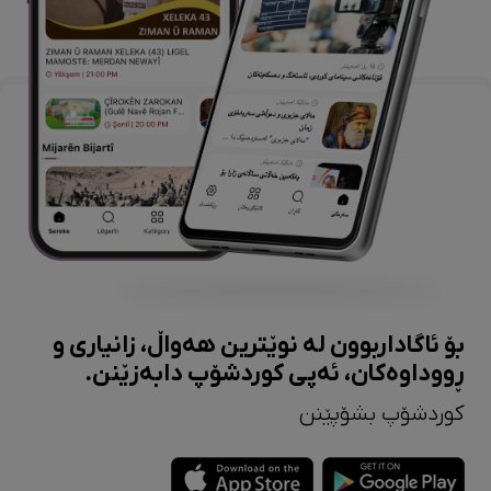
بۆ ئاگاداربوون لە نوێترین هەواڵ، زانیاری و
ڕووداوەکان، ئەپی کوردشۆپ دابەزێنن.
کوردشۆپ بشۆپێنن