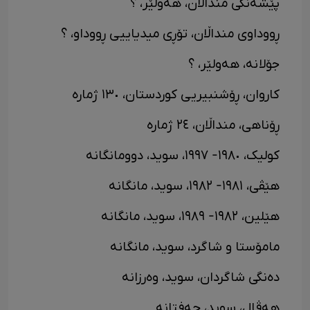
پێشەنگی منداڵان، هەولێر، ؟
ڕووداوی منداڵان، تۆڕی میدیاییی ڕووداو، ؟
جۆلانە، هەولێر، ؟
کاروان، ڕۆشنبیریی کوردستان، ١٣٠ ژمارە
ڕۆناهی، منداڵان، ٢٤ ژمارە
کولیک، ١٩٨٠- ١٩٩٧، سوید، دوومانگانە
هێڤی، ١٩٨١- ١٩٨٢، سوید، مانگانە
هێلین، ١٩٨٢- ١٩٨٩، سوید، مانگانە
مامۆستا و شاگرد، سوید، مانگانە
دەنگی شاگردان، سوید، وەرزانە
هەڤال، سوید، حەفتانە