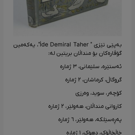
بەپێی تێزی " İde Demiral Taher"، یەکەمین
گۆڤارەکان بۆ منداڵان بریتین لە:
ئەستێرە، سلێمانی، ٣ ژمارە
گروگاڵ، کرماشان، ٢ ژمارە
کۆچەر، سوید، وەرزی
کاروانی منداڵان، هەولێر، ٢ ژمارە
پەڕەسێلکە، هەولێر، ٦ ژمارە
خاڵخاڵۆک، دهۆک، ١ ژمارە