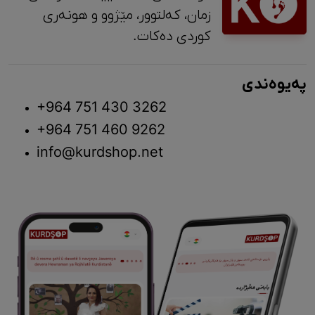
زمان، کەلتوور، مێژوو و ‎هونەری
کوردی دەکات.
پەیوەندی
+964 751 430 3262
+964 751 460 9262
info@kurdshop.net