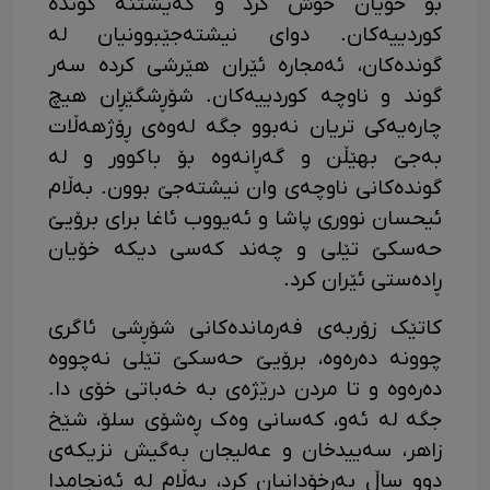
بۆ خۆیان خۆش کرد و گەیشتنە گوندە
کوردییەکان. دوای نیشتەجێبوونیان لە
گوندەکان، ئەمجارە ئێران هێرشی کردە سەر
گوند و ناوچە کوردییەکان. شۆڕشگێڕان هیچ
چارەیەکی تریان نەبوو جگە لەوەی ڕۆژهەڵات
بەجێ بهێڵن و گەڕانەوە بۆ باکوور و لە
گوندەکانی ناوچەی وان نیشتەجێ بوون. بەڵام
ئیحسان نووری پاشا و ئەیووب ئاغا برای برۆیێ
حەسکێ تێلی و چەند کەسی دیکە خۆیان
ڕادەستی ئێران کرد.
کاتێک زۆربەی فەرماندەکانی شۆڕشی ئاگری
چوونە دەرەوە، برۆیێ حەسکێ تێلی نەچووە
دەرەوە و تا مردن درێژەی بە خەباتی خۆی دا.
جگە لە ئەو، کەسانی وەک ڕەشۆی سلۆ، شێخ
زاهر، سەییدخان و عەلیجان بەگیش نزیکەی
دوو ساڵ بەرخۆدانیان کرد، بەڵام لە ئەنجامدا