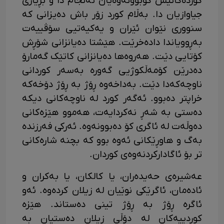
کوردەکانیش کۆبوونەوەیان ئەنجام دا و بڕیاری
جیاوازیان دا. بەڵام کورد زۆر باش دەیزانی کە
سنووری نێوان ئێران و یەکیەتیی سۆڤییەت
بەڕوویاندا دادەخرێت. هێشتا دەیانزانی شۆڕش
کۆتایی دێت. هەروەها دەیانزانی کاتێک گەمارۆ
دەدرێن کۆمەڵکوژیی گەورە بەسەر کوردانی
ناوچەکەدا دێت. بەداخەوە ڕۆژ بە ڕۆژ دۆخەکە
خراپتر دەبوو. ئەگەر کورد لە ناوچەکانی دیکە
دەستی بە شەڕ نەکردایەت، هەموو هێزەکانی
دەوڵەت لە ئاگری کۆ دەبوونەوە. ئەرکی فەرزندە
بەگ و هاوڕێکانی ئەوە بوو کە بچنە شارەکانی
تر بۆ ئاگادارکردنەوەی کوردان.
عەشیرەی حەیدەران، یا کالکان، یا بەکران و
ئادەمان، ئاگرێکی نوێیان لە زیلان کردەوە. ئەو
ئاگرە ڕۆژ بە ڕۆژ تینی دەستاند. هێزە
کوردییەکان لە دۆڵی زیلان دەستیان بە