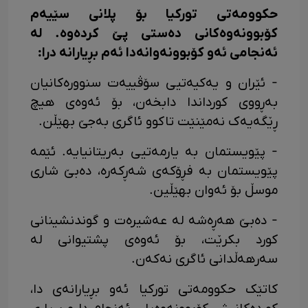
حکوومەتی تورکیا بۆ پلانی سێیەم
کۆبوونەوەکانی دەستی پێ کردەوە. لە
ئەنجامی ئەو کۆبوونەوانەدا ئەم بڕیارانە درا:
- ئێران و یەکیەتیی سۆڤییەت سنوورەکانیان
بەڕووی کورداندا دابخەن، بۆ ئەوەی هیچ
ڕێگەیەک نەمێنێت تاکوو ئاگری بەجێ بهێڵن.
- پێویستمان بە یارمەتیی بەریتانیایە. ئێمە
پێویستمان بە فڕۆکەی شەڕکەرە، دەبێ شاری
موسڵ بۆ ئەوان بهێڵین.
- دەبێ هەڕەشە لە عەشیرەت و گوندنشینانی
کورد بکرێت، بۆ ئەوەی پشتیوانی لە
سەرهەڵدانی ئاگری نەکەن.
کاتێک حکوومەتی تورکیا ئەو بڕیارانەی دا،