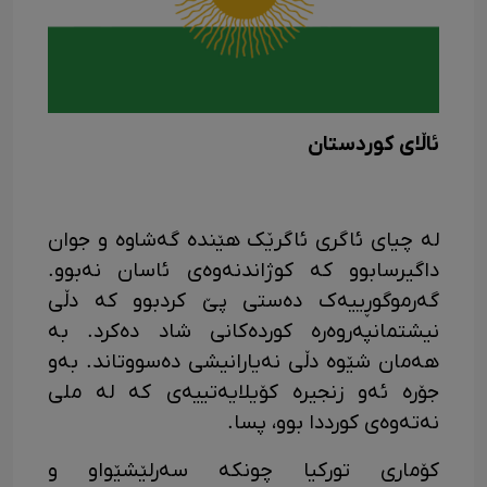
ئاڵای کوردستان
لە چیای ئاگری ئاگرێک هێندە گەشاوە و جوان
داگیرسابوو کە کوژاندنەوەی ئاسان نەبوو.
گەرموگوڕییەک دەستی پێ کردبوو کە دڵی
نیشتمانپەروەرە کوردەکانی شاد دەکرد. بە
هەمان شێوە دڵی نەیارانیشی دەسووتاند. بەو
جۆرە ئەو زنجیرە کۆیلایەتییەی کە لە ملی
نەتەوەی کورددا بوو، پسا.
کۆماری تورکیا چونکە سەرلێشێواو و