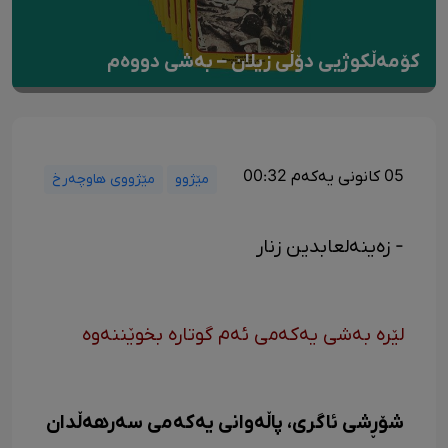
کۆمەڵکوژیی دۆڵی زیلان – بەشی دووەم
05 کانونی یەکەم 00:32
مێژوو
مێژووی هاوچەرخ
- زەینەلعابدین زنار
لێرە بەشی یەکەمی ئەم گوتارە بخوێننەوە
شۆڕشی ئاگری، پاڵەوانی یەکەمی سەرهەڵدان