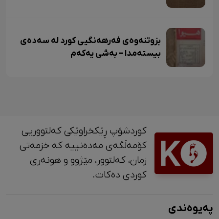
بزوتنەوەی فەرهەنگیی کورد لە سەدەی
بیستەمدا – بەشی یەکەم
کوردشۆپ ڕێکخراوێکی کەلتووریی
کۆمەڵگەی مەدەنییە کە خزمەتی
زمان، کەلتوور، مێژوو و ‎هونەری
کوردی دەکات.
پەیوەندی