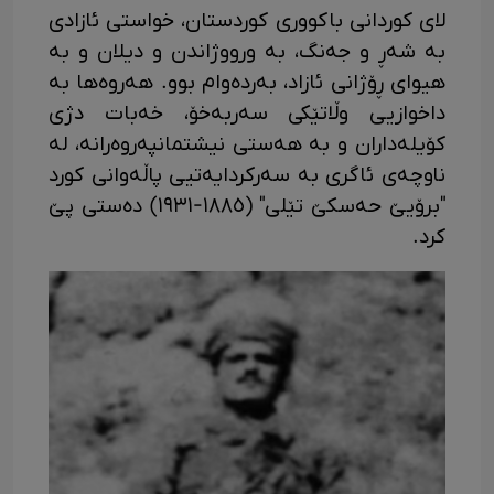
لای کوردانی باکووری کوردستان، خواستی ئازادی
بە شەڕ و جەنگ، بە ورووژاندن و دیلان و بە
هیوای ڕۆژانی ئازاد، بەردەوام بوو. هەروەها بە
داخوازیی وڵاتێکی سەربەخۆ، خەبات دژی
کۆیلەداران و بە هەستی نیشتمانپەروەرانە، لە
ناوچەی ئاگری بە سەرکردایەتیی پاڵەوانی کورد
"برۆیێ حەسکێ تێلی" (١٨٨٥-١٩٣١) دەستی پێ
کرد.