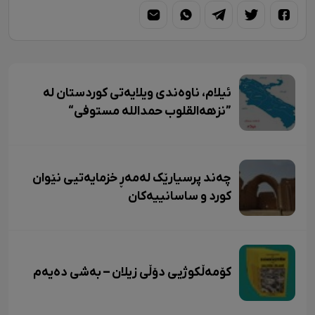
ئیلام، ناوەندی ویلایەتی کوردستان لە
”نزهەالقلوب حمداللە مستوفی“
چەند پرسیارێک لەمەڕ خزمایەتیی نێوان
کورد و ساسانییەکان
کۆمەڵکوژیی دۆڵی زیلان – بەشی دەیەم