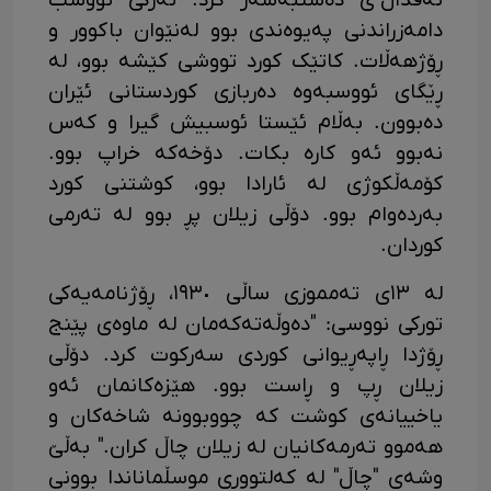
ئەڤداڵ"ی دەستبەسەر کرد. ئەرکی ئووسب
دامەزراندنی پەیوەندی بوو لەنێوان باکوور و
ڕۆژهەڵات. کاتێک کورد تووشی کێشە بوو، لە
ڕێگای ئووسبەوە دەربازی کوردستانی ئێران
دەبوون. بەڵام ئێستا ئوسبیش گیرا و کەس
نەبوو ئەو کارە بکات. دۆخەکە خراپ بوو.
کۆمەڵکوژی لە ئارادا بوو، کوشتنی کورد
بەردەوام بوو. دۆڵی زیلان پڕ بوو لە تەرمی
کوردان.
لە ١٣ی تەمموزی ساڵی ١٩٣٠، ڕۆژنامەیەکی
تورکی نووسی: "دەوڵەتەکەمان لە ماوەی پێنج
ڕۆژدا ڕاپەڕیوانی کوردی سەرکوت کرد. دۆڵی
زیلان ڕپ و ڕاست بوو. هێزەکانمان ئەو
یاخییانەی کوشت کە چووبوونە شاخەکان و
هەموو تەرمەکانیان لە زیلان چاڵ کران." بەڵێ
وشەی "چاڵ" لە کەلتووری موسڵماناندا بوونی