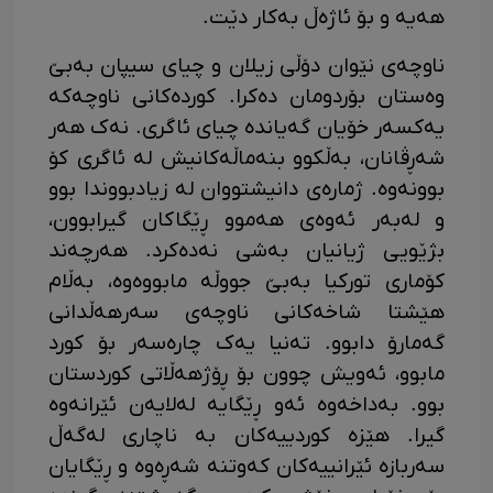
هەیە و بۆ ئاژەڵ بەکار دێت.
ناوچەی نێوان دۆڵی زیلان و چیای سیپان بەبێ
وەستان بۆردومان دەکرا. کوردەکانی ناوچەکە
یەکسەر خۆیان گەیاندە چیای ئاگری. نەک هەر
شەڕڤانان، بەڵکوو بنەماڵەکانیش لە ئاگری کۆ
بوونەوە. ژمارەی دانیشتووان لە زیادبووندا بوو
و لەبەر ئەوەی هەموو ڕێگاکان گیرابوون،
بژێویی ژیانیان بەشی نەدەکرد. هەرچەند
کۆماری تورکیا بەبێ جووڵە مابووەوە، بەڵام
هێشتا شاخەکانی ناوچەی سەرهەڵدانی
گەمارۆ دابوو. تەنیا یەک چارەسەر بۆ کورد
مابوو، ئەویش چوون بۆ ڕۆژهەڵاتی کوردستان
بوو. بەداخەوە ئەو ڕێگایە لەلایەن ئێرانەوە
گیرا. هێزە کوردییەکان بە ناچاری لەگەڵ
سەربازە ئێرانییەکان کەوتنە شەڕەوە و ڕێگایان