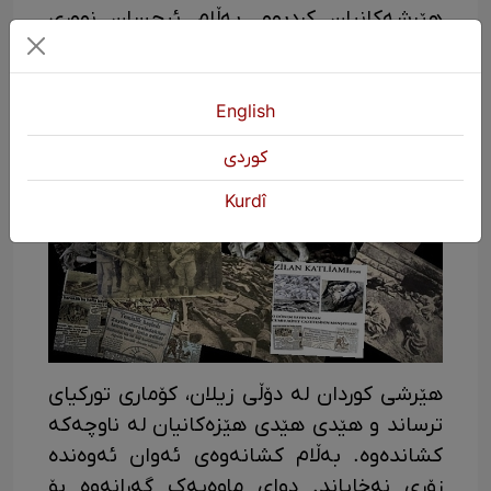
هێرشەکانیان کردبوو. بەڵام ئیحسان نووری
پاشا ئاگاداری ئەو هێرشانەی بەرەی زیلان
نەبوو و هیچ پەیوەندییەکی ڕێکوپێک لەنێوان
ئاگری و زیلاندا نەبوو.
English
كوردی
Kurdî
هێرشی کوردان لە دۆڵی زیلان، کۆماری تورکیای
ترساند و هێدی هێدی هێزەکانیان لە ناوچەکە
کشاندەوە. بەڵام کشانەوەی ئەوان ئەوەندە
زۆری نەخایاند. دوای ماوەیەک گەڕانەوە بۆ