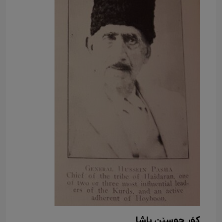
کۆر حوسێن پاشا