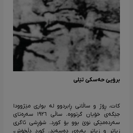
برۆیێ حەسکێ تێلی
کات، ڕۆژ و ساڵانی ڕابردوو لە بواری مێژوودا
جێگەی خۆیان گرتووە. ساڵی ١٩٢٦ سەرەتای
سەردەمێکی نوێ بوو بۆ کورد. شۆڕشی ئاگری
زیاتر و زیاتر پەرەی دەسەند. کورد دڵخۆش،