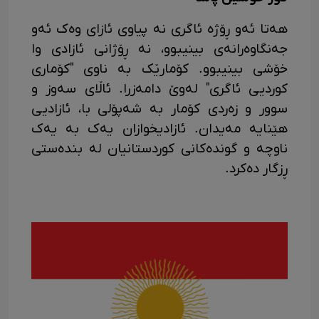
هەتا ئەو ڕۆژە ئاگری نە پیاوی ئازای وەک ئەو
جەنگاوەرانەی بینیبوو، نە ڕۆژانی ئازادی وا
خۆشی بینیبوو. کۆمارێک بە ناوی "کۆماری
کوردیی ئاگری" لەوێ دامەزرا. ئاڵای سەوز و
سوور و زەردی کۆمار بە شەپۆلی با، ئازادیی
هێنایە مەیدان. ئازادیخوازان یەک بە یەک
ناوچە و گوندەکانی کوردستانیان لە بندەستی
ڕزگار دەکرد.