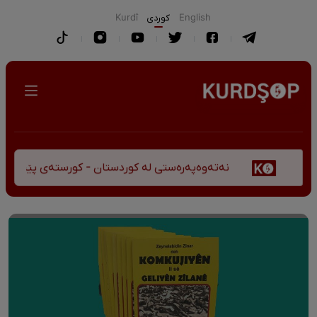
English
كوردی
Kurdî
نەتەوەپەرەستی لە کوردستان - کورستەی پێشڤەچوونی مێژ