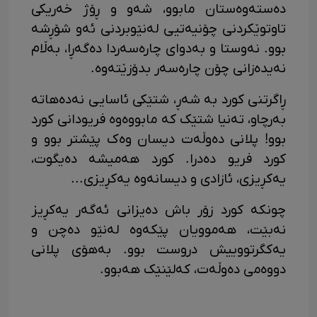
دەستەوەستان مابوو، شەو و ڕۆژ خەریکی
تاوتوێکردنی چۆنیەتیی لەنێوبردنی ئەو شۆڕشە
بوو. نەوستا و بەدوای چارەسەردا دەگەڕا، بەڵام
نەیدەزانی چۆن چارەسەر بدۆزێتەوە.
ڕاگرتنی کورد بە شەڕ، شتێکی ئاسایی نەدەهاتە
بەرچاو، تەنیا شتێک کە مابووەوە فریودانی کورد
بوو! پلانی دەوڵەت دیسان وەک پێشتر بوو و
کورد فریو دەدرا. کورد هەمیشە دەیگوت،
یەکڕیزی، ئازادی و دیسانەوە یەکڕیزی...
چونکە کورد زۆر باش دەیزانی ئەگەر یەکڕیز
نەبێت، هەموویان پێکەوە لەنێو دەچن و
یەکگرتووییش دروست بوو. بەهۆی پلانی
دووەمی دەوڵەت، کەلێنێک هەبوو.