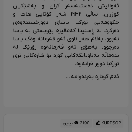
ئەوانیش دەستبەسەر کران و بەشێکیان
کوژران. ساڵی ١٩٣٢ شەڕ کۆتایی هات و
حکوومەتی تورکیا یاسای دوورخستنەوەی
دەرکرد. لە ڕاستیدا کەمالیزم پێویستی بە یاسا
نەبوو، بەڵام هەر ناوی ئەو فەرمانە وەک یاسا
دەرچوو. بەهۆی ئەو فەرمانەوە زۆرێک لە
بنەماڵە بەناوبانگەکانی کورد بۆ شارەکانی تری
تورکیا دوور خرانەوە.
ئەم گوتارە بەردەوامە...
KURDŞOP
2190 بینین