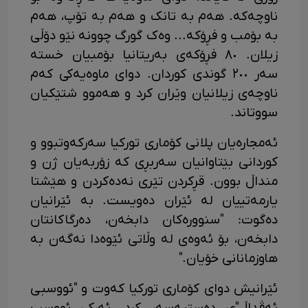
ناوچەکە. هەم بە تانک و هەم بە تۆپ، هەم
بە بۆمب و فڕۆکە... وەک گورگ چوونە نێو دۆڵی
زیلان. ٨٠ فڕۆکەی بەریتانیا بۆمبیان خستە
سەر ٢٠٠ گوندی کوردان. دوای ماوەیەکی کەم
ناوچەی زیلانیان وێران کرد و هەموو شتێکیان
سووتاند.
ئەمجارەیان پلانی کۆماری تورکیا سەرکەوتبوو و
کوردانی بێتاوانیان سەربڕی کە زۆربەیان ژن و
منداڵ بوون. قڕکردن تێری نەدەکردن و هێشتا
یارمەتییان لە ئێران دەویست. بە ئێرانیان
دەگوت: "سنوورەکان دابخەن، دەرگاکانتان
دابخەن، بۆ ئەوەی لە وڵاتی ئێوەدا نەگەن بە
هاوزمانانی خۆیان."
ئێرانیش دوای کۆماری تورکیا کەوت و "ئووسبی