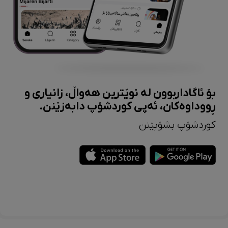
بۆ ئاگاداربوون لە نوێترین هەواڵ، زانیاری و
ڕووداوەکان، ئەپی کوردشۆپ دابەزێنن.
کوردشۆپ بشۆپێنن