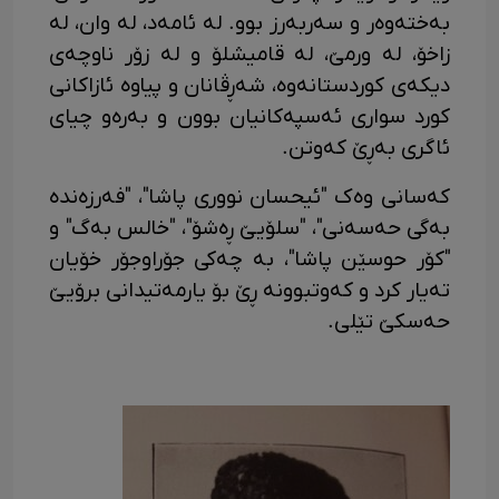
بەختەوەر و سەربەرز بوو. لە ئامەد، لە وان، لە
زاخۆ، لە ورمێ، لە قامیشلۆ و لە زۆر ناوچەی
دیکەی کوردستانەوە، شەڕڤانان و پیاوە ئازاکانی
کورد سواری ئەسپەکانیان بوون و بەرەو چیای
ئاگری بەڕێ کەوتن.
کەسانی وەک "ئیحسان نووری پاشا"، "فەرزەندە
بەگی حەسەنی"، "سلۆیێ ڕەشۆ"، "خالس بەگ" و
"کۆر حوسێن پاشا"، بە چەکی جۆراوجۆر خۆیان
تەیار کرد و کەوتبوونە ڕێ بۆ یارمەتیدانی برۆیێ
حەسکێ تێلی.