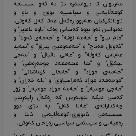
مەریوان تا دیواندەرە دژ بە ئەو سیستمە
کۆمەڵایەتی و سیاسییە بوون و ناو و
ناوبانگێکیان هەبوو ڕەگەڵ عەتا کەل کەوتن.
دەتوانین لەو نێوە کەسانی وەک "باوە تاهیر" و
"مام پیاو" و "حەمە لۆقە" و "حەمەی ئەوڵا" و
"ئەوول فەتاح" و "حەمەومین پیرۆز" و "سەید
عەباس کەوڵە" و "عەلی باڵباڵ" و "مەجی
بچکۆڵ" و "شا محەممەد چۆخەڕەشی" و
"حەمەی موراد" و "خانخان کرماشانی" و
"موحەمەد موراد ئەفراسیاوی" و "بلە خەزان" و
"مەجی عومبەر" و "حەمە موراد عومبەر" و زۆر
کەسی دیکە نێوبەرین کە ڕەگەڵ ڕاپەڕینی
چەکدارانەی “عەتا کەل” بە دژی دوو
سیستەمی ئابووری-کۆمەڵایەتی ئاغا و
ڕەعیەتی و سیستمی سیاسیی ڕەزاخان کەوتن.