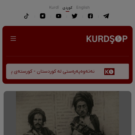
English
كوردی
Kurdî
نەتەوەپەرەستی لە کوردستان - کورستەی پێشڤەچوونی مێ