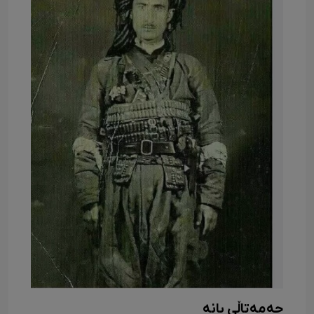
حەمەتاڵی بانە