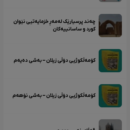
چەند پرسیارێک لەمەڕ خزمایەتیی نێوان
کورد و ساسانییەکان
کۆمەڵکوژیی دۆڵی زیلان – بەشی دەیەم
کۆمەڵکوژیی دۆڵی زیلان – بەشی نۆهەم