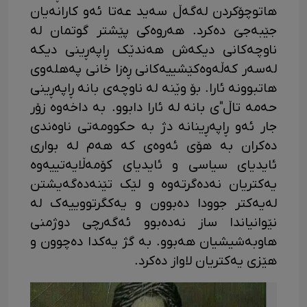
هاتوچۆکردن لەگەڵ سەید عەتا ئەو کارانەیان
جێبەجێ دەکرد. هەروەکی پێشتر گوتمان لە
ناوچەکانی دیکەش هەندێک ڕاپەڕینی دیکە
لەسەر کەڵەوەکێشییەکانی ڕەزا خانی پەهلەوی
هاتبوونە ئارا. بۆ وێنە لە ناوچەی بانە ڕاپەڕینی
حەمە تاڵ"ی بانە لە ئارا دابوو. بە داخەوە زۆر
جار ئەو ڕاپەڕینانە دژ بە حکوومەتی ناوەندی
دەکران بە هۆی ئەوەی کە هەم لە بواری
ئایدیای سیاسی و ئایدیای کۆمەڵایەتییەوە
یەکتریان نەدەگرتەوە و لێک تێنەدەگەیشتن
لەیەکتر جوودا دەبوون و یەکگرتووییەک لە
نێوانیاندا ساز نەدەبوو ئەگەرچی دوژمنی
هاوبەشیشیان هەبوو. بە گژ یەکدا دەچوون و
هێزی یەکتریان لاواز دەکرد.