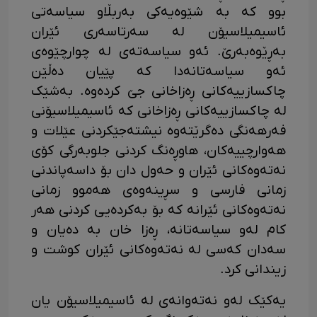
بوو کە بە شێوەیەکی بەربڵاو سیاسەتی
ئاسیمیلاسیۆن لە سەرتاسەری ئێران
بەڕێوەبەرێ. ئەو سیاسەتەی لە چوارچێوەی
ئەو سیاسەتانەدا کە پێیان دەڵێن
چاکسازییەکانی ڕەزاخانی جێ کردەوە. بەشێک
لە چاکسازییەکانی ڕەزاخانی کە ئاسیمیلاسیۆنی
فەرهەنگی دەگرێتەوە نیشتەجێکردنی عێلات و
هەوارچییەکان، هاوڕەنگ کردنی جلوبەرگی کۆی
نەتەوەکانی ئێران و حەول دان بۆ داسەپاندنی
زمانی فارسی و سڕینەوەی هەموو زمانی
نەتەوەکانی ئێرانە کە بۆ بەکردەیی کردنی هەر
کام لەو سیاسەتانە، ڕەزا خان بە دەیان و
سەدان کەسی لە نەتەوەکانی ئێران کوشت و
زیندانی کرد.
یەکێک لەو نەتەوانەی لە ئاسیمیلاسیۆن یان