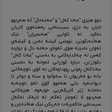
دوو هێزی “عەتا کەل” و "حەمەتاڵ" کە هەردوو
لایان بە دژی سیستەمی پەهلەوی کاریان
دەکرد، لە ئاوایی "هەنجیران" تێک
هەڵدەنگوێن. تووشی کێشە دەبن و کێشەی
ئەوان دەبێتە هۆی ئەوەی حەمە تاڵ و دوازدە
کەس لە چەکدارەکانی بە دەستی “عەتا کەل”
بکوژرێن. دیارە کوژرانی ئەوانە بە دەستی
عەتاکەل ڕەوتی ڕووداوەکان لە کۆی ناوچەکانی
بانە بۆ مەریوان تا سەوڵاوا و سنە و دواتر تا
دیواندەرە، یانی هەموو کۆی ئەو ناوچەیە
دەخاتە ژێر کاریگەریی خۆیەوە. هێزەکانی
هەردوو لا ئەوجار ئەگەر لە لایەک لەگەڵ
سیستمی حاکمییەت خەریکن تێک هەڵدەچن و
بەشەڕ دێن، لە لایەکشەوە بەشێک لە توانای