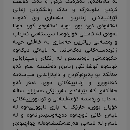
لە بەرنامەی یەکڕەنگ کردن و یەک دەست
کردنی جلوبەرگ و یەک ڕەنگکردنی زمانی
ئێرانییەکان زیاترین خەساری وێ کەوت
نەتەوەی کورد بوو. بۆیە نەتەوەی کورد جودا
لەوەی لە ئاستی خوارەوەدا سیستەمی ئەرباب
و ڕەعیەتی زیاترین خەساری بە خەڵکی چینە
ژێردەستەکانی دەگەیاند، لە لایەکی دیکەوە
حکوومەتی ناوەندییش لە ڕێگای ڕاسپێڕاوانی
خۆیەوە گوشارێکی زیاتری دەخستە سەر ئەو
خەڵکە بۆ پەیڕەوکردن و دابەزاندنی سیاسەتە
کەلتووری و زمانییەکانی خۆی. هەر ئەو
خەڵکەی کە پێبەندی نەریتێکی هەزاران ساڵە
لە داب و ڕەسمە کۆمەڵایەتی و کولتوورییەکانی
خۆیان بوون، جارێک لە باری ئابوورییەوە لە
لایەن خانی ناوچەوە دەچەوسێندرانەوە و لە
لایەن لە لایەنی فەرهەنگیشەوەلە چواچیوەی