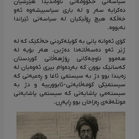
سیاسەتی حکوومەتی ناوەندیدا هێرشیان
دەکرایە سەر و لە باری سیاسییشەوە ئەو
خەڵکە هیچ ڕۆڵێکیان لە سیاسەتی ئێراندا
نەبووە.
کۆی ئەوانە یانی بە کۆیلەکردنی خەڵکێک کە لە
ژێر ئەو دەسەڵاتەدا دەژین. هەر بۆیە لە
هەموو ناوچەکانی ڕۆژهەڵاتی کوردستان
کەسانێک بوون کە بەردەوام بیری ئەوەیان لە
زەیندا بوو دژ بە سیستمی ئاغا و ڕەعیەتی کە
سیستمێکی کۆمەڵایەتی-ئابوورییە و دژ بە
سیستەمی پاشایەتی کە سیستمی پاشایەتی
موتڵەقەی ڕەزاخان بوو ڕاپەڕن.