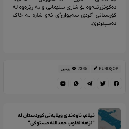
دەگوێزرێتەوە بۆ شاری سلێمانی و بە ڕێزەوە لە
گۆڕستانی "گردی سەیوان"ی ئەو شارە بە خاک
دەسپێردرێ.
KURDŞOP
2365 بینین
ئیلام، ناوەندی ویلایەتی کوردستان لە
”نزهەالقلوب حمداللە مستوفی“