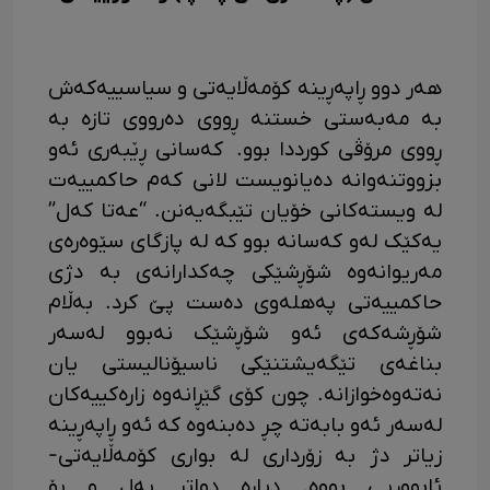
هەر دوو ڕاپەڕینە کۆمەڵایەتی و سیاسییەکەش
بە مەبەستی خستنە ڕووی دەرووی تازە بە
ڕووی مرۆڤی کورددا بوو. کەسانی ڕێبەری ئەو
بزووتنەوانە دەیانویست لانی کەم حاکمییەت
لە ویستەکانی خۆیان تێبگەیەنن. “عەتا کەل”
یەکێک لەو کەسانە بوو کە لە پازگای سێوەرەی
مەریوانەوە شۆڕشێکی چەکدارانەی بە دژی
حاکمییەتی پەهلەوی دەست پێ کرد. بەڵام
شۆڕشەکەی ئەو شۆڕشێک نەبوو لەسەر
بناغەی تێگەیشتنێکی ناسیۆنالیستی یان
نەتەوەخوازانە. چون کۆی گێڕانەوە زارەکییەکان
لەسەر ئەو بابەتە چڕ دەبنەوە کە ئەو ڕاپەڕینە
زیاتر دژ بە زۆرداری لە بواری کۆمەڵایەتی-
ئابووریی بووە. دیارە دواتر پەل و پۆ