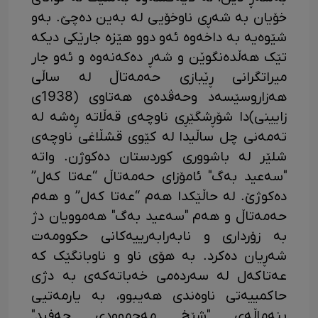
خۆیان بە شەڕی ناوخۆیی لە بەین دەچێ. بەو
شێوەیە بە داخەوە ئەو دوو هێزە جارێکی دیکە
تێک هەڵدەنگوێن و شەڕ دەکەنەوە و ئەو جار
میراتگرانی ڕێبازی حەمەتاڵ لە ساڵی
هەزاروسێسەد وحەڤدەی هەتاوی (1938ی
زایینی)دا شۆڕشگێڕی ناوچەی قەڵاتە ڕەشە لە
تەمەنی چل ساڵیدا لە کێوی قشڵاغی ناوچەی
شلێر لە باشووری کوردستان دەکوژن. واتە
"سەعید بەگ" ئامۆزای حەمەتاڵ “عەتا کەل”
دەکوژێ. لە حاڵێکدا هەم “عەتا کەل” و هەم
حەمەتاڵ و هەم "سەعید بەگ" هەموویان دژ
بە زۆرداری و نابەرابەرییەکانی حکوومەت
شەڕیان دەکرد. بە هۆی ناو و ناوبانگێک کە
عەتاکەل لە سەردەمی خەباتەکەی بە دژی
حاکمییەتی ناوەندی هەیبوو، بە یارمەتیی
بنەماڵەی "شێخ مەحموودی حەفید"