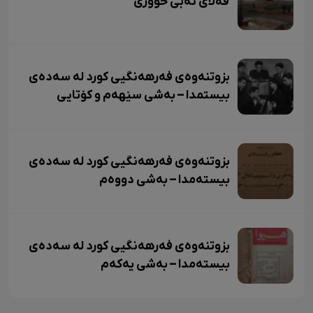
قەڵای نەبی حووری
بزوتنەوەی فەرهەنگیی کورد لە سەدەی
بیستمدا – بەشی سێهەم و کۆتایی
بزوتنەوەی فەرهەنگیی کورد لە سەدەی
بیستەمدا – بەشی دووەم
بزوتنەوەی فەرهەنگیی کورد لە سەدەی
بیستەمدا – بەشی یەکەم