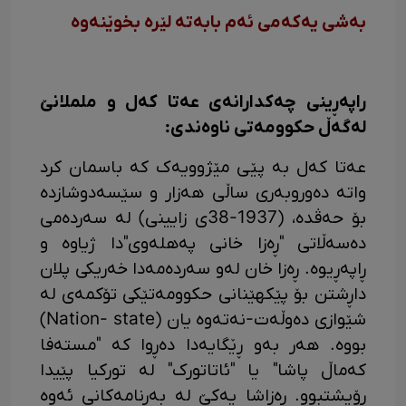
بەشی یەکەمی ئەم بابەتە لێرە بخوێنەوە
راپەڕینی چەکدارانەی عەتا کەل و ململانێ
لەگەڵ حکوومەتی ناوەندی:
عەتا کەل بە پێی مێژوویەک کە باسمان کرد
واتە دەوروبەری ساڵی هەزار و سێسەدوشازدە
بۆ حەڤدە، (1937-38ی زایینی) لە سەردەمی
دەسەڵاتی "ڕەزا خانی پەهلەوی"دا ژیاوە و
ڕاپەڕیوە. ڕەزا خان لەو سەردەمەدا خەریکی پلان
داڕشتن بۆ پێکهێنانی حکوومەتێکی تۆکمەی لە
شێوازی دەوڵەت-نەتەوە یان (Nation- state)
بووە. هەر بەو ڕێگایەدا دەڕوا کە "مستەفا
کەماڵ پاشا" یا "ئاتاتورک" لە تورکیا پێیدا
ڕۆیشتبوو. ڕەزاشا یەکێ لە بەرنامەکانی ئەوە