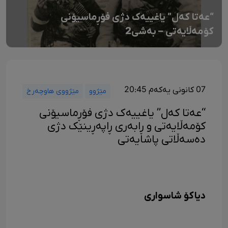
“عەتا کەل” یاغییەک دژی فۆڕماسیۆنی
کۆمەڵایەتی – بەشی2
07 کانونی یەکەم 20:45
مێژوو
مێژووی هاوچەرخ
“عەتا کەل” یاغییەک دژی فۆڕماسیۆنی
کۆمەڵایەتی و ڕابەری ڕاپەڕینێک دژی
دەسەڵاتی پاشایەتی
دیاکۆ شاسواری