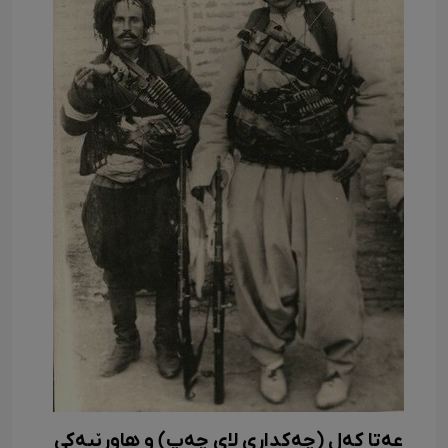
عەتا کەل (چەکداری لای چەپ) و هاورێیەکی