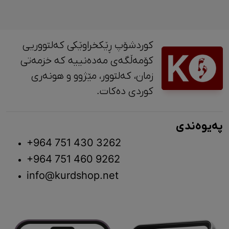
کوردشۆپ ڕێکخراوێکی کەلتووریی
کۆمەڵگەی مەدەنییە کە خزمەتی
زمان، کەلتوور، مێژوو و ‎هونەری
کوردی دەکات.
پەیوەندی
+964 751 430 3262
+964 751 460 9262
info@kurdshop.net