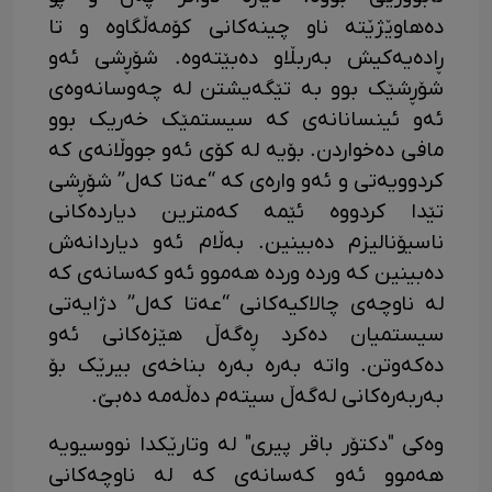
دەهاوێژێتە ناو چینەکانی کۆمەڵگاوە و تا
ڕادەیەکیش بەربڵاو دەبێتەوە. شۆڕشی ئەو
شۆڕشێک بوو بە تێگەیشتن لە چەوسانەوەی
ئەو ئینسانانەی کە سیستمێک خەریک بوو
مافی دەخواردن. بۆیە لە کۆی ئەو جووڵانەی کە
کردوویەتی و ئەو وارەی کە “عەتا کەل” شۆڕشی
تێدا کردووە ئێمە کەمترین دیاردەکانی
ناسیۆنالیزم دەبینین. بەڵام ئەو دیاردانەش
دەبینین کە وردە وردە هەموو ئەو کەسانەی کە
لە ناوچەی چالاکیەکانی “عەتا کەل” دژایەتی
سیستمیان دەکرد ڕەگەڵ هێزەکانی ئەو
دەکەوتن. واتە بەرە بەرە بناخەی بیرێک بۆ
بەربەرەکانی لەگەڵ سیتەم دەڵەمە دەبێ.
وەکی "دکتۆر باقر پیری" لە وتارێکدا نووسیویە
هەموو ئەو کەسانەی کە لە ناوچەکانی