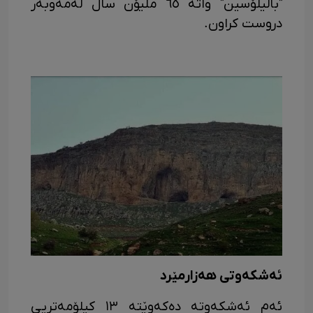
"بالیلۆسین" واتە ٦٥ ملیۆن ساڵ لەمەوبەر
دروست کراون.
ئەشکەوتی هەزارمێرد
ئەم ئەشکەوتە دەکەوێتە ١٣ کیلۆمەتریی