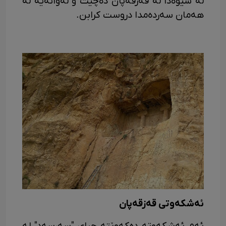
لە شێوەدا لە قەزقەپان دەچێت و لەوانەیە لە
هەمان سەردەمدا دروست کرابن.
ئەشکەوتی قەزقەپان