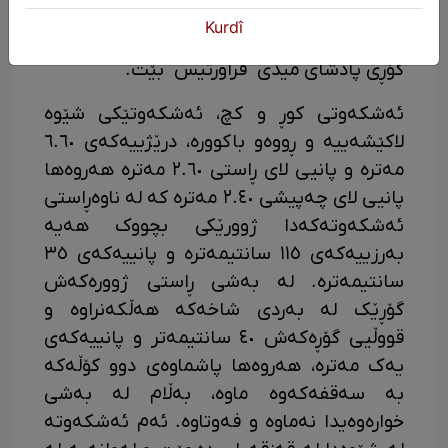
دەکەوێتە نزیک ئەشکەوتی قەزقەپان کە دوو
Kurdî
گۆڕی تێدا دۆزراوەتەوە و بڕوا وایە یەکێکیان
گۆڕی پادشای میدی "فراورتیس" بێت.
ئەشكەوتی كوڕ و كچ، ئەشکەوتێكی شێوە
لاکێشەییە و ڕووەو باکوورە، درێژییەکەی ٦.٦٠
مەترە و پانیی لای ڕاستی ٢.٦٠ مەترە هەروەها
پانیی لای چەپیشی ٢.٤٠ مەترە كە لە ناوەڕاستی
ئەشکەوتەکەدا ژوورێکی بچووک هەیە
بەرزییەکەی ١١٥ سانتیمەترە و پانییەکەی ٣٥
سانتیمەترە. لە بەشی ڕاستی ژوورەکەش
گۆڕێک لە بەردی شاخەکە هەڵکەنراوە و
قووڵیی گۆڕەکەش ٤٠ سانتیمەتر و پانییەكەی
یەک مەترە، هەروەها پاشماوەی دوو کۆڵەکە
بە سەقفەکەوە ماوە، بەڵام لە بەشی
خوارەوەیدا نەماوە و فەوتاوە. ئەم ئەشکەوتە