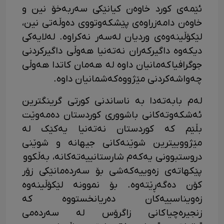
ئێمەی کورد خاوەن کیانێکی سەربەخۆ نین و
خاوەن دامەزراوەی پێشکەوتووی دەوڵەتی نین،
لێکۆڵینەوەی وردیان لەسەر نەکراوە. لەلایەکی
دیکەوە داگیرکەران نەتەنیا هەوڵی داگیرکردنی
جوگرافیاکەمانیان داوە لە هەمان کاتدا هەوڵی
چەواشەکردنی مێژووەکەشمانیان داوە.
لەم بابەتەدا بە ناساندنی کورتی گرینگترین
ئەشکەوتەکانی باشووری کوردستان دەمەوێت
بڵێم کە کوردستان نەتەنیا یەکێک لە
مێژووییترین شوێنەکانی جیهانە و شوێنی
دروستبوونی یەکەم شارستانییەتەکانە، بەڵکوو
پێکهاتەی زەوییەکەشی بۆ سەردەمانێکی زۆر
کۆن دەگەڕێتەوە. بۆ نموونە لێکۆڵینەوە
زەویناسییەکان دەریانخستووە کە
زنجیرەچیاکانی زاگرۆس لە سەردەمی