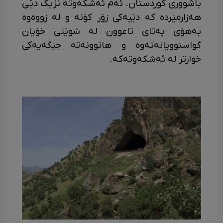
باشووری کوردستان. ئەم ئەشکەوتە نزیک دێی
هەزارمێردە کە دێیەکی زۆر کۆنە و لە زووەوە
بەهۆی پەتای تاعوون لە شوێنی خۆیان
گواستوویانەتەوە و هاتوونەتە جێگەیەکی
خوارتر لە ئەشکەوتەکە.