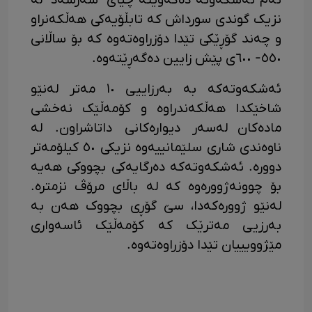
ئەم ئەشکەوتە دەکەوێتە چیای "سەرسەد" لە
نزیک گوندی سورداش کە تابڵۆیەکی هەڵکەنراو
و چەند گۆڕێکی تێدا دۆزراوەتەوە کە بۆ ساڵانی
٥٥٠- ٦٠٠ی پێش زایین دەگەڕێتەوە.
ئەشکەوتەکە بە بەرزاییی ١٠ مەتر لەنێو
شاخێکدا ھەڵکەندراوە و کۆمەڵێک نەخشی
مادەکان لەسەر دیوارەکانی داتاشراون. لە
ناوەندی شاری سلێمانییەوە نزیکی ٥٠ کیلۆمەتر
دوورە. ئەشکەوتەکە دەرگایەکی بچووکی ھەیە
بۆ چوونەژوورەوە کە لە باڵای مرۆڤ نزمترە.
لەنێو ژوورەکەدا، سێ گۆڕی بچووک ھەن بە
بەرزیی مەترێک کە کۆمەڵێک ئاسەواری
مێژوویییان تێدا دۆزراوەتەوە.