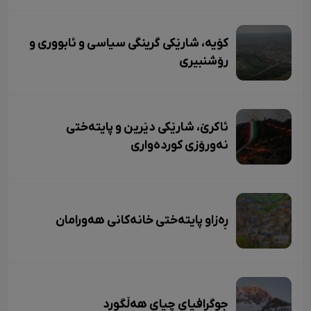
کۆیە، شارێکی گرینگی سیاسی و ئابووری و
رۆشنبیری
ئاکرێ، شارێکی دێرین و پایتەختی
نەورۆزی کوردەواری
ڕەزاو پایتەختی خانەکانی هەورامان
جوگرافیای چیای هەڵگورد