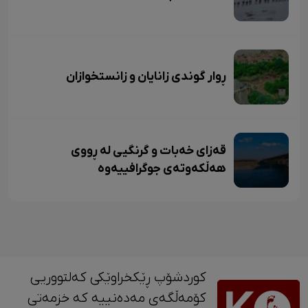
ڕوار گوندی زانایان و زانستخوازان
قەزای خەبات و گرنگیی لە ڕووی
هەڵکەوتەی جوگرافییەوە
کوردشۆپ ڕێکخراوێکی کەلتووریی
کۆمەڵگەی مەدەنییە کە خزمەتی