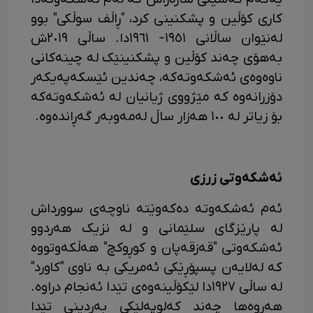
کاری کۆڵین و پشکنینی کرد، "ڕاڵف سوڵکی" بوو
لەنێوان ساڵانی ١٩٥١- ١٩٦١دا. ساڵی ٢٠١٩ش
بەهۆی چەند کۆڵین و پشکنینێک لە چینەکانی
ناوەوەی ئەشکەوتەکە، چەندین ئێسکەپەیکەر
دۆزرانەوە کە مێژووی ژیانیان لە ئەشکەوتەکە
بۆ زیاتر لە ١٠٠ هەزار ساڵ لەمەوبەر گەڕاندەوە.
ئەشکەوتی زرزی
ئەم ئەشکەوتە دەکەوێتە ناوچەی سوورداش
لە پارێزگای سلێمانی و لە نزیک هەردوو
ئەشکەوتی "قەزقەپان و کوڕوکچ" هەڵکەوتووە
کە لەلایەن پسپۆڕێکی ئەمریکی بە ناوی "کاورد"
لە ساڵی ١٩٢٧دا لێکۆڵینەوەی تێدا ئەنجام دراوە.
هەروەها چەند کەلوپەلێکی بەردینی تێدا