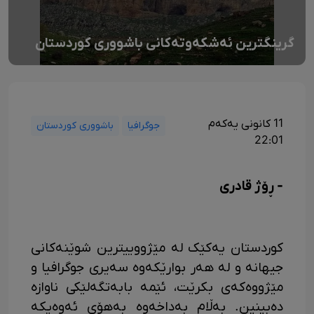
گرینگترین ئەشکەوتەکانی باشووری کوردستان
11 کانونی یەکەم
جوگرافیا
باشووری کوردستان
22:01
- ڕۆژ قادری
کوردستان یەکێک لە مێژووییترین شوێنەکانی
جیهانە و لە هەر بوارێکەوە سەیری جوگرافیا و
مێژووەکەی بکرێت، ئێمە بابەتگەلێکی ناوازە
دەبینین. بەڵام بەداخەوە بەهۆی ئەوەیکە