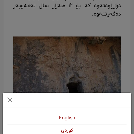
دۆزراوەتەوە کە بۆ ١٢ هەزار ساڵ لەمەوبەر
دەگەڕێتەوە.
ئەشکەوتی کوڕ و کچ
English
ئەم ئەشکەوتە ئەشکەوتێکی دەستکردە و
كوردی