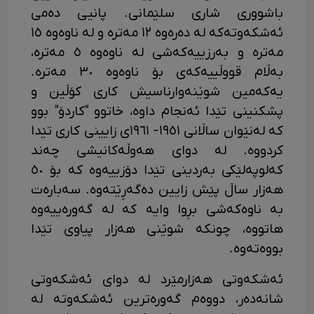
باشووری شاری سلێمانی. پانیی دەمی
ئەشکەوتەکە لە دەرەوە ١٢ مەترە و لە ناوەوە ١٥
مەترە و بەرزییەکەشی لە ناوەوە ٥ مەترە،
بەڵام قووڵییەکەی بۆ ناوەوە ٣٠ مەترە.
یەکەمین شوێنەوارناسیش کاری کۆڵین و
پشکنینی تێدا ئەنجام داوە، خاتوو "کاردۆ" بوو
کە لەنێوان ساڵانی ١٩٥١- ١٩٦١ی زایینی کاری تێدا
کردووە. لە دوای هەوڵەکانیشی چەند
کەلوپەلێکی بەردینی تێدا دۆزییەوە کە بۆ ٥٠
هەزار ساڵ پێش زایین دەگەڕێتەوە. سەبارەت
بە ناوەکەشی بڕوا وایە کە لە گەورەییەوە
هاتووە، چونکە شوێنی هەزار پیاوی تێدا
بووەتەوە.
ئەشکەوتی هەزارمێرد لە دوای ئەشکەوتی
شانەدەر، دووەم گەورەترین ئەشکەوتە لە