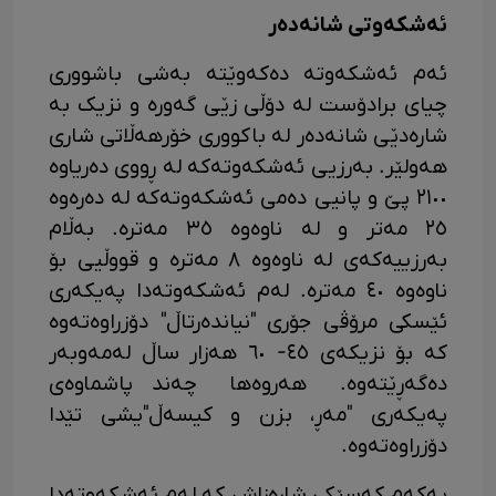
ئەشکەوتی شانەدەر
ئەم ئەشکەوتە دەکەوێتە بەشی باشووری
چیای برادۆست لە دۆڵی زێی گەورە و نزیک بە
شارەدێی شانەدەر لە باکووری خۆرهەڵاتی شاری
هەولێر. بەرزیی ئەشکەوتەکە لە ڕووی دەریاوە
٢١٠٠ پێ و پانیی دەمی ئەشکەوتەکە لە دەرەوە
٢٥ مەتر و لە ناوەوە ٣٥ مەترە. بەڵام
بەرزییەکەی لە ناوەوە ٨ مەترە و قووڵیی بۆ
ناوەوە ٤٠ مەترە. لەم ئەشکەوتەدا پەیکەری
ئێسکی مرۆڤی جۆری "نیاندەرتاڵ" دۆزراوەتەوە
کە بۆ نزیکەی ٤٥- ٦٠ هەزار ساڵ لەمەوبەر
دەگەڕێتەوە. هەروەها چەند پاشماوەی
پەیکەری "مەڕ، بزن و کیسەڵ"یشی تێدا
دۆزراوەتەوە.
یەکەم کەسێکی شارەزاش کە لەم ئەشکەوتەدا