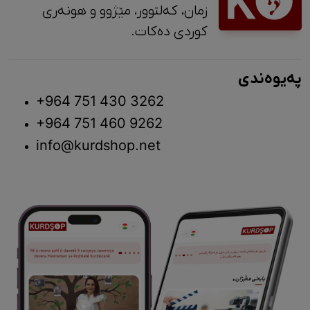
زمان، کەلتوور، مێژوو و ‎هونەری
کوردی دەکات.
پەیوەندی
+964 751 430 3262
+964 751 460 9262
info@kurdshop.net