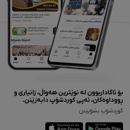
بۆ ئاگاداربوون لە نوێترین هەواڵ، زانیاری و
ڕووداوەکان، ئەپی کوردشۆپ دابەزێنن.
کوردشۆپ بشۆپێنن