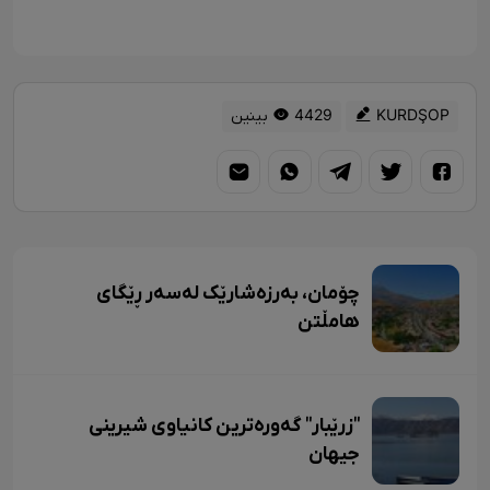
KURDŞOP
4429 بینین
چۆمان، بەرزەشارێک لەسەر ڕێگای
هامڵتن
"زرێبار" گەورەترین کانیاوی شیرینی
جیهان