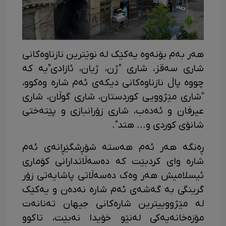
هەر بەم بۆنەوە یەكێک لە نوێترین نازناوەکانی
شاری سەقز، شاری "ژن، ژیان، ئازادی"یە کە
چووە پاڵ نازناوەکانی دیکەی ئەم شارە وەکوو،
"شاری مێژوویی کوردستان، شاری گوڵان، شاری
عیرفان و ئەدەب، شاری زۆرانبازی و پێتەختی
شانۆی کوردی و... هتد".
ڕەنگە هەر ئەم هەستە شۆڕشگێڕانەی ئەم
شارە وای کردبێت کە دەسەڵاتدارانی کۆماری
ئیسلامیش هەر وەک دەسەڵاتی پاشایەتی زۆر
گرینگی بە گەشەی ئەم شارە نەدەن و یەکێک
لە مێژووییترین شارەکانی جیهان تەنانەت
مۆزەخانەیەکی لەنێو خۆیدا نەبێت، تاکوو