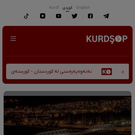
English
كوردی
Kurdî
نەتەوەپەرەستی لە کوردستان - کورستەی پێشڤەچوونی م