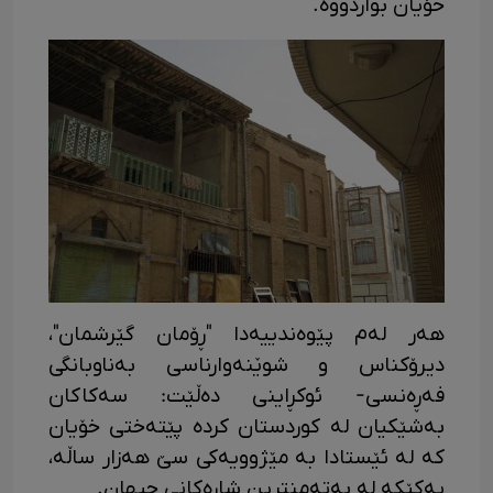
خۆیان بواردووە.
هەر لەم پێوەندییەدا "ڕۆمان گێرشمان"،
دیرۆکناس و شوێنەوارناسی بەناوبانگی
فەڕەنسی- ئوکڕاینی دەڵێت: سەکاکان
بەشێکیان لە کوردستان کردە پێتەختی خۆیان
کە لە ئێستادا بە مێژوویەکی سێ هەزار ساڵە،
یەکێکە لە بەتەمنترین شارەکانی جیهان.