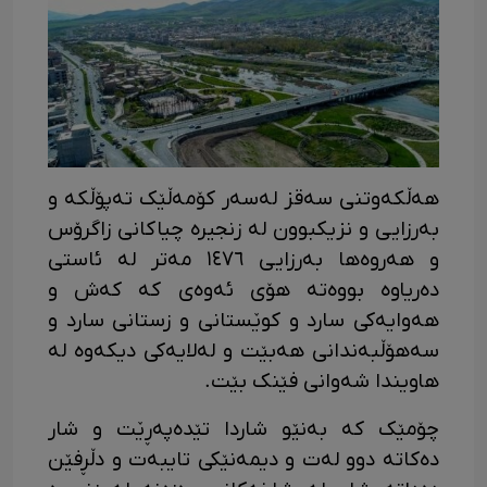
هەڵکەوتنی سەقز لەسەر کۆمەڵێک تەپۆڵکە و
بەرزایی و نزیکبوون لە زنجیرە چیاکانی زاگرۆس
و هەروەها بەرزایی ١٤٧٦ مەتر لە ئاستی
دەریاوە بووەتە هۆی ئەوەی کە کەش و
هەوایەکی سارد و کوێستانی و زستانی سارد و
سەهۆڵبەندانی هەبێت و لەلایەکی دیکەوە لە
هاویندا شەوانی فێنک بێت.
چۆمێک کە بەنێو شاردا تێدەپەڕێت و شار
دەکاتە دوو لەت و دیمەنێکی تایبەت و دڵڕفێن