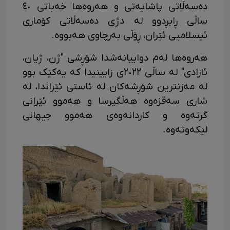
دەسەڵاتی پاشایەتی و هەروەها خەباتی ٤٠
ساڵی ڕابڕدوو لە دژی دەسەڵاتی کۆماری
ئیسلامیی ئێران، ڕۆڵی بەرچاوی هەبووە.
هەروەها لەم دواییانەشدا شۆڕشی "ژن، ژیان،
ئازادی" لە ساڵی ٢٠٢٢ی زایینیدا کە یەکێک بوو
لە مەزنترین شۆڕشەکان لە ئاستی ئێراندا، لە
شاری سەقزەوە هەڵگیرسا و هەموو ئێرانی
گرتەوە و کاردانەوەی هەموو جیهانی
لێکەوتەوە.