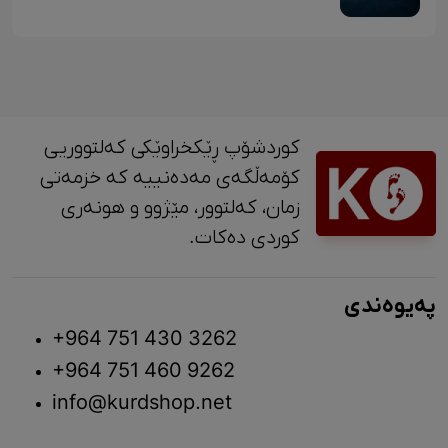
کوردشۆپ ڕێکخراوێکی کەلتووریی
کۆمەڵگەی مەدەنییە کە خزمەتی
زمان، کەلتوور، مێژوو و ‎هونەری
کوردی دەکات.
پەیوەندی
+964 751 430 3262
+964 751 460 9262
info@kurdshop.net