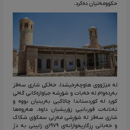
حکوومەتیان دەکرد.
لە مێژووی هاوچەرخیشدا، خەڵکی شاری سەقز
بەردەوام لە خەبات و شۆڕشە جیاوازەکانی گەلی
کورد لە کوردستاندا چالاکیی بەرینیان بووە و
تەنانەت قوربانیی زۆریشیان داوە. هەروەها
شاری سەقز لە شۆڕشی مەزنی سمکۆی شکاک
و خەباتی ڕزگاریخوازانەی ١٩٧٩ی زایینی بە دژ