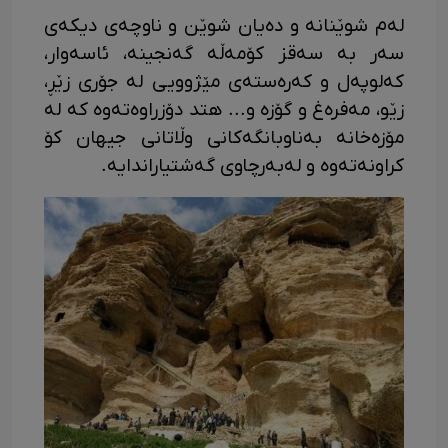
لەم شوێنانە و دەیان شوێن و ناوچەی دیکەی
سەر بە سەقز کۆمەڵە گەنجینە، ئاسەوار،
کەلوپەل و کەرەستەی مێژوویی لە جۆری زێڕ،
زێو، مەفرەغ و گۆزە و... هتد دۆزراوەتەوە کە لە
مۆزەخانە بەناوبانگەکانی وڵاتانی جیهان کۆ
کراونەتەوە و لەبەرچاوی گەشتیاراندایە.