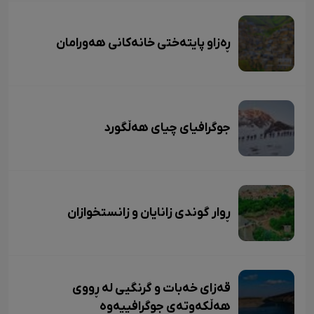
ڕەزاو پایتەختی خانەکانی هەورامان
جوگرافیای چیای هەڵگورد
ڕوار گوندی زانایان و زانستخوازان
قەزای خەبات و گرنگیی لە ڕووی
هەڵکەوتەی جوگرافییەوە