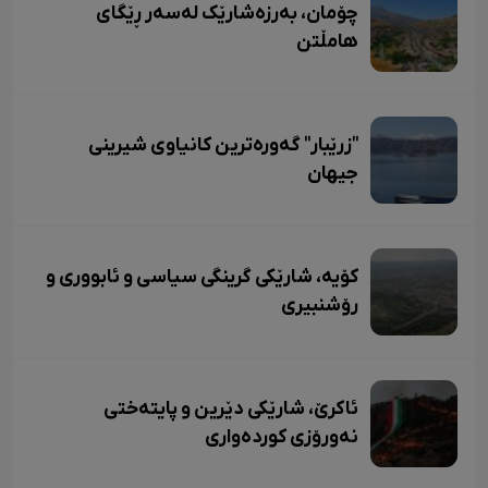
چۆمان، بەرزەشارێک لەسەر ڕێگای
هامڵتن
"زرێبار" گەورەترین کانیاوی شیرینی
جیهان
کۆیە، شارێکی گرینگی سیاسی و ئابووری و
رۆشنبیری
ئاکرێ، شارێکی دێرین و پایتەختی
نەورۆزی کوردەواری