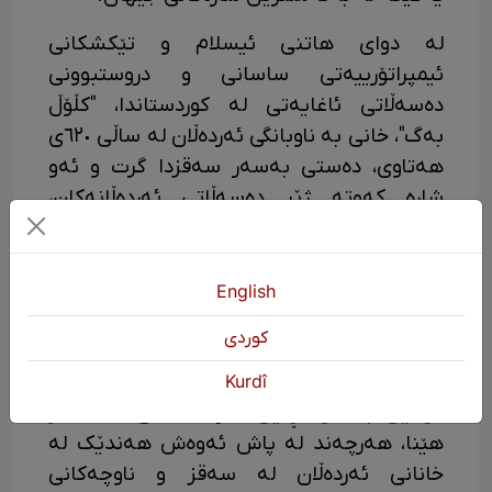
لە دوای هاتنی ئیسلام و تێکشکانی
ئیمپراتۆرییەتی ساسانی و دروستبوونی
دەسەڵاتی ئاغایەتی لە کوردستاندا، "کڵۆڵ
بەگ"، خانی بە ناوبانگی ئەردەڵان لە ساڵی ٦٢٠ی
هەتاوی، دەستی بەسەر سەقزدا گرت و ئەو
شارە کەوتە ژێر دەسەڵاتی ئەردەڵانەکان،
هەرچەند دواتر سەقز کەمتر لە ژێر حوکمڕانیی
ئەردەڵانەکان مایەوە. پاشان بەهۆی سنووری
بوونی ئەو ناوچە لەنێوان ئیپراتۆرییەتی
English
عوسمانی و ئێران، هەر جارەو لەلایەن یەکێک
كوردی
لەو دوو حکوومەتە، حاکمی بۆ دانراوە. لە
سەردەمی قاجاڕیشدا، ناسرەدین شای قاجاڕ
Kurdî
کۆتایی بە حوکمڕانیی ئەردەڵانەکان لە سەقز
هێنا، هەرچەند لە پاش ئەوەش هەندێک لە
خانانی ئەردەڵان لە سەقز و ناوچەکانی