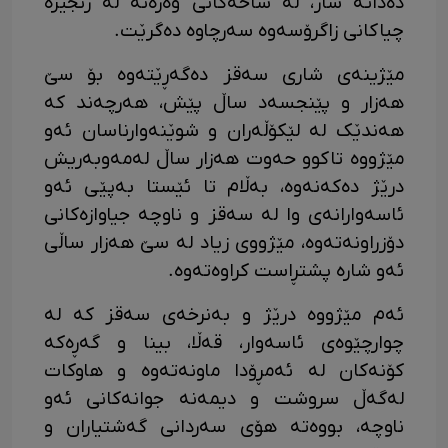
دەداتە شار، لە شاخەکانی وەزەنە لە زنجیرە
چیاکانی زاگرۆسەوە سەرچاوە دەگرێت.
مێژینەی شاری سەقز دەگەڕێتەوە بۆ سێ
هەزار و پێنجسەد ساڵ پێش، هەرچەند کە
هەندێک لە لێکۆڵەران و شوێنەوارناسان ئەو
مێژووە تاکوو حەوت هەزار ساڵ لەمەوبەریش
درێژ دەکەنەوە، بەڵام تا ئێستا بەپێی ئەو
ئاسەوارانەی وا لە سەقز و ناوچە جیاوازەکانی
دۆزراونەتەوە، مێژووی زیاد لە سێ هەزار ساڵی
ئەو شارە پشتڕاست کراوەتەوە.
ئەم مێژووە درێژ و بەنرخەی سەقز کە لە
چوارچێوەی ئاسەوار، قەڵا، بینا و گەڕەکە
کۆنەکان لە ئەمڕۆدا ماونەتەوە و هاوکات
لەگەڵ سروشت و دیمەنە جوانەکانی ئەو
ناوچە، بووەتە هۆی سەردانی گەشتیاران و