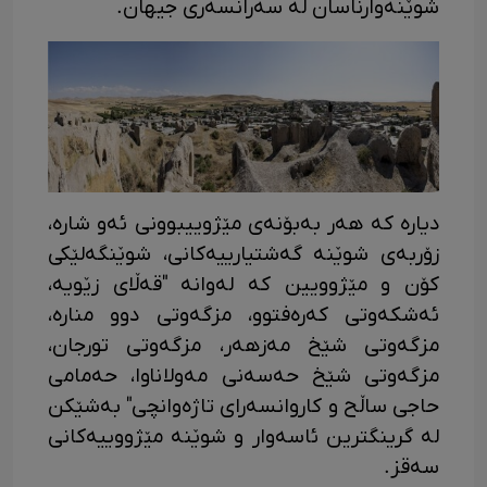
شوێنەوارناسان لە سەرانسەری جیهان.
دیارە کە هەر بەبۆنەی مێژوییبوونی ئەو شارە،
زۆربەی شوێنە گەشتیارییەکانی، شوێنگەلێکی
کۆن و مێژوویین کە لەوانە "قەڵای زێویە،
ئەشکەوتی کەرەفتوو، مزگەوتی دوو منارە،
مزگەوتی شێخ مەزهەر، مزگەوتی تورجان،
مزگەوتی شێخ حەسەنی مەولاناوا، حەمامی
حاجی ساڵح و کاروانسەرای تاژەوانچی" بەشێکن
لە گرینگترین ئاسەوار و شوێنە مێژووییەکانی
سەقز.