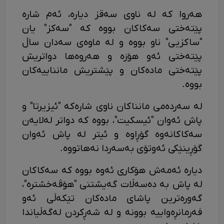
هەروا کە لە ناوی سەقز دیارە، ئەم شارە
پێتەختی سەکاکان بووە کە "سەکز" یان
"ساکزیی" ناو بووە و لە ماوەی سەدان ساڵ
پێتەختی ئەو هۆزە و هەروەها دواتریش
پێتەختی مادەکان و پێشتریش مانناییەکان
بووە.
لە سەردەمی مانناکان ناوی شارەکە "ئیزیرتا" و
پاش ئەوان "ئیسکیت"، بووە کە دواتر لەلایەن
سەکاکانەوە گۆڕاوە و ئیتر لە پاش ئەوان
گۆڕینێکی ئەوتۆی بەسەردا نەهاتووە.
دیارە ئەمەش هۆکاری ئەوە بووە کە سەکاکان
لە پاش بە دەسەڵات گەیشتنی "هۆڤەخشترە"،
گەورەترین پاشای مادەکان تێکەڵی ئەو
فەرمانڕەواییە بوونە و لە شەڕکردن لەگەڵیاندا