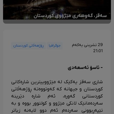
سەقز، گەوهەری مێژووی کوردستان
29 تشرینی یەکەم
جوگرافیا
ڕۆژهەڵاتی کوردستان
21:01
- ئاسۆ ئەسعەدی
شاری سەقز یەکێک لە مێژووییترین شارەکانی
کوردستان و جیهانە کە کەوتووەتە ڕۆژهەڵاتی
کوردستانی گەورە، ئەم شارە دێرینە
سەردەمانێک لانکی مێژوو و کولتوور بووە و بە
تێپەڕبوونی سەردەم ئەم دوو لایەنە زیاتر