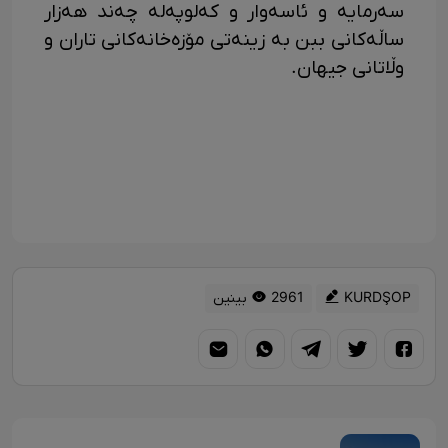
سەرمایە و ئاسەوار و کەلوپەلە چەند هەزار
ساڵەکانی ببن بە زینەتی مۆزەخانەکانی تاران و
وڵاتانی جیهان.
KURDŞOP
2961 بینین