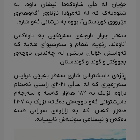
خۆیان لە دڵی شارەکەدا نیشان داوە. بە
شێوەیەک کە لە ئەمڕۆدا نازناوی "گەوهەری
مێژووی کوردستان"، بووە بە نیشانی ئەو شارە.
سەقز چوار ناوچەی سەرەکیی بە ناوەکانی
"ناوەند، زێویە، ئیمام و سەرشیو"ی هەیە کە
ئەوانیش خۆیان بریتین لە چەندین ناوچەی
بچووکتر و گوند و گوندستان.
ڕێژەی دانیشتوانی شاری سەقز بەپێی دوایین
سەرژمێری کە لە ساڵی ٢٠٢١ی زایینی ئەنجام
دراوە، نزیک بە ١٨٢ هەزار کەسە و سەرجەم
دانیشتوانی ئەو ناوچەش دەگاتە نزیک بە ٢٣٧
هەزار کەس، کە بە زاراوەی سۆرانی قسە
دەکەن و ئیسلامی سوننەش ئایینیانە.