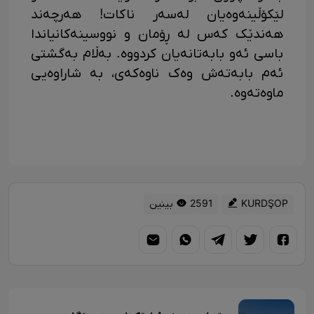
لێکۆڵینەوەیان لەسەر ناکات! هەرچەند
هەندێک کەس لە ڕۆمان و نووسینەکانیاندا
باسی ئەو بابەتانەیان کردووە. بەڵام بەگشتی
ئەم بابەتەش وەک ناوەکەی، بە شاراوەیی
ماوەتەوە.
KURDŞOP
2591 بینین