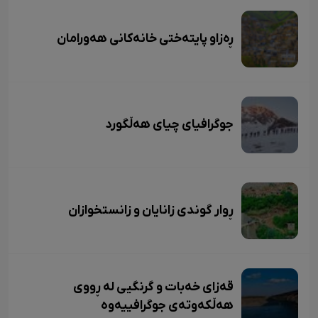
ڕەزاو پایتەختی خانەکانی هەورامان
جوگرافیای چیای هەڵگورد
ڕوار گوندی زانایان و زانستخوازان
قەزای خەبات و گرنگیی لە ڕووی
هەڵکەوتەی جوگرافییەوە