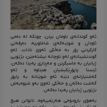
ئەو گوندانەی ناومان بردن، چونکە لە دەمی
ئاودان و شوێنەکەی شاخاوییە، دەرفەتی
کارکردنی زۆر بە خەڵکی ئەوێ نادات. ئەو
گوندنشینانەی لەو ناوچانە نیشتەجێن، بژێویی
ژیانیان بە ماسیگرتن و مەڕداری پەیدا دەکەن،
ئێستا پاپۆڕێکیشیان هێناوە و ئەو
گەشتیارانەی دێنە ئەو شوێنانە بە پاپۆڕ
گەشت دەکەن و خەڵکی ئەوێ بەو شێوەیەش
بژێویی ژیانیان پەیدا دەکەن.
بەهۆی بارودۆخی هەرێمییەوە، ناتوانن هیچ