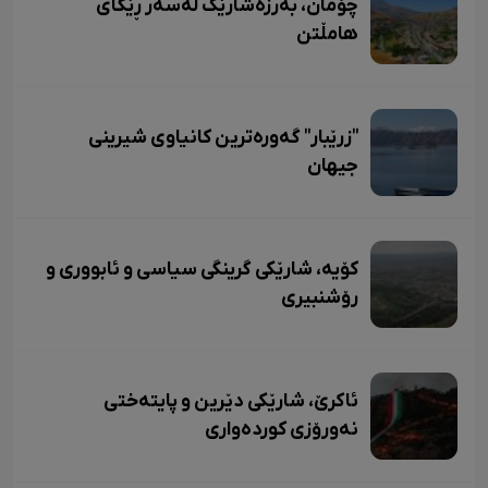
چۆمان، بەرزەشارێک لەسەر ڕێگای
هامڵتن
"زرێبار" گەورەترین کانیاوی شیرینی
جیهان
کۆیە، شارێکی گرینگی سیاسی و ئابووری و
رۆشنبیری
ئاکرێ، شارێکی دێرین و پایتەختی
نەورۆزی کوردەواری