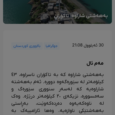
بەهەشتی شاراوە: تاکۆران
30 ئەیلوول 21:08
جوگرافیا
باکووری کوردستان
مەم ئال
بەهەشتی شاراوە کە بە تاکۆران ناسراوە، ٤٣
کیلۆمەتر لە سێورەگەوە دوورە. ئەم بەهەشتە
شاراوەیە کە لەسەر سنووری سێورەگ و
سەمسوورە، نزیکەی ٢٠ کیلۆمەتر درێژە. وەک
لە ناوەکەیەوە دەردەکەوێت، بەڕاستی
بەهەشتێکی ناوازەیە. وەها ئارامییەک بە