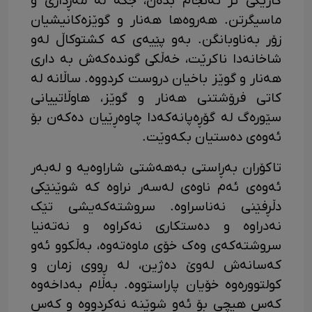
کارێکی تر ئەنجام بدەن، جگە لە مەڕداری و
ماسیگرتن. هەروەها هەنار و گوێزەکانیشیان
زۆر بەناوبانگن. بەو پێیەی کە کشتوکاڵ لەو
شاخانەدا ناکرێت، خەڵکی گوندەکەش بە داری
هەنار و گوێز باخیان دروست کردووە. ساڵانە لە
کاتی فرۆشتنی هەنار و گوێز، هاوڵاتییانی
سێورەگ لە گۆڕەپانەکەدا چاوەڕێیان دەکەن بۆ
ئەوەی دەستیان بکەوێت.
تاکۆران بەڕاستی بەهەشتی شاراوەیە و لەبەر
ئەوەی ئەم ناوەی لەسەر نراوە کە شوێنێکی
دڵڕفێنی نەناسراوە. سروشتەکەیشی تێک
نەدراوە و دەستکاری نەکراوە و نەتەنیا
سروشتەکەی وەک خۆی ماوەتەوە، بەڵکوو ئەو
کەسانەش لەوێ دەژین، لە ڕووی زمان و
کولتوورەوە خۆیان پاراستووە. بەڵام بەداخەوە
کەس هیچی بۆ ئەو شوێنە نەکردووە و کەس