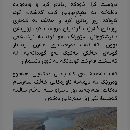
دروست کرا، ئاوەکە زیادی کرد و وردەوردە
دۆڵەکە بە تێپەڕبوونی کات گەشەی کرد،
ئاوەکە زۆر زیادی کرد و خەڵک لە کەناری
ڕووباری فەرێت گوندیان دروست کرد. زۆرینەی
دانیشتووانی سێورەگ لەو گوندانە نیشتەجێ
بوون. تەنانەت دەرهێنەری مەزن، یەڵماز
گونەی، خەڵکی یەکێک لەو گوندانەیە. لە
تەنیشت فەرێت گوندێکە بە ناوی دێسمان.
ئەم بەهەشتەی کە باسی دەکەین، هەموو
وەرزێک بە دیمەنە ناوازەکانی خەڵک سەرسام
دەکات. هەرچەند زۆر ناسراو نییە، بەڵام ساڵانە
گەشتیارێکی زۆر سەردانی دەکەن.