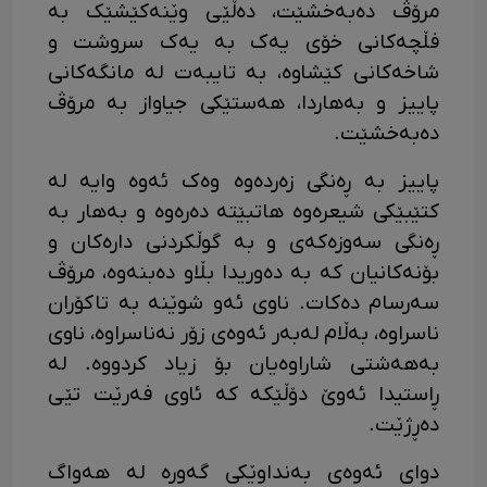
مرۆڤ دەبەخشێت، دەڵێی وێنەکێشێک بە
فڵچەکانی خۆی یەک بە یەک سروشت و
شاخەکانی کێشاوە، بە تایبەت لە مانگەکانی
پاییز و بەهاردا، هەستێکی جیاواز بە مرۆڤ
دەبەخشێت.
پاییز بە ڕەنگی زەردەوە وەک ئەوە وایە لە
کتێبێکی شیعرەوە هاتبێتە دەرەوە و بەهار بە
ڕەنگی سەوزەکەی و بە گوڵکردنی دارەکان و
بۆنەکانیان کە بە دەوریدا بڵاو دەبنەوە، مرۆڤ
سەرسام دەکات. ناوی ئەو شوێنە بە تاکۆران
ناسراوە، بەڵام لەبەر ئەوەی زۆر نەناسراوە، ناوی
بەهەشتی شاراوەیان بۆ زیاد کردووە. لە
ڕاستیدا ئەوێ دۆڵێکە کە ئاوی فەرێت تێی
دەڕژێت.
دوای ئەوەی بەنداوێکی گەورە لە هەواگ