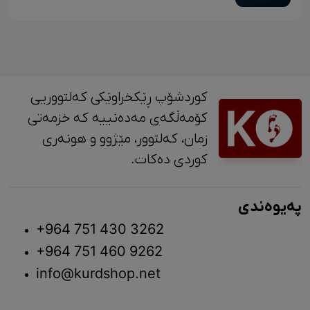
کوردشۆپ ڕێکخراوێکی کەلتووریی
کۆمەڵگەی مەدەنییە کە خزمەتی
زمان، کەلتوور، مێژوو و ‎هونەری
کوردی دەکات.
پەیوەندی
+964 751 430 3262
+964 751 460 9262
info@kurdshop.net