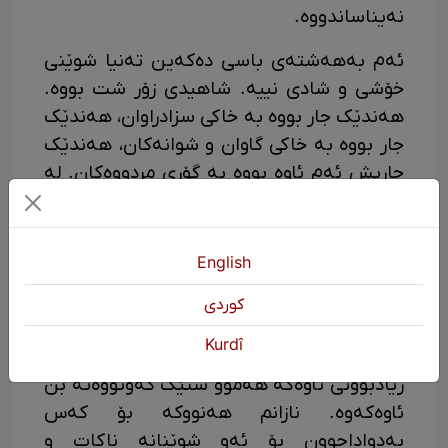
نەیناساندووە.
ئەم بەهەشتەی باسی دەکەین تەنیا شوێنی
خۆشی و شادی نییە. شاهیدی زۆر شت بووە.
هەندێک جار بووە بە خاکی سزادراوان، هەندێک
جار بووە بە خاکی گاوان و شوانەکان، هەندێک
جاریش ئەم ئاوە بووە بە گۆڕی مردووەکان. لە
کاتی کۆمەڵکوژیی ئەرمەنییەکاندا، زۆرێک لە
ئەرمەنییەکان، چ مردوو یان زیندوو، فڕێدرانە
نێو ڕووباری فەرێتەوە.
English
تەنانەت هەندێک کەس دەڵێن کە لە بنی
كوردی
ئاوی فەرێتدا، کڵێسا و پردێکی زۆر هەیە کە
Kurdî
ئەرمەنییەکان دروستیان کردووە و دوای
زیادبوونی ئاوەکە هەموو شتێک کەوتووەتە بن
ئاوەکەوە. نازانم هەنووکە بۆ کەس
بەدواداچوون بۆ ئەو شوێنانە ناکات و