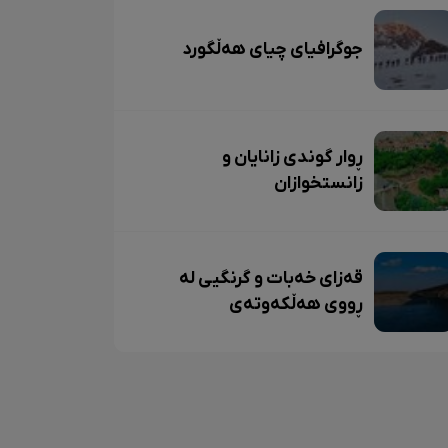
جوگرافیای چیای هەڵگورد
ڕوار گوندی زانایان و
زانستخوازان
قەزای خەبات و گرنگیی لە
ڕووی هەڵکەوتەی
جوگرافییەوە