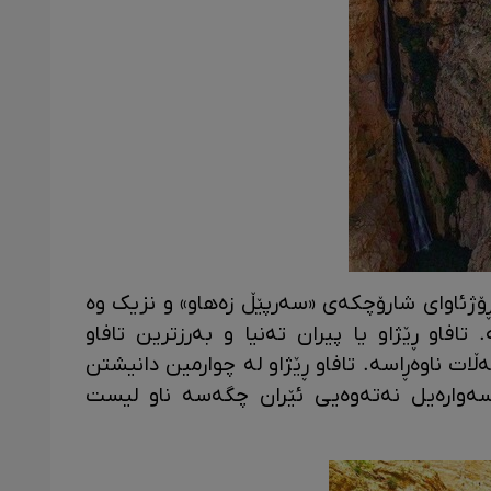
وومتری باکوور ڕۆژئاوای شارۆچکەی «سەرپێڵ زەهاو» و نزیک وە
تافاو ڕێژاو یا پیران تەنیا و بەرزترین تافاو
ەڵات ناوەڕاسە. تافاو ڕێژاو لە چوارمین دانیشتن
اسەوارەیل نەتەوەیی ئێران چگەسە ناو لیست