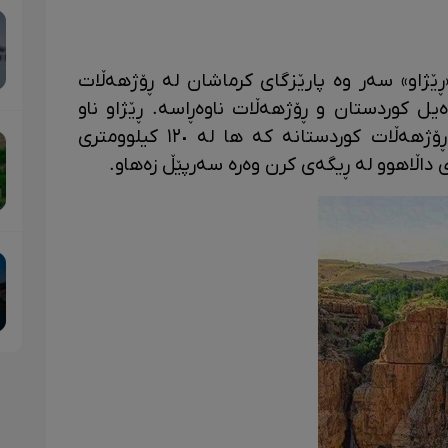
 «ڕێژاو» سەر وە پارێزگای کرماشان لە ڕۆژهەڵات
یل کوردستان و ڕۆژهەڵات ناوەڕاسە. ڕێژاو ناو
یەکێگ لە شارەیل پاریزگای کرماشان ڕۆژهەڵات کوردستانە کە ها لە ١٢٠ کیلوومتری
داڵاهوو لە ڕیگەی کرن وەرە سەرپێڵ زەهاو.