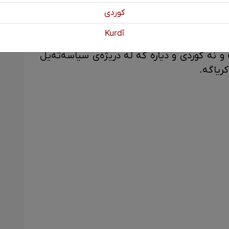
كوردی
لە زوان کوردییە و چ لە توومار کردن ئەی میرات
Kurdî
 لای خود تافاو ڕێژاو نریاگە وە وشەی فارسی
ە و نە کوردی و دیارە کە لە دریژەی سیاسەتەیل
کریاگە.