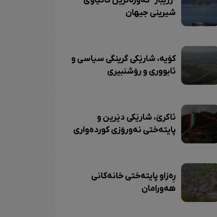
"زرێبار" گەورەترین کانیاوی
شیرینی جیهان
کۆیە، شارێکی گرینگی سیاسی و
ئابووری و رۆشنبیری
ئاکرێ، شارێکی دێرین و
پایتەختی نەورۆزی کوردەواری
ڕەزاو پایتەختی خانەکانی
هەورامان