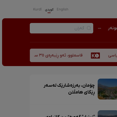
English
كوردی
Kurdî
نەر
قاسملوو، ئەو ڕێبەرەی ٣٥ ساڵ پاش شەهید بوونیشی ڕێبازەکەی هەر زیندووە
چۆمان، بەرزەشارێک لەسەر
ڕێگای هامڵتن