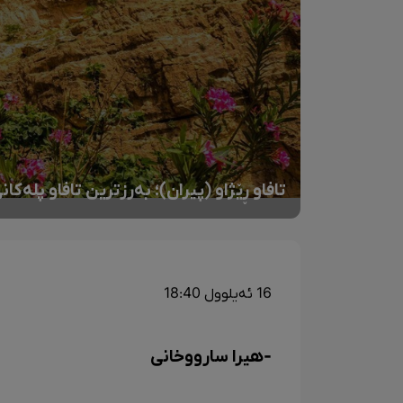
تافاو ڕێژاو (پیران)؛ بەرزترین تافاو پلە
16 ئەیلوول 18:40
-هیرا سارووخانی