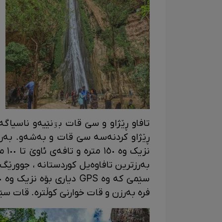
تافاو ڕێژاو و سێ قات بۊنێیەو ناسیاگە
ڕێژاو کردنەسە سێ قات و بەشەو. بەرزا
نزی
بەرزترین تافاوەیل کوردستانە ، جوورێگ ک
فرە بەرزن و قات خوارنێ کوڵترە. قات سێم 