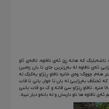
، تاشەیلێگ کە هانە ڕێ ئەی تافاوە، تافەی ئاو
یی ئەی تافاوە لە بەرزترین جای تا بان زەمین
ک وە ١٥٠ مترە و تافەی ئاوێ تا ١٠٠ متر هەم چووگ؛ وەی خاترە تافاو ڕێژاو یەکێگ لە
ە ئختڵاف بەرزاییێ لە بان تا خوار، یانێ تا قات
سێمێ کە وە GPS دیاری بۆە نزیک وە ١٨٠ مترە. تافاو ڕێژاو سێ قاتە و ک دو قات باننێ
ئەی تافاوە ها ناو دارسان و لە بانەو دیار نییە.