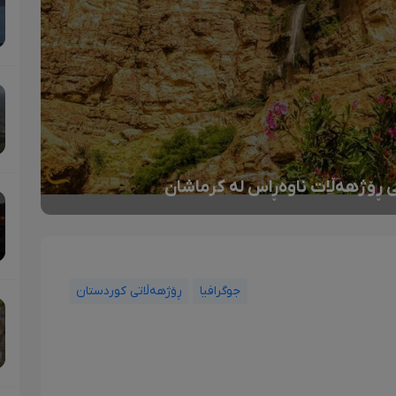
کانی ڕۆژهەڵات ناوەڕاس لە کرماشان
جوگرافیا
ڕۆژهەڵاتی کوردستان