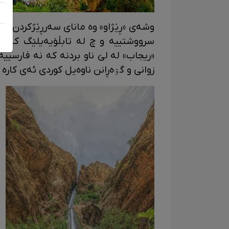
وشەی «ڕێژاو» وە مانای سەرڕێژکردن ئاو 
سرووشتییە و چ لە تابڵۆیەیلێگ کە لە
«ریجاب» لە لێ ناو بردنە کە نە فارسیی
زوانی و گۊەڕانن ناوەیل کوردی ئەی کارە 