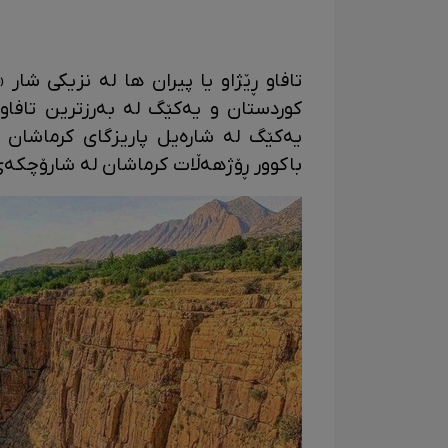
تافاو ڕێژاو یا پیران ها لە نزیکی شار
کوردستان و یەکێگ لە بەرزترین تافاوە
باکوور ڕۆژهەڵات کرماشان لە شارۆچکەی 