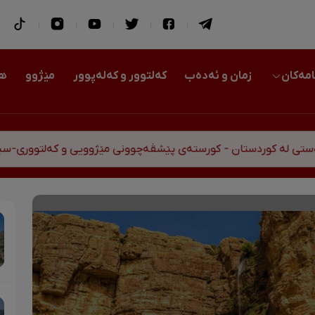
امەکان
زمان و ئەدەب
کەلتوور و کەلەپوور
مێژوو
هو
تان - کورستەی پێشڤەچوونی مێژوویی و کەلتووری-سیاسی