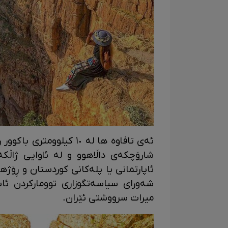
ئەی تافاوە ها لە ١٠ کیل
شارۆچکەی داڵاهوو و لە ئاوایی ژاڵکە. 
ئاپارتمانی یا پلەکانی کوردستان و ڕۆژه
شەورای سیاسەتگوزاری توومارکردن ئ
میرات سرووشتی ئێران.