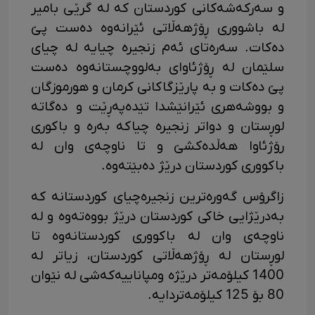
و سەرکەشەکانی کوردستان کە لە گرێی بامیر
لە باشووری ڕۆژهەڵاتی ئێرانەوە دەست پێ
دەکات. سەرەتای ئەم زنجیرە چیایە لە چیای
سلێمان لە ڕۆژئاوای بەلووچستانەوە دەست
پێ دەکات و بە پارێزگاکانی کرمان و هورموزگان
و بووشەهری ئێرانێشدا تێدەپەڕێت و دەگاتە
لوڕستان و دواتر زنجیرە چیاکە بەرە و باکوری
رۆژئاوا هەڵدەکشێ و تا ناوچەی وان لە
باکووری کوردستان درێژ دەبێتەوە.
زاگرۆس گەورەترین زنجیرەچیای کوردستانە کە
بەدرێژایی خاکی کوردستان درێژ بووەتەوە و لە
ناوچەی وان لە باکووری کوردستانەوە تا
لوڕستان لە ڕۆژهەڵاتی کوردستان، زیاتر لە
1400 کیلۆمەتر درێژە ومپاناییەکەشی لە نێوان
80 بۆ 125 کیلۆمەتردایە.