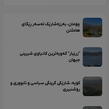
چۆمان، بەرزەشارێک لەسەر ڕێگای
هامڵتن
"زرێبار" گەورەترین کانیاوی شیرینی
جیهان
کۆیە، شارێکی گرینگی سیاسی و ئابووری و
رۆشنبیری