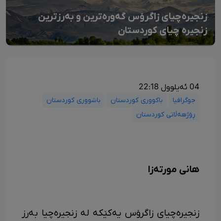
زنجیرەچیای زاگرۆس گەورەترین و بەرزترین
زنجیرە چیای کوردستان
04 ئەیلوول 22:18
جوگرافیا
باکووری کوردستان
باشووری کوردستان
ڕۆژهەڵاتی کوردستان
هانی مورتەزا
زنجیرەچیای زاگرۆس یەکێکە لە زنجیرەچیا بەرز