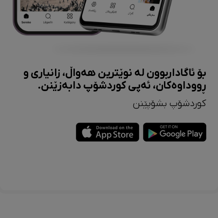
بۆ ئاگاداربوون لە نوێترین هەواڵ، زانیاری و
ڕووداوەکان، ئەپی کوردشۆپ دابەزێنن.
کوردشۆپ بشۆپێنن