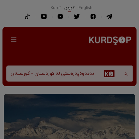
English
كوردی
Kurdî
نەتەوەپەرەستی لە کوردستان - کورستەی پێشڤەچوونی 