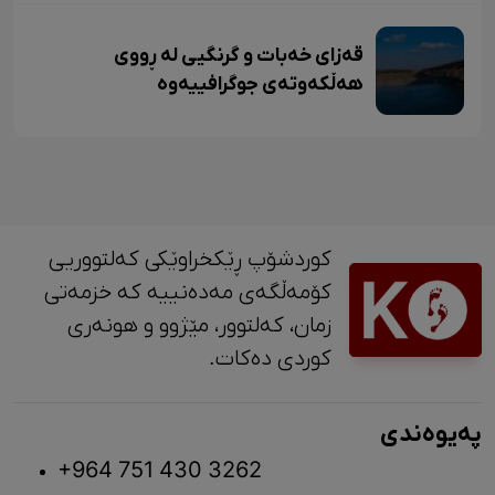
قەزای خەبات و گرنگیی لە ڕووی
هەڵکەوتەی جوگرافییەوە
کوردشۆپ ڕێکخراوێکی کەلتووریی
کۆمەڵگەی مەدەنییە کە خزمەتی
زمان، کەلتوور، مێژوو و ‎هونەری
کوردی دەکات.
پەیوەندی
+964 751 430 3262