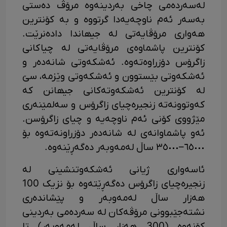
لەسەردەمی چاخی بەردینەوە مرۆڤ دەستی
بەسەر ئەم ناوچەیەدا گرتووە و بە کۆنترین
ھەواری مرۆڤایەتی لە جیھاندا دادەنرێت.
کۆنترین پاشماوەی مرۆڤایەتی لە چیاکانی
زاگرۆس دۆزراوەتەوە. ئەشکەوتی شانەدەر و
ئەشکەوتی بێستوون و ئەشکەوتی وێزمە، سێ
لە کۆنترین ئەشکەوتەکانی جیھانن کە
کەوتوونەتە زنجیرەچیای زاگرۆس و سەلمێنەری
مێژووی کۆنی ئەم ناوچەیە و چیای زاگرۆسن.
ئەو پاشماوانەی لە شانەدەر دۆزراونەتەوە بۆ
٦٥٠٠٠–٣٥٠٠٠ ساڵ لەمەوبەر دەگەڕێنەوە.
ئاسەواری ژیانی ئەشکەوتنشینی لە
زنجیرەچیای زاگرۆس دەگەڕێتەوە بۆ نزیک 100
هەزار ساڵ لەمەوبەر و پێشاندەری
نشتەجێبوونی مرۆڤەکان لە سەردەمی بەردینی
کۆنەوە (300 هەزار ساڵ لەمەوبەر) تا