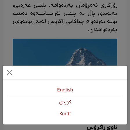
ڕۆژگاری ئەمڕۆمان بەردەوامە. پلێتی عەرەبی،
بەتوندی پاڵ بە پلێتی ئۆراسیایییەوە دەنێت
بۆیە بەردەوام چیاکانی زاگرۆس لەبەرزبونەوەی
بەردەوامدان.
English
كوردی
Kurdî
ناوی زاگرۆس