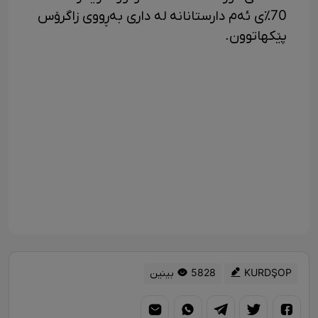
70٪ی ئەم دارستانانە لە داری بەڕووی زاگرۆس
پێکهاتوون.
KURDŞOP
5828 بینین