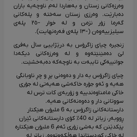
وەرزەکانی زستان و بەهاردا لەم ناوچەیە باران
دەبارێت. وەرزی زستان سەختە و پلەکانی
گەرما زۆر نزمن و لە خوار -٢٥ پلەی
سیلیزییەوەن (-١٣ پلەی فەرەنهایت).
زنجیرە چیای زاگرۆس بە درێژاییی ساڵ بەفری
لێ دەمێنێتەوە و لە وەرزەکانی دیکەدا
جوانییەکی تایبەت بە ناوچەکە دەبەخشێت.
چیای زاگرۆس بە دار و دەوەنی پڕ و چڕ ناوبانگی
هەیە و ئەو جۆرە خاکەشی هەیەتی لە جۆری
خاکی مامناوەندییە و زۆربەی کات ترس لە
سووتانی دار و دەوەنەکانی هەیە.
دارستانەکانی زاگرۆس بە 6 ملیۆن هێکتار
ڕووبەر، زیاتر لە 40٪ کۆی دارستانەکانی ئێران
پێکدێنن کە بەشی زۆری ئەم 6 ملیۆن هێکتارە
لە خاکی کوردستاندا هەڵکەوتووە. زیاتر لە