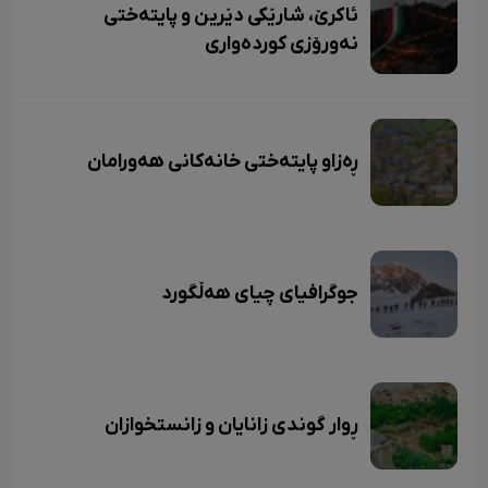
ئاکرێ، شارێکی دێرین و پایتەختی
نەورۆزی کوردەواری
ڕەزاو پایتەختی خانەکانی هەورامان
جوگرافیای چیای هەڵگورد
ڕوار گوندی زانایان و زانستخوازان