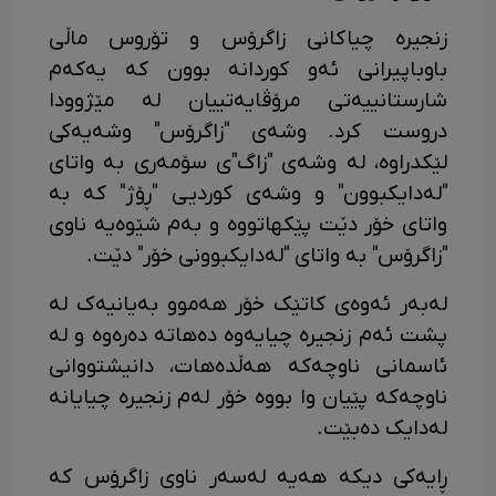
زنجیرە چیاکانی زاگرۆس و تۆروس ماڵی
باوباپیرانی ئەو کوردانە بوون کە یەکەم
شارستانییەتی مرۆڤایەتییان لە مێژوودا
دروست کرد. وشەی "زاگرۆس" وشەیەکی
لێکدراوە، لە وشەی "زاگ"ی سۆمەری بە واتای
"لەدایکبوون" و وشەی کوردیی "ڕۆژ" کە بە
واتای خۆر دێت پێکهاتووە و بەم شێوەیە ناوی
"زاگرۆس" بە واتای "لەدایکبوونی خۆر" دێت.
لەبەر ئەوەی کاتێک خۆر هەموو بەیانیەک لە
پشت ئەم زنجیرە چیایەوە دەهاتە دەرەوە و لە
ئاسمانی ناوچەکە هەڵدەهات، دانیشتووانی
ناوچەکە پێیان وا بووە خۆر لەم زنجیرە چیایانە
لەدایک دەبێت.
ڕایەکی دیکە هەیە لەسەر ناوی زاگرۆس کە