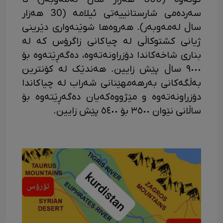
سەردەمی شارستانییەتی ئیلامە (30 هەزار
ساڵ لەمەوبەر). هەروەها شوێنەواری دێرینی
ژیانی کشتوکاڵی لە چیاکانی زاگرۆس کە لە
بناری شاخەکاندا دۆزراونەتەوە، دەگەڕێتەوە بۆ
٩٠٠٠ ساڵ پێش زایین. هەندێک لە کۆنترین
بەڵگەکانی بەرهەمهێنانی شەراب لە چیاکاندا
دۆزراونەتەوە و مێژووەکەیان دەگەڕێتەوە بۆ
ساڵانی نێوان ٣٥٠٠ بۆ ٥٤٠٠ پێش زایین.