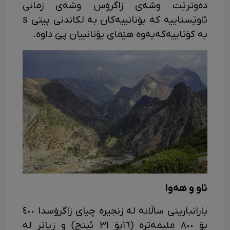
دەوترێت وشەی زاگرۆس وشەی زمانی
ئاوێستاییە کە یۆنانییەکان بە لکاندنی پیتی s
بە کۆتاییەکەیەوە هێمای یۆنانییان پێ داوە.
ئاو و هەوا
بارانبارینی ساڵانە لە زنجیرە چیای زاگرۆسدا ٤٠٠
بۆ ٨٠٠ ملیمەترە (١٦بۆ ٣١ ئینج) و زیاتر لە