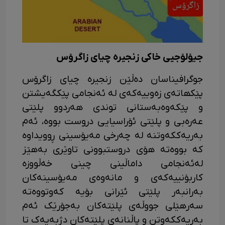
جیۆلۆجیی خاکی زنجیرە چیای زاگرۆس
جوگرافیناسان دەڵێن زنجیرە چیای زاگرۆس
پێکھاتەی زەوییەکەی لە ئەنجامی پێکگەیشتن
و پێکەوەبەستانی توندی ھەردوو پلێتی
عەرەبی و پلێتی ئۆراسیایی دروست بووە، ئەم
بەریەککەوتنە لە چەرخی مەیۆسینی ڕوویداوە
کە بووەتە ھۆی دروستبوونی تاوێری بەھێز
لەئەنجامی داماڵینی چینی خەڵووزە
کاربۆنییەکەی و مانەوەی مەیۆسینەکان
بەرانبەر پلێتی ئێرانی بۆیە کەوتووەتە
سەرھێلی جووڵەی پلێتەکان بەجۆرێک ئەم
بەریەککەوتن و پاڵنانەی پلێتەکان دژبەیەک تا