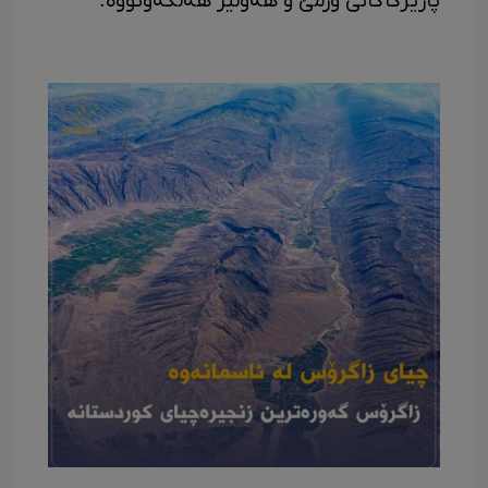
پارێزگاکانی ورمێ و هەولێر هەڵکەوتووە.