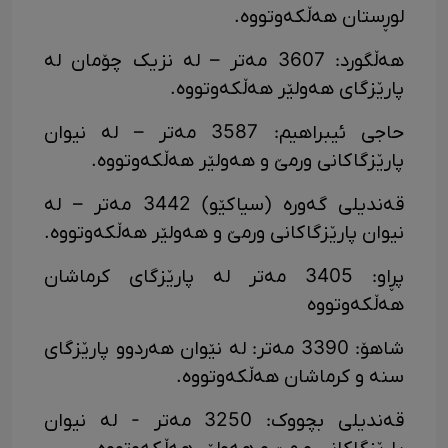
لوڕستان هەڵکەوتووە.
هەڵگورد: 3607 مەتر – لە نزیک چۆمان لە
پارێزگای هەولێر هەڵکەوتووە.
حاجی ئیبراهیم: 3587 مەتر – لە نیوان
پارێزگاکانی ورمێ و هەولێر هەڵکەوتووە.
قەندیلی گەورە (سیاکێو) 3442 مەتر – لە
نیوان پارێزگاکانی ورمێ و هەولێر هەڵکەوتووە.
پڕاو: 3405 مەتر لە پارێزگای کرماشان
هەڵکەوتووە
شاهۆ: 3390 مەتر: لە نێوان هەردوو پارێزگای
سنە و کرماشان هەڵکەوتووە.
قەندیلی بچووک: 3250 مەتر - لە نیوان