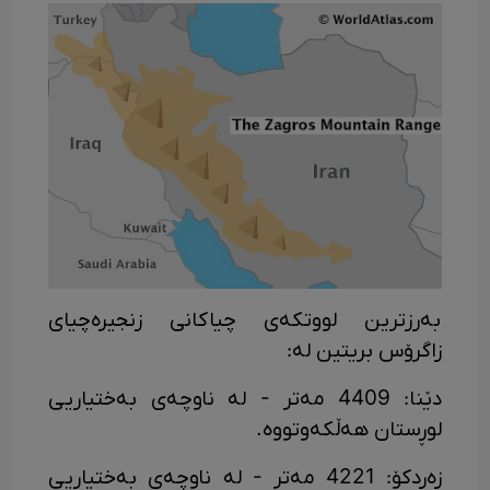
بەرزترین لووتکەی چیاکانی زنجیرەچیای
زاگرۆس بریتین لە:
دێنا: 4409 مەتر - لە ناوچەی بەختیاریی
لوڕستان هەڵکەوتووە.
زەردکۆ: 4221 مەتر - لە ناوچەی بەختیاریی