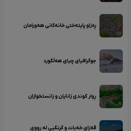
ڕەزاو پایتەختی خانەکانی هەورامان
جوگرافیای چیای هەڵگورد
ڕوار گوندی زانایان و زانستخوازان
قەزای خەبات و گرنگیی لە ڕووی