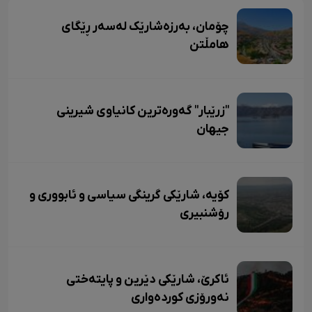
چۆمان، بەرزەشارێک لەسەر ڕێگای
هامڵتن
"زرێبار" گەورەترین کانیاوی شیرینی
جیهان
کۆیە، شارێکی گرینگی سیاسی و ئابووری و
رۆشنبیری
ئاکرێ، شارێکی دێرین و پایتەختی
نەورۆزی کوردەواری