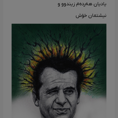
یادیان هەردەم زیندوو و
نیشتمان خۆش