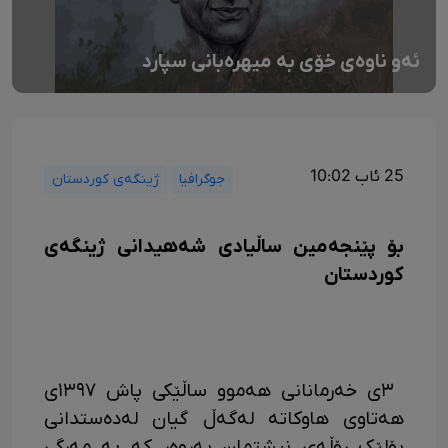
ئەو ناوەی خۆی بە میهرەبانی سپارد
25 ئاب 10:02
جوگرافیا
ژینگەی کوردستان
بۆ پێنجەمین ساڵیادی شەهیدانی ژینگەی
کوردستان
‍ ۳ی خەرمانانی هەموو ساڵێکی پاش ۱۳۹۷ی
هەتاوی هاوکاتە لەگەڵ گیان لەدەستدانی
پۆلێک رۆڵەی نیشتمان پەروەر کە بە مەرگی