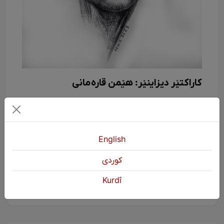
کاراکتێر دیزاینێر: هێمن قارەمانی
English
كوردی
KURDŞOP
1864 بینین
Kurdî