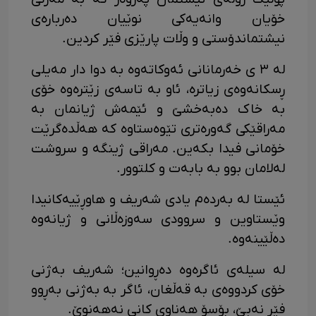
خۆیان وانەیەکی نوێیان دەربارەی
نیشتماندۆستی و وڵات پارێزی فێر کردین.
لە ۳ ی خەرمانانی ئەوکاتەوە بە دوا دار مەیلی
ڕسکانەوەی زیاترە، ئاو بە تاسەی زێترەوە خۆی
بە خاک دەبەخشێ و ئێمەش ژیانمان بە
مەراقێکی گەورەتری تێوەستاوە کە هەڵدەگرێت
خۆمانی فیدا بکەین. مەراقی ژینگە و سروشت
لەلامان بوو بە بابەت و کلتوور.
ئێستا لە بەردەم یادی شەریف و هاوڕێیەکانیدا
وێستاوین و سروودی سەوزەڵانی و ژیانەوە
دەڵێینەوە.
لە سیلەی ئاگرەوە دەڕوانین؛ شەریف بەژنی
خۆی کردووەی بە قەڵغان، ئاگر بە بەژنی بەڕوو
فێر نەبێ، بۆسۆ هەناوی کانی نەهەنوێ.