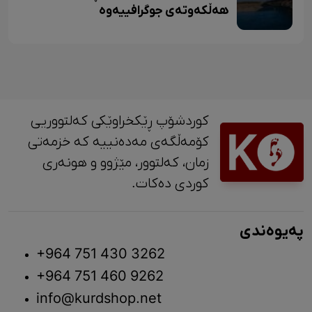
هەڵکەوتەی جوگرافییەوە
کوردشۆپ ڕێکخراوێکی کەلتووریی
کۆمەڵگەی مەدەنییە کە خزمەتی
زمان، کەلتوور، مێژوو و ‎هونەری
کوردی دەکات.
پەیوەندی
+964 751 430 3262
+964 751 460 9262
info@kurdshop.net