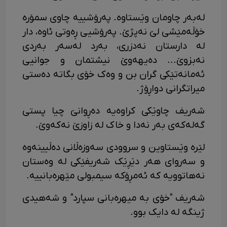
لەبەر چاومان وێستاوە. پەرۆشییە چاوی سمۆرە
خۆڵەمێشی لێ نەپژێ. پەرۆشیی ڕەوتی ئاوە، دار
لە دارستان نەدزری، بەرد لەسەر بەردی
نەبزوێ... دەیهەوێ نیشتمان و جوانیی
ئەمانەتێکی گران بن و وەک خۆی بگاتە دەستی
میراتگرانی دواڕۆژ.
شەریف چاوێکی کراوەیە دەڕوانێ چیا پستی
گەلەکەی بەر نەدا و خاک لە زاوزێ نەکەوێ.
لێرە وێستاوین و سروودی سەوزەڵانی دەڵیینەوە
و سەروای هەر دێڕێک شەریفێکی لە وەستان
نەهاتوویە کە ئەمڕۆکە سیمبولی مێهرەبانییە.
شەریف "خۆی بە میهرەبانی سپارد" و شەهیدی
ژینگە لە دایک بوو.