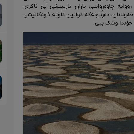
وانە چاوەڕوانیی باران بارینیشی لێ ناکرێ،
ەرمانان، دەریاچەکە دوایین دڵۆپە ئاوەکانیشی
 خۆیدا وشک ببێ.