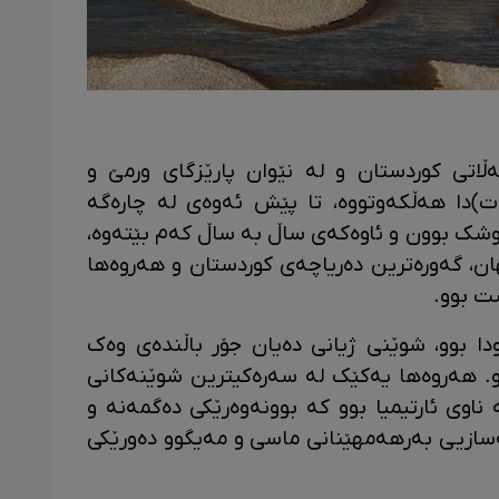
ڵاتی کوردستان و لە نێوان پارێزگای ورمێ و
ڵات)دا هەڵکەوتووە، تا پێش ئەوەی لە چارەگە
شک بوون و ئاوەکەی ساڵ بە ساڵ کەم بێتەوە،
ن، گەورەترین دەریاچەی کوردستان و هەروەها
ت بوو.
10 دوڕگەی لە ناودا بوو، شوێنی ژیانی دەیان جۆر باڵندەی وەک
 بوو. هەروەها یەکێک لە سەرەکیترین شوێنەکانی
ناوی ئارتیمیا بوو کە بوونەوەرێکی دەگمەنە و
شەسازیی بەرهەمهێنانی ماسی و مەیگوو دەورێکی