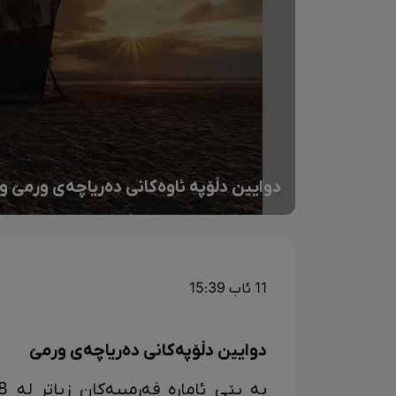
دوایین دڵۆپە ئاوەکانی دەریاچەی ورمێ 
11 ئاب 15:39
دوایین دڵۆپەکانی دەریاچەی ورمێ