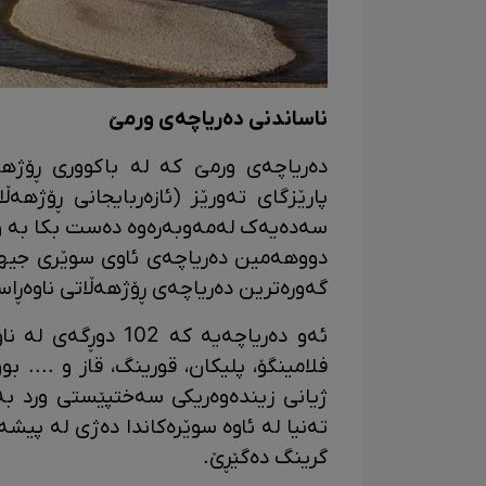
ناساندنی دەریاچەی ورمێ
دەریاچەی ورمێ کە لە باکووری ڕۆژهە
پارێزگای تەورێز (ئازەربایجانی ڕۆژهە
سەدەیەک لەمەوبەرەوە دەست بکا بە و
دووهەمین دەریاچەی ئاوی سوێری جیها
گەورەترین دەریاچەی ڕۆژهەڵاتی ناوەڕاس
ئەو دەریاچەیە کە 2
فلامینگۆ، پلیکان، قورینگ، قاز و ....
ژیانی زیندەوەریکی سەختپێستی ورد بە 
تەنیا لە ئاوە سوێرەکاندا دەژی لە پی
گرینگ دەگێڕێ.