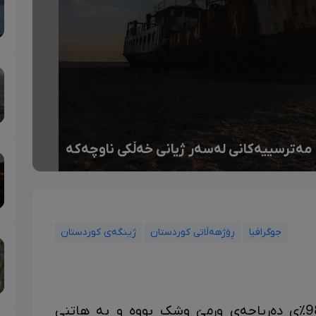
و مەترسییەکانی لەسەر ژیانی خەڵکی ناوچەکە
جوگرافیا
ڕۆژهەڵاتی کوردستان
ژینگەی کوردستان
بە پێی ئامارە فەرمییەکان زیاتر لە 98٪ی دەریاچەی ورمێ وشک بووە و بە هاتنی