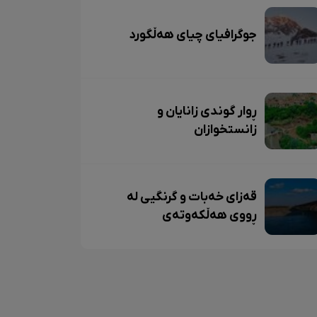
جوگرافیای چیای هەڵگورد
ڕوار گوندی زانایان و
زانستخوازان
قەزای خەبات و گرنگیی لە
ڕووی هەڵکەوتەی
جوگرافییەوە