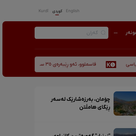
English
كوردی
Kurdî
نەر
قاسملوو، ئەو ڕێبەرەی ٣٥ ساڵ پاش شەهید بوونیشی ڕێبازەکەی هەر زیندووە
چۆمان، بەرزەشارێک لەسەر
ڕێگای هامڵتن