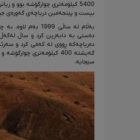
بیست و پێنجەمین دریاچەی گەورەی جیه
بەڵام لە ساڵی 1999 ب
دەستی بە دابەزین کرد و ساڵ لەگەڵ
گەیشتە 400 کیلۆمەتری چوارگ
سێجایە.