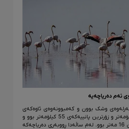
ی ئەم دەریاچەیە
رمێ لە ساڵی 1998 دا و بەرلەوەی وشک بوون و کەمبوونەوەی ئاوەکەی
دەست پێ بکات، درێژییەکەی 140 کیلۆمەتر و زۆرترین پانییەکەی 55 کیلۆمەتر بوو و
قووڵاییی ئاوەکەشی لە قووڵترین شوێن 16 مەتر بوو. لەم ساڵەدا ڕووبەری دەریاچەکە