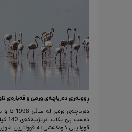
ڕووبەری دەریاچەی ورمێ و قەبارەی ئاو
دەریاچەی و