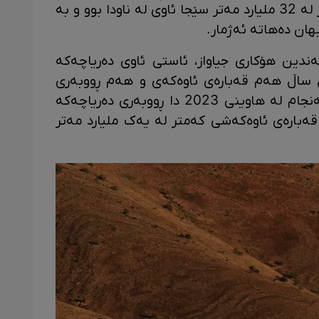
5400 کیلۆمەتری چوارگۆشە بوو و زیاتر لە 32 ملیارد مەتر سێجا ئاوی لە ناودا بوو و بە
ان دەهاتە ئەژمار.
ەم لاوە، بە چەندین هۆکاری جیاواز، ئاستی ئاوی دەریاچەکە
 ساڵ هەم قەبارەی ئاوەکەی و هەم ڕووبەری
دەریاچەکە ڕووی لە کەمی کرد و سەرئەنجام لە هاوینی 2023 دا ڕووبەری دەریاچەکە
ۆشە و قەبارەی ئاوەکەشی کەمتر لە یەک ملیارد مەتر