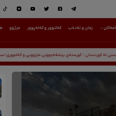
امەکان
زمان و ئەدەب
کەلتوور و کەلەپوور
مێژوو
هو
ن - کورستەی پێشڤەچوونی مێژوویی و کەلتووری-سیاسی