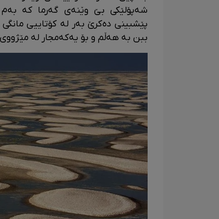
شەپۆلێکی بێ وێنەی گەرما کە بەم زو
پێشبینی دەکرێ بەر لە کۆتاییی مانگی خ
ببن بە هەڵم و بۆ یەکەمجار لە مێژووی