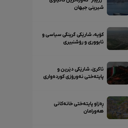
"زرێبار" گەورەترین کانیاوی
شیرینی جیهان
کۆیە، شارێکی گرینگی سیاسی و
ئابووری و رۆشنبیری
ئاکرێ، شارێکی دێرین و
پایتەختی نەورۆزی کوردەواری
ڕەزاو پایتەختی خانەکانی
هەورامان