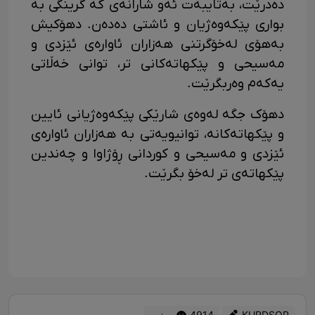
دەدرێت، بەتایبەت ئەو شارانەی کە گرینگی بە
بواری پێکەوەژیان و ئاشتی دەدەن. دهۆکیش
بەهۆی لەخۆگرتنی هەزاران ئاوارەی ئێزدی و
مەسیحی و پێکهاتەکانی تر، توانی خەڵاتی
یەکەم وەربگرێت.
دهۆک جگە لەوەی شارێکی پێکەوەژیانی ئایین
و پێکهاتەکانە، توانیویەتی بە هەزاران ئاوارەی
ئێزدی و مەسیحی و کوردانی ڕۆژاوا و چەندین
پێکهاتەی تر لەخۆ بگرێت.