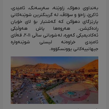
بەنداوی دهۆک، زاوێتە، سەرسەنگ، ئامێدی،
ئاکرێ، زاخۆ و سۆلاڤ، لە گرینگترین شوێنەکانی
پارێزگای دهۆکن کە گەشتیار بۆ لای خۆیان
ڕادەکێشن. هەروەها پاش هەوڵێکی
ئەکادیمیکی گەورە، لە شوباتی ساڵی ٢٠١١، قەڵای
ئامێدی خراوەتە لیستی شوێنەوارە
جیهانییەکانی یوونسکۆوە.