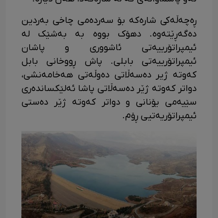
ڕەچەڵەکی شارەکە بۆ سەردەمی چاخی بەردین
دەگەڕێتەوە. دهۆک بووە بە بەشێک لە
ئیمپراتۆرییەتی ئاشووری و پاشان
ئیمپراتۆرییەتی بابلی. پاش ڕووخانی بابل
کەوتە ژير دەسەڵاتی دەوڵەتی هەخامەنشی،
دواتر کەوتە ژێر دەسەڵاتی پاشا ئەلێکساندەری
سێیەمی یۆنانی و دواتر کەوتە ژێر دەستی
ئیمپراتۆریەتیی ڕۆم.