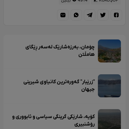
KURDŞOP
4914 بینین
چۆمان، بەرزەشارێک لەسەر ڕێگای
هامڵتن
"زرێبار" گەورەترین کانیاوی شیرینی
جیهان
کۆیە، شارێکی گرینگی سیاسی و ئابووری و
رۆشنبیری