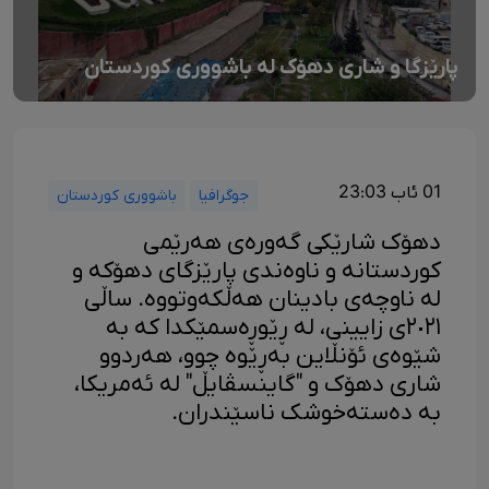
پارێزگا و شاری دهۆک لە باشووری کوردستان
01 ئاب 23:03
جوگرافیا
باشووری کوردستان
دھۆک شارێکی گەورەی هەرێمی
کوردستانە و ناوەندی پارێزگای دھۆکە و
لە ناوچەی بادینان ھەڵکەوتووە. ساڵی
٢٠٢١ی زایینی، لە ڕێوڕەسمێکدا کە بە
شێوەی ئۆنڵاین بەڕێوە چوو، هەردوو
شاری دهۆک و "گاینسڤایڵ" لە ئەمریکا،
بە دەستەخوشک ناسێندران.