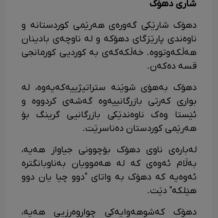
شاری دهۆک
دھۆک شارێکی گەورەی هەرێمی کوردستانە و
ناوەندی پارێزگای دھۆکە و لە ناوچەی بادینان
ھەڵکەوتووە. خەڵکەکەی بە کوردیی کورمانجی
قسە دەکەن.
دهۆک بەهۆی شوێنە ستراتیژییەکەیەوە، لە
بواری کەرتی بازرگانییەوە گەشەی کردووە و
ئێستا وەک ناوەندێکی بازرگانیی گرینگ بۆ
هەرێمی کوردستان دەناسرێت.
لەبارەی ناوی دھۆک بۆچوونی جیاواز ھەیە،
بەڵام ئەوەی کە لە ھەموویان بەناوبانگترە
ئەوەیە کە دھۆک بە واتای "دوو چیا یان دوو
ھێلکە" دێت.
دهۆک کەشوهەوایەکی چواروەرزیی هەیە،