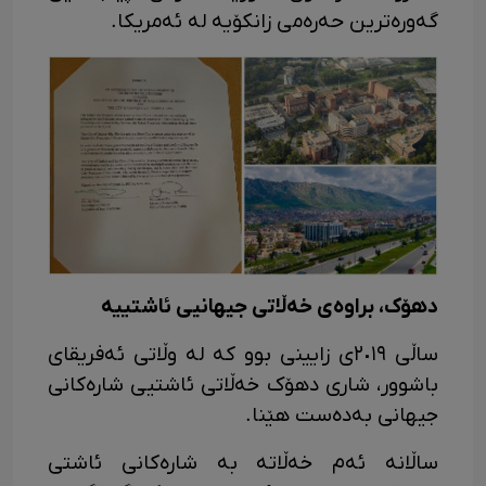
گەورەترین حەرەمی زانکۆیە لە ئەمریکا.
دهۆک، براوەی خەڵاتی جیهانیی ئاشتییە
ساڵی ٢٠١٩ی زایینی بوو کە لە وڵاتی ئەفریقای
باشوور، شاری دهۆک خەڵاتی ئاشتیی شارەکانی
جیهانی بەدەست هێنا.
ساڵانە ئەم خەڵاتە بە شارەکانی ئاشتی