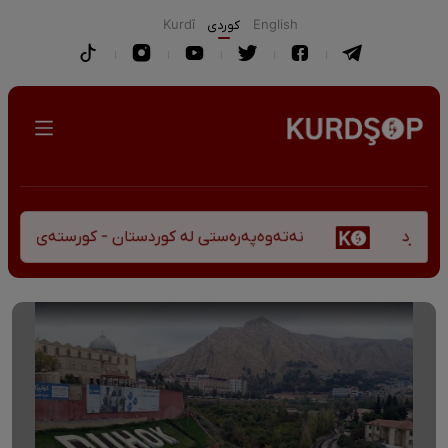
English
كوردی
Kurdî
نەتەوەپەرەستی لە کوردستان - کورستەی پێشڤەچوونی 