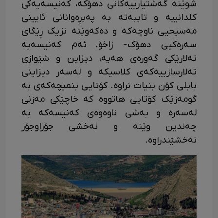
شوێنە گەشتیارییەکانی دهۆکە، کەنیسەیەکی
کلدانییە و تایبەتە بە پەیڕەوانانی ئایینی
مەسیحیی ناوچەکە و دەکەوێتە نزیک ڕێگای
سەرەکیی دهۆک- زاخۆ. ئەم کەنیسەیە
تەلارێکی گەورەی هەیە، دیزاین و شێوازی
تەلارسازییەکەی کلاسیکە و لەسەر دیزاینی
بابلی کۆن بنیات نراوە. کۆتایی بنمیچەکەی بە
گومەزێک کۆتایی هاتووە کە خاچێکی مەزنی
لەسەرە و بەشی ناوەوەی کەنیسەکە بە
چەندین وێنە و نەخشی جۆراوجۆر
نەخشێندراوە.