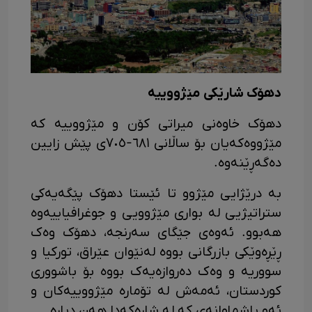
دهۆک شارێکی مێژووییە
دهۆک خاوەنی میراتی کۆن و مێژووییە کە
مێژووەکەیان بۆ ساڵانی ٦٨١-٧٠٥ی پێش زایین
دەگەڕێنەوە.
بە درێژایی مێژوو تا ئێستا دهۆک پێگەیەکی
ستراتیژیی لە بواری مێژوویی و جوغرافیاییەوە
هەبوو. ئەوەی جێگای سەرنجە، دهۆک وەک
ڕێڕەوێکی بازرگانی بووە لەنێوان عێراق، تورکیا و
سووریە و وەک دەروازەیەک بووە بۆ باشووری
کوردستان، ئەمەش لە تۆمارە مێژووییەکان و
ئەو پاشماوانەی کە لە شارەکەدا هەن دیارە.