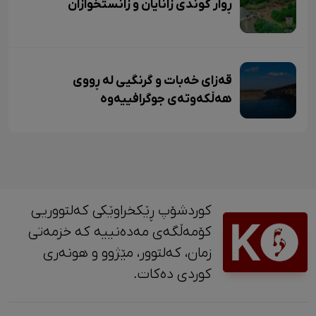
ڕوار گوندی زانایان و زانستخوازان
قەزای خەبات و گرنگیی لە ڕووی
هەڵکەوتەی جوگرافییەوە
کوردشۆپ ڕێکخراوێکی کەلتووریی
کۆمەڵگەی مەدەنییە کە خزمەتی
زمان، کەلتوور، مێژوو و ‎هونەری
کوردی دەکات.