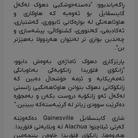
ڕاگەیاندبوو: "دەستەخوشکیی دهۆک لەگەڵ
گاینسڤایڵ بۆ ئەوەیە کە هاوکاری و
هاوئاهەنگی لە بوارەکانی ئابووری، گەشتیاری،
ئەکادیمی، کەلتووری، کشتوکاڵی، پیشەسازی و
چەندین بواری تر لەنێوان هەردوولا بەهێزتر
بن".
پارێزگاری دهۆک ئاماژەی بەوەش دابوو:
"زانکۆی فلۆریدا زانکۆیەکی بەناوبانگی
ئەمەریکایە و ئێمە خۆشحاڵ دەبین کە
زانکۆکانی دهۆک بتوانن هاوئاهەنگیی زانستی
لەگەڵ ئەو زانکۆیە دروست بکەن و بەمجۆرە
دەکرێت سوودی زیاتر لە گرێبەستەکە ببینین."
شاری گاینسڤایڵ Gainesville دەکەوێتە
کەرتی ئیلاچێوا Alachua لە ویلایەتی فلۆریدا.
هەروەها، زانکۆی فلۆریدا خاوەن پێنجەمین