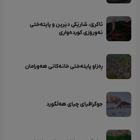
ئاکرێ، شارێکی دێرین و پایتەختی
نەورۆزی کوردەواری
ڕەزاو پایتەختی خانەکانی هەورامان
جوگرافیای چیای هەڵگورد