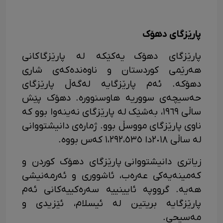
پارێزگای دهۆک
پارێزگای دھۆک یەکێکە لە پارێزگاکانی
هەرێمی کوردستان و ناوەندەکەی شاری
دهۆکە. ئەم پارێزگایە لەگەڵ پارێزگای
حەسیچەی سووریە هاوسنوورە. دهۆک پێش
ساڵی ١٩٦٩، بەشێک لە پارێزگای نەینەوا بوو کە
ناوی پارێزگای مووسڵ بوو. ژمارەی دانیشتووانی
لە ساڵی ٢٠١٨دا ١،٢٩٢،٥٣٥ کەس بووە.
زیاتری دانیشتووانی پارێزگای دھۆک کوردن و
کەمینەیەکی عەرەب، ئاشووری و ئەرمەنیشی
هەیە. گرووپە ئایینییە سەرەکییەکانی ئەم
پارێزگایە بریتین لە ئیسلام، ئێزیدی و
مەسیحی.