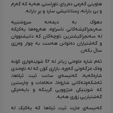
هاوینی گەرمی دەریای ناوڕاستی هەیە کە گەرم
و بێ بارانە، زستانانیشی سارد و پڕ بارانە.
دهۆک بە دیمەنە سروشتییە
سەرنجڕاکێشەکانی ناسراوە، هەروەها یەکێکە
لە سەنجڕاکيشترین ناوچەکان کە دانیشتووان
و گەشتیاران دەتوانن هەست بە چوار وەرزی
ساڵ بکەن.
ئەم شارە خاوەنی زیاتر لە ٤٢ شوێنەواری کۆنە
وەک مزگەوتی گەورە، بازاڕی کۆن کە لە ناوەندی
شارەکەیە، کەنیسەی سانت ئیت ئیلاها،
ئەشکەوتەکانی شارۆخا، حەلامات و چارستین
کە شوێنێکی مێژوویی گرینگە و بایەخێکی
گەشتیاریی زۆری هەیە.
کەنیسەی مارت ئیت ئیلاها کە یەکێک لە