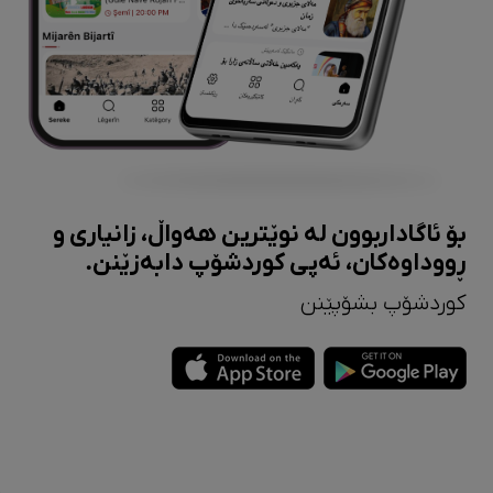
بۆ ئاگاداربوون لە نوێترین هەواڵ، زانیاری و
ڕووداوەکان، ئەپی کوردشۆپ دابەزێنن.
کوردشۆپ بشۆپێنن