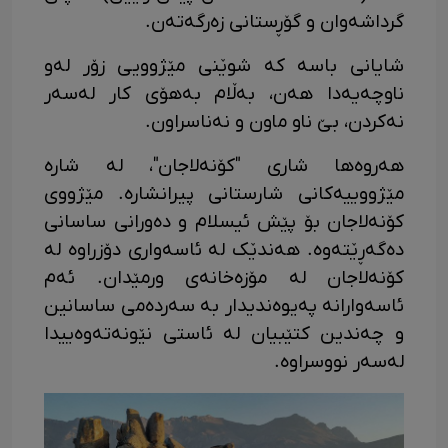
گرداشەوان و گۆڕستانی زەرگەتەن.
شایانی باسە کە شوێنی مێژوویی زۆر لەو
ناوچەیەدا ھەن، بەڵام بەھۆی کار لەسەر
نەکردن، بێ ناو ماون و نەناسراون.
هەروەها شاری "کۆنه‌لاجان"، ‌له‌ شاره‌
مێژووییه‌کانی شارستانی پیرانشارە. مێژووی
کۆنه‌لاجان بۆ پێش ئیسلام و ده‌ورانی ساسانی
ده‌گه‌ڕێته‌وه‌. هەندێک لە ئاسه‌واری دۆزراوه‌ له‌
کۆنه‌لاجان له‌ مۆزه‌خانەی ورمێدان. ئه‌م
ئاسه‌وارانه‌ پەیوه‌ندیدار به‌ سەردەمی ساسانین
و چه‌ندین کتێبیان له‌ ئاستی نێونه‌ته‌وه‌ییدا
له‌سه‌ر نووسراوه‌.