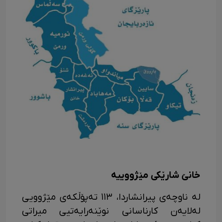
خانێ شارێکی مێژووییە
لە ناوچەی پیرانشاردا، ١١٣ تەپۆڵکەی مێژوویی
لەلایەن کارناسانی نوێنەرایەتیی میراتی