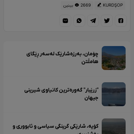
KURDŞOP
2669 بینین
چۆمان، بەرزەشارێک لەسەر ڕێگای
هامڵتن
"زرێبار" گەورەترین کانیاوی شیرینی
جیهان
کۆیە، شارێکی گرینگی سیاسی و ئابووری و