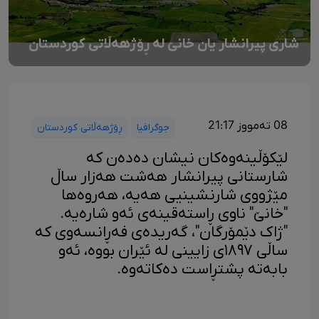
شاری پیرانشار یان خانێ لە ڕۆژهەڵاتی کوردستان
08 تەمووز 21:17
جوگرافیا
ڕۆژهەڵاتی کوردستان
لێکۆڵینه‌وه‌‌کان نیشان ده‌ده‌ن که‌
شارستانی پیرانشار هه‌شت هه‌زار ساڵ
مێژووی شارنشینیی هه‌یه‌، هەروەها
"خانێ" ناوی ڕاستەقینەی ئەو شارەیە.
"ژاک دێمۆرگان"، گەریدەی فەڕانسەوی کە
ساڵی ١٨٩٧ی زایینی لە ئێران بووە، ئەو
بابەتە پشتڕاست دەکاتەوە.