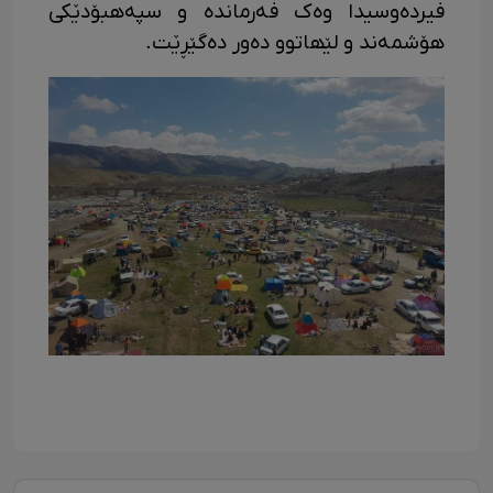
فیردەوسیدا وەک فەرماندە و سپەھبۆدێکی
ھۆشمەند و لێھاتوو دەور دەگێڕێت.