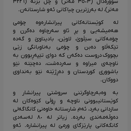
سوورەداڵ (٣٥٠٣ مەتر) و چل بزنە (٣٢٢٦
مەتر)، لە بەرزترین چیاکانی ئەو شارستانەن.
لە کوێستانەکانی پیرانشار‎ەوە چۆمی
ھەمیشەیی و پڕ ئاو سەرچاوە دەگرن و
چۆمەکانی سێڵوێ، لاوێن، بادیناوێ و گەدە
تێکەڵاو دەبن و چۆمی بەناوبانگی زێی
بچووک دروست دەکەن کە دوای تێپەڕبوون بە
ناوچەی میراوە و سەردەشت، دەچێتە نێو
باشووری کوردستان و دەڕژێتە نێو بەنداوی
دووکان.
بە وەبەرچاوگرتنی سروشتی پیرانشار‎ و
کوێستانیبوونی ناوچە و ڕۆڵی کێوەکان لە
سازدانی بەرد، ئەم شارستانە‎ خاوەنی کانگاگەلی
دەوڵەمەندی بەردە. زیاتر لە ٨٠ لەسەدی
کانگەکانی پارێزگای ورمێ لە پیرانشارە. ئەو