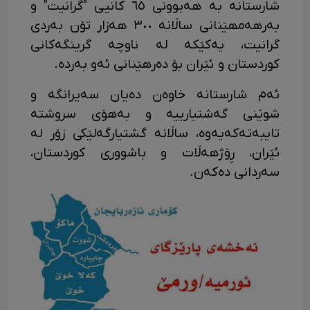
شارستانە بە ھەبوونی ٦٥ کانیی "گرانیت" و
بەرھەمھێنانی ساڵانە ٣٠٠ ھەزار تۆن بەردی
گرانیت، یەکێکە لە ناوچە گرینگەکانی
کوردستان و ئێران بۆ دەرھێنانی ئەو بەردە.
ئەم شارستانە خاوەن دەیان سەیرانگە و
شوێنی گەشتیارییە و بەهۆی سروشتە
تایبەتەکەیەوە، ساڵانە گشتیارگەلێکی زۆر لە
ئێران، ڕۆژهەڵات و باشووری کوردستان،
سەردانی دەکەن.