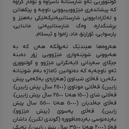
کولتووریی ئەو شارستانە ناسراوە و تۆمار کراوە
کە پیشاندەری مێژووییبوونی ناوچە و پێکھاتن
و لەئارادابوونی شارستانییەتیگەلێکی بەھێز و
پڕشنگدارە، وەک شارستانییەتی ماننایی،
پارسوایی، ئۆرارتۆ، ماد، زاموا و ئیسلام.
هەروەها ھێندێک تەپۆڵکە ھەن کە بە
ھەبوونی شوێنەواری مێژوویی زۆر دەبنە
جێگای سەردانی لایەنگرانی مێژوو و کولتووری
ئەو ناوچەیە کە دەتوانین ئاماژە بەم شوێنانە
بکەین: قەڵای شیناوێ (ھەزارەی یەکەمی پێش
زایین)، قەڵاتی موتاوێ (٢٥٠٠ ساڵ پێش زایین)،
قەڵاتی شای (١٥٠٠ ھەتا ٢٥٠٠ ساڵ پێش زایین)،
قەڵای جەڵدیان (٥٠٠٠ ھەتا ٥٥٠٠ ساڵ پێش
زایین)، قەڵای پەسوێ (پێش مێژوو)،
بەردەنوسی بەردەمافوورە (گوندی لکبن)، داشان
قەڵا (٢٠٠٠ ھەتا ٣٥٠٠ ساڵ پێش زایین)، تەپکی