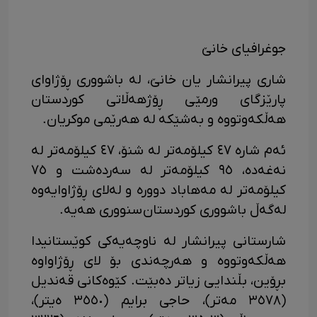
جوغرافیای خانێ
شاری پیرانشار یان خانێ، لە باشووری ڕۆژاوای
پارێزگای ورمێی ڕۆژهەڵاتی کوردستان
هەڵکەوتووە و بەشێکە لە ھەرێمی موکریان.
ئەم شارە ٤٧ کیلۆمەتر لە شنۆ، ٤٧ کیلۆمەتر لە
نەغەدە، ٩٥ کیلۆمەتر لە سەردەشت و ٧٥
کیلۆمەتر لە مەهاباد دوورە و لەلای ڕۆژاوایەوە
لەگەڵ باشووری کوردستان سنووری ھەیە.
شارستانی پیرانشار‎ لە ناوچەیەکی کوێستانیدا
ھەڵکەوتووە و ھەرچەندی بۆ لای ڕۆژاواوە
بڕۆین، بڵندایی زیاتر دەبێت. کێوەکانی قەندیل
(٣٥٧٨ مەتر)، حاجی برایم (٣٥٥٠ ەیتر)،