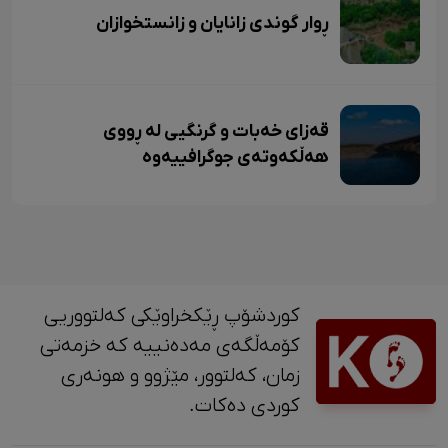
ڕوار گوندی زانایان و زانستخوازان
قەزای خەبات و گرنگیی لە ڕووی
هەڵکەوتەی جوگرافییەوە
کوردشۆپ ڕێکخراوێکی کەلتووریی
کۆمەڵگەی مەدەنییە کە خزمەتی
زمان، کەلتوور، مێژوو و ‎هونەری
کوردی دەکات.