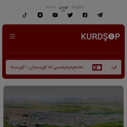
English
كوردی
Kurdî
نەتەوەپەرەستی لە کوردستان - کورستەی پێشڤەچوون