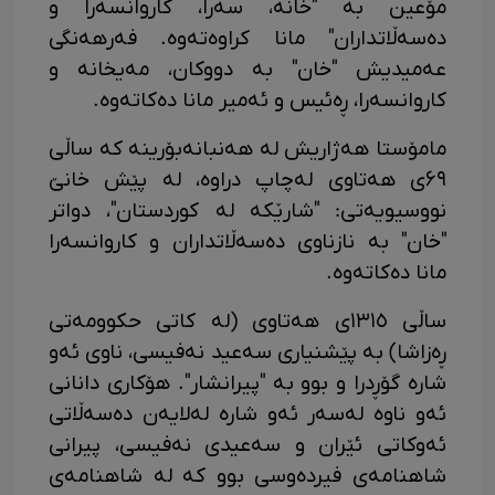
مۆعین بە "خانە، سەرا، کاروانسەرا و
دەسەڵاتداران" مانا کراوەتەوە. فەرهەنگی
عەمیدیش "خان" بە دووکان، مەیخانە و
کاروانسەرا، ڕەئیس و ئەمیر مانا دەکاتەوە.
مامۆستا هەژاریش لە هەنبانەبۆرینە کە ساڵی
۶٩ی هەتاوی لەچاپ دراوە، لە پێش خانێ
نووسیویەتی: "شارێکە لە کوردستان"، دواتر
"خان" بە نازناوی دەسەڵاتداران و کاروانسەرا
مانا دەکاتەوە.
ساڵی ١٣١٥ی ھەتاوی (لە کاتی حکوومەتی
ڕەزاشا) بە پێشنیاری سەعید نەفیسی، ناوی ئەو
شارە گۆڕدرا و بوو بە "پیرانشار". هۆکاری دانانی
ئەو ناوە لەسەر ئەو شارە‎ لەلایەن دەسەڵاتی
ئەوکاتی ئێران و سەعیدی نەفیسی، پیرانی
شاھنامەی فیردەوسی بوو کە لە شاھنامەی