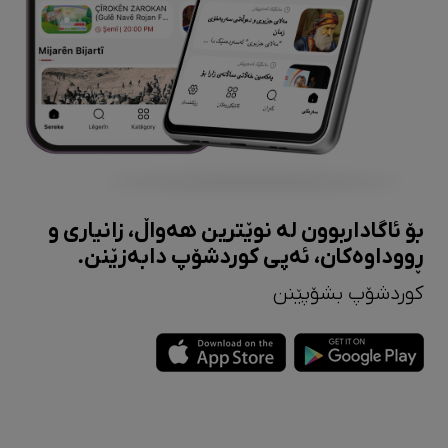
بۆ ئاگاداربوون لە نوێترین هەواڵ، زانیاری و
ڕووداوەکان، ئەپی کوردشۆپ دابەزێنن.
کوردشۆپ بشۆپێنن