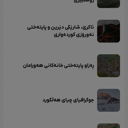
رۆشنبیری
ئاکرێ، شارێکی دێرین و پایتەختی
نەورۆزی کوردەواری
ڕەزاو پایتەختی خانەکانی هەورامان
جوگرافیای چیای هەڵگورد