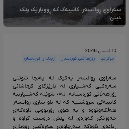
سەراوی ڕوانسەر، کانییەک کە ڕووبارێک پێک
دێنێ
10 نیسان 20:16
جوگرافیا
ڕۆژهەڵاتی کوردستان
ژینگەی کوردستان
سەراوی ڕوانسەر یەکێک لە پەنجا شوێنی
سەرەکیی گەشتیاری لە پارێزگای کرماشانی
رۆژهەڵاتی کوردستانە. ئەم شوێنە گەشتیارییە
کانییەکی سروشتییە کە لە ناو شاری ڕوانسەر
هەڵکەوتووە و بە هۆی زۆربوونی ئاوەکەی
حەوزێکی گەورەی لە پێش دروست کراوە و
زیادەی ئاوەکە سەرچاوەی سەرەکیی ڕووباری