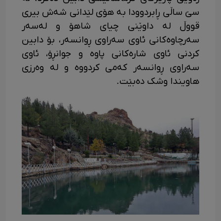
سێ ساڵی ڕابردوودا بە هۆی لێدانی شەش بیری
قووڵ لە داوێنی چیای شاهۆ و لەسەر
سەرچاوەکانی ئاوی سەراوی ڕوانسەر، بۆ دابین
کردنی ئاوی شارەکانی پاوە و جوانڕۆ، ئاوی
سەراوی ڕوانسەر کەمی کردووە و لە وەرزی
هاویندا وشک دەبێت.