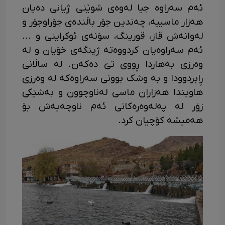
ئەم سەراوە جیا لەوەی شوێنی ژیانی دەیان
هەزار ماسییە، چەندین جۆر باڵندەی جۆراوجۆر و
لەوانەش قاز، قورینگ، سۆنەی ئوکراینی و ...
ئەم سەراوەیان کردووەتە ژینگەی خۆیان و لە
وەرزی بەهاردا ڕووی تێ دەکەن. لە ساڵانی
ڕابردوودا و بە وشک بوونی سەراوەکە لە وەرزی
هاویندا هەزاران ماسی لەناوچوون و بەشێکی
زۆر لە پەلەوەرەکانی ئەم ناوچەیەش بۆ
هەمیشە کۆچیان کرد.