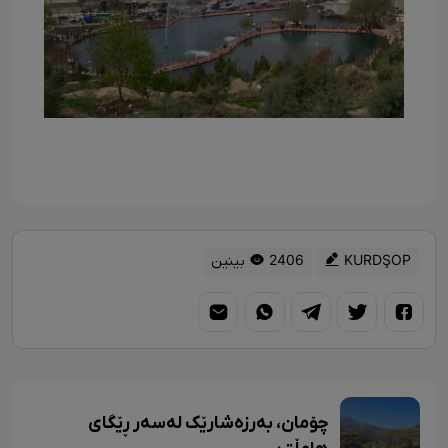
KURDŞOP
2406 بینین
چۆمان، بەرزەشارێک لەسەر ڕێگای