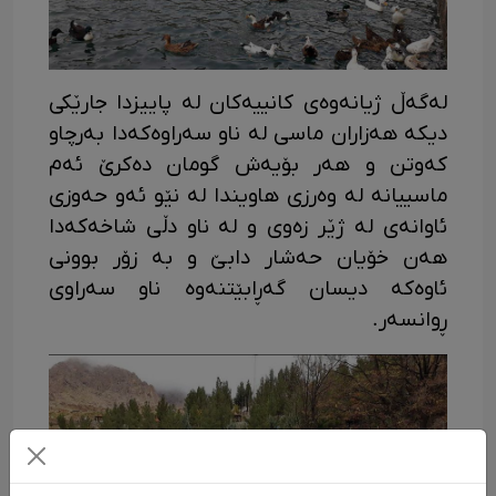
لەگەڵ ژیانەوەی کانییەکان لە پاییزدا جارێکی
دیکە هەزاران ماسی لە ناو سەراوەکەدا بەرچاو
کەوتن و هەر بۆیەش گومان دەکرێ ئەم
ماسییانە لە وەرزی هاویندا لە نێو ئەو حەوزی
ئاوانەی لە ژێر زەوی و لە ناو دڵی شاخەکەدا
هەن خۆیان حەشار دابێ و بە زۆر بوونی
ئاوەکە دیسان گەڕابێتنەوە ناو سەراوی
ڕوانسەر.