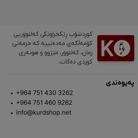
کوردشۆپ ڕێکخراوێکی کەلتووریی
کۆمەڵگەی مەدەنییە کە خزمەتی
زمان، کەلتوور، مێژوو و ‎هونەری
کوردی دەکات.
پەیوەندی
+964 751 430 3262
+964 751 460 9262
info@kurdshop.net