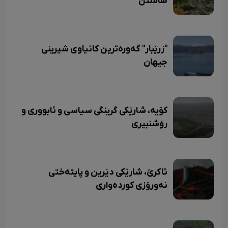
هامڵتن
"زرێبار" گەورەترین کانیاوی شیرینی
جیهان
کۆیە، شارێکی گرینگی سیاسی و ئابووری و
رۆشنبیری
ئاکرێ، شارێکی دێرین و پایتەختی
نەورۆزی کوردەواری