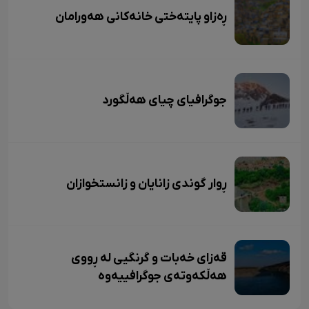
ڕەزاو پایتەختی خانەکانی هەورامان
جوگرافیای چیای هەڵگورد
ڕوار گوندی زانایان و زانستخوازان
قەزای خەبات و گرنگیی لە ڕووی
هەڵکەوتەی جوگرافییەوە