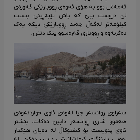
ئەمەش بوو بە هۆی ئەوەی ڕووبارێکی گەورەی
لێ دروست ببێ کە پاش تێپەڕینی بیست
کیلۆمەتر لەگەڵ چەند ڕووبارێکی دیکە یەک
دەگرنەوە و ڕووباری قەرەسوو پێک دێنن.
سەراوی ڕوانسەر جیا لەوەی ئاوی خواردنەوەی
هەموو شاری ڕوانسەر دابین دەکات، پێشتر
ئاوی پێویست بۆ کشتوکاڵ لە دەیان هێکتار
زەویی پارێزگای کرماشانیشی دابین دەکرد. لە