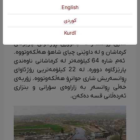
English
كوردی
Kurdî
شاری روانسەر لە باکووری ڕۆژئاوای پارێزگای
کرماشان و لە داوێنی چیای شاهۆ هەڵکەوتووە.
ئەم شارە 64 کیلۆمەتر لە کرماشانی ناوەندی
پارێزگاوە دوورە. لە 22 کیلۆمەتریی رۆژئاوای
ڕوانسەریش شاری جوانڕۆ هەڵکەوتووە. زۆربەی
خەڵی ڕوانسەر بە زاراوەی سۆرانی و بنزاری
ئەردەڵانی قسە دەکەن.