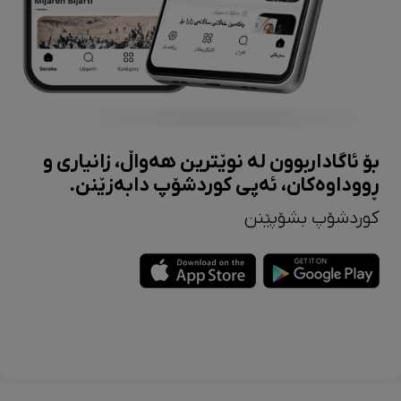
بۆ ئاگاداربوون لە نوێترین هەواڵ، زانیاری و
ڕووداوەکان، ئەپی کوردشۆپ دابەزێنن.
کوردشۆپ بشۆپێنن