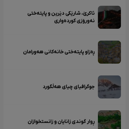
ئاکرێ، شارێکی دێرین و پایتەختی
نەورۆزی کوردەواری
ڕەزاو پایتەختی خانەکانی هەورامان
جوگرافیای چیای هەڵگورد
ڕوار گوندی زانایان و زانستخوازان