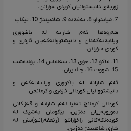
زۆربەی دانیشتوانیان کوردی سۆرانن.
7. میاندواو 8. نەغەدە 9. شاهیندژ 10. تیکاب
هەروەها ئەم شارانە لە باشووری
ویلایەتەکەدان و دانیشتووانەکەیان ئازەری و
کوردی سۆرانن.
11. ماکۆ 12. خۆی 13. سەلماس 14. پۆلدەشت
15. شووت 16. چاڵدیران.
ئەم شارانە لە باکووری ویلایەتەکەن و
دانیشتووانیان کوردانی ئازەری و کرمانجن.
کوردانی کرمانج تەنیا لەم شارانە و قەزاکانی
دەوروبەریان دەژین، بێگومان بەشێک لە
کوردەنکەکانی زاخۆرانلو (زێعفەرانلو)یش لە
شاری شاهیندژ دەژین.