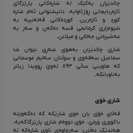
چالدێران یەکێک لە شارەکانی پارێزگای
ئازەربایجانی ڕۆژئاوایە. دانیشتوانی ئەم شارە
کورد و ئازەرین. کوردەکانی قەلەنییە بە
شێوەزاری کرمانجی قسە دەکەن و سەر بە
عەشیرەتی جەلالی و میلانن.
شاری چالدێران بەهۆی شەڕی نێوان شا
سماعیل سەفەوی و سوڵتان سەلیم عوسمانی
کە هاوینی ساڵی ٨٩٣ لەوێ ڕوویدا زیاتر
بەناوبانگە.
شاری خۆی
قەڵای خۆی یان خوی شارێکە کە دەکەوێتە
باکووری ورمێ. خۆی دووەم شاری پارێزگاکەیە.
هەندێک دەڵێن: سەرچاوەی ناوی شارەکە لە