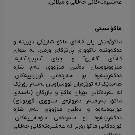
عەشیرەتەکانی جەلالی و میلانن.
ماکۆ سیتی
ماکو/مێکی یان قەڵای ماکۆ شارێکی دێرینە و
دەکەوێتە باکووری پارێزگای ورمێ. لە نێوان
قەڵای "قەیێ" و چیای "سیبید"دایە.
مێژوونووسان دەڵێن مێژووی ئەم شارە
دەگەڕێتەوە بۆ سەردەمی ئورارتییەکان.
هەندێک لە توێژەران نووسراویان لەسەر زۆرێک
لە بەردەکانی نێوان ماکۆ و بازرگان (ناحیەی
ماکۆ، بەرامبەر دەروازەی سنووری گوربولاخ)
دۆزیوەتەوە و دەڵێن مێژووی ئەم شارە
دەگەڕێتەوە بۆ سەردەمی سۆمەرییەکان.
کوردەکانی ماکۆ زۆرتر لە عەشیرەتەکانی جەلالی
و میلانن.