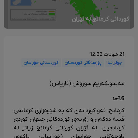
کوردانی کرمانج لە ئێران
21 شوبات 12:32
جوگرافیا
ڕۆژهەڵاتی کوردستان
کوردستانی خۆراسان
عەبدولکەریم سوروش (ئاریاس)
ورمێ
کرمانج، ئەو کوردانەن کە بە شێوەزاری کرمانجی
قسە دەکەن و زۆربەی کوردەکانی جیهان کوردی
کرمانجین. لە ئێران کوردانی کرمانج زیاتر لە
ناوچەکانی خۆراسان (خۆراسانی باکوور،