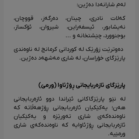
لەم شارانەدا دەژین:
کەلات نادری، چینان، دەرگەز، قووچان،
نەیشابور، ئیسفەراین، شیروان، ئۆکساز،
بوجنوورد، چێشتخانە و ...
دەوترێت زۆرێک لە کوردانی کرمانج لە ناوەندی
پارێزگای خۆراسان، لە شاری مەشهەد دەژین.
پارێزگای ئازەربایجانی ڕۆژئاوا (ورمێ)
لە نێو پارێزگاکانی ئێراندا دوو ئازەربایجانی
هەن؛ یەکێکیان ئازەربایجانی ڕۆژهەڵاتە کە
ناوەندەکەی شاری تەورێزە و یەکێکیان
ئازەربایجانی ڕۆژئاوایە کە ناوەندەکەی شاری
ورمێیە.