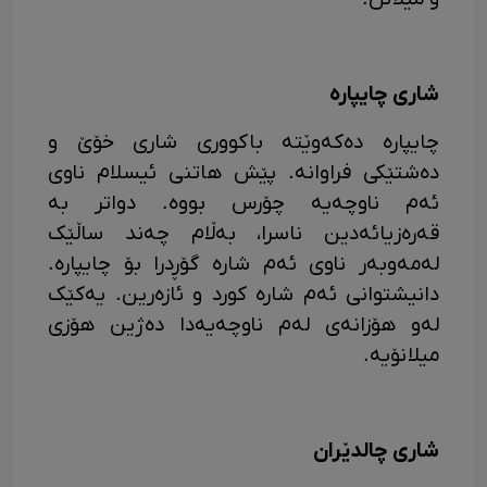
شاری چایپارە
چایپارە دەکەوێتە باکووری شاری خۆێ و
دەشتێکی فراوانە. پێش هاتنی ئیسلام ناوی
ئەم ناوچەیە چۆرس بووە. دواتر بە
قەرەزیائەدین ناسرا، بەڵام چەند ساڵێک
لەمەوبەر ناوی ئەم شارە گۆڕدرا بۆ چایپارە.
دانیشتوانی ئەم شارە کورد و ئازەرین. یەکێک
لەو هۆزانەی لەم ناوچەیەدا دەژین هۆزی
میلانۆیە.
شاری چالدێران