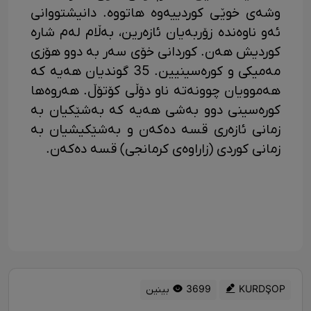
وشەی خوێی کوردییەوە هاتووە. دانیشتووانی
ئەو ناوەندە زۆربەیان ئازەرین، بەڵام لەم شارە
کوردیش هەن. کوردانی خۆی سەر بە دوو هۆزی
مەمیکی و کورەسینیین. 35 گوندیان هەیە کە
هەموویان چوونەتە ناو دۆڵی کۆتۆڵ. هەروەها
کورەسینی دوو بەشی هەیە کە بەشێکیان بە
زمانی ئازەری قسە دەکەن و بەشێکیشیان بە
زمانی کوردی (زاراوەی کرمانجی) قسە دەکەن.
KURDŞOP
3699 بینین