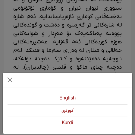
سنووری نێوان ئێران و کۆماری ئۆتۆنۆمی
نەخجەڤانی کۆماری ئازەربایجاندایە. ئەم شارە
لە شارەکانی تر گەرمترە و دەشت و گوندەکانی
بووەتە پەناگەیەک بۆ مەڕدار و شوانەکانی
هۆزە کوردەکانی ئەم قەزایە. عەشیرەتەکانی
جەلالی و میلان لە وەرزی سەرما و فێنکدا لەم
ناوچەیە دەمێننەوە و کاتێک دەچنە دۆڵەکە،
دەچنە چیای ماکۆ و قلێنی (چالدیران). لە
دەڤەری پۆلدەشت ١٦٥ گوند هەیە. دانیشتوانی
ئەم ناوچەیە و شاری پۆلدەشت ئازەری و
کوردن. کوردەکانی لە عەشیرەتەکانی جەلالی و
English
میلانن.
كوردی
Kurdî
شاری شووت