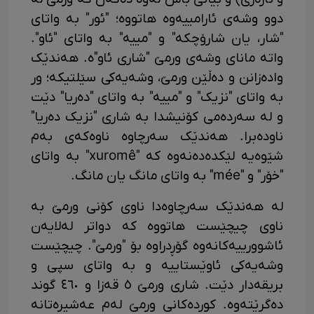
دوو وشەی ئارامییەوە هاتووە؛ "ئور" بە واتای
"شار، یان شارۆچکە" و "مییە" بە واتای "ئاو".
واتە مانای وشەی ورمێ "شاری ئاو"ە. هەندێک
وادەزانن و دەڵێن ورمێ، وشەیەکی سێلتیکە؛ ور
بە واتای "نزیک" و "مییە" بە واتای "دەریا" دێت
و لە سەردەمی کۆنیشدا بە شاری "نزیک دەریا"
ناودەبرا. هەندێک سەرچاوە ناوەکەی بەم
شێوەیە لێکدەدەنەوە کە "xuromê" بە واتای
"خۆر" و "mée" بە واتای مانگ یان مانگ.
لە هەندێک سەرچاوەدا ناوی کۆنی ورمێ بە
ناوی چیچێست هاتووە کە دواتر لەلایەن
ئاشوورییەکانەوە گۆڕدراوە بۆ "ورمێ". چیچێست
وشەیەکی ئاوێستاییە و بە واتای سپی و
بریقەدار دێت. شاری ورمێ ٥ قەزا و ٤٦٠ گوند
دەگرێتەوە. کوردەکانی ورمێ لەم عەشیرەتانە