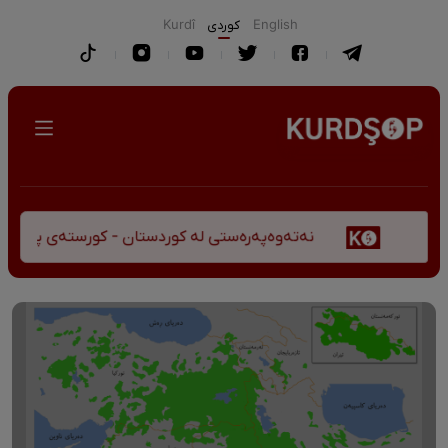
English
كوردی
Kurdî
نەتەوەپەرەستی لە کوردستان - کورستەی پێشڤەچوونی م