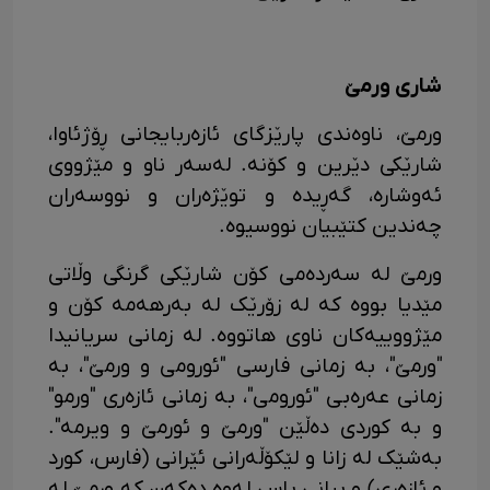
شاری ورمێ
ورمێ، ناوەندی پارێزگای ئازەربایجانی ڕۆژئاوا،
شارێکی دێرین و کۆنە. لەسەر ناو و مێژووی
ئەوشارە، گەڕیدە و توێژەران و نووسەران
چەندین کتێبیان نووسیوە.
ورمێ لە سەردەمی کۆن شارێکی گرنگی وڵاتی
مێدیا بووە کە لە زۆرێک لە بەرهەمە کۆن و
مێژووییەکان ناوی هاتووە. لە زمانی سریانیدا
"ورمێ"، بە زمانی فارسی "ئورومی و ورمێ"، بە
زمانی عەرەبی "ئورومی"، بە زمانی ئازەری "ورمو"
و بە کوردی دەڵێن "ورمێ و ئورمێ و ویرمە".
بەشێک لە زانا و لێکۆڵەرانی ئێرانی (فارس، کورد
و ئازەری) و بیانی باس لەوە دەکەن کە ورمێ لە