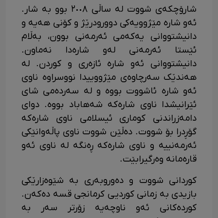
شارۆچکەی شووت لە ساڵی ٢٠٠٨ بوو بە شار.
ئەو شارە مێژوویەکی دوورودرێژ و کۆنی هەیە و
دانیشتووانی یەکەمی ئەرمەنی بوون، بەڵام
ئێستا ئەرمەنی لەو شارەدا نەماون.
دانیشتووانی ئەو شارە ئازەری و کوردن. لە
هەندێک سەرچاوەی مێژووییدا نووسراوە ناوی
ئەو شارە ئاشووت بووە و لە سەردەمی شای
ئێرانیشدا ناوی شارەکە شەهاباد بووە. دوای
دامەزراندنی کوماری ئیسلامی ناوی شارەکە
گۆڕدرا بۆ شووت. دەڵێن شووت ناوی پاڵەوانێکی
ئەرمەنییە و ناوی شارەکە ڕەنگە لە ناوی ئەو
قارەمانە وەرگیرابێت.
کوردانی شووت و دەوروبەری بە شێوەزارێکی
بازیدی بە زمانی کوردیی کرمانجی قسە دەکەن.
کوردەکانی ئەو ناوچەیە زۆرتر سەر بە