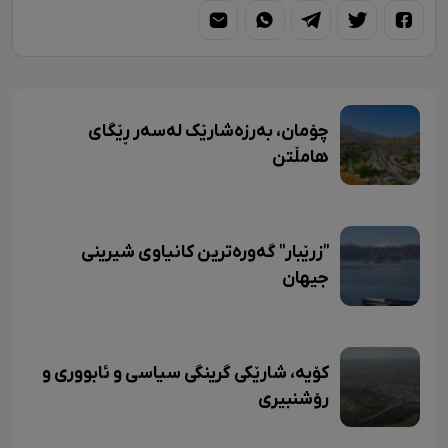
چۆمان، بەرزەشارێک لەسەر ڕێگای
هامڵتن
"زرێبار" گەورەترین کانیاوی شیرینی
جیهان
کۆیە، شارێکی گرینگی سیاسی و ئابووری و
رۆشنبیری