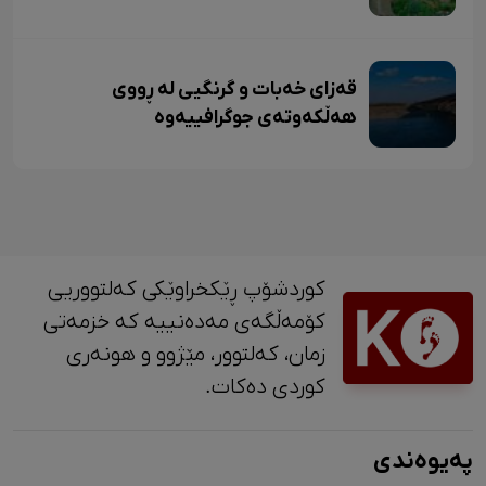
قەزای خەبات و گرنگیی لە ڕووی
هەڵکەوتەی جوگرافییەوە
کوردشۆپ ڕێکخراوێکی کەلتووریی
کۆمەڵگەی مەدەنییە کە خزمەتی
زمان، کەلتوور، مێژوو و ‎هونەری
کوردی دەکات.
پەیوەندی