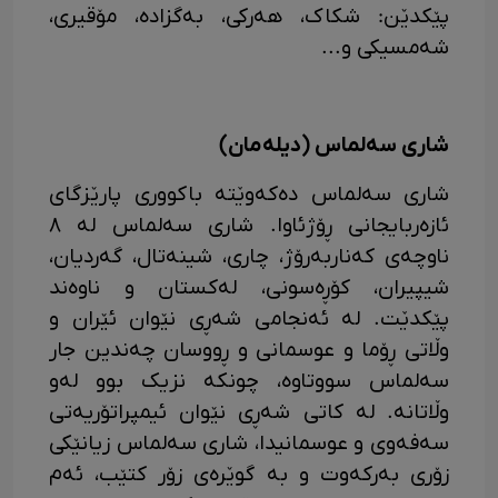
پێکدێن: شکاک، هەرکی، بەگزادە، مۆقیری،
شەمسیکی و...
شاری سەلماس (دیلەمان)
شاری سەلماس دەکەوێتە باکووری پارێزگای
ئازەربایجانی ڕۆژئاوا. شاری سەلماس لە ٨
ناوچەی کەناربەرۆژ، چاری، شینەتال، گەردیان،
شیپیران، کۆڕەسونی، لەکستان و ناوەند
پێکدێت. لە ئەنجامی شەڕی نێوان ئێران و
وڵاتی ڕۆما و عوسمانی و ڕووسان چەندین جار
سەلماس سووتاوە، چونکە نزیک بوو لەو
وڵاتانە. لە کاتی شەڕی نێوان ئیمپراتۆریەتی
سەفەوی و عوسمانیدا، شاری سەلماس زیانێکی
زۆری بەرکەوت و بە گوێرەی زۆر کتێب، ئەم