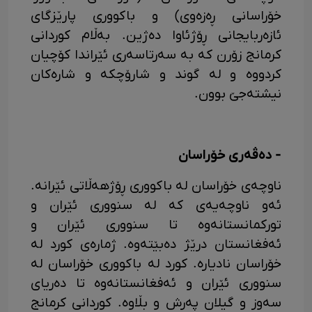
خۆراسانی ڕەزەوی) و باکووری پارێزگای
ئازەربایجانی ڕۆژئاوا دەژین. بەڵام کوردانی
کرمانج زۆرن کە بە سەرتاسەری ئێراندا کۆچیان
کردووە و لە گوند و شارۆچکە و شارەکان
نیشتەجێ بوون.
- دەڤەری خۆراسان
ناوچەی خۆراسان لە باکووری ڕۆژهەڵاتی ئێرانە.
ئەو ناوچەیەی کە لە سنووری ئێران و
تورکمانستانەوە تا سنووری ئێران و
ئەفغانستان درێژ دەبێتەوە. ژمارەی کورد لە
خۆراسان نادیارە. کورد لە باکووری خۆراسان لە
سنووری ئێران و ئەفغانستانەوە تا دەریای
سەوز و گیلان پەرش و بڵاوە. کوردانی کرمانج