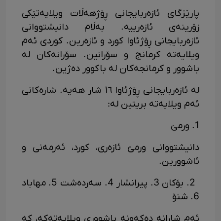
پارێزگای ئازەربایجانی ڕۆژهەڵات ویلایەتێکی
زۆرینەی ئازەرییە. بەڵام دانیشتووانی
ئازەربایجانی ڕۆژئاوا کورد و ئازەرین. کوردی ئەم
ویلایەتە کرمانج و سۆرانین. سۆرانەکان لە
باشوور و کرمانجەکان لە باکوور دەژین.
لە ئازەربایجانی ڕۆژئاوا ١٦ شار هەیە. شارەکانی
ئەم ویلایەتە بریتین لە:
1. ورمێ
دانیشتووانی ورمێ ئازەری، کورد، ئەرمەنی و
ئاشوورین.
2. بۆکان 3. پیرانشار 4. سەردەشت 5. مهاباد
6. شنۆ
ئەم شارانە دەکەونە باشووری ویلایەتەکە، کە