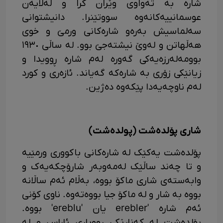
شارە بە تەواوی وێران کرا و لەلایەن
عوسمانییەکانەوە سووتێنرا. دانیشتوانی
سەلماسیش بەرەو شارەکانی ورمێ و خوی
هەڵهاتن و لەوێ نیشتەجێ بوو. لە ساڵی ١٩٣٠
بوومەلەرزەیەکی گەورە لەم شارە ڕوویدا و
زیانێکی زۆری بە شارەکە گەیاند. ئازەری و کورد
لەم ناوچەیەدا پێکەوە دەژین.
شاری پۆلدەشت (پولدەشت)
پۆلدەشت یەکێک لە شارەکانی باکووری ورمێیە
و تا چەند ساڵێک لەمەوبەر شارۆچکەیەک و
وابەستەی شاری ماکۆ بووە، بەڵام ئەم ساڵانە
بووە بە شار و لە ماکۆ جیا بووەتەوە. ناوی کۆنی
ئەم شارە 'erebler یان 'ereblu' بووە.
پۆلدەشت لە کەنارێکی ڕووباری ئاراس و لە