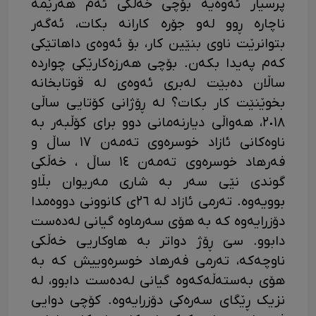
پرسیار ئەوەیە بۆچی خەڵکی ئەم هەرێمە
ناچارە ڕوو لەو جۆرە کارانە بکات، ئەگەر
بتوانرێت ناوی بنێین کار، بۆ ئەوەی داهاتێکی
کەم پەیدا بکەن. بۆچی هەرزەکارێکی چواردە
ساڵان دەبێت لەبری ئەوەی لە قوتابخانە
بخوێنێت کار بکات؟ لە ڕۆژانی کۆتایی ساڵی
٢٠١٨، هەواڵی دیارنەمانی دوو برای کۆڵبەر بە
ناوەکانی ئازاد خوسرەوی تەمەن ١٧ ساڵ و
فەرهاد خوسرەوی تەمەن ١٤ ساڵ ، خەڵکی
گوندی نێی سەر بە شاری مەریوان بڵاو
بوویەوە. تەرمی ئازاد لە ٢٦ی کانوونی دووەمدا
دۆزرایەوە کە بە هۆی سەرماوە گیانی لەدەست
دابوو. سێ ڕۆژ دواتر بە هاوکاریی خەڵکی
ناوچەکە، تەرمی فەرهاد خوسرەوییش کە بە
هۆی بەستەڵەکەوە گیانی لەدەست دابوو، لە
نزیک ڕێگای سەرەکی دۆزرایەوە. کۆچی دوایی