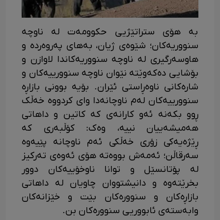
بە هۆی ستراتێژیی حکوومەت لە ناوچە
سنووریەکان؛ شێوەی ژیان، بەهای پەروەردە و
هاوسەرگیری لە ناوچە سنووریەکاندا لاوازن و
بۆشایی دەکەوێتە نێوان ناوچە سنوورییەکان و
شارەکانی ناوەڕاستی ئێران. بۆیە بوونی بازاڕە
سنوورییەکان لەم ناوچانەدا وای کردووە خەڵک
ڕوو بکەنە ئەو کارانەی کە کاتین و داهاتی
هەمیشەییان نییە، وەک: کۆڵبەری کە
ڕێژەیەکی زۆری خەڵکی ئەم ناوچانە پێیەوە
سەرقاڵن؛ ئەمەش بووەتە هۆی ئەوەی تەرکیز
لە پۆتانسێل و توانا ناوخۆییەکان دوور
بخرێتەوە و دانیشتووان چاویان لە داهاتی
بازاڕەکان و سنوورەکان بێت و خێزانەکان
وابەستەی ئابووریی سنوورەکان بن.