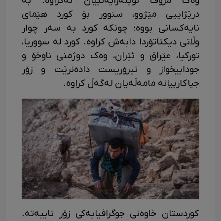
وەک مرۆڤ نوێنەرایەتییان نەکراوە. بە
درێژاییی مێژوو، سنوور بۆ کورد هێمای
نایەکسانی بووە؛ چونکە کورد بە سەر چوار
وڵاتی دیکتاتۆردا دابەش کراوە. کورد لە سووریا،
تورکیا، عێراق و ئێران، وەک دوژمنی ناوخۆ و
جوداییخواز و تیرۆریست دادەنرێت و زۆر
جیاکارییانە مامەڵەیان لەگەڵ کراوە.
کوردستان خاوەنی جوگرافیایەکی زۆر تایبەتە.