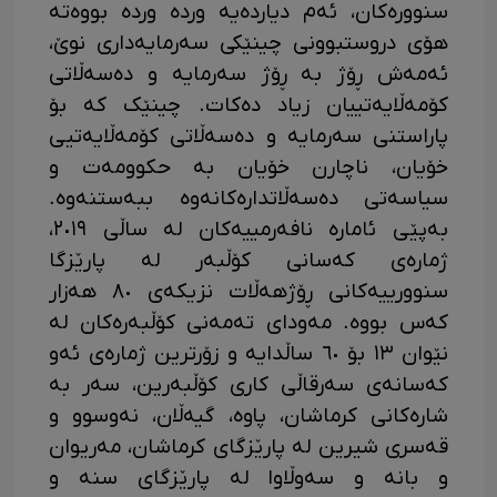
سنوورەکان، ئەم دیاردەیە وردە وردە بووەتە
هۆی دروستبوونی چینێکی سەرمایەداری نوێ،
ئەمەش ڕۆژ بە ڕۆژ سەرمایە و دەسەڵاتی
کۆمەڵایەتییان زیاد دەکات. چینێک کە بۆ
پاراستنی سەرمایە و دەسەڵاتی کۆمەڵایەتیی
خۆیان، ناچارن خۆیان بە حکوومەت و
سیاسەتی دەسەڵاتدارەکانەوە ببەستنەوە.
بەپێی ئامارە نافەرمییەکان لە ساڵی ٢٠١٩،
ژمارەی کەسانی کۆڵبەر لە پارێزگا
سنوورییەکانی ڕۆژهەڵات نزیکەی ٨٠ هەزار
کەس بووە. مەودای تەمەنی کۆڵبەرەکان لە
نێوان ١٣ بۆ ٦٠ ساڵدایە و زۆرترین ژمارەی ئەو
کەسانەی سەرقاڵی کاری کۆڵبەرین، سەر بە
شارەکانی کرماشان، پاوە، گیەڵان، نەوسوو و
قەسری شیرین لە پارێزگای کرماشان، مەریوان
و بانە و سەوڵاوا لە پارێزگای سنە و