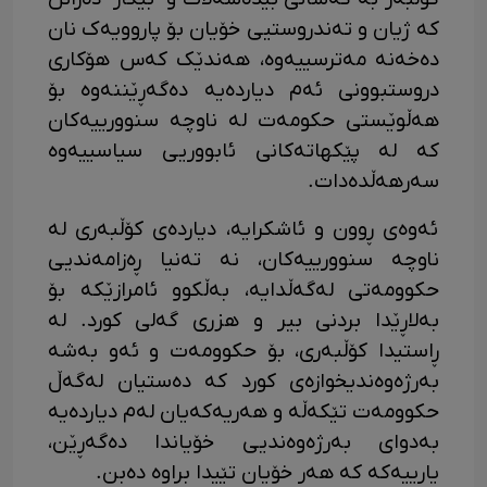
کە ژیان و تەندروستیی خۆیان بۆ پاروویەک نان
دەخەنە مەترسییەوە، هەندێک کەس هۆکاری
دروستبوونی ئەم دیاردەیە دەگەڕێننەوە بۆ
هەڵوێستی حکومەت لە ناوچە سنوورییەکان
کە لە پێکهاتەکانی ئابووریی سیاسییەوە
سەرهەڵدەدات.
ئەوەی ڕوون و ئاشکرایە، دیاردەی کۆڵبەری لە
ناوچە سنوورییەکان، نە تەنیا ڕەزامەندیی
حکوومەتی لەگەڵدایە، بەڵکوو ئامرازێکە بۆ
بەلاڕێدا بردنی بیر و هزری گەلی کورد. لە
ڕاستیدا کۆڵبەری، بۆ حکوومەت و ئەو بەشە
بەرژەوەندیخوازەی کورد کە دەستیان لەگەڵ
حکوومەت تێکەڵە و هەریەکەیان لەم دیاردەیە
بەدوای بەرژەوەندیی خۆیاندا دەگەڕێن،
یارییەکە کە هەر خۆیان تێیدا براوە دەبن.