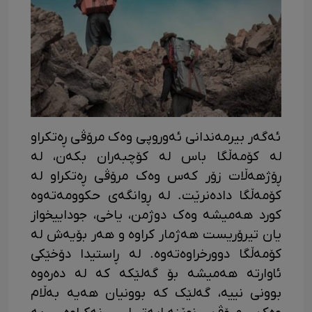
ئەگەر بیرمەندانی ئەوروپی وەک مرۆڤی ڕەتکراو
لە کۆمەڵگا باس لە کۆچبەران بکەن، لە
ڕۆژهەڵات زۆر کەس وەک مرۆڤی ڕەتکراو لە
کۆمەڵگا دادەنرێت. لە ڕوانگەی حکوومەتەوە
کورد هەمیشە وەک دوژمن، یاخی، جوداییخواز
یان تیرۆریست هەژمار کراوە و هەر بۆیەش لە
کۆمەڵگا دوورخراوەتەوە. لە ڕاستیدا دۆخێکی
ئاوارتە هەمیشە بۆ گەلێکە کە لە دەرەوە
بوونی نییە، گەلێک کە بوونیان هەیە بەڵام