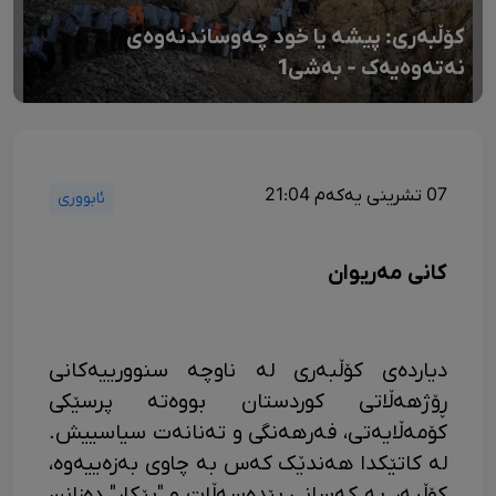
کۆڵبەری: پیشە یا خود چەوساندنەوەی
نەتەوەیەک - بەشی1
07 تشرینی یەکەم 21:04
ئابووری
کانی مەریوان
دیاردەی کۆڵبەری لە ناوچە سنوورییەکانی
ڕۆژهەڵاتی کوردستان بووەتە پرسێکی
کۆمەڵایەتی، فەرهەنگی و تەنانەت سیاسییش.
لە کاتێکدا هەندێک کەس بە چاوی بەزەییەوە،
کۆڵبەر بە کەسانی بێدەسەڵات و "بێکار" دەزانن