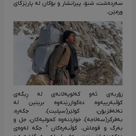
سەردەشت، شنۆ، پیرانشار و بۆکان لە پارێزگای
ورمێن.
زۆربەی ئەو کەلوپەلانەی لە ڕیگەی
کۆڵبەرییەوە دەگوازرێنەوە بریتین لە
تەلەفزیۆن، کولێر(سپلیت)، جگەرە،
بەفرگر(سەلاجە)، خواردنەوە کحولیەکان، جل و
بەرگ و قوماش. کۆڵبەرەکان " جگە لەوەی