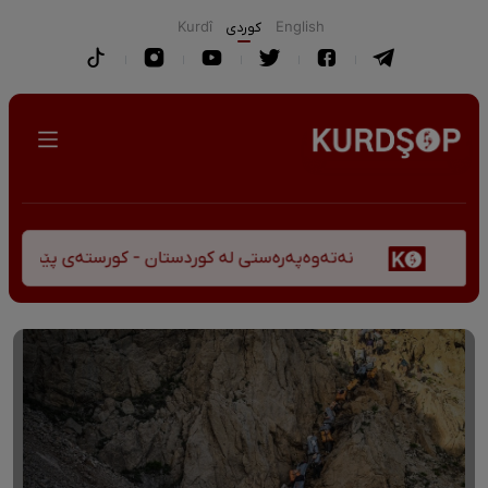
English
كوردی
Kurdî
نەتەوەپەرەستی لە کوردستان - کورستەی پێشڤەچوونی مێژوو