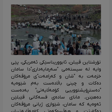
تۆرشتاین ڤیبلن، ئابووریناسێکی ئەمریکی، پێی
وایە لە سیستەمی "سەرمایەداری"دا سامان
خزمەت بە "شان و کەرامەت"ی مرۆڤەکان
دەکات و چینی باڵادەست بەم شێوەیە
"دەستڕۆیشتووییی کۆمەڵایەتی" بەدەست
دەهێنن. مانای سادەی قسەکانی ڤێبلێن
ئەوەیە کە سامان، شێوازی ژیانی مرۆڤەکان
دەگۆڕێت و هەڵسوکەوتی کۆمەڵایەتییان