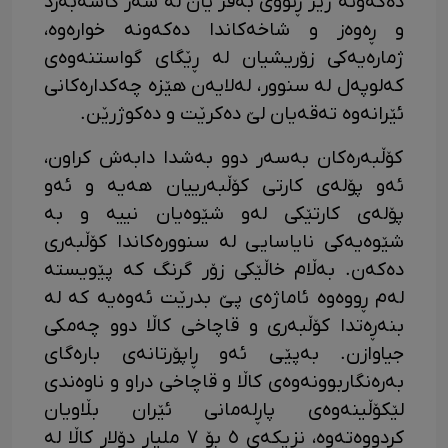
دەکەونە ژێر ڕنووی بەفر یان لە سەر گاشەبەرد
و ڕەوەز و شاخەکاندا دەکەونە خوارەوە،
ژمارەیەکی زۆریشیان لە ڕێگای گواستنەوەی
کەلوپەل لە سنوور، لەلایەن هێزە چەکدارەکانی
ئێرانەوە تەقەیان لێ دەکرێت و دەکوژرێن.
کۆڵبەرەکان بەسەر دوو بەشدا دابەش کراون،
ئەو پۆلەی کارتی کۆڵبەرییان هەیە و ئەو
پۆلەی کارتێکی لەو شێوەیان نییە و بە
شێوەیەکی نایاسایی لە سنوورەکاندا کۆڵبەری
دەکەن. بەڵام خاڵێکی زۆر گرنگ کە پێویستە
لەم ڕووەوە ئاماژەی پێ بدرێت ئەوەیە کە لە
بنەڕەتدا کۆڵبەری و قاچاخی کاڵا دوو چەمکی
جیاوازن. بەپێی ئەو ڕاپۆرتانەی بارەگای
بەرەنگاربوونەوەی کاڵا و قاچاخی دراو و ناوەندی
لێکۆڵینەوەی پاڕلەمانی ئێران بڵاویان
کردووەتەوە، نزیکەی ٥ بۆ ٧ ملیار دۆلار کاڵا لە