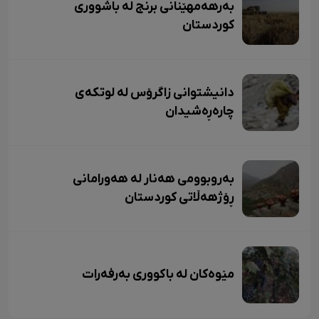
بەرهەمهێنانی برنج لە باشووری
کوردستان
دانیشتوانی زاگرۆس لە لوتکەی
چارەڕەشیدان
بەروبوومی هەنار لە هەورامانی
ڕۆژهەڵاتی کوردستان
مێوەکان لە باکووری بەرفەرات