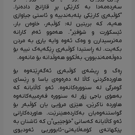
سەردەمەدا بە کارێکی پڕ قازانج دادەنرا.
"کۆڵبەری کارێکی پلەبەندییە و ئاستی جیاوازی
هەیە، کە بریتین لە: کۆڵبەر، خاوەن بار،
ئێسکۆرت و شۆفێر". هەموو ئەم کارانە
مەترسیدارن و وەک ئەوە وایە یاری بە مردن
بکەیت. لە ڕاستیدا کۆڵبەری ڕێگەیەک نییە بۆ
دەوڵەمەندبوون، بەڵکوو هەوڵدانە بۆ مانەوە.
ڕەگ و ڕیشەی کۆڵبەری ئەگەڕێتەوە بۆ
هاوردەکردنی کاڵا لە دەرەوەی یاسا و ڕێسای
گومرگی لە سنوورەکانەوە. ئەو کاڵایانە کە
بەهۆی باجی زۆر لە سنوورە فەرمییەکانەوە
هاوردە ناکرێن، هێزی مرۆیی یان کۆڵبەر بۆ
گواستنەوەیان بەکاردەهێنرێت. هاوردەکارانی
ئەو کاڵایانە کەسانی "خۆجێیی"ن کە ئاشنان بە
پێکهاتەی کۆمەڵایەتی-ئابووریی ئەودیوی