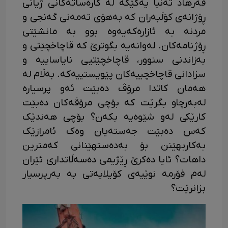
فەرهاد تەنیا یەکێکە لە کارەساتەکانی ژیانی
ڕۆژانەی کۆڵبەران کە بەهۆی تەمەنی گەنجی و
مردنە بە ئازارەکەیەوە بوو بە مانشێتی
ڕۆژنامەکان. لەوانەیە بگوترێ کە قاچاخچێتی و
بەزاندنی سنوور، قاچاخچێتیی نایاساییە و
سزادانی قاچاخچییەکان پێویستییەکە. بەڵام لە
هەمان کاتدا مرۆڤ دەبێت ئەو پرسیارە
لەبەرچاو بگرێت کە بۆچی مرۆڤەکان دەبێت
کارێکی لەو شێوەیە بکەن؟ بۆچی هەندێک
کەس دەبێت جەستەیان وەک ئامرازێک
بەکاربهێنن بۆ بەدەستهێنانی کەمترین
داهات؟ ئایا دەکرێ ڕێژیمی دەسەڵاتداری ئێران
لەم فۆرمە نوێیەی کۆیلایەتی بە بەرپرسیار
بزانرێت؟