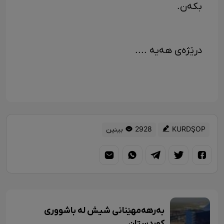
بکەن.
درێژەی هەیە ....
KURDŞOP
2928 بینین
بەرهەمهێنانی شیش لە باشووری
کوردستان