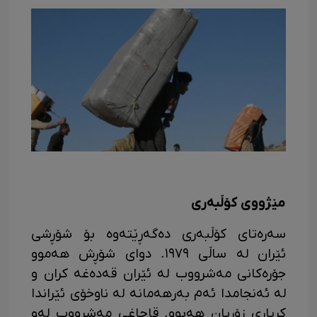
مێژووی کۆڵبەری
سەرەتای کۆڵبەری دەگەڕێتەوە بۆ شۆڕشی
ئێران لە ساڵی ١٩٧٩. دوای شۆڕش هەموو
جۆرەکانی مەشرووب لە ئێران قەدەغە کران و
لە ئەنجامدا ئەم بەرهەمانە لە ناوخۆی ئێراندا
کڕیاری زۆریان هەبوو. قاچاغی مەشرووب لەو