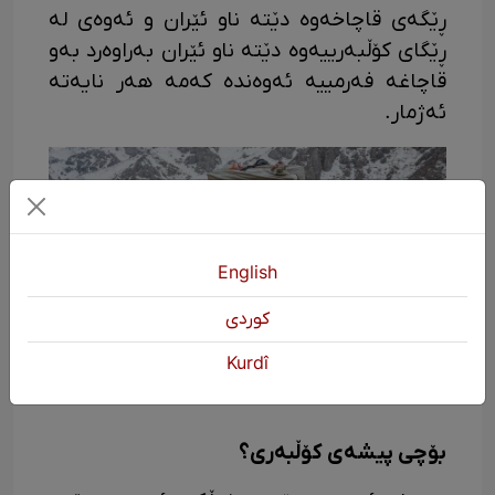
ڕێگەی قاچاخەوە دێتە ناو ئێران و ئەوەی لە
ڕێگای کۆڵبەرییەوە دێتە ناو ئێران بەراوەرد بەو
قاچاغە فەرمییە ئەوەندە کەمە هەر نایەتە
ئەژمار.
English
كوردی
Kurdî
بۆچی پیشەی کۆڵبەری؟