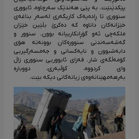
پێکدێنێت. بە پێی هەندێک سەرچاوە، ئابووری
سنووری تا ڕادەیەک کاریگەری لەسەر بناغەی
خێزانەکان داناوە کە دەکرێ بڵێین خێزان
ملکەچی ئەو گۆڕانکارییانە بوون. سنوور و
گەشەسەندنی سنوورەکان بوونەتە هۆی
دابەشبوون و نایەکسانی و جەمسەرگیریی
کۆمەڵگەی شار. فەزای ئابووریی سنووری زاڵ
وای کردووە، کۆڵبەری، دووبارە
بەرهەمهێنانەوەی زیانەکانی دیکە بێت.