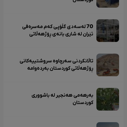
70 لەسەدی گڵۆپی کەم مەسرەفی
ئێران لە شاری بانەی ڕۆژهەڵاتی
کوردستان بەرهەم دێت.
تاڵانکردنی سەرچاوە سروشتییەکانی
ڕۆژهەڵاتی کوردستان بەردەوامە
بەرهەمی هەنجیر لە باشووری
کوردستان