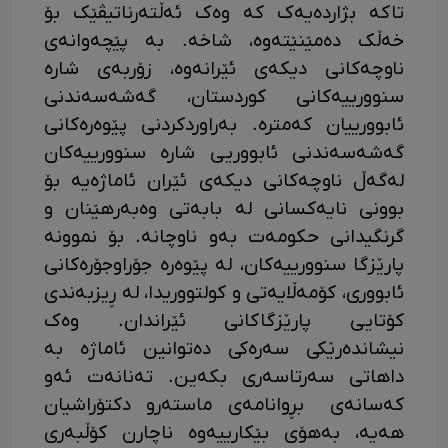
تاکە بژاردەیەک کە وەک ئەڵتەرناتیڤێک بۆ
خەڵک دەمێنێتەوە، شاخە. بە پێچەوانەی
ناوچەکانی دیکەی ئێرانەوە، زۆربەی شارە
سنوورییەکانی کوردستان، گەشەسەندنی
ئابوورییان کەمترە. بەراوردکردنی پێوەرەکانی
گەشەسەندنی ئابووریی شارە سنوورییەکان
لەگەڵ ناوچەکانی دیکەی ئێران ئاماژەیە بۆ
بوونی نایەکسانی لە بابەتی وەبەرهێنان و
گرنگیدانی حکومەت بەو ناوچانە. بۆ نموونە
پارێزگا سنوورییەکان، لە پێوەرە جۆراوجۆرەکانی
ئابووری، کۆمەڵایەتی و کولتووریدا، لە ڕیزبەندی
کۆتایی پارێزگاکانی ئێراندان. وەک
نیشاندەرێکی سەرەکی دەتوانین ئاماژە بە
داهاتی سەرتاسەری بکەین. تەنانەت ئەو
کەسانەی بڕوانامەی ماستەرو دکتۆراشیان
هەیە، بەهۆی بێکارییەوە ناچارن کۆڵبەری