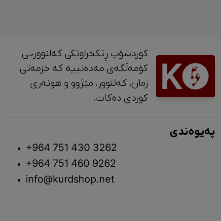
کوردشۆپ ڕێکخراوێکی کەلتووریی
کۆمەڵگەی مەدەنییە کە خزمەتی
زمان، کەلتوور، مێژوو و ‎هونەری
کوردی دەکات.
پەیوەندی
+964 751 430 3262
+964 751 460 9262
info@kurdshop.net