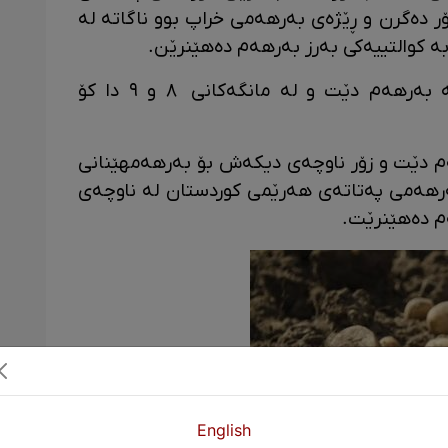
ر دەگرن و ڕێژەی بەرهەمی خراپ بوو ناگاتە لە
ە کوالتییەکی بەرز بەرهەم دەهێنرێن.
لە دوای نزیکەی ١٥٠-١٦٠ ڕۆژ پەتاتەکە بەرهەم دێت و لە مانگەکانی ٨ و ٩ دا کۆ
ەم دێت و زۆر ناوچەی دیکەش بۆ بەرهەمهێنانی
 گونجاون بەڵام بە ڕێژەی ٧٠٪ بەرهەمی پەتاتەی هەرێمی کوردستان لە ناوچەی
م دەهێنرێت.
English