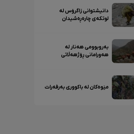
دانیشتوانی زاگرۆس لە
لوتکەی چارەڕەشیدان
بەروبوومی هەنار لە
هەورامانی ڕۆژهەڵاتی
کوردستان
مێوەکان لە باکووری بەرفەرات