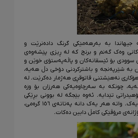
 جیهاندا بە بەرهەمێکی گرنگ دادەنرێت و
کانی وەک گەنم و برنج کە لە ڕیزی پێشەوەی
ى سوودى بۆ ئێسقانەکان و پاڵەپەستۆى خوێن و
 بە شێرپەنجە و باشترکردنى دۆخى دڵ هەیە،
 هۆکاری نەهێشتنى قاتوقڕى هەژمار دەکرێت. لە
ەیە، چونکە بە سەرچاوەیەکی هەرزان بۆ وزە
ۆهیدراتی تێدایە. ئەوە بێجگە لە بوونی بڕێکی
گونجاو لە ڤیتامین سی و ڤیتامین بی یەک. واتە هەر یەک دانە پەتاتەى ١٥٦ گرەمی،
ژانەی مرۆڤێکی کامڵ دابین دەکات.