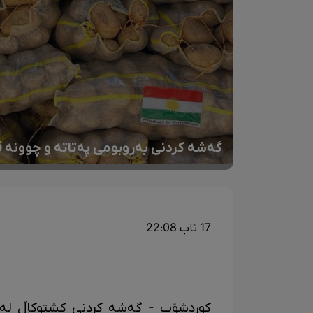
گەشە کردنی بەروبومی پەتاتە و چوونە ق
17 ئاب 22:08
کوردشۆپ - گەشە کردنی کشتوکاڵ لە 