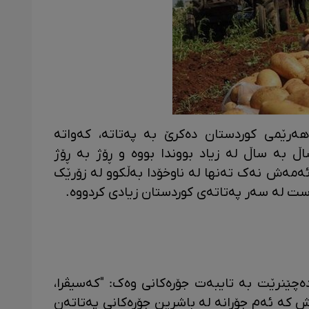
ۆنم زه‌وینی هەرێمی کوردستان دەکرێ به‌ په‌تاته‌، کەواتە
ڵ بە ساڵ لە زیاد بووندا بووە و ڕۆژ بە ڕۆژ
ئەمەش نەک تەنها لە ناوخۆدا بەڵکوو لە زۆرێک
واست لە سەر پەتاتەی کوردستان زیادی کردووە.
ەچێنرێت بە تایبەت جۆرەکانی وەک: "کەسیڤرا،
ش کە ئەم جۆرانە لە باشرین جۆرەکانی پەتاتەن