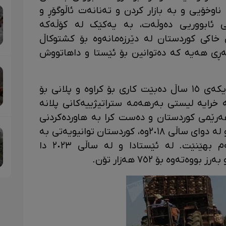
اوخۆیی و بە بازار کردن و تەنانەت ئاڵوگۆڕ و
نی ئابووریی دەوڵەت، بە یەکێک لە کۆڵەکە
 خاکی کوردستان لە دێرزەمانەوە بۆ کشتوکاڵ
ەڕی هەیە کە دەتوانین بۆ ئێستا و داهاتووش
بەرهەمهێنانی پەتاتە لە کوردستان نزیکەی ١٥ ساڵ دەبێت کاری بۆ کراوە و پلانی بۆ
وە چاندنی پەتاتە خرایە لیستی بەرهەمە ستراتیژییەکانی پلانە
ەرێمی کوردستان و دەست کرا بە هاوردەکردنی
بنەتۆوی پەتاتە لەهۆلەندا و فەرەنسا و لە دوای ساڵی ٢٠١٨وە، کوردستان توانیویەتی بە
ساڵانە ٨٥ هەزار تۆن پەتاتە بەرهەم بهێنێت. لە ئێستادا و لە ساڵی ٢٠٢٣ دا
تەوە بۆ ٧٥٢ هەزار تۆن.