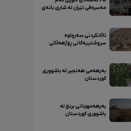
70 لەسەدی گڵۆپی کەم
مەسرەفی ئێران لە شاری بانەی
ڕۆژهەڵاتی کوردستان بەرهەم
دێت.
تاڵانکردنی سەرچاوە
سروشتییەکانی ڕۆژهەڵاتی
کوردستان بەردەوامە
بەرهەمی هەنجیر لە باشووری
کوردستان
بەرهەمهێنانی برنج لە
باشووری کوردستان