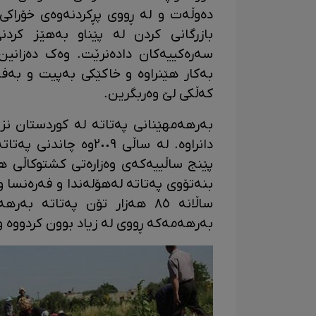
دەوڵەت و لە ڕووی پڕکردنەوەی خۆراکی ن
بازرگانی کردن لە پێناو بەهێز کرد
سەرەکییەکان دادەنرێت. وەک دەزانین
بەکار هێنراوە و خاکێکی بەپیت و بەف
کەڵکی لێ وەربگرین.
دانراوە. لە ساڵی ٢٠٠٩
پێنج ساڵییەکەی وەزارەتی کشتوکاڵی ه
بەرهەمەکە ڕووی لە زیاد بوون کردووە و بەرز بووە