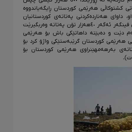
هەموو پارێزگاکانی عێراقی دەنێرن. ئەم کارگەیە لە ڕۆژێکدا ٥٠٠ هەزار کیسی چپس
تی کشتوکاڵی هەرێمی کوردستان ڕایگەیاندووە
او، داوای هەناردەکردنی پەتاتەی کوردستانیان
کردووە. لەگەڵ ئەوەشدا بۆ دروستکرنی فینگه‌ر ئه‌گه‌ر ٤٠هه‌زار تۆن په‌تاته‌ وه‌ربگیرێت
به‌رهه‌م دێت و ده‌بێته‌ داهاتێکی باش بۆ هه‌رێمی
تی هەرێمی کوردستان گرێبەستێکی واژۆ کرد بۆ
 تۆن لە پەتاتەی بەرهەمهێنراوی هەرێمی کوردستان بۆ
ت).