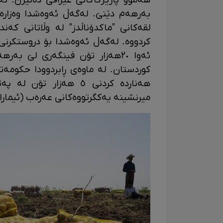
بەرهەم دێنێ. لەگەڵ ئەوەشدا وەزارە
لقەکانی "ماکدۆناڵدز" لە وڵاتانی کەند
ئه‌وا ٢٠هه‌زار تۆن فینگه‌ری لێ 
کوردستان. لە ماوەی ڕابردوودا حکومە
هەناردە کردنی ٥ هەزار
میرنشینە یەکگرتووەکانی عەرەب (ئیمارا