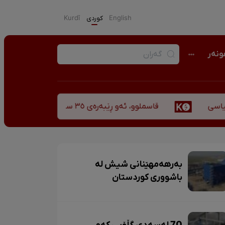
English
كوردی
Kurdî
نەر
قاسملوو، ئەو ڕێبەرەی ٣٥ ساڵ پاش شەهید بوونیشی ڕێبازەکەی هەر زیندووە
بەرهەمهێنانی شیش لە
باشووری کوردستان