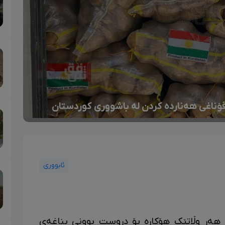
ۆناغی هەناردە کردن لە باشووری کوردستان
ئابووری
هەر وڵاتێک هۆکارە بۆ دروست بوونی بناغەی