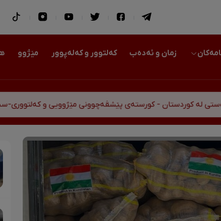
امەکان
زمان و ئەدەب
کەلتوور و کەلەپوور
مێژوو
هو
تان - کورستەی پێشڤەچوونی مێژوویی و کەلتووری-سیاسی