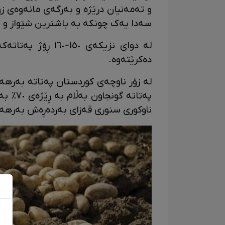
و تەمەنیان درێژە و بەرگەی مانەوەی زۆ
سەدا یەک چونکە بە باشترین شێواز و ب
دەکرێتەوە.
لە زۆر ناوچەی کوردستان پەتاتە بەره
پەتاتە
ناوکوری سنوری قەزای بەردەڕەش بەرهە