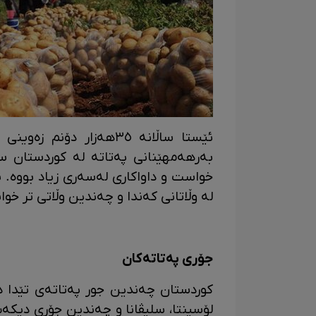
ئێستا ساڵانه‌ ٣٥هه‌زار د
بەرهەمهێنانی پەتاتە لە کوردستان سا
خواست و داواکاری لەسەری زیاد بووە. 
لە وڵاتانی کەندا و چەندین وڵاتی تر خ
جۆری پەتاتەکان
کوردستان چەندین جور پەتاتەی تێدا د
لۆسینتا، سلیڤانا و چەندین جۆری دیکە