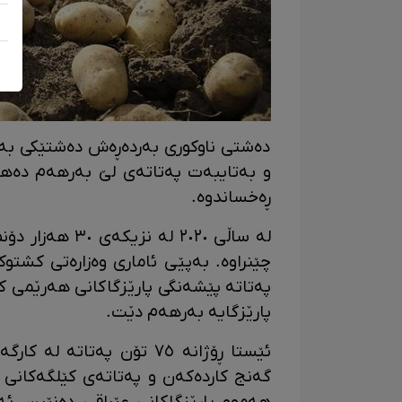
دەشتی ناوکوری بەردەڕەش دەشتێکی بەپی
ڕەخساندوە.
لە ساڵی ٢٠٢٠ لە
چێنراوە. بەپێی ئاماری وەزارەتی کشتو
پارێزگایە بەرهەم دێت.