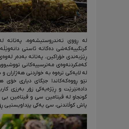
لە ڕووی تەندروستیشەوە، پەتاتە لە
گرنگییەکەشی دەگاتە ئاستی دانەوێڵە
ڕێزبەندی خۆراکین. پەتاتە بەدەر لەوە
کەمکردنەوەى مەترسییەکانى تووشبوون
لە لایەکى ترەوە بە خواردنى هەژاران و
نێو ڕووەکەکاندا جێگای دیاری خۆی ه
دادەنێرێت و ڕێژەیەکی زۆر بەرزی کارب
پاش کوڵاندنی، سێ‌ یەکی پێداویستیی ڕۆ