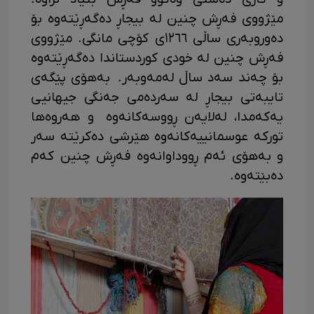
مێژووی فەڕش چنین لە بیجاڕ دەگەڕێتەوە بۆ
دەوروبەری ساڵی ١٢٦٦ی کۆچی مانگی. مێژووی
فەڕش چنین لە خودی کوردستاندا دەگەڕێتەوە
بۆ چەند سەد ساڵ لەمەوبەر. بەهۆی پێگەی
تایبەتی بیجاڕ لە سەردەمی جەنگی جیهانیی
یەکەمدا، لەلایەن ڕووسەکانەوە و هەروەها
تورکە عوسمانییەکانەوە هێرشی دەکرێتە سەر
و بەهۆی ئەم ڕووداوانەوە فەڕش چنین کەم
دەبێتەوە.