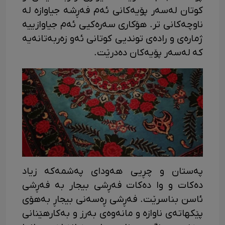
کوتان لەسەر پۆیەکانی ئەم فەڕشە جیاوازە لە
ناوچەکانی تر. هۆکاری سەرەکیی ئەم جیاوازییە
ژمارەی و رادەی توندیی کوتانی ئەو زەربەتانەیە
کە لەسەر پۆیەکان دەدرێت.
پەستان و چڕیی هەودای پەشمەکە زیاد
دەکات و وا دەکات فەڕشی بیجار بە فەڕشی
ئاسن بناسرێت. فەڕشی ڕەسەنی بیجاڕ بەهۆی
پێکهاتەی ناوازە و مانەوەی بەرز و بەکارهێنانی