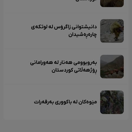
دانیشتوانی زاگرۆس لە لوتکەی
چارەڕەشیدان
بەروبوومی هەنار لە هەورامانی
ڕۆژهەڵاتی کوردستان
مێوەکان لە باکووری بەرفەرات