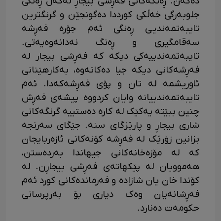
دەکەن. ڕەنگەکانی فەڕشی بیجاڕ لەگەڵ ڕەنگی
جلوبەرگی خەڵکی کورددا دەگونجێن و گرنگترین
تایبەتمەندیی ڕەنگی ئەم جۆرە فەڕشە
سەقامگیری و ڕەنگ نەدانەوەیەتی.
تایبەتمەندییەکی دیکە کە فەڕشی بیجار لە
فەڕشەکانی دیکە جیا دەکاتەوە، بەکارهێنانی
ئاوریشمە لە تان و پۆی فەڕشەکەدا. ئەم
تایبەتمەندییانە وایان کردووە پیشەی فەڕش
چنین ببێتە یەکێک لە کارە دەستییە گرنگەکانی
شاری بیجاڕ و پارێزگای سنە. جێگای سەرنجە
بزانین زۆرێک لە فەڕشە کۆنەکانی ئازەربایجان
کە لە مۆزەخانەکانی جیهاندا بەردەستن،
هەموویان لە پێکهاتەی فەڕشی بیجاڕن. لە
کۆندا خان یان شازادە و فەرماندەکانی کورد ئەم
فەڕشانەیان وەک دیاری بۆ بەرپرسانی
حکومەت دەنارد.