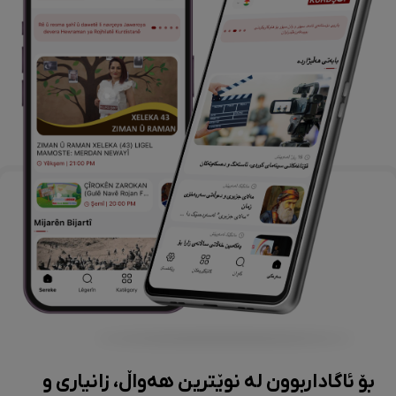
بۆ ئاگاداربوون لە نوێترین هەواڵ، زانیاری و