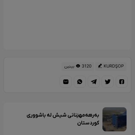
KURDŞOP
3120 بینین
بەرهەمهێنانی شیش لە باشووری
کوردستان