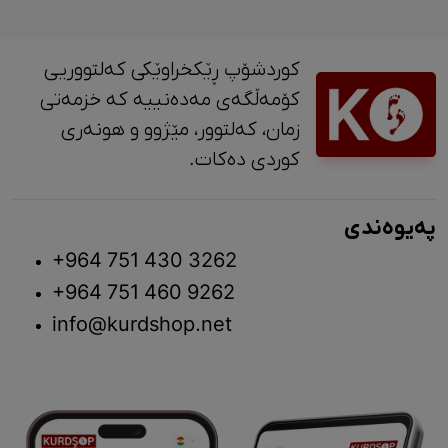
کوردشۆپ ڕێکخراوێکی کەلتووریی
کۆمەڵگەی مەدەنییە کە خزمەتی
زمان، کەلتوور، مێژوو و ‎هونەری
کوردی دەکات.
پەیوەندی
+964 751 430 3262
+964 751 460 9262
info@kurdshop.net