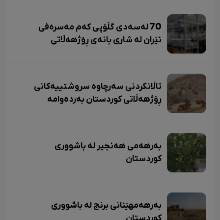
70 لەسەدی گڵۆپی کەم مەسرەفی
ئێران لە شاری بانەی ڕۆژهەڵاتی
کوردستان بەرهەم دێت.
تاڵانکردنی سەرچاوە سروشتییەکانی
ڕۆژهەڵاتی کوردستان بەردەوامە
بەرهەمی هەنجیر لە باشووری
کوردستان
بەرهەمهێنانی برنج لە باشووری
کوردستان