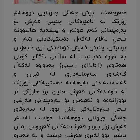
هەرچەندە پێش جەنگی جیهانیی دووهەم
زۆرێک لە ئامێرەکانی چنینی فەڕش بۆ
پەرەپێدانی ئەم هونەر و پیشەیە هاتبوونە
بیجاڕ، بەڵام لەگەڵ دەستپێکردنی شەڕ و
برسێتی، چنینی فەڕش قۆناغێکی تری دابەزین
بە خۆوە دەبینێت. لە ساڵانی ١٣٤٠ی کۆچی
هەتاوی (1961ی زایینی) بەدواوە لەگەڵ
گەشەی سەرمایەداری لە ئێران و
گەشەسەندنی بەرهەمه دەستییەکان، زۆرێک
لە ناوەندەکانی فەڕش چنین بۆ جارێکی تر
بووژانەوە و ئەمەش بۆ پەرەپێدانی فەڕشی
بیجاڕ سەرەتایەکی باش بوو. لە سەرەتای
جەنگی جیهانی دووهەمدا خواست لەسەر
فەڕش زۆر بوو و فەڕشچنەکانی گەڕووس پێیان
باشتر بوو لەبری فەڕشی درشت و بە قەبارە