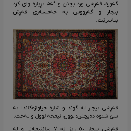
گەورە، فەڕشی ورد بچنن و ئەم بڕیارە وای کرد
بیجاڕ و گەڕووس بە جەمسەری فەڕش
بناسرێت.
فەڕشی بیجار لە گوند و شارە جیاوازەکاندا بە
سێ شێوە دەیچنن: لوول، نیمچە لوول و تەخت.
فەڕشی بیجار ٥٠ ڕیز لە ٧ سانتیمەتر و لە