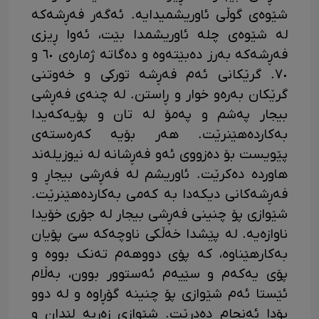
شێوەی گوڵی ئاوریشمیدایە. ئەگەر فەڕشەکە
لە شێوەی چله ئاوریشمدا بێت، ئەوا ڕیزی
فەڕشەکە بەرز دەبێتەوە و دەگاتە ژمارەی ٦٠ و
٧٠. گرێکانی ئەم فەڕشە تورکی و خەوتنی
گرێکان بەرەو خوار و ڕاستن. لە چنەی فەڕشی
بیجار پەشم و پەمۆ لە تان و پۆیەکەیدا
بەکاردەهێنرێت. هەر بۆیە کەرەستەی
پێویست بۆ دەزووی ئەو فەڕشانە لە نیوزیلەند
هاوردە دەکرێت. ئاوریشم لە فەڕشی بیجاڕ و
فەڕشەکانی دیکەدا بە کەمی بەکاردەهێنرێت.
شێوازی پۆ چنینی فەڕشی بیجار لە جۆری خۆیدا
ناوازەیە. لە پێشدا خەڵکی ناوچەکە سێ پۆیان
بەکارهێناوە، کە پۆی دووهەم تەنک بووە و
پۆی یەکەم و سێیەم ئەستوور بوون، بەڵام
ئێستا ئەم شێوازی پۆ چنینە گۆڕاوە و لە دوو
پۆدا ئەنجام دەدرێت. شێوازی زەربە لێدان و