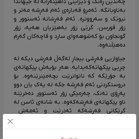
چەندین ڕەنگ و دیزاینی داهێنەرانە لە جیهاندا
بەناوبانگە. ئەمڕۆ قەبارەی ئەم فەڕشە مەتر و
نیوێک و سەرووترە. ئەم فەڕشانە ئەستوور و
زۆر قورسن. گرێی زۆر بەهێزیان هەیە، زۆر
گونجاون بۆ کەشوهەوای سارد و قاچەکان گەرم
دەهێڵنەوە.
جیاوازیی فەڕشی بیجاڕ لەگەڵ فەڕشی دیکە لە
چڕیی پێکهاتەکەیدایە. هەر بۆیەش پێکهاتەی
بە جۆرێکە کە ناتوانرێت بچەمێنرێنەوە. بۆ
دروستکردنی ئەم فەڕشە جگە لە یەک یان دوو
پەڕۆی تەنک، چەرمێکی زۆر ئەستوور دەخرێتە
ناو پێکهاتەی فەڕشەکەوە. بە شانەی ئاسن لە
گرێکانی فەڕشەکە ئەدرێت و ئەمەش
پێکهاتەی فەڕشەکە زۆر بەهێزتر دەکات.