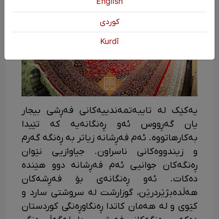
English
كوردی
Kurdî
یەکێک لە تایبەتمەندییەکانی فەڕشی بیجار
یان گەڕووس ئەو ڕەنگانەیە کە تێیدا
بەکارهاتووە. ئەم فەڕشانە زیاتر بە ڕەنگە گەرم
و زیندووەکانی ناسراون. جیاوازیی نێوان
ڕەنگەکان جوانیی ئەم فەڕشانە دوو هێندە
دەکات. ئەو ڕەنگانەی بۆ فەڕشەکان
هەڵدەبژێردرێن، گوزارشت لە سروشتی سارد و
کێوی و لە هەمان کاتدا ڕەنگاوڕەنگی کوردستان