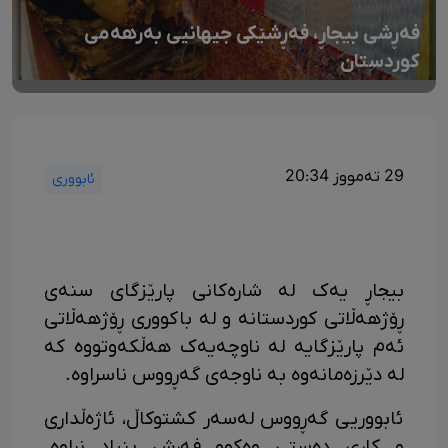
فەڕشی بیجاڕ، فەڕشێکی جیهانیی بەرهەمی
کوردستان
29 تەمووز 20:34
ئابووری
بیجاڕ یەک لە شارەکانی پارێزگای سنەی
ڕۆژهەڵاتی کوردستانە و لە باکووری ڕۆژهەڵاتی
ئەم پارێزگایە لە ناوچەیەک هەڵکەوتووە کە
لە دێرزەمانەوە بە ناوجەی گەڕووس ناسراوە.
ئابووریی گەڕووس لەسەر کشتوکاڵ، ئاژەڵداری
و کاری دەستی وەکوو فەڕش بنیاد نراوە.