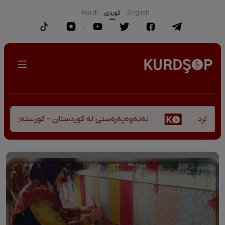
English
كوردی
Kurdî
نەتەوەپەرەستی لە کوردستان - کورستەی پێشڤەچوون