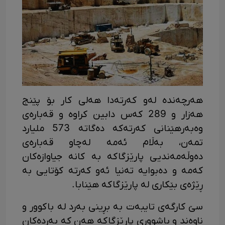
هەرچەندە لەو کەرتەدا هەلی کار بۆ پێنج
هەزار و 289 کەس دابین کراوە و قەبارەی
وەبەرهێنانی کەرتەکە دەگاتە 573 ملیارد
تمەن، بەڵام ئەمە لەچاو قەبارەی
دەوڵەمەندیی پارێزگاکە بە کانە جیاوازەکان
کەمە و دەبوایە تەنیا ئەو کەرتە کۆتایی بە
ڕێژەی بێکاری لە پارێزگاکە هێنابا.
سێ کارگەی تایبەت بە بڕینی بەرد لە باکوور و
ناوەند و باشووری پارێزگاکە هەن کە بەردەکان