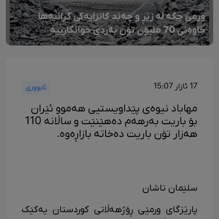
ورمێ جگە لە زێڕ و چەند کانزایەکی گرانبەها
خاوەنی 70 ملیۆن تۆن بەردی جوانکارییە
17 ئازار 15:07
ئابووری
مهاباد نیوەی پێداویستیی هەموو ئێران
بۆ باریت بەرهەم دەهێنێت و ساڵانە 110
هەزار تۆن باریت دەخاتە بازاڕەوە.
سلێمان تاشان
پارێزگای ورمێی ڕۆژهەڵاتی کوردستان یەکێک