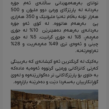
توانای بەرهەمهێنانی ساڵانەی ئەم جۆرە
بەردانە لە پارێزگای ورمێ دوو ملیۆن و 500
هەزار تۆنە بەڵام تەنیا ملیۆنێک و 350 هەزاری
پێ بەرهەم هاتووە. لە کۆی ئەو جۆرە
بەردانەی بەرهەم دەهێنرێن 10% لە جۆری
مەڕمەڕ، 8% لە جۆری گرانیت، 5% لە جۆری
چینی و ئەوەی تری 49% مەرمەریت و 28%
تەراوەرتەنە.
یەکێک لە گرنگترین ئەو کێشانەی کە بەربینگی
کەرتی کانزاکانی ورمێی گرتووە ئەوەیە مادەکە
بە خاوی بۆ پارێزگاکانی تر دەگوازرێتەوە و لەوێ
گۆڕانکارییان بەسەردا دێت و دەخرێنە بازاڕەوە.