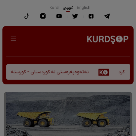
English
كوردی
Kurdî
نەتەوەپەرەستی لە کوردستان - کورستەی پێشڤەچوون