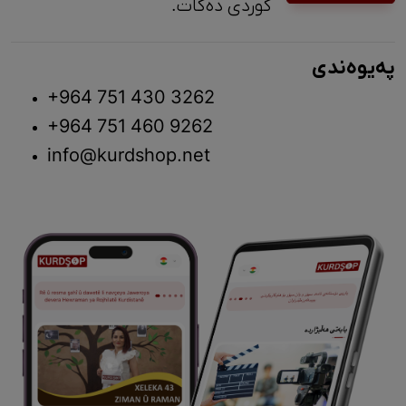
کوردی دەکات.
پەیوەندی
+964 751 430 3262
+964 751 460 9262
info@kurdshop.net