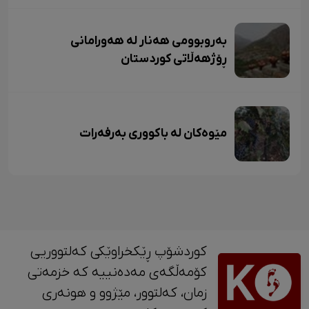
بەروبوومی هەنار لە هەورامانی
ڕۆژهەڵاتی کوردستان
مێوەکان لە باکووری بەرفەرات
کوردشۆپ ڕێکخراوێکی کەلتووریی
کۆمەڵگەی مەدەنییە کە خزمەتی
زمان، کەلتوور، مێژوو و ‎هونەری