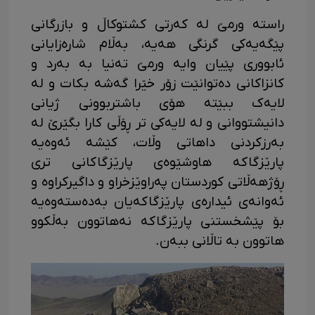
راستە ورمێ لە کەرتی کشتوکاڵ و بازرگانی
پێگەیەکی گرنگی هەیە، بەڵام شارەزایانی
ئابووری پێیان وایە ورمێ تەنیا بە بەرد و
کانزاکانی دەتوانێت زۆر خێرا گەشە بکات و لە
لایەک ببێتە هۆی باشتربوونی ژیانی
دانیشتووانی و لە لایەکی تر ڕۆڵی کارا بگێرێ لە
بەرزکردنی داهاتی وڵات، کێشە ئەوەیە
پارێزگاکە هاوشێوەی پارێزگاکانی تری
ڕۆژهەڵاتی کوردستان پەراوێزخراو و داگیرکراوە و
ئەوانەی ئیدارەی پارێزگاکەیان بەدەستەوەیە
بۆ پێشخستنی پارێزگاکە نەهاتوون بەڵکوو
هاتوون بە تاڵانی ببەن.