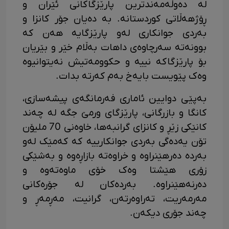
لە دەوڵەمەندترین پارێزگاکانی ئێران و
ڕۆژهەڵاتی کوردستانە. بە دەیان جۆر کانزا و
بەردی جوانکاری لەو پارێزگایە هەن کە
بوونەتە سەرچاوەی داهات بەڵام خێر و بێریان
بۆ پارێزگاکە نییە و حکوومەتیش نەیتوانیوە
وەک پێویست بایەخ بەم کەرتە بدات.
بەپێی دوایین ئاماری فەرمانگەی پیشەسازی،
کانگا و بازرگانی، پارێزگای ورمێ جگە لە چەند
کانێکی زێڕ و کانزای گرانبەها، خاوەنی 70 ملیۆن
تۆن یەدەگی بەردی جوانکارییە کە کەمێک لەو
بەردە دەرهێنراوە و خراوەتە بازاڕەوە و بەشێکی
زۆری هێشتا وەک خۆی ماوەتەوە و
دەرنەهێنراوە. بەردەکان لە جۆرەکانی
مەرمەریت، تەراوەرتەن، گرانیت، مەڕمەڕ و
چەند جۆری دیکەن.