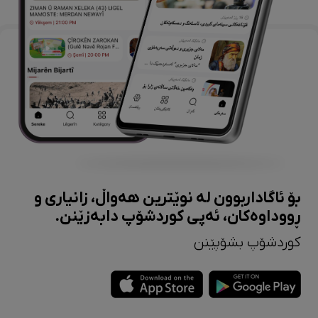
بۆ ئاگاداربوون لە نوێترین هەواڵ، زانیاری و
ڕووداوەکان، ئەپی کوردشۆپ دابەزێنن.
کوردشۆپ بشۆپێنن