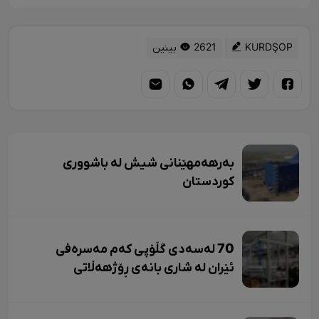
KURDŞOP
2621 بینین
بەرهەمهێنانی شیش لە باشووری
کوردستان
70 لەسەدی گڵۆپی کەم مەسرەفی
ئێران لە شاری بانەی ڕۆژهەڵاتی
کوردستان بەرهەم دێت.