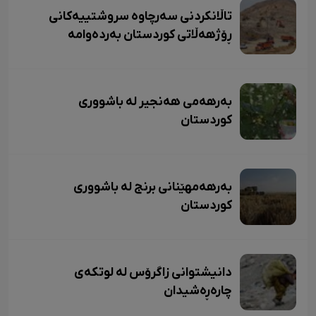
تاڵانکردنی سەرچاوە سروشتییەکانی
ڕۆژهەڵاتی کوردستان بەردەوامە
بەرهەمی هەنجیر لە باشووری
کوردستان
بەرهەمهێنانی برنج لە باشووری
کوردستان
دانیشتوانی زاگرۆس لە لوتکەی
چارەڕەشیدان