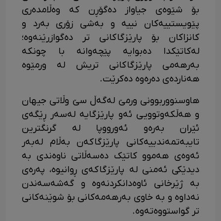
بۆ شێوەی جیاواز دەگۆڕن کە وەڵامدەری
پێویستییەکان نییە و بەشی زۆری بەرد و
کانزاکان بۆ پارێزگاکانی تر دەگوازرێنەوە؛
لەکاتێکدا دەبوایە پێچەوانە با چونکە
بەرهەمی پارێزگاکانی تریش لە ورمێوە
هەناردەی دەرەوە دەکرێت.
هاوسنووربوونی ورمێ لەگەڵ سێ وڵاتی جیهان
و هەڵکەوتوویی ئەو پارێزگایە لەسەر ڕێگەی
ئێران بەرەو ئەورووپا لە گرنگترین
تایبەتمەندییەکانی پارێزگاکەن بەڵام لەبەر
ئەوەی هەموو کاتێک دەسەڵاتی ناوەندی بە
دیدێکی ئەمنی لە پارێزگاکەی ڕوانیوە، پەرەی
بە ژێرخانی ئاوەدانکردنەوە و گەشەسەندن
نەداوە و بە خاوی بەرهەمەکانی بۆ شوێنەکانی
تر گواستووەتەوە.