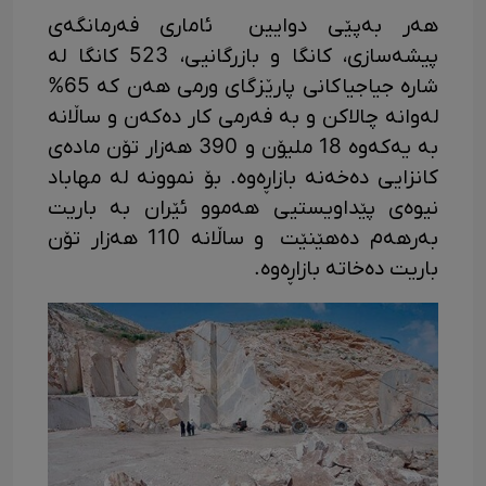
هەر بەپێی دوایین ئاماری فەرمانگەی
پیشەسازی، کانگا و بازرگانیی، 523 کانگا لە
شارە جیاجیاکانی پارێزگای ورمی هەن کە 65%
لەوانە چالاکن و بە فەرمی کار دەکەن و ساڵانە
بە یەکەوە 18 ملیۆن و 390 هەزار تۆن مادەی
کانزایی دەخەنە بازاڕەوە. بۆ نموونە لە مهاباد
نیوەی پێداویستیی هەموو ئێران بە باریت
بەرهەم دەهێنێت و ساڵانە 110 هەزار تۆن
باریت دەخاتە بازاڕەوە.