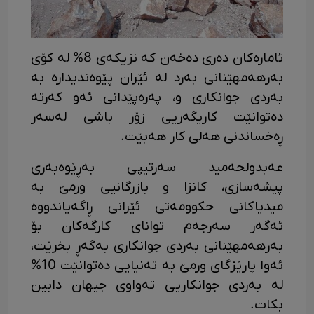
ئامارەکان دەری دەخەن کە نزیکەی 8% لە کۆی
بەرهەمهێنانی بەرد لە ئێران پێوەندیدارە بە
بەردی جوانکاری و، پەرەپێدانی ئەو کەرتە
دەتوانێت کاریگەریی زۆر باشی لەسەر
ڕەخساندنی هەلی کار هەبێت.
عەبدولحەمید سەرتیپی بەڕێوەبەری
پیشەسازی، کانزا و بازرگانیی ورمێ بە
میدیاکانی حکوومەتی ئێرانی ڕاگەیاندووە
ئەگەر سەرجەم توانای کارگەکان بۆ
بەرهەمهێنانی بەردی جوانکاری بەگەڕ بخرێت،
ئەوا پارێزگای ورمێ بە تەنیایی دەتوانێت 10%
لە بەردی جوانکاریی تەواوی جیهان دابین
بکات.