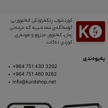
کوردشۆپ ڕێکخراوێکی کەلتووریی
کۆمەڵگەی مەدەنییە کە خزمەتی
زمان، کەلتوور، مێژوو و ‎هونەری
کوردی دەکات.
پەیوەندی
+964 751 430 3262
+964 751 460 9262
info@kurdshop.net