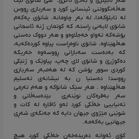
هەر نابینرێ و بەدی ناکرێ. سێ شانۆی لێک
هەڵەنگووتنی ئینسانی کورد و سەربازی ڕووس
لە تابلۆکەدا، لە بەر چاومانە. شانۆی یەکەم
شانۆی لایەنی ڕاستە، کە کوتمان ژنە ئاسمانی
پۆشەکە تەواو خەجڵاوەو و هەر دووک دەستی
هەڵهێناوە. شانۆی ناوەڕاست پیاوە کوردەکەیە،
کە بەدەست سەبازانی ڕووسەوە خەریکە
دەکوژرێ و شانۆی لای چەپ، پیاوێک و ژنێکی
کوردی سوور پۆشن کە لە هەمبەر سەربازی
ڕووسدا دەستیا ن بە نیشانەی تەسلیم
هەڵهێناوە . هەر سێک شانۆکە و هەم تەرمی
سەر بەفرەکان نوێنەری بێدەسەڵاتی و
تەنیاییی خەڵکی کورد لەو ئاقارە لە کات و
شوێنی مێژوی جیهان دایە کە جەنگەی شەڕی
جیهانیی یەکەمە.
کۆی ئەوانە دەریدەخەن خەڵکی کورد هیچ