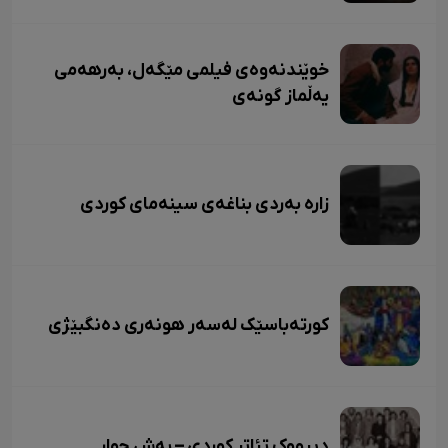
خوێندنەوەی فیلمی مێگەل، بەرهەمی
یەڵماز گونەی
زاره بەردی بناغەی سینەمای کوردی
کورتەباسێک لەسەر هونەری دەنگبێژی
دیرووک تئاتر کوردی – بەش چوار