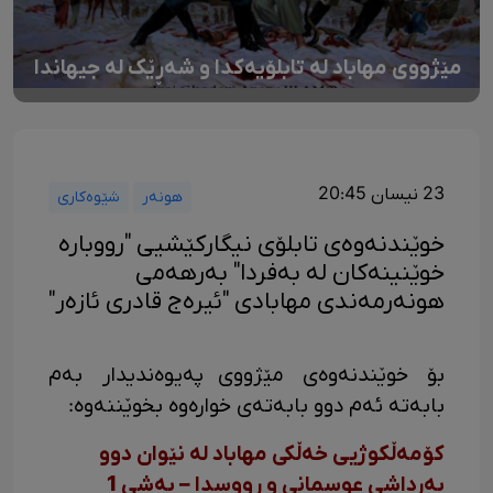
مێژووی مهاباد لە تابلۆیەکدا و شەڕێک لە جیهاندا
23 نیسان 20:45
هونەر
شێوەکاری
خوێندنەوەی تابلۆی نیگارکێشیی "رووبارە
خوێنینەکان لە بەفردا" بەرهەمی
هونەرمەندی مهابادی "ئیرەج قادری ئازەر"
بۆ خوێندنەوەی مێژووی پەیوەندیدار بەم
بابەتە ئەم دوو بابەتەی خوارەوە بخوێننەوە:
کۆمەڵکوژیی خەڵکی مهاباد لە نێوان دوو
بەرداشی عوسمانی و ڕووسدا – بەشی 1