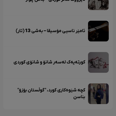
ئامێر ناسیی مۆسیقا – بەشی 13 (تار)
کورتەیەک لەسەر شانۆ و شانۆی کوردی
کچە شێوەکاری کورد، "گوڵستان بۆزۆ"
بناسن