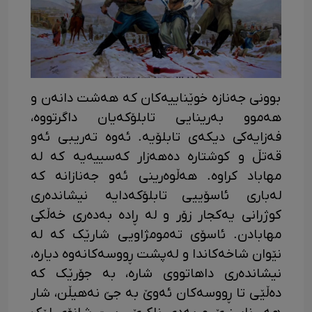
بوونی جەنازە خوێناییەکان کە هەشت دانەن و
هەموو بەرینایی تابلۆکەیان داگرتووە،
فەزایەکی دیکەی تابلۆیە. ئەوە تەریبی ئەو
قەتڵ و کوشتارە دەهەزار کەسییەیە کە لە
مهاباد کراوە. هەڵوەرینی ئەو جەنازانە کە
لەباری ئاسۆییی تابلۆکەدایە نیشاندەری
کوژرانی یەکجار زۆر و لە ڕادە بەدەری خەڵکی
مهابادن. ئاسۆی تەمومژاویی شارێک کە لە
نێوان شاخەکاندا و لەپشت ڕووسەکانەوە دیارە،
نیشاندەری داهاتووی شارە، بە جۆرێک کە
دەڵێی تا ڕووسەکان ئەوێ بە جێ نەهیڵن، شار