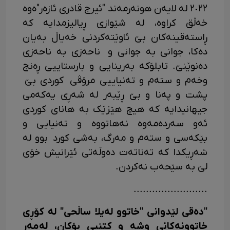
٢٠٢٢ لە لایەن هونەرمەند "ئیرج قادری ئازەر"ەوە
خەڵق کراوە، لە شێوازی ڕیالیزمدایە کە
ڕاستەقینەکان بێ ئاوێتەکردنی خەیاڵ بەیان
دەکا، جوانی بە جوانی و ناحەزی بە ناحەزی
دەنوێنێ. تابلۆکە بەرینایی و بارستاییی ڕەنج
وخەم و ستەم و تەنیاییی مرۆڤی کوردی بێ
پشت و پەنا و بێ ڕێبەر لە شەڕی یەکەمی
جیهانیدایە کە هیچ هێزێک بە هانای کوردی
ئەو سەردەمەوە نەهاتووە و تەنیایی و
بێکەسی و ستەم و مەرگ، بەشی کورد بوو لە
شەڕیکدا کە تەناتەت دەوڵەتی ئێرانیش خۆی
لێ بە سێحەب نەکردن.
........................
"دەقی لێدوانی "خاتوو لەیلا ساڵحی" لە کۆڕی
خاتوونەکانی وشە و کتێبی بۆکان، لەمەڕ