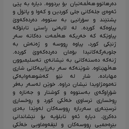
دەرهاتوو هەڵمەتیان بۆ بردووە. دیارە بە پێی
ئەوەی جلەکانی جلی کوردین و کەوا و پاتۆڵ و
پشتێند و سۆرانیی بە ستووە، دەردەکەوێ
پیاوەکە کوردە. لە لایەنی ڕاستی تابلۆکە
پیاوێکە کە خەریکە هەڵمەت دەکاتە سەر
ژنێکی کورد، پیاوە ڕووسە و ژەنەش بە
جلوبەرگەکانیدا بۆمان دەردەکەوێ کوردە.
ژنەکە دەستەکانی بە نیشانەی تەسلیمبوون
هەڵهێناوە. شوێنەکە سەر بەرزاییەکانی شاری
مهابادە. شار لە نێو کەشوهەوایەکی
تەمومژاویدا نیشان دراوە. خوێن لەسەر بەفر
شۆڕاوگەی بەستووە و کوشتار و جەنازە و
ڕوخساری ترساوی خەڵکی کورد و ڕوخساری
ترسێنەری سەربازە ڕووسەکان لەوێدا بەدی
دەکرێ. دیارە ئەو تابلۆیە بۆ نێشاندانی
بێڕەحمیی ڕووسەکان و لێقەوماویی خەڵکی