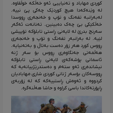
کوردی مهاباد و تەنیاییی ئەو خەڵکە خوڵقاوە.
لە وێنەکەدا هیچ کوردێک چەکی پێ نییە.
لەبەرانبە تفەنگ و تۆپ و خەنجەری ڕووسدا
خەڵکێکی بێ چەک دەبینین. تەنانەت ئەگەر
سەرنج بدرێ لە لایەنی ڕاستی تابلۆکە تۆپیشی
لێیە. لە بەرانبەر تفەنگ و تۆپ و خەنجەری
ڕووس کورد هەر زۆر دەست بەتاڵ و بەتەنیایە.
هەڵمەتی جەنگاوەری ڕووس بۆ سەر ژنە
ئاسمانی پۆشەکەی لایەنی ڕاستی تابلۆکە
نیشاندەری ئەو ستەم و دەستدرێژییانەیە کە
ڕووسەکان بۆسەر ژنانی کوردی شاری مهابادیان
کردووە و ئەوەش ڕاستییەکە کە لە زۆربەی
ڕاپۆرتەکاندا باسی کراوە و حاشا هەڵنەگرە.