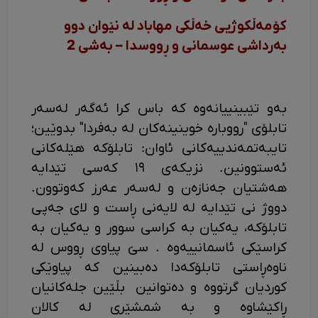
کۆمەڵکوژیی خەڵکی مهاباد لە نێوان دوو
بەرداشی عوسمانی و ڕووسدا – بەشی 2
بەو تێبینییانەوە کە باس کرا ئەگەر لەسەر
تابلۆی "رووبارە خوینینەکان لە بەفردا" بدوێین؛
تایبەتمەندییەکانی ئاوان: تابلۆکە هێلەکانی
ئەستوونین. نزیکەی ١٩ کەسی تێدایە
هەشتیان جەنازەن و لەسەر عەرز کەوتوون.
دووژ نی تێدایە لە لایەنی ڕاست و لای جەپی
تابلۆکە، یەکیان بە کراسی سوور و یەکیان بە
کراسێکی ئاسمانییەوە . سێ پیاوی ڕووس لە
ناوەڕاستی تابلۆکەدا دەبینین کە پیاوێکی
کوردیان گرتووە و دەتوانین بڵێین جلەکانیان
ڕاکێشاوە و بە شمشێری لە کالان