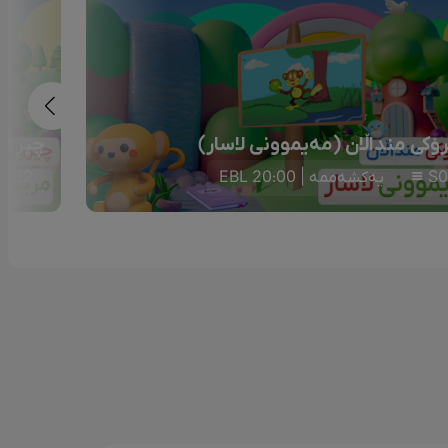
ۆکی منداڵان (مەیموونی لاسار)
چیرۆکی
S0
یەکشەممە | 20:00 EBL
S02