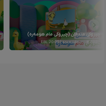
چیرۆکی منداڵان (چیرۆکی مام هۆمەرە)
S02
یەکشەممە | 20:00 EBL