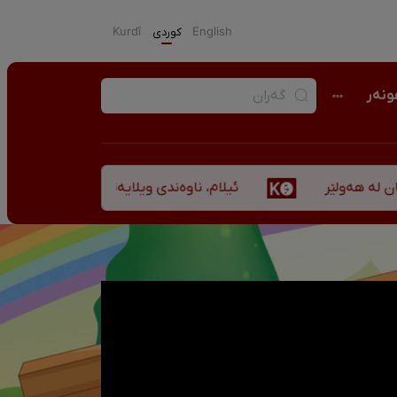
English
كوردی
Kurdî
نەر
ئیلام، ناوەندی ویلایەتی کوردستان لە ”نزهەالقلوب ح