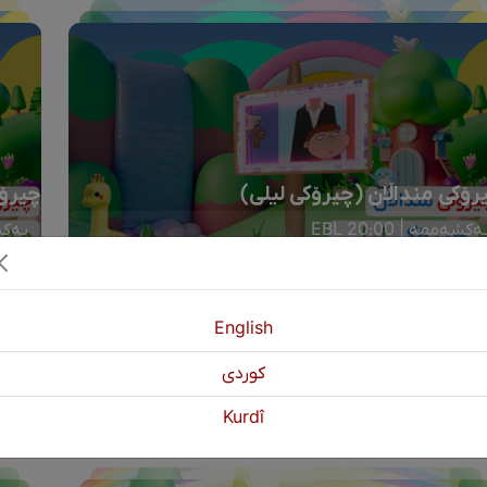
رۆکی منداڵان (چیرۆکی لیلی)
چیرۆک
ەکشەممە | 20:00 EBL
یەکشەم
English
كوردی
Kurdî