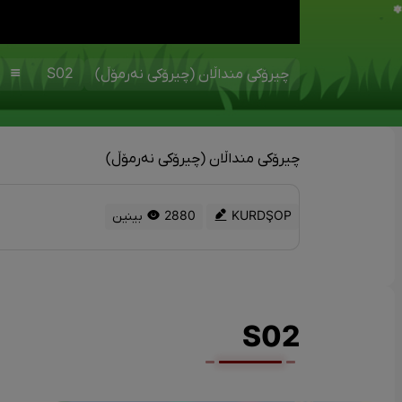
چیرۆکی منداڵان (چیرۆکی نەرمۆڵ)
S02
چیرۆکی منداڵان (چیرۆکی نەرمۆڵ)
KURDŞOP
2880 بینین
S02