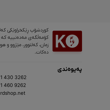
کوردشۆپ ڕێکخراوێکی کەل
کۆمەڵگەی مەدەنییە کە 
زمان، کە
دەکات.
پەیوەندی
1 430 3262
1 460 9262
rdshop.net