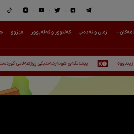
امەکان
زمان و ئەدەب
کەلتوور و کەلەپوور
مێژوو
هو
پێشانگەی هونەرمەندێکی ڕۆژهەڵاتی کوردستان لە هەولێر