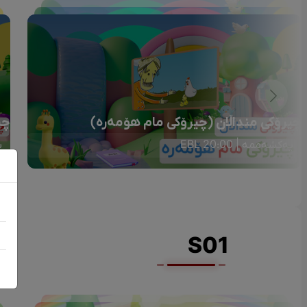
چیرۆکی منداڵان (چیرۆکی مام هۆمەرە)
چی
یەکشەممە | 20:00 EBL
ی
S01