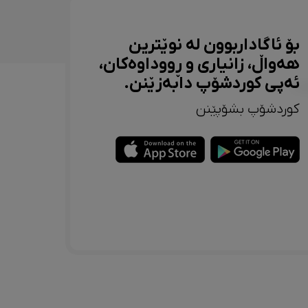
بۆ ئاگاداربوون لە نوێترین
هەواڵ، زانیاری و ڕووداوەکان،
ئەپی کوردشۆپ دابەزێنن.
کوردشۆپ بشۆپێنن