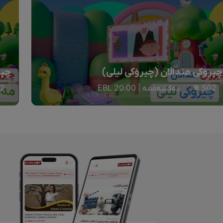
چیرۆکی منداڵان (چیرۆکی لیلی)
چیر
S02
یەکشەممە | 20:00 EBL
2