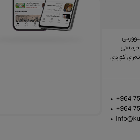
تووریی
خزمەتی
لتوور، مێژوو و ‎هونەری کوردی
+964 75
+964 75
info@ku