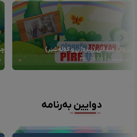
چیرۆکی منداڵان (پیرەژن و کەڵەشێر)
چی
چوارشەممە | 20:00 EBL
ش
دوایین بەرنامە