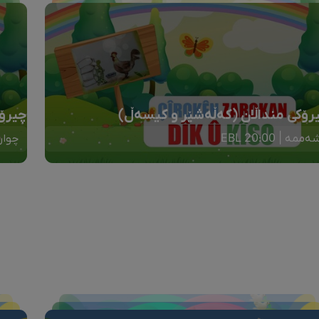
رۆکی منداڵان (کەڵەشێر و کیسەڵ)
چیرۆک
ەممە | 20:00 EBL
چوارشە