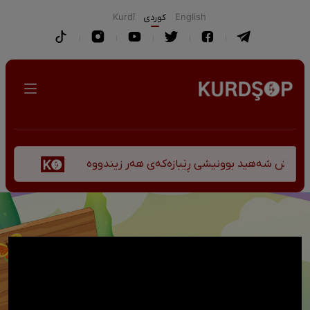
English
كوردی
Kurdî
پێشانگەی