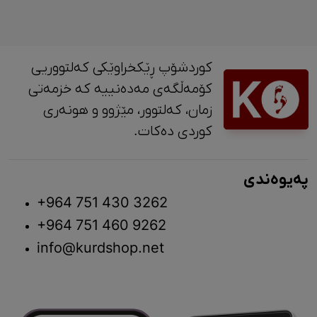
کوردشۆپ ڕێکخراوێکی کەلتووریی
کۆمەڵگەی مەدەنییە کە خزمەتی
زمان، کەلتوور، مێژوو و ‎هونەری
کوردی دەکات.
پەیوەندی
+964 751 430 3262
+964 751 460 9262
info@kurdshop.net