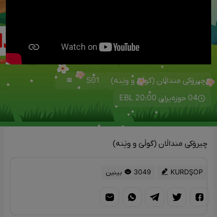
چیرۆکی منداڵان (گوڵێ و وێنە)
S01
04 حوزەیران 20:00 EBL
چیرۆکی منداڵان (گوڵێ و وێنە)
KURDŞOP
3049 بینین