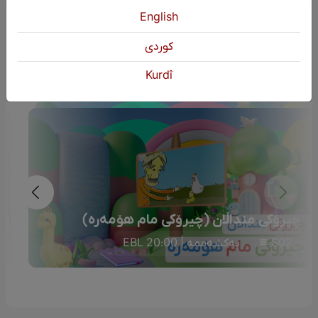
English
دوایین بەرنامە
كوردی
Kurdî
چیرۆکی منداڵان (چیرۆکی مام هۆمەرە)
S02
یەکشەممە | 20:00 EBL