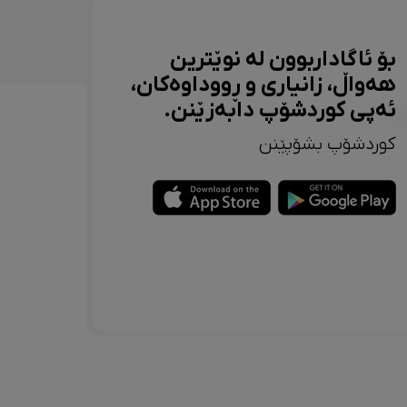
بۆ ئاگاداربوون لە نوێترین
هەواڵ، زانیاری و ڕووداوەکان،
ئەپی کوردشۆپ دابەزێنن.
کوردشۆپ بشۆپێنن