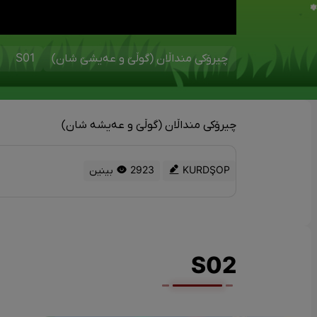
چیرۆکی منداڵان (گوڵێ و عەیشێ شان)
S01
چیرۆکی منداڵان (گوڵێ و عەیشە شان)
KURDŞOP
2923 بینین
S02