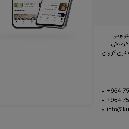
تووریی
خزمەتی
لتوور، مێژوو و ‎هونەری کوردی
+964 75
+964 75
info@ku