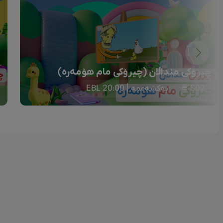
چیرۆکی منداڵان (چیرۆکی مام هۆمەرە)
S02
یەکشەممە | 20:00 EBL