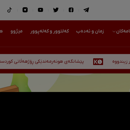
امەکان
زمان و ئەدەب
کەلتوور و کەلەپوور
مێژوو
هو
پێشانگەی هونەرمەندێکی ڕۆژهەڵاتی کوردستان لە هەولێ