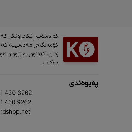
کوردشۆپ ڕێکخراوێکی کەل
کۆمەڵگەی مەدەنییە کە 
زمان، کە
دەکات.
پەیوەندی
1 430 3262
1 460 9262
rdshop.net