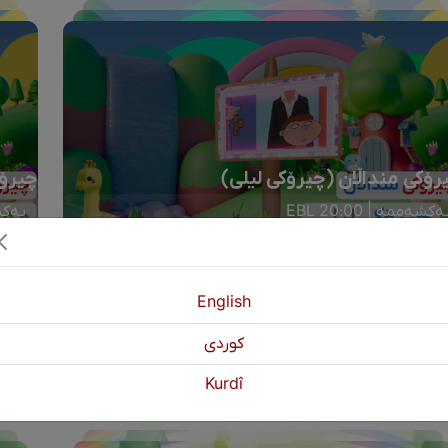
رۆکی منداڵان (چیرۆکی لیلی)
چیرۆک
ەکشەممە | 20:00 EBL
یەکشەم
English
كوردی
Kurdî