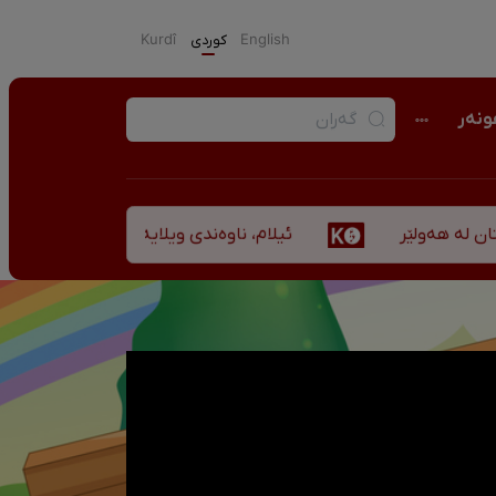
English
كوردی
Kurdî
نەر
ئیلام، ناوەندی ویلایەتی کوردستان لە ”نزهەالقلوب 
ر