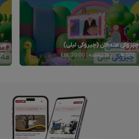
چیرۆکی منداڵان (چیرۆکی لیلی)
چیر
S02
یەکشەممە | 20:00 EBL
2