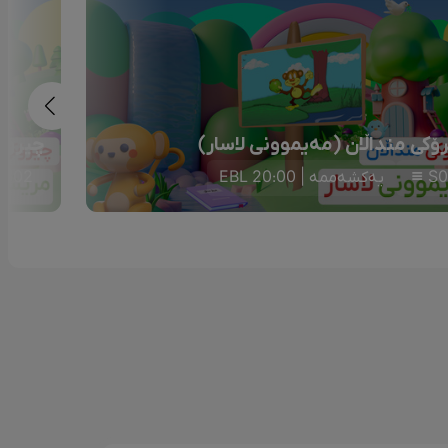
ۆکی منداڵان (مەیموونی لاسار)
چیرۆکی
S0
یەکشەممە | 20:00 EBL
S02