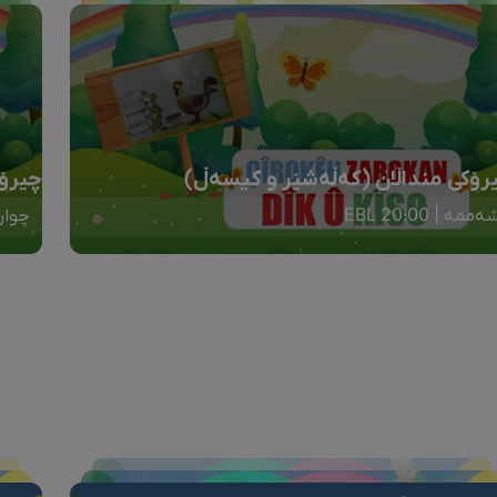
رۆکی منداڵان (کەڵەشێر و کیسەڵ)
چیرۆک
ەممە | 20:00 EBL
چوارشە