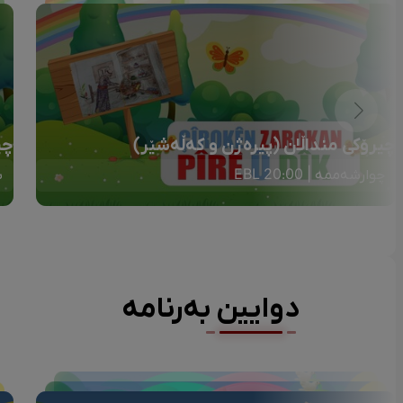
چیرۆکی منداڵان (پیرەژن و کەڵەشێر)
چی
چوارشەممە | 20:00 EBL
ش
دوایین بەرنامە