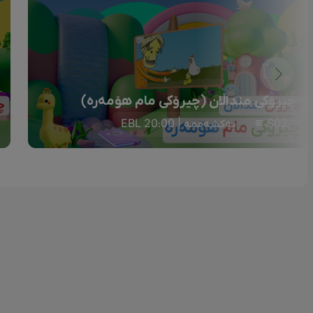
چیرۆکی منداڵان (چیرۆکی مام هۆمەرە)
S02
یەکشەممە | 20:00 EBL