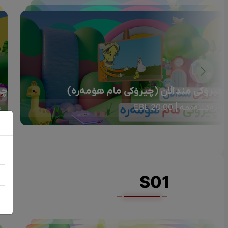
چیرۆکی منداڵان (چیرۆکی مام هۆمەرە)
چی
یەکشەممە | 20:00 EBL
ی
S01