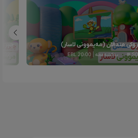
ۆکی منداڵان (مەیموونی لاسار)
چیرۆکی
S0
یەکشەممە | 20:00 EBL
S02