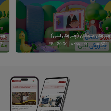
چیرۆکی منداڵان (چیرۆکی لیلی)
چیر
S02
یەکشەممە | 20:00 EBL
2