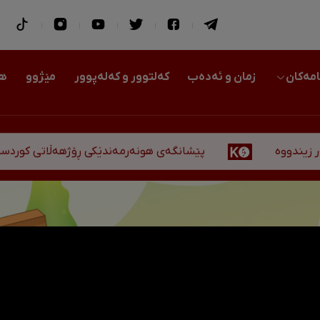
امەکان
زمان و ئەدەب
کەلتوور و کەلەپوور
مێژوو
هو
پێشانگەی هونەرمەندێکی ڕۆژهەڵاتی کوردستان لە هەولێ