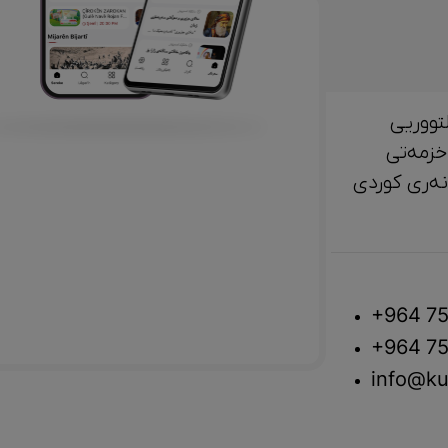
تووریی
خزمەتی
لتوور، مێژوو و ‎هونەری کوردی
+964 75
+964 75
info@ku