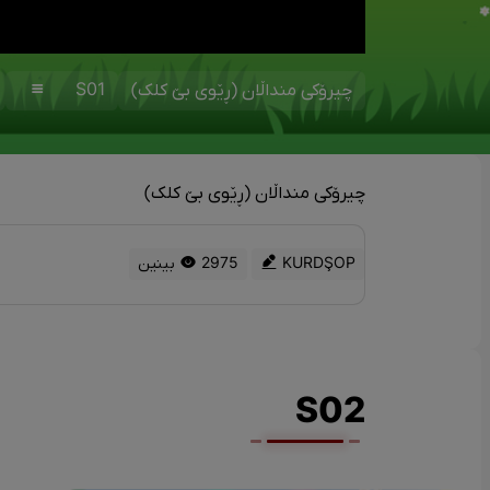
چیرۆکی منداڵان (ڕێوی بێ کلک)
S01
چیرۆکی منداڵان (ڕێوی بێ کلک)
KURDŞOP
2975 بینین
S02