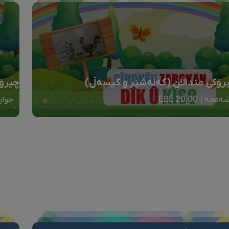
رۆکی منداڵان (کەڵەشێر و کیسەڵ)
چیرۆک
ەممە | 20:00 EBL
چوارشە