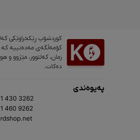
کوردشۆپ ڕێکخراوێکی کەل
کۆمەڵگەی مەدەنییە کە 
زمان، کە
دەکات.
پەیوەندی
1 430 3262
1 460 9262
rdshop.net