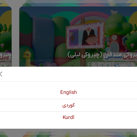
رۆکی منداڵان (چیرۆکی لیلی)
چیرۆک
ەکشەممە | 20:00 EBL
یەکشەم
English
كوردی
Kurdî