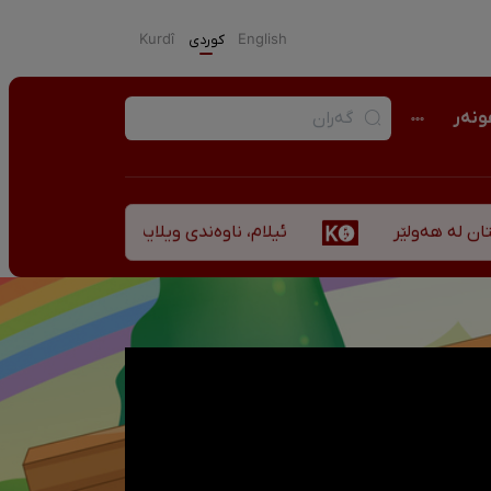
English
كوردی
Kurdî
نەر
ئیلام، ناوەندی ویلایەتی کوردستان لە ”نزهەالقلوب 
ر