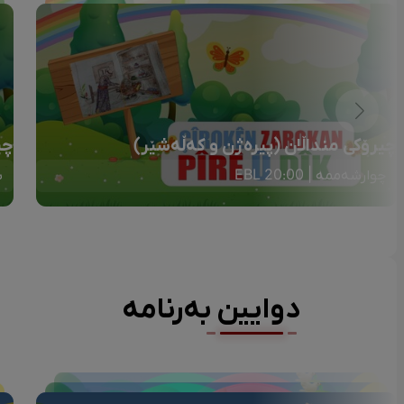
چیرۆکی منداڵان (پیرەژن و کەڵەشێر)
چی
چوارشەممە | 20:00 EBL
ش
دوایین بەرنامە