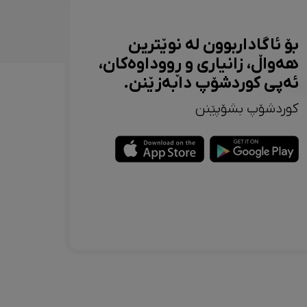
بۆ ئاگاداربوون لە نوێترین
هەواڵ، زانیاری و ڕووداوەکان،
ئەپی کوردشۆپ دابەزێنن.
کوردشۆپ بشۆپێنن