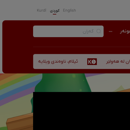
English
كوردی
Kurdî
نەر
ئیلام، ناوەندی ویلایەتی کوردستان لە ”نزهەالقلوب ح