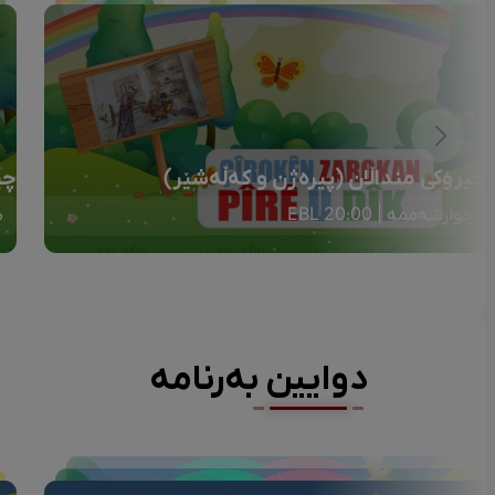
چیرۆکی منداڵان (پیرەژن و کەڵەشێر)
چی
چوارشەممە | 20:00 EBL
ش
دوایین بەرنامە