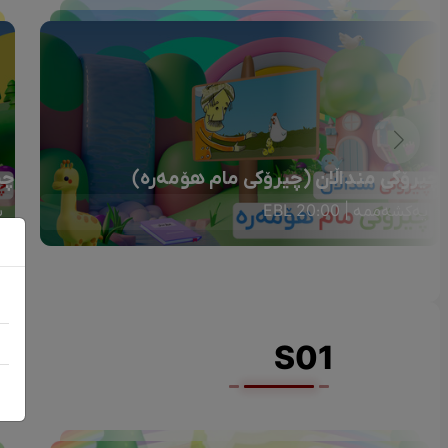
چیرۆکی منداڵان (چیرۆکی مام هۆمەرە)
چی
یەکشەممە | 20:00 EBL
ی
S01