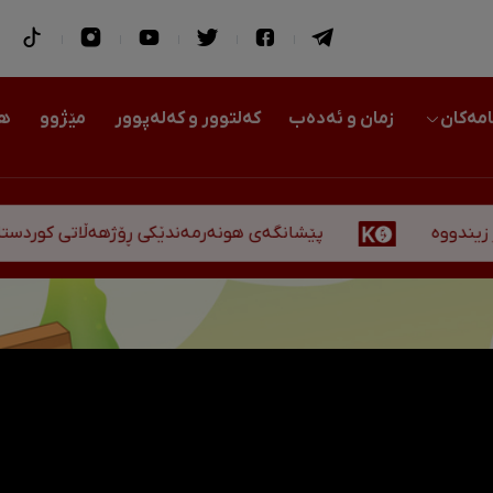
امەکان
زمان و ئەدەب
کەلتوور و کەلەپوور
مێژوو
هو
پێشانگەی هونەرمەندێکی ڕۆژهەڵاتی کوردستان لە هەولێر