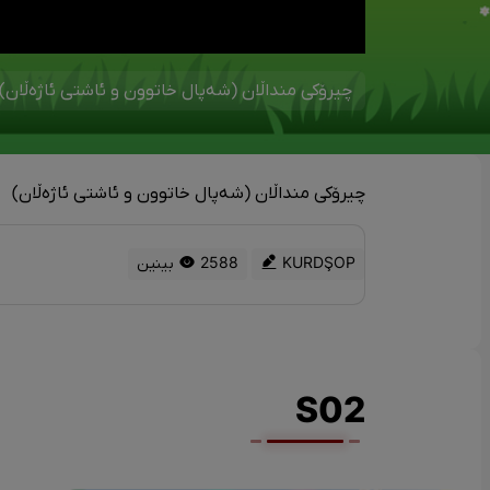
چیرۆکی منداڵان (شەپال خاتوون و ئاشتی ئاژەڵان)
چیرۆکی منداڵان (شەپال خاتوون و ئاشتی ئاژەڵان)
KURDŞOP
2588 بینین
S02