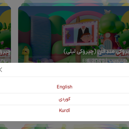
رۆکی منداڵان (چیرۆکی لیلی)
چیرۆک
ەکشەممە | 20:00 EBL
یەکشەم
English
كوردی
Kurdî