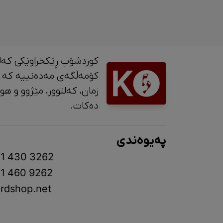
کوردشۆپ ڕێکخراوێکی کەل
کۆمەڵگەی مەدەنییە کە 
زمان، کە
دەکات.
پەیوەندی
1 430 3262
1 460 9262
rdshop.net