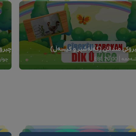
رۆکی منداڵان (کەڵەشێر و کیسەڵ)
چیرۆک
ەممە | 20:00 EBL
چوارشە