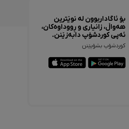
بۆ ئاگاداربوون لە نوێترین
هەواڵ، زانیاری و ڕووداوەکان،
ئەپی کوردشۆپ دابەزێنن.
کوردشۆپ بشۆپێنن