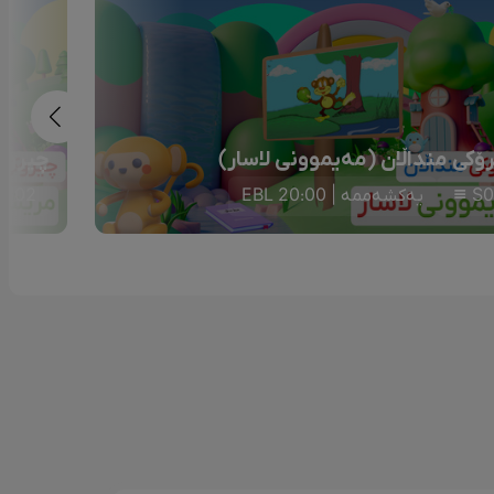
ۆکی منداڵان (مەیموونی لاسار)
چیرۆکی
S0
یەکشەممە | 20:00 EBL
S02