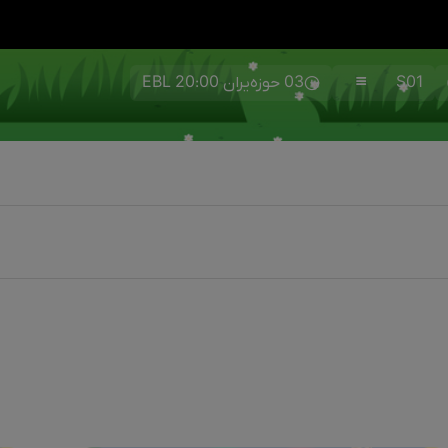
S01
03 حوزەیران 20:00 EBL