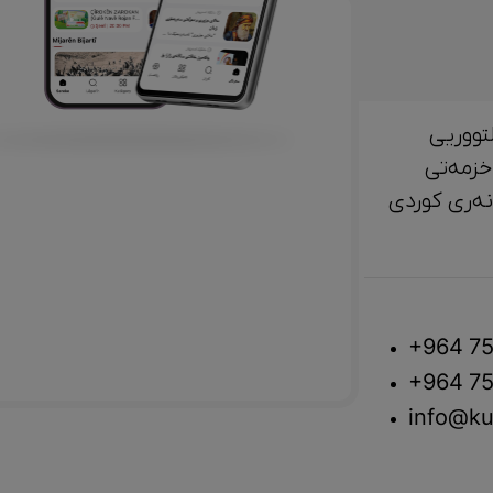
تووریی
خزمەتی
لتوور، مێژوو و ‎هونەری کوردی
+964 75
+964 75
info@ku