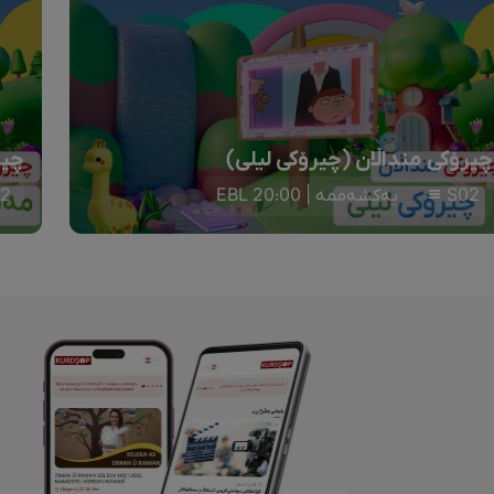
چیرۆکی منداڵان (چیرۆکی لیلی)
چیر
S02
یەکشەممە | 20:00 EBL
2