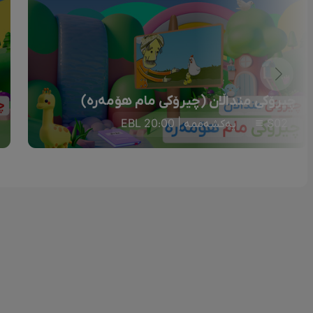
چیرۆکی منداڵان (چیرۆکی مام هۆمەرە)
S02
یەکشەممە | 20:00 EBL