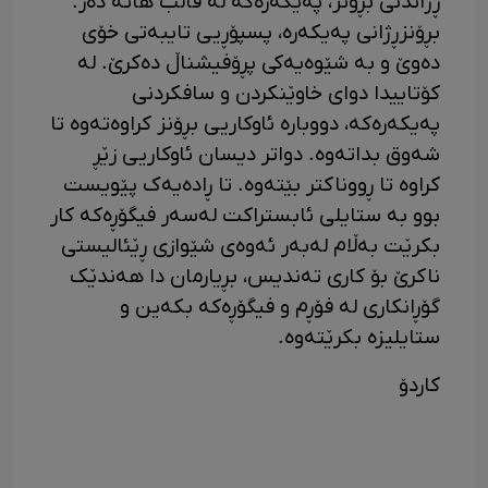
ڕژاندنی بڕۆنز، پەیکەرەکە لە قاڵب هاتە دەر.
بڕۆنزڕژانی پەیکەرە، پسپۆڕیی تایبەتی خۆی
دەوێ و بە شێوەیەکی پڕۆفیشناڵ دەکرێ. لە
کۆتاییدا دوای خاوێنکردن و سافکردنی
پەیکەرەکە، دووبارە ئاوکاریی بڕۆنز کراوەتەوە تا
شەوق بداتەوە. دواتر دیسان ئاوکاریی زێڕ
کراوە تا ڕووناکتر بێتەوە. تا ڕادەیەک پێویست
بوو بە ستایلی ئابستراکت لەسەر فیگۆڕەکە کار
بکرێت بەڵام لەبەر ئەوەی شێوازی ڕێئالیستی
ناکرێ بۆ کاری تەندیس، بڕیارمان دا هەندێک
گۆڕانکاری لە فۆڕم و فیگۆڕەکە بکەین و
ستایلیزە بکرێتەوە.
کاردۆ