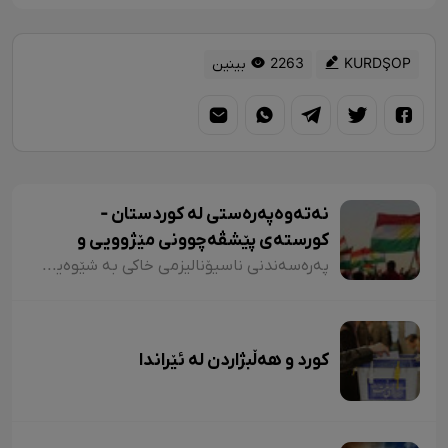
KURDŞOP
2263 بینین
نەتەوەپەرەستی لە کوردستان -
کورستەی پێشڤەچوونی مێژوویی و
کەلتووری-سیاسی
پەرەسەندنی ناسیۆنالیزمی خاکی بە شێوەیەکی سەرەکی بەربەستی دابڕانی ڕۆشنبیرانی کورد لە خاکەکەیان بوو. بیرۆکەی تورکەکان بۆ ئەوەی کورد بێ ڕۆشنبیر بێت و بەردەوام بن لە ئاسمیلەکردن، تا ڕادەیەکی زۆر ئامانجەکانی خۆی بەدی هێناوە. ئەم پچڕانە کاریگەریی قوڵی لەسەر بیرکردنەوەی ڕۆشنبیرانی کورد هەبوو، بەتایبەتی ڕێگریی لە دروستبوونی چەمکی ناسیۆنالیزمی نیشتمانپەروەرانە کرد.
کورد و هەڵبژاردن لە ئێراندا