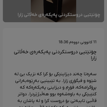
چۆنێتیی دروستکردنی پەیکەرەی خەڵاتی زارا
11 کانوونی دووەم 18:36
چۆنێتیی دروستکردنی پەیکەرەی خەڵاتی
زارا
سەرەتا چەند دیزاینێکی بۆ کرا کە نزیک بێ لە
شێوە و فیگۆڕی زارا. بە تێبینیی بەڕێوەبەرانی
پڕۆگرامەکە، فۆڕم و دیزاینی پەیکەرەکە کە
کتێبێکی بە باوەشەوە بوو هەڵبژێردرا. دواتر
قاڵبی تایبەتی بۆ دروست کرا و لە پاشان بە