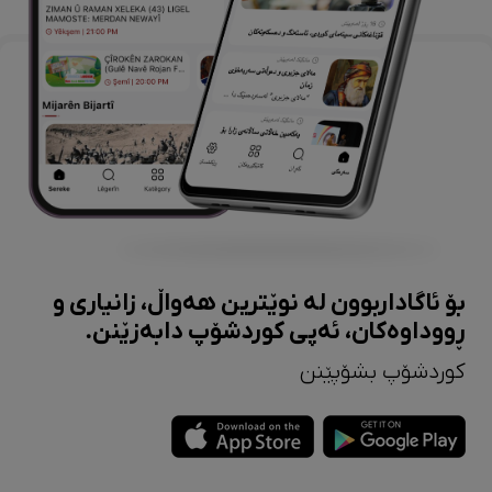
بۆ ئاگاداربوون لە نوێترین هەواڵ، زانیاری و
ڕووداوەکان، ئەپی کوردشۆپ دابەزێنن.
کوردشۆپ بشۆپێنن