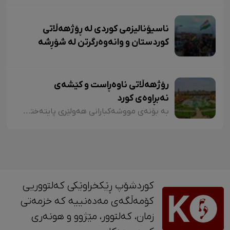
ناسیۆنالیزمی کوردی لە ڕۆژهەڵاتی
کوردستان و وانەوەرگرتن لە شۆڕشە
سەرکەوتووەکان
رۆژهەڵاتی ناوەڕاست و کێشەی
نەبڕاوەی کورد
بە بۆنەی مووشەکبارانی هەولێری پایتەختی کوردستانەوە
کوردشۆپ ڕێکخراوێکی کەلتووریی
کۆمەڵگەی مەدەنییە کە خزمەتی
زمان، کەلتوور، مێژوو و ‎هونەری