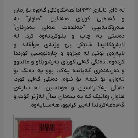
لە ١٥ی ئایاری ١٩٣٢دا هەنگاوێکی گەورە بۆ زمان
و ئەدەبی کوردی هەڵگیرا. "هاوار" بە
سەرۆکایەتیی "جەلادەت عەلی بەدرخان"
دەستی بە چاپ و بڵاوکردنەوە کرد. لە
لاپەڕەکانیدا شتێکی بێ وێنەی خوڵقاند و
لاپەڕەی نوێی لە مێژوو و چارەنووسی کورددا
کردەوە. دەنگی گەلی کوردی پەرشوبڵاو و ماندوو
و دەربەدەری گەیاندە یەک. بوو بە دەنگ بۆ
ئەوان، بۆ ئێمە، بۆ ئێوە. دەنگی گەلی کورد،
دەنگی یەکترناسین و خۆناسین. لە سایەی
هاوار، زمانێک کە بە سەدان ساڵ لەژێر کۆت و
قەدەغەکردندا لەبیر کرابوو، هەستایەوە.