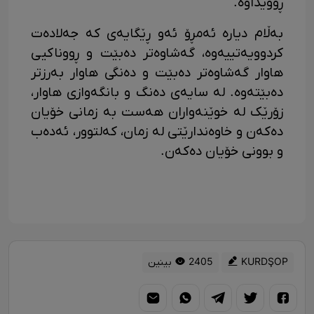
ڕوویداوە.
بەڵام دیارە ئەمڕۆ ئەو ڕێگایەی کە جەلادەت
کردوویەتییەوە، گەشاوەتر دەبێت و ڕووناکیی
هاوار گەشاوەتر دەبێت و دەنگی هاوار بەرزتر
دەبێتەوە. لە سایەی دەنگ و بانگەوازی هاوار،
زۆرێک لە خوێنەواران هەست بە زمانی خۆیان
دەکەن و خاوەندارێتی لە زمان، کەلتوور، ئەدەب
و بوونی خۆیان دەکەن.
KURDŞOP
2405 بینین