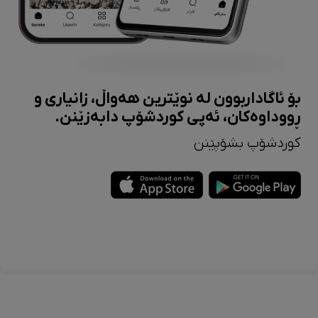
بۆ ئاگاداربوون لە نوێترین هەواڵ، زانیاری و
ڕووداوەکان، ئەپی کوردشۆپ دابەزێنن.
کوردشۆپ بشۆپێنن