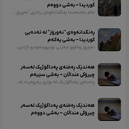
کوردیدا – بەشی دووەم
لەم بەشەشدا ڕەنگدانەوەی زیاتری "نەورۆز" لە شیعر و دەقی کوردیدا دەخەینەڕوو. هەروەها پێویستە ئاماژەش بەوە بکەم کە وێڕای ئەوەی لەم وتارەدا ڕەنگدانەوەی "نەورۆز" لە ئەدەبی کوردیدا دەبینین، ئاوڕێکیش لە شاعیران و نووسەرانمان دەدەینەوە کە بەداخەوە ناوی هەندێکیان بە فەرامۆشی سپێردراون.
ڕەنگدانەوەی "نەورۆز" لە ئەدەبی
کوردیدا – بەشی یەکەم
نەورۆز وەکوو جەژنی نوێبوونەوە و ئازادی، لە ئەدەبی کوردیدا و لەلای شاعیران و نووسەرانی کورد، هەمیشە جێی بایەخ و تێڕامان بووە. شاعیران و نووسەرانی کورد وەکوو دیوێکی جوانی و دەرچەیەکی ئازادی و هێمای ڕزگاریی نەتەوەیی، نەورۆزیان لەنێو شیعر و دەقەکەیاندا بەکار هێناوە. ئەم بابەتەش دەگەڕێتەوە بۆ گرێدراویی حاشاهەڵنەگری کورد و کوردستان بە نەورۆزەوە
هەندێک ڕەخنەی پەداگۆژیک لەسەر
چیرۆکی منداڵان – بەشی سێیەم
ڕەخنەی پەداگۆژیک لە بواری پەروەردە لەسەر چیرۆکی منداڵان؛ هەندێکجار لە چیرۆکی منداڵاندا تووشی ئەو جۆرە وشەیە دەبین کە کاریگەرییان لەسەر مێشکی منداڵان دەبێت و ڕێگەیان پێ دەدات بیرۆکەیەکی خراپ لە مێشکیاندا دروست بکەن. بۆ نموونە دەتوانین لێرەدا سەرنجەکانمان لەسەر چیرۆکی "تیتی و پیرێ، کال و سێڤێ و نیسکۆ" بخەینەڕوو. لە بەشێکی چیرۆکی "تیتی و پیرێ"دا وەها دەڵێت:
هەندێک ڕەخنەی پەداگۆژیک لەسەر
چیرۆکی منداڵان – بەشی دووەم