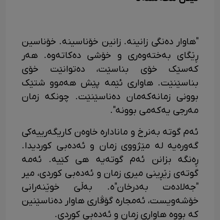
"هاوار دەنگی زانینە. زانین خۆناسینە. خۆناسین
ڕێگای بەختەوەری و خۆشی دەکاتەوە. هەر
کەسێک خۆی بناسێت، دەتوانێت خۆی
بناسێنێت. هاواری ئێمە پێش هەموو شتێک
بوونی زمانەکەمان دەناسێنێت. چونکە زمان
مەرجی یەکەمی بوونە".
ئەم گوتە بەنرخ و مانادارە خاوەن کاریگەرییەکی
گەورەیە لە مێژووی زمان و ئەدەبی کوردیدا.
ڕەنگە بزانن ئەم گوتەیە هی کێیە. ئەمە
گوتەی زێڕینی میری زمان و ئەدەبی کوردی، میر
"جەلادەت بەدرخان"ە. بەڵێ خوێنەرانی
خۆشەویست، ئەمجارە گۆڤاری هاوار دەناسێنین
کە بووە هاواری زمان و ئەدەبی کوردی.