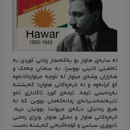
لە سایەی هاوار بۆ یەکەمجار زمانی کوردی بە
ئەلفبێی لاتینی نووسرا. بە سەدان چەمک و
هەزاران وشەی جیاواز لە ناوچە جیاوازەکانەوە
کۆ کرانەوە و لە لاپەڕەکانی هاواردا گەیشتنە
بەردەستی ئێمە. ئێمەی کورد ئاگاداری ئەو
تایبەتمەندییانەی زمانەکەمان بووین کە لە
هیچ زمانێکی دیکەی جیهاندا بوونیان نییە.
لاپەڕەکانی هاوار و دەنگی هاوار، وێڕای زەختی
ئابووری، سیاسی و کۆمەڵایەتی گەیشتە دەست