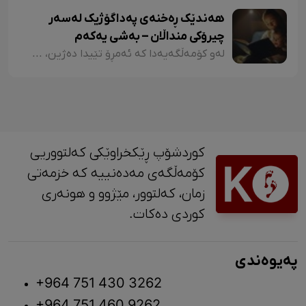
هەندێک ڕەخنەی پەداگۆژیک لەسەر
چیرۆکی منداڵان – بەشی یەکەم
لەو کۆمەڵگەیەدا کە ئەمڕۆ تێیدا دەژین، هەرچەندە دەبینین ئەدەبی کوردی لە گەشەکردندایە، بەتایبەتی ئەدەبی منداڵان، بەڵام زۆربەی چیرۆکەکانی منداڵان لایەنی لاوازی زۆریان هەیە کە کاریگەرییان لەسەر دەروونی منداڵان هەیە و دەبنە کێشە.
کوردشۆپ ڕێکخراوێکی کەلتووریی
کۆمەڵگەی مەدەنییە کە خزمەتی
زمان، کەلتوور، مێژوو و ‎هونەری
کوردی دەکات.
پەیوەندی
+964 751 430 3262