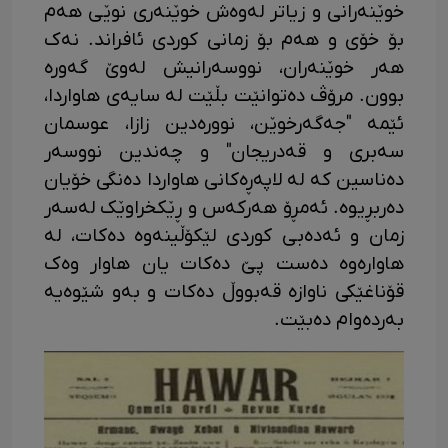
خوێنەرانی و زیاتر لەوەش خوێنەری نوێی هەم
بۆ خۆی و هەم بۆ زمانی کوردی ئافراند. نەک
هەر خوێنەران، نووسەرانیش لەوێ گەورە
بوون. مرۆڤ دەتوانێت بڵێت لە سایەی هاواردا،
ئێمە "جەگەرخوێن، نوورەدین زازا، عوسمان
سەبری و قەدریجان" و چەندین نووسەر
دەناسین کە لە لاپەڕەکانی هاواردا دەنگی خۆیان
دەربڕیوە. ئەمڕۆ هەرکەس و ڕێکخراوێک لەسەر
زمان و ئەدەبی کوردی لێکۆڵینەوە دەکات، لە
هاوارەوە دەست پێ دەکات یان هاوار وەک
قۆناغێکی ناوازە قەبووڵ دەکات و بەو شێوەیە
بەردەوام دەبێت.