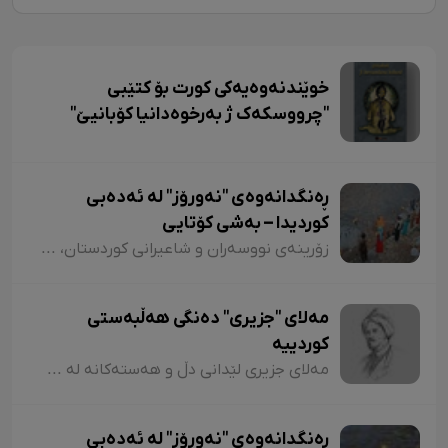
خوێندنەوەیەکی کورت بۆ کتێبی
"چرووسکەک ژ بەرخوەدانیا کۆبانیێ"
ڕەنگدانەوەی "نەورۆز" لە ئەدەبی
کوردیدا – بەشی کۆتایی
زۆرینەی نووسەران و شاعیرانی کوردستان، لە شیعر و دەقەکانیاندا بە شێوازی جۆراوجۆر باسی نەورۆزیان کردووە کە لەبەر نەبوونی مەجال تەنیا ئاماژەمان بە چەند شاعیر و چەند نموونە شیعر کرد. پێم خۆشە لە کۆتاییشدا ئاماژە بەوە بکەم کە شاعیران "موخلیس، عەونی، هەژار، زاری، عەلی حەسەنیانی، ژیلا حسەینی، محەممەد ساڵح دیلان، ئەسیری، ناسر ئاغابرا، جەلال مەلەکشا، شێرکۆ بێکەس و عەبدوڵڵا پەشێو و..." لە چەندین شیعریاندا باسی "نەورۆز"یان کردووە و لەسەر کوردستانیبوونی نەورۆز جەختیان کردووەتەوە.
مەلای "جزیری" دەنگی هەڵبەستی
کوردییە
مەلای جزیری لێدانی دڵ و هەستەکانە لە شیعری کلاسیکدا. مەلای جزیری ساڵی ١٥٦٥ لە جزیری بۆتان لەدایک بووە. ناوی "ئەحمەد"ە و لە شیعردا نازناوی "نیشانی، مەلێ و مەلا"یە و لە سەدەی ١٧دا ژیاوە. مەلا ئەحمەد جزیری لەسەر دەستی باوکی (شێخ محەممەد) دەستی بە خوێندن کردووە و لە مەدرەسەی "هەکاری و عیمادی" درێژەی بە خوێندن داوە.
ڕەنگدانەوەی "نەورۆز" لە ئەدەبی