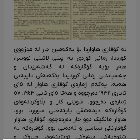
لە گۆڤاری هاواردا بۆ یەکەمین جار لە مێژووی
کورددا، زمانی کوردی بە پیتی لاتینی نووسرا،
هەر بۆیە گۆڤارەکە لە گەشەپێدان و
چەسپاندنی زمانی کوردیدا پێگەیەکی تایبەتی
هەیە. یەکەم ژمارەی گۆڤاری هاوار لە ١٥ی
ئایاری ١٩٣٢ دەرچووە و هەتا ١٥ی ئابی ١٩٤٣، ٥٧
ژمارەی دەرچوو. شوێنی کار و بڵاوکردنەوەی
گۆڤارەکە دیمەشقی پایتەختی سووریا بوو.
هاوار مانگێک دوو جار دەردەچوو. گۆڤاری هاوار
گۆڤارێکی سیاسی و ئەدەبی بوو. گۆڤارەکە بە
شێوەیەکی سەرەکی توێژینەوە، چیرۆک و