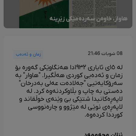
هاوار، خاوەن سەردەمێکی زێڕینە
08 شوبات 21:46
زمان و ئەدەب
لە ١٥ی ئایاری ١٩٣٢دا هەنگاوێکی گەورە بۆ
زمان و ئەدەبی کوردی هەڵگیرا. "هاوار" بە
سەرۆکایەتیی "جەلادەت عەلی بەدرخان"
دەستی بە چاپ و بڵاوکردنەوە کرد. لە
لاپەڕەکانیدا شتێکی بێ وێنەی خوڵقاند و
لاپەڕەی نوێی لە مێژوو و چارەنووسی
کورددا کردەوە.
ئێلان محەممەد