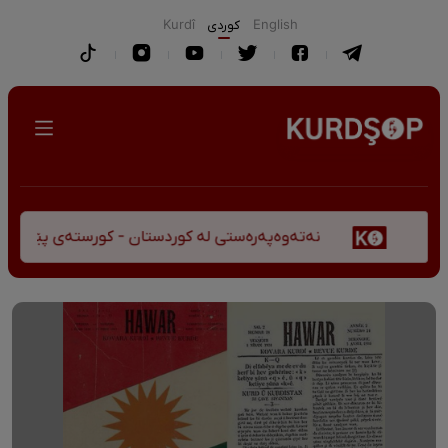
English
كوردی
Kurdî
نەتەوەپەرەستی لە کوردستان - کورستەی پێشڤەچوونی 