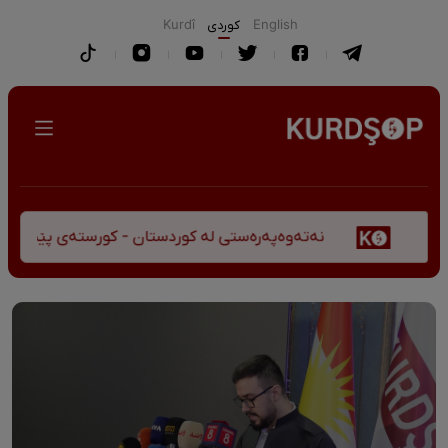
English
كوردی
Kurdî
نەتەوەپەرەستی لە کوردستان - کورستەی پێشڤەچوونی مێ