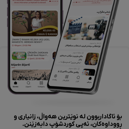
بۆ ئاگاداربوون لە نوێترین هەواڵ، زانیاری و
ڕووداوەکان، ئەپی کوردشۆپ دابەزێنن.