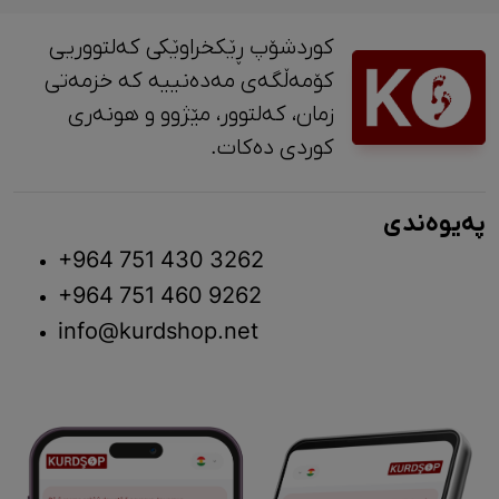
کوردشۆپ ڕێکخراوێکی کەلتووریی
کۆمەڵگەی مەدەنییە کە خزمەتی
زمان، کەلتوور، مێژوو و ‎هونەری
کوردی دەکات.
پەیوەندی
+964 751 430 3262
+964 751 460 9262
info@kurdshop.net