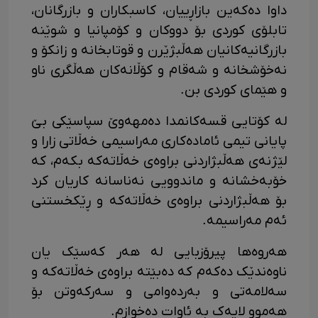
‎داوا دەکەین بازاڕییان، کاسبکاران و بازرگانان،
تابلۆی کوردی بۆ دووکان و کۆمپانیا و شوێنە
بازرگانیەکانیان هەڵبژێرن و قوتابخانە و زانکۆ و
نەخۆشخانە و شەقام و کۆڵانەکان هەڵگری ناو
و هێمای کوردی بن.
‎لە کۆتایی قسەکانمدا دەمهەوێ سپاسێکی بێ
پایانی تیمی ئامادەکاری مەراسیمی خەڵاتی زارا و
لێژنەی هەڵبژاردنی براوەی خەڵاتەکە بکەم، کە
خۆبەخشانە و ماندوویی نەناسانە کاریان کرد
بۆ هەڵبژاردنی براوەی خەڵاتەکە و ڕێکخستنی
ئەم مەراسیمە.
هەروەها پیرۆزبایی لە هەر کەسێک یان
ناوەندێک دەکەم کە دەبێتە براوەی خەڵاتەکە و
سەلامەتی و بەردەوامی و سەرکەوتن بۆ
هەموو لایەک بە ئاوات دەخوازم.