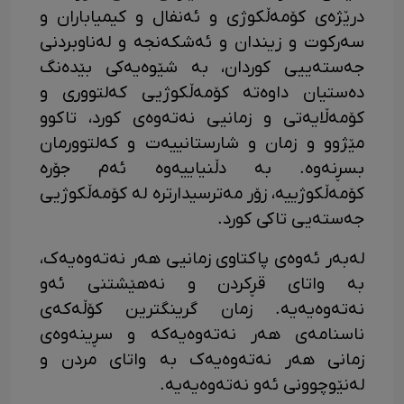
درێژەی کۆمەڵکوژی و ئەنفال و کیمیاباران و
سەرکوت و زیندان و ئەشکەنجە و لەناوبردنی
جەستەییی کوردان، بە شێوەیەکی بێدەنگ
دەستیان داوەتە کۆمەڵکوژیی کەلتووری و
کۆمەڵایەتی و زمانیی نەتەوەی کورد، تاکوو
مێژوو و زمان و شارستانییەت و کەلتوورمان
بسڕنەوە. بە دڵنیاییەوە ئەم جۆرە
کۆمەڵکوژییە، زۆر مەترسیدارترە لە کۆمەڵکوژیی
جەستەیی تاکی کورد.
لەبەر ئەوەی پاکتاوی زمانیی هەر نەتەوەیەک،
بە واتای قڕکردن و نەهێشتنی ئەو
نەتەوەیەیە. زمان گرینگترین کۆڵەکەی
ناسنامەی هەر نەتەوەیەکە و سڕینەوەی
زمانی هەر نەتەوەیەک بە واتای مردن و
لەنێوچوونی ئەو نەتەوەیەیە.