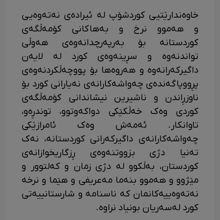
‎خاوەندارێتیی کوردشۆپ لە ئیرادەی نەتەوەیی
و هەموو نرخ و بەهاکانی کۆمەڵگەی
کوردستانە بۆ بەرپەرچدانەوەی هەوڵی
تواندنەوە و سڕینەوەی کورد لە لایەن
داگیرکەرانەوە و هەروەها بۆ پووچەڵکردنەوەی
پڕووپاگەندەی چەواشەکارانەی نەیارانی کورد بۆ
ناوزڕاندن و ناشیرین نیشاندانی کۆمەڵگەی
کوردی وەک خەڵکێکی دواکەوتوو، توندڕەو،
تاوانکار. ئەمەش وەک ئامرازێکی
چەواشەکارانەی داگیرکەرانی کوردستانە، نەک
تەنیا دژی بزووتنەوەی ڕزگاریخوازانەی
کوردستان، بەڵکوو لە دژی زمان و کەلتوور و
مێژوو و هەموو بنەما مەعریفی و هێما و نرخە
نەتەوەییەکانمان کە ناسنامە و شارستانییەتی
کورد لەسەریان بونیاد نراوە.