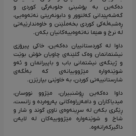
دەکەین بە پۆشینی جلوبەرگی کوردی و
گەشەپێدانی کەلتوور و دابونەریتی نەتەوەیی،
ڕەشبەڵەکی کوردی بخەمڵێنن و خاوەندارێیەتی
لە نرخ و هێما نەتەوەییەکانیان بکەن.
داوا لە کوردستانییان دەکەین، خاکی پیرۆزی
نیشتمانمان وەک گلێنەی چاویان خۆش بوێت
و ژینگەی نیشتمانی باب و باپیرانمان و ئەو
شوێنەوارە مێژووییانەی کە بەڵگەی
شارستانییەتی کوردن، بە خاوێنی بپارێزن.
‎داوا دەکەین ڕۆشنبیران، مێژوو نووسان،
میدیاکاران و دامەزراوەکانی پەروەردە و زانست،
ڕێگری بکەن لە سڕینەوەی ناوی گوند و شار و
شاخ و شوێنەوارە مێژووییەکان لە لایەن
داگیرکەرانەوە.