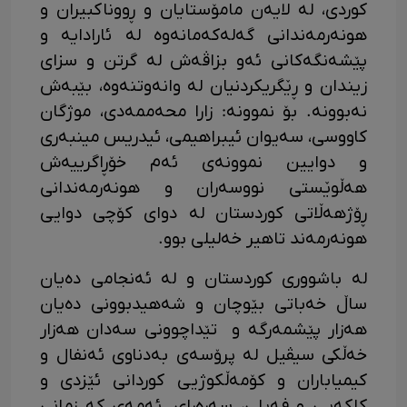
کوردی، لە لایەن مامۆستایان و ڕووناکبیران و
هونەرمەندانی گەلەکەمانەوە لە ئارادایە و
پێشەنگەکانی ئەو بزاڤەش لە گرتن و سزای
زیندان و ڕێگریکردنیان لە وانەوتنەوە، بێبەش
نەبوونە. بۆ نموونە: زارا محەممەدی، موژگان
کاووسی، سەیوان ئیبراهیمی، ئیدریس مینبەری
و دوایین نموونەی ئەم خۆڕاگرییەش
هەڵوێستی نووسەران و هونەرمەندانی
ڕۆژهەڵاتی کوردستان لە دوای کۆچی دوایی
هونەرمەند تاهیر خەلیلی بوو.
لە باشووری کوردستان و لە ئەنجامی دەیان
ساڵ خەباتی بێوچان و شەهیدبوونی دەیان
هەزار پێشمەرگە و تێداچوونی سەدان هەزار
خەڵکی سیڤیل لە پرۆسەی بەدناوی ئەنفال و
کیمیاباران و کۆمەڵکوژیی کوردانی ئێزدی و
کاکەیی و فەیلی، سەرەرای ئەمەی کە زمانی