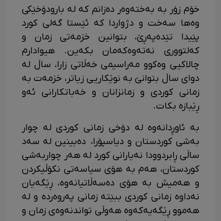
خۆم زۆر بە بەختەوەر دەزانم کە لە بارودۆخێکی
وەها سەخت و دژواردا کە ئێستا گەلی کورد
پێیدا تێدەپەڕێ، بتوانین خزمەتی زمان و
کەلتووری نەتەوەکەمان بکەین. هیوادارم
چالاکیی وەکوو مەراسیمی خەڵاتی زارا، ساڵ لە
دوای ساڵ بتوانێ بە نوێکاریی زیاتر، خزمەت بە
زمانی کوردی و زمانزانان و خەباتکارانی ئەو
ڕێبازە بکات.
بە ئاوڕدانەوە لە دۆخی زمانی کوردی لە چوار
بەشی کوردستان و دیاسپۆرا، دەبینین لە سەد
ساڵی ڕابردوودا نەیارانی کورد لە هەر چواربەشی
کوردستان، هەم بە هۆی سیاسەتی نکۆڵیکردن
و هەمیش بە هۆی دەسەڵاتیانەوە، ڕێگەیان
نەداوە زمانی کوردی ببێتە زمانی پەروەردە و لە
هەموو ڕێگەیەکەوە هەوڵی تواندنەوەی زمان و