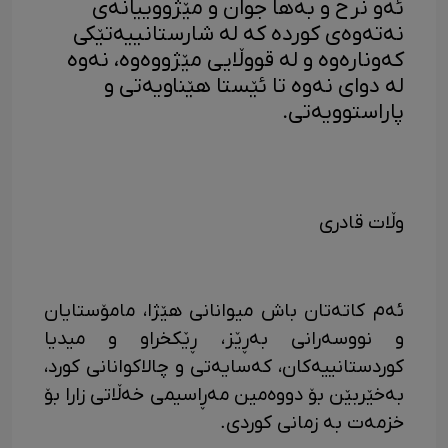
ئەو نرخ و بەها جوان و مێژووییانەی
نەتەوەی کوردە کە لە شارستانییەتێکی
کەونارەوە و لە قووڵایی مێژووەوە، نەوە
لە دوای نەوە تا ئێستا هێناویەتی و
پاراستوویەتی.
وڵات قادری
ئەم کاتەتان باش میوانانی هێژا، مامۆستایان
و نووسەرانی بەڕێز، ڕێکخراو و میدیا
کوردستانییەکان، کەسایەتی و چالاکوانانی کورد،
بەخێربێن بۆ دووەمین مەڕاسیمی خەڵاتی زارا بۆ
خزمەت بە زمانی کوردی.