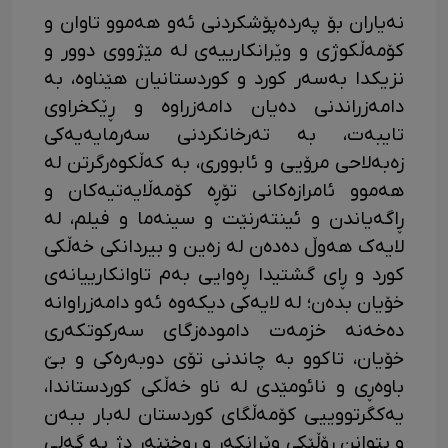
نەیاران بۆ پەردەپۆشکردنی ئەو هەموو تاوان و
کۆمەڵکوژی و وێرانکارییەی لە مێژووی دوور و
نزیکدا بەسەر کورد و کوردستانیان هێناوە، بە
دامەزراندنی دەیان دامەزراوە و ڕێکخراوی
تایبەت، بە تەرخانکردنی سەرمایەیەکی
زەبەلاحی مرۆیی و ئابووری، بە کەڵکوەرگرتن لە
هەموو ئامرازەکانی تۆڕە کۆمەڵایەتیەکان و
ڕاگەیاندن و ئینتەرنێت و سینەما و فیلم، لە
لایەک هەوڵ دەدەن لە زەین و بیردانکی خەڵکی
کورد و ڕای گشتیدا ڕەوایی بەم تاوانکارییانەی
خۆیان بدەن؛ لە لایەکی دیکەوە ئەو دامەزراوانە
دەخەنە خزمەت دامودەزگای سەرکوتکەری
خۆیان، تاکوو بە چاندنی تۆی دوبەرەکی و بێ
باوەڕی و نائومێدی لە ناو خەڵکی کوردستاندا،
یەکگرتووییی کۆمەڵگای کوردستان لەبار ببەن
و بتوانن ڕۆڵێکی وێرانکەر و ڕوخێنەر دژ بە گەلی