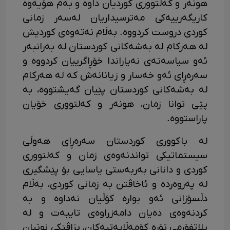
هونەر و کەلتووری کوردیان داوە و بەم هۆیەوە
کاریگەرییەکی مەترسیداریان لەسەر زمانی
کوردی دروست کردووە. بەڵام نەتەوەی کوردیش
لە هەرکام لە بەشەکانی کوردستان لە بەرانبەر
ئەو سیاسەتەی نەیاراندا خۆڕاگرییان کردووە و
سەرەڕای ئەو خەسار و زیانانەش کە لە هەرکام
لە بەشەکانی کوردستان پێیان گەیشتووە، بە
پێی توانا زمان، هونەر و کەلتووری خۆیان
پاراستووە.
لە باکووری کوردستان سەرەڕای هەوڵی
سیستماتیکی تواندنەوەی زمان و کەلتووری
کوردی و دانانی بەربەستی یاسایی بۆ پێشگیری
لە پەروەردە و ئاخاڤتن بە زمانی کوردی، بەڵام
دڵسۆزانی ئەو بوارە کۆڵیان نەداوە و بە
کردنەوەی دەیان دامەزراوەی تایبەت و لە
پلاتفۆرمی تۆڕە کۆمەڵایەتیەکان، بزاڤێکی نوێیان