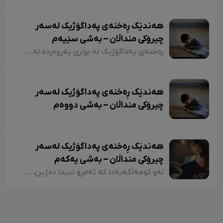
هەندێک ڕەخنەی پەداگۆژیک لەسەر
چیرۆکی منداڵان – بەشی سێیەم
ڕەخنەی پەداگۆژیک لە بواری پەروەردە لەسەر چیرۆکی منداڵان؛ هەندێکجار لە چیرۆکی منداڵاندا تووشی ئەو جۆرە وشەیە دەبین کە کاریگەرییان لەسەر مێشکی منداڵان دەبێت و ڕێگەیان پێ دەدات بیرۆکەیەکی خراپ لە مێشکیاندا دروست بکەن. بۆ نموونە دەتوانین لێرەدا سەرنجەکانمان لەسەر چیرۆکی "تیتی و پیرێ، کال و سێڤێ و نیسکۆ" بخەینەڕوو. لە بەشێکی چیرۆکی "تیتی و پیرێ"دا وەها دەڵێت:
هەندێک ڕەخنەی پەداگۆژیک لەسەر
چیرۆکی منداڵان – بەشی دووەم
هەندێک ڕەخنەی پەداگۆژیک لەسەر
چیرۆکی منداڵان – بەشی یەکەم
لەو کۆمەڵگەیەدا کە ئەمڕۆ تێیدا دەژین، هەرچەندە دەبینین ئەدەبی کوردی لە گەشەکردندایە، بەتایبەتی ئەدەبی منداڵان، بەڵام زۆربەی چیرۆکەکانی منداڵان لایەنی لاوازی زۆریان هەیە کە کاریگەرییان لەسەر دەروونی منداڵان هەیە و دەبنە کێشە.