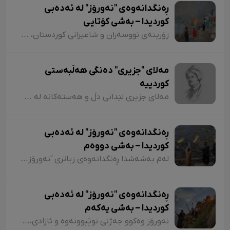
ڕەنگدانەوەی "نەورۆز" لە ئەدەبی
کوردیدا – بەشی کۆتایی
زۆرینەی نووسەران و شاعیرانی کوردستان، لە شیعر و دەقەکانیاندا بە شێوازی جۆراوجۆر باسی نەورۆزیان کردووە کە لەبەر نەبوونی مەجال تەنیا ئاماژەمان بە چەند شاعیر و چەند نموونە شیعر کرد. پێم خۆشە لە کۆتاییشدا ئاماژە بەوە بکەم کە شاعیران "موخلیس، عەونی، هەژار، زاری، عەلی حەسەنیانی، ژیلا حسەینی، محەممەد ساڵح دیلان، ئەسیری، ناسر ئاغابرا، جەلال مەلەکشا، شێرکۆ بێکەس و عەبدوڵڵا پەشێو و..." لە چەندین شیعریاندا باسی "نەورۆز"یان کردووە و لەسەر کوردستانیبوونی نەورۆز جەختیان کردووەتەوە.
مەلای "جزیری" دەنگی هەڵبەستی
کوردییە
مەلای جزیری لێدانی دڵ و هەستەکانە لە شیعری کلاسیکدا. مەلای جزیری ساڵی ١٥٦٥ لە جزیری بۆتان لەدایک بووە. ناوی "ئەحمەد"ە و لە شیعردا نازناوی "نیشانی، مەلێ و مەلا"یە و لە سەدەی ١٧دا ژیاوە. مەلا ئەحمەد جزیری لەسەر دەستی باوکی (شێخ محەممەد) دەستی بە خوێندن کردووە و لە مەدرەسەی "هەکاری و عیمادی" درێژەی بە خوێندن داوە.
ڕەنگدانەوەی "نەورۆز" لە ئەدەبی
کوردیدا – بەشی دووەم
لەم بەشەشدا ڕەنگدانەوەی زیاتری "نەورۆز" لە شیعر و دەقی کوردیدا دەخەینەڕوو. هەروەها پێویستە ئاماژەش بەوە بکەم کە وێڕای ئەوەی لەم وتارەدا ڕەنگدانەوەی "نەورۆز" لە ئەدەبی کوردیدا دەبینین، ئاوڕێکیش لە شاعیران و نووسەرانمان دەدەینەوە کە بەداخەوە ناوی هەندێکیان بە فەرامۆشی سپێردراون.
ڕەنگدانەوەی "نەورۆز" لە ئەدەبی
کوردیدا – بەشی یەکەم
نەورۆز وەکوو جەژنی نوێبوونەوە و ئازادی، لە ئەدەبی کوردیدا و لەلای شاعیران و نووسەرانی کورد، هەمیشە جێی بایەخ و تێڕامان بووە. شاعیران و نووسەرانی کورد وەکوو دیوێکی جوانی و دەرچەیەکی ئازادی و هێمای ڕزگاریی نەتەوەیی، نەورۆزیان لەنێو شیعر و دەقەکەیاندا بەکار هێناوە. ئەم بابەتەش دەگەڕێتەوە بۆ گرێدراویی حاشاهەڵنەگری کورد و کوردستان بە نەورۆزەوە