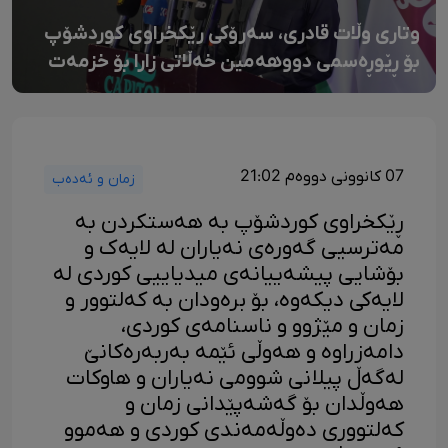
وتاری وڵات قادری، سەرۆکی رێکخراوی کوردشۆپ
بۆ ڕێوڕەسمی دووهەمین خەڵاتی زارا بۆ خزمەت
بە زمانی کوردی
07 کانوونی دووەم 21:02
زمان و ئەدەب
ڕێکخراوی کوردشۆپ بە هەستکردن بە
مەترسیی گەورەی نەیاران لە لایەک و
بۆشایی پیشەییانەی میدیاییی کوردی لە
لایەکی دیکەوە، بۆ برەودان بە کەلتوور و
زمان و مێژوو و ناسنامەی کوردی،
دامەزراوە و هەوڵی ئێمە بەربەرەکانێ
لەگەڵ پیلانی شوومی نەیاران و هاوکات
هەوڵدان بۆ گەشەپێدانی زمان و
کەلتووری دەوڵەمەندی کوردی و هەموو