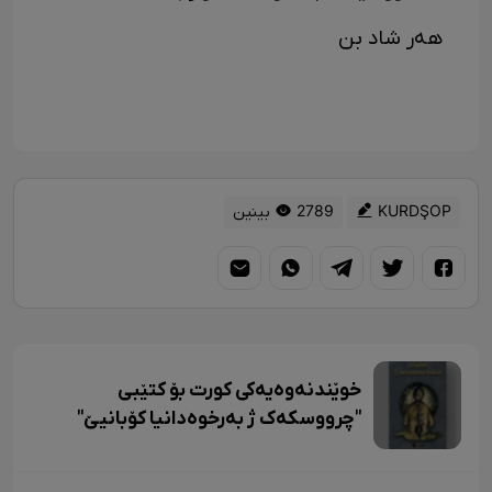
هەر شاد بن
KURDŞOP
2789 بینین
خوێندنەوەیەکی کورت بۆ کتێبی
"چرووسکەک ژ بەرخوەدانیا کۆبانیێ"