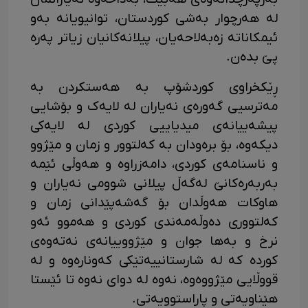
لە هەرچوار بەشی کوردستان، توانیویانە بەو
ئیمکاناتە زەبەلاحەیان، پیلانەکانیان زیاتر پەرە
پێ بدەن.
ڕێکخراوی کوردشۆپ بە هەستکردن بە
مەترسیی گەورەی نەیاران لە لایەک و بۆشایی
پیشەییانەی میدیاییی کوردی لە لایەکی
دیکەوە، بۆ برەودان بە کەلتوور و زمان و مێژوو
و ناسنامەی کوردی، دامەزراوە و هەوڵی ئێمە
بەربەرەکانێ لەگەڵ پیلانی شوومی نەیاران و
هاوکات هەوڵدان بۆ گەشەپێدانی زمان و
کەلتووری دەوڵەمەندی کوردی و هەموو ئەو
نرخ و بەها جوان و مێژووییانەی نەتەوەی
کوردە کە لە شارستانییەتێکی کەونارەوە و لە
قووڵایی مێژووەوە، نەوە لە دوای نەوە تا ئێستا
هێناویەتی و پاراستوویەتی.