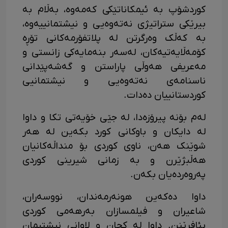
کوردشۆپ بە ئیمکاناتێکی کەمەوە، بەڵام بە
بیرێکی ستراتیژی نەتەوەیی و نیشتمانییەوە،
بە کەڵک وەرگرتن لە پلاتفۆرمەکانی تۆڕە
کۆمەڵایەتیەکان، لەسەر بنەمایەکی زانستی و
مەعریفی هەوڵی پاراستن و گەشەپێدانی
ناسنامەی نەتەوەیی و نیشتمانیی
کوردستانییان دەدات.
‎لەم بۆنە پیرۆزەدا، لە جێی خۆیەتی تکا و داوا
لە دایکان و باوکانی کورد بکەین لە هەر
شوێنک هەن، ناوی کوردی بۆ منداڵەکانیان
هەڵبژێرن و بە زمانی شیرینی کوردی
پەروەردەیان بکەن.
‎داوا دەکەین هونەرمەندان، نووسەران،
شاعیران و فیلمسازان بەرهەمی کوردی
بئافرێنن. داوا لە کچان و لاوانی نیشتیمان