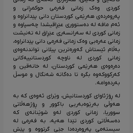
کوردی وەک زمانی فەرمی حوکمڕانی و
پەروەردەی هەرێمی کوردستان دانی پێدانراوە و
ئەم مافە لە دەستووری عێڕاقیشدا چەسپاوە و
زمانی کوردی لە سەرانسەری عێڕاق لە تەنیشت
زمانی عەرەبی وەک زمانی فەرمی دانی پێدانراوە،
بەڵام ئێستاش گەورەترین پیلانی تواندنەوەی
زمانی کوردی لە ناوچە کوردستانییەکانی
دەرەوەی هەرێمی کوردستان، لە خانەقین و
کەرکووکەوە بگرە تا دەگاتە شەنگال و موسڵ
بەردەوامە.
‎لە ڕۆژئاوای کوردستانیش، وێرای ئەوەی کە بە
هەوڵی بەرێوەبەریی باکوور و ڕۆژهەڵاتی
سووریا، زمانی کوردی لەو شوێنانەی کە
دەسەڵاتی کوردی تێدا هەیە، بە فەرمی لە
سیستەمی پەروەردەدا جێی گرتووە و پێش