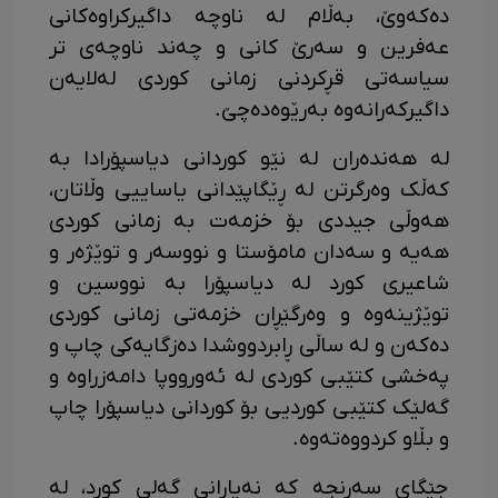
دەکەوێ، بەڵام لە ناوچە داگیرکراوەکانی
عەفرین و سەرێ کانی و چەند ناوچەی تر
سیاسەتی قڕکردنی زمانی کوردی لەلایەن
داگیرکەرانەوە بەرێوەدەچێ.
‎لە هەندەران لە نێو کوردانی دیاسپۆرادا بە
کەڵک وەرگرتن لە ڕێگاپێدانی یاساییی وڵاتان،
هەوڵی جیددی بۆ خزمەت بە زمانی کوردی
هەیە و سەدان مامۆستا و نووسەر و توێژەر و
شاعیری کورد لە دیاسپۆرا بە نووسین و
توێژینەوە و وەرگێڕان خزمەتی زمانی کوردی
دەکەن و لە ساڵی ڕابردووشدا دەزگایەکی چاپ و
پەخشی کتێبی کوردی لە ئەورووپا دامەزراوە و
گەلێک کتێبی کوردیی بۆ کوردانی دیاسپۆرا چاپ
و بڵاو کردووەتەوە.
جێگای سەرنجە کە نەیارانی گەلی کورد، لە