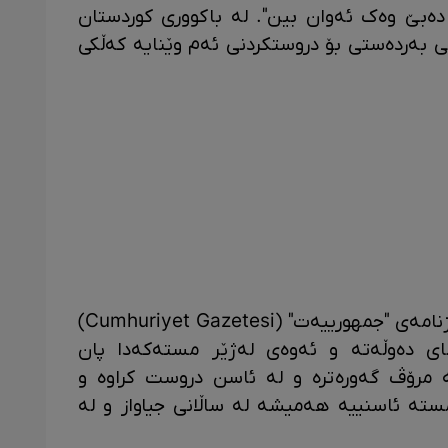
ەبێ وەک ئەوان بین". لە باکووری کوردستان
 بەردەستی بۆ دروستکردنی ئەم وێنایە کەڵکی
ئەم وێنەیە لە ١٨ی نیسانی ١٩٢٥ لە ڕۆژنامەی "جمهورییەت" (Cumhuriyet Gazetesi)
ێمای دەوڵەتە و ئەوەی لەژێر مستەکەدا پان
ە مرۆڤ گەورەترە و لە ئاسن دروست کراوە و
ستە ئاسنییە هەمیشە لە ساڵانی جیاواز و لە