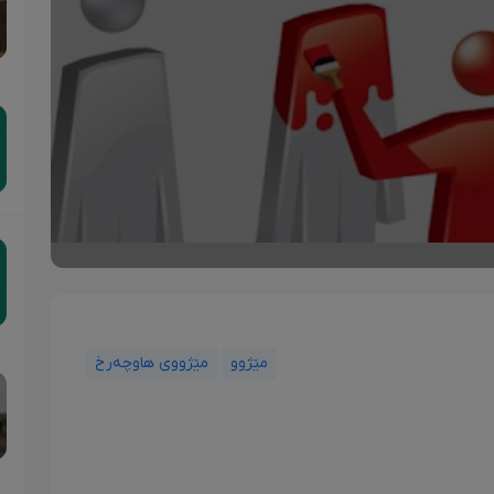
مێژوو
مێژووی هاوچەرخ