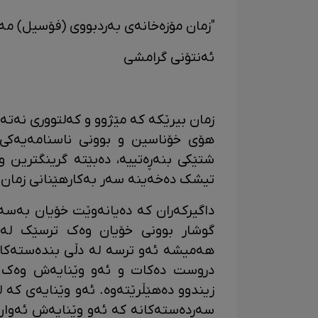
"زمان مۆزەخانەی بەردبووی (فۆسیل) مەد
ئەنتۆنی گرامشی
زمان بیرێکە کە مێژوو و کەلتووری نەتەو
هۆی خۆناسین و بوونی ناسنامەیەکی 
شتێکی بنەڕەتییە، دەبێتە گرینگترین و 
تیشک دەخەینە سەر بەکارهێنانی زمان 
داگیرکەران کە دەیانەوێت خۆیان بەسەر
گوشار بوونی خۆیان وەک ترسێک لە 
هەمیشە ئەو ترسە لە دڵی بندەستەکاند
دروست دەکات و ئەو وێنایەش وەک 
زیندوو دەهێڵرێتەوە. ئەو وێنایەی کە 
سەردەستەکانە کە ئەو وێنایەش ئەوان 