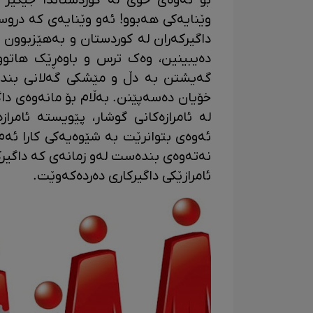
بۆ ئەوەی خۆی لە کوردستاندا جێگیر 
وێنایەکی هەبوو! ئەو وێنایەی کە دروس
داگیرکەران لە کوردستان و بەهێزبوون و
دەیبینین، وەک ترس و باوەڕێک هاتووە
گەیشتن بە دڵ و مێشکی گەلانی بند
خۆیان دەسەپێنن. بەڵام بۆ مانەوەی داگ
لە ئامرازەکانی گوشار، پێویستە ئامراز
ئەوەی بتوانرێت بە شێوەیەکی کارا ئەم ئ
نەتەوەی بندەست لەو زمانەی کە داگیرکە
ئامرازێکی داگیرکاری دەردەکەوێت.