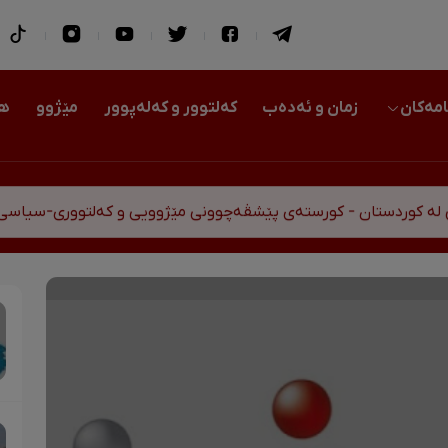
امەکان
زمان و ئەدەب
کەلتوور و کەلەپوور
مێژوو
هو
ن - کورستەی پێشڤەچوونی مێژوویی و کەلتووری-سیاسی