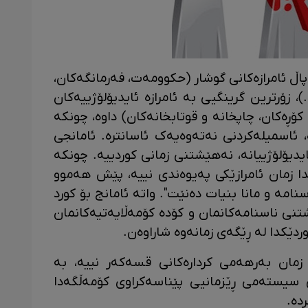
پاڵ ئامرازەکانی گوشار (حکوومەت، فەرمانگەکان،
)، زۆرترین گرینگیی بە ئامرازە ئایدیۆلۆژییەکان
ۆڕەکان، چاپخانە و قوتابخانەکان) داوە، چونکە
ە، ئاسمیلەکردنی نەتەوەیەک ئاسانترە. ئامانجی
ایدیۆلۆژییانە، نەهێشتنی زمانی کوردییە. چونکە
Iain Cha"، "لە واقیعدا زمان ئامرازێکی پەیوەندی نییە، پێش هەموو
امە و مانا بنیات دەنێت". واتە ئامانج بۆ کورد
تنی ناسنامەکانمان و کۆدە کۆمەڵایەتیەکانمان
ردێکدا لە ڕێگەی زمانەوە شاراوەن.
اتەوە کە زمان بەرهەمی کردارەکانی قسەکەر نییە، بە
ی سیستەمی ڕێزمانیی پێناسەکراوی کۆمەڵگەدا
دە.