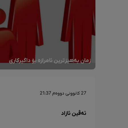
زمان بەهێزترین ئامرازە بۆ داگیرکاری
27 کانوونی دووەم 21:37
ئەڤین ئازاد