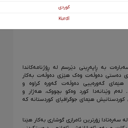
كوردی
Kurdî
و وێنەیە لە ساڵی ١٩٣٧دا سەبارەت بە ڕاپەڕینی دێرسم لە ڕۆژنامەکاندا
ای دەستی دەوڵەت وەک هێزی دەوڵەت بەکار
 هێمای گەورەییی دەوڵەت گەورە کراوە و
 لەم وێنانەدا کورد وەکو بچووک، هەژار و
کوردستانیش هێمای جوگرافیای کوردستانە کە
لە سەرەتادا زۆرترین ئامرازی گوشاری بەکار هێنا