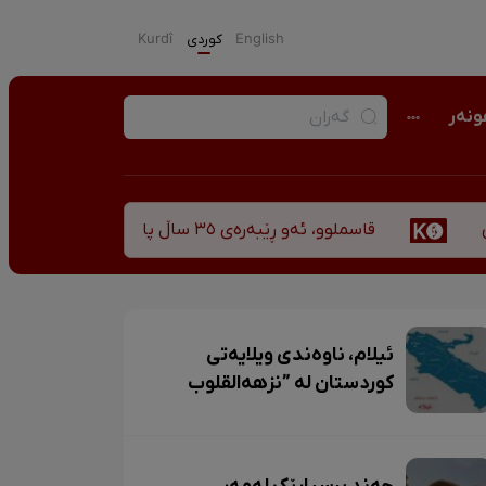
English
كوردی
Kurdî
نەر
قاسملوو، ئەو ڕێبەرەی ٣٥ ساڵ پاش شەهید بوونیشی ڕێبازەکەی هەر زیندووە
ئیلام، ناوەندی ویلایەتی
کوردستان لە ”نزهەالقلوب
حمداللە مستوفی“