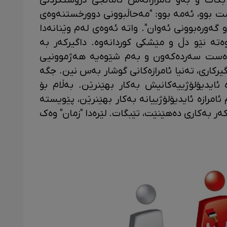
بکات و بەو ئامرازانەش ئامانجی دروستکردنی
ت بوو، ئەمە بوو: "مەحاڵبوونی دوورخستنەوەی
 گەورەبوونی ئەوان". واتە ئەوەی لەم وێنانەدا
تە نێو دڵ و مێشکی کوردانەوە. داگیرکەر بە
ەست سەردەکەون و بەم شێوەیە هەژموونیی
یرکاری، تەنیا ئامرازەکانی گوشار بەس نین. جگە
ە ئایدیۆلۆژییەکانیش بەکار بهێنرێن. بەڵام بۆ
امرازە ئایدیۆلۆژییانە بەکار بهێنرێن، پێویستە
ر بەکاری دەهێنێت، تێبگات. لێرەدا "زمان" وەک