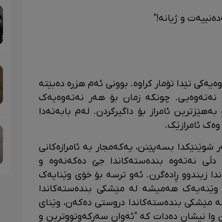
ەنییەت و ژیانە!"
ەیەکی تێدا تۆمار کراوە. بوونی ئەم هزرە دەبێتە
نەتەوەیی. چونکە زمان بۆ هەر نەتەوەیەک
بەهێزترین ئامراز بۆ داگیرکردن. لەم بابەتەدا
وەک ئامرازێک.
 شوێنێکدا بسەپێنن، یەکەمجار بە ئامرازەکانی
دڵی نەتەوە بندەستەکاندا جێ دەکەنەوە و
ا زیندوو ڕادەگرن. ئەو ترسە بۆ خۆی وێنایەک
وێنەیەک هەمیشە لە مێشکی بندەستەکاندا
لە مێشکی بندەستەکاندا دروستی دەکەن، وێنای
وا نیشان دەدات کە "ئەوان سەرکەوتووترین و