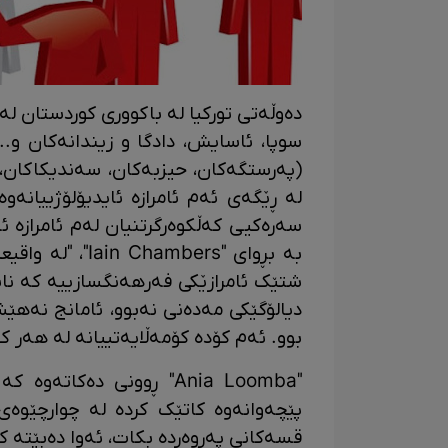
دەوڵەتی تورکیا لە باکووری کوردستان لە
سوپا، ئاسایش، دادگا و زیندانەکان و...
(پەرستگەکان، حیزبەکان، سەندیکاکان، ک
لە ڕێگەی ئەم ئامرازە ئایدیۆلۆژییانەو
سەرەکیی کەڵکوەرگرتنیان لەم ئامرازە ئ
بە بڕوای "mbers
شتێک ئامرازێکی فەرهەنگسازییە کە ناسن
دیالۆگێکی مەدەنی نەبوو، ئامانج نەهێش
بوو. ئەم کۆدە کۆمەڵایەتییانە لە هەر کو
"Ania Loomba" ڕوونی دەک
پێچەوانەوە کاتێک کردە لە چوارچێوە
قسەکانی پەروەردە بکات، ئەوا دەبێتە کر