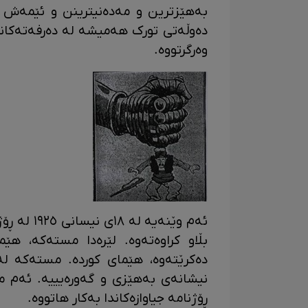
بەهێزترین و مەدەنیترینن و ئێمەش د
دەوڵەتی تورک هەمیشە لە دەرفەتەکانی
وەرگرتووە.
بڵاو کراوەتەوە. لێرەدا مستەکە، ه
دەکرێتەوە، هێمای کوردە. مستەکە ل
نیشانەی بەهێزی و گەورەیییە. ئەم م
ڕۆژنامە جیاوازەکاندا بەکار هاتووە.