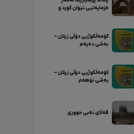
چەند پرسیارێک لەمەڕ
خزمایەتیی نێوان کورد و
ساسانییەکان
کۆمەڵکوژیی دۆڵی زیلان –
بەشی دەیەم
کۆمەڵکوژیی دۆڵی زیلان –
بەشی نۆهەم
قەڵای نەبی حووری