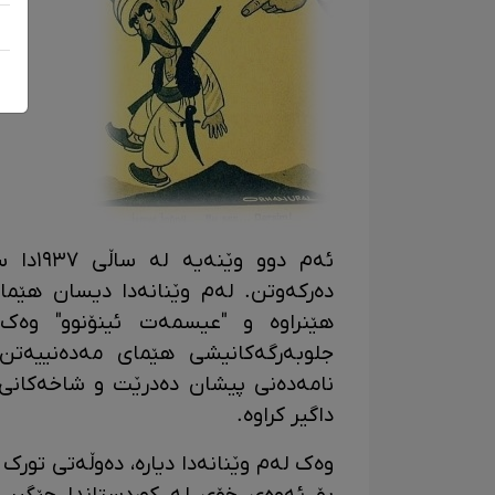
ئەم دو
دەرکەوتن. لەم وێنانەدا دیسان هێم
هێنراوە و "عیسمەت ئینۆنوو" وەک
جلوبەرگەکانیشی هێمای مەدەنییەتن.
نامەدەنی پیشان دەدرێت و شاخەکانی 
داگیر کراوە.
وەک لەم وێنانەدا دیارە، دەوڵەتی تورک 