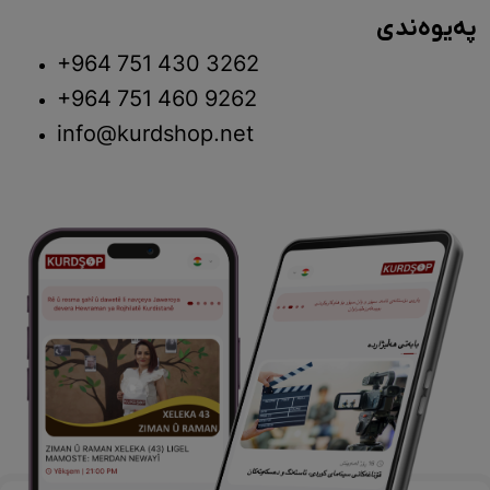
پەیوەندی
+964 751 430 3262
+964 751 460 9262
info@kurdshop.net