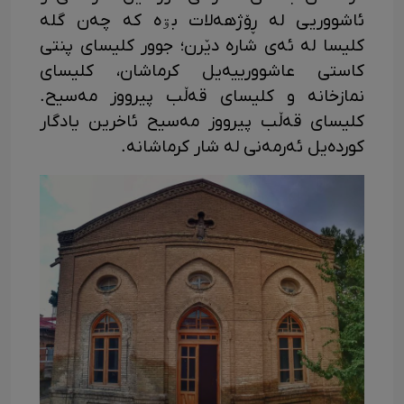
ئاشووریی لە ڕۆژهەلات بۊە کە چەن گلە
کلیسا لە ئەی شارە دێرن؛ جوور کلیسای پنتی
کاستی عاشوورییەیل کرماشان، کلیسای
نمازخانە و کلیسای قەڵب پیرووز مەسیح.
کلیسای قەڵب پیرووز مەسیح ئاخرین یادگار
کوردەیل ئەرمەنی لە شار کرماشانە.