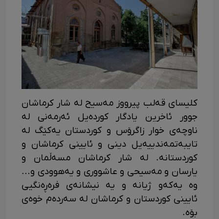
کلیسای قەلب پیرووز مەسیح لە شار کرماشان
جوور ئاخرین یادگار کوردەیل ئەرمەنی لە
ناوچەی خوار زاگرۆس و کوردستان یەکێگ لە
تایبەتمەندییەیل دینی و ئایینی کرماشان و
کوردستانە. لە شار کرماشان مسەڵمان و
یارسان و مەسیحی و عاشووری و یەهوودی و...
وە یەکەو ژیانە و یە نیشانەی فرەڕەنگیی
ئایینی کوردستان و کرماشان لە سەردەم خوەی
بۆە.