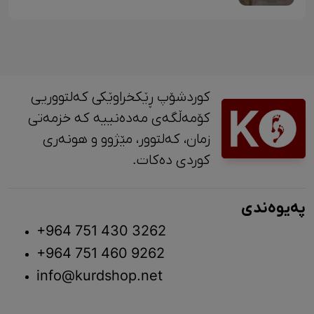
کوردشۆپ ڕێکخراوێکی کەلتووریی
کۆمەڵگەی مەدەنییە کە خزمەتی
زمان، کەلتوور، مێژوو و ‎هونەری
کوردی دەکات.
پەیوەندی
+964 751 430 3262
+964 751 460 9262
info@kurdshop.net