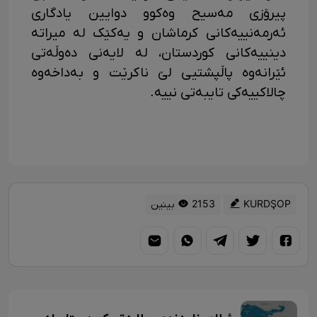
پیرۆزی مەسیح وەکوو دوایین یادگاری
ئەرمەنییەکانی کرماشان و یەکێک لە میراتە
دینییەکانی کوردستان، لە لایەنی دەوڵەتی
ئێرانەوە پاڵپشتیی لێ ناکرێت و بەداخەوە
چالاکییەکی تایبەتی نییە.
KURDŞOP
2153 بینین