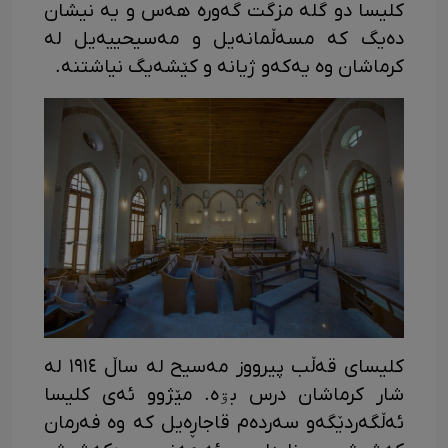
کلیسا دو گلە مزگت گەورە هەس و یە نیشان
دەیگ کە مسەڵمانەیل و مەسیحییەیل لە
کرماشان وە یەکەو ژیانە و کێشەیگ نیاشتنە.
کلیسای قەڵب پیرووز مەسیح لە ساڵ ١٩١٤ لە
شار کرماشان درس بۊە. مێژوو ئەی کلیسا
ئەڵگەردێگەو سەردەم قاجاڕەیل کە وە فەرمان