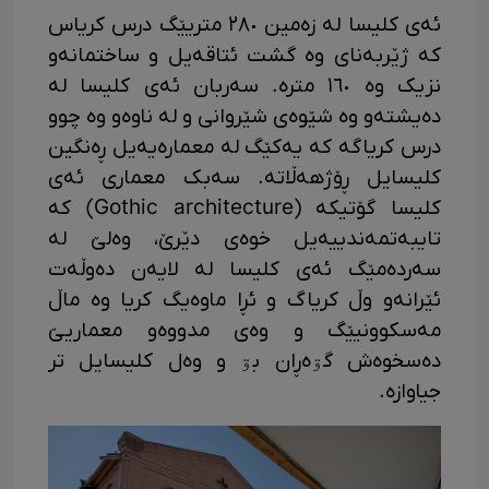
ئەی کلیسا لە زەمین ٢٨٠ متریێگ درس کریاس
کە ژێربەنای وە گشت ئتاقەیل و ساختمانەو
نزیک وە ١٦٠ مترە. سەربان ئەی کلیسا لە
دەیشتەو وە شێوەی شێروانی و لە ناوەو وە چوو
درس کریاگە کە یەکێگ لە معمارەیەیل ڕەنگین
کلیسایل ڕۆژهەڵاتە. سەبک معماری ئەی
کلیسا گۆتیکە (Gothic architecture) کە
تایبەتمەندییەیل خوەی دێرێ، وەلێ لە
سەردەمێگ ئەی کلیسا لە لایەن دەوڵەت
ئێرانەو وڵ کریاگ و ئڕا ماوەیگ کریا وە ماڵ
مەسکوونیێگ و وەی مدووەو معماریێ
دەسخوەش گۊەڕان بۊ و وەل کلیسایل تر
جیاوازە.