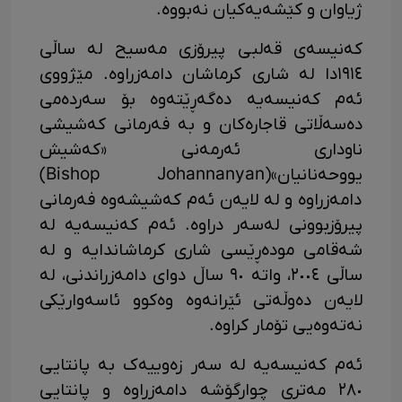
ژیاوان و کێشەیەکیان نەبووە.
کەنیسەی قەلبی پیرۆزی مەسیح لە ساڵی
١٩١٤دا لە شاری کرماشان دامەزراوە. مێژووی
ئەم کەنیسەیە دەگەڕێتەوە بۆ سەردەمی
دەسەڵاتی قاجارەکان و بە فەرمانی کەشیشی
ناوداری ئەرمەنی «کەشیش
یووحەنانیان»(Bishop Johannanyan)
دامەزراوە و لە لایەن ئەم کەشیشەوە فەرمانی
پیرۆزبوونی لەسەر دراوە. ئەم کەنیسەیە لە
شەقامی مودەڕێسی شاری کرماشاندایە و لە
ساڵی ٢٠٠٤، واتە ٩٠ ساڵ دوای دامەزراندنی، لە
لایەن دەوڵەتی ئێرانەوە وەکوو ئاسەوارێکی
نەتەوەیی تۆمار کراوە.
ئەم کەنیسەیە لە سەر زەوییەک بە پانتایی
٢٨٠ مەتری چوارگۆشە دامەزراوە و پانتایی