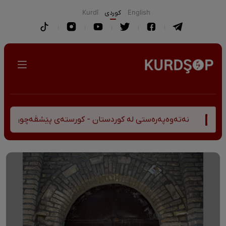
English
كوردی
Kurdî
ەتەوەپەرەستی لە کوردستان - کورستەی پێشڤەچوونی مێژوویی و ک