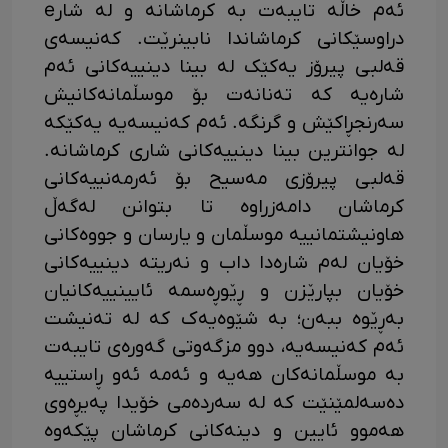
ئەم خاڵە تایبەت بە کرماشانە و لە شارe
دراوسێکانی کرماشاندا نابینرێت. کەنیسەی
قەلبی پیرۆز یەکێک لە بینا دینییەکانی ئەم
شارەیە کە تەنانەت بۆ موسڵمانەکانیش
سەرنجڕاکێش و گرنگە. ئەم کەنیسەیە یەکێکە
لە جوانترین بینا دینییەکانی شاری کرماشانە.
قەلبی پیرۆزی مەسیح بۆ ئەرمەنییەکانی
کرماشان دامەزراوە تا بتوانن لەگەڵ
هاونیشتمانییە موسڵمان و یارسان و جووەکانی
خۆیان لەم شارەدا داب و نەریتە دینییەکانی
خۆیان بپارێزن و ڕێوڕەسمە ئایینییەکانیان
بەڕێوە ببەن؛ بە شێوەیەک کە لە تەنیشت
ئەم کەنیسەیە، دوو مزگەوتی گەورەی تایبەت
بە موسڵمانەکان هەیە و ئەمە ئەو ڕاستییە
دەسەلمێنێت کە لە سەردەمی خۆیدا پەیڕەوی
هەموو ئایین و دینەکانی کرماشان پێکەوە