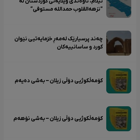
ئیلام، ناوەندی ویلایەتی کوردستان لە
”نزهەالقلوب حمداللە مستوفی“
چەند پرسیارێک لەمەڕ خزمایەتیی نێوان
کورد و ساسانییەکان
کۆمەڵکوژیی دۆڵی زیلان – بەشی دەیەم
کۆمەڵکوژیی دۆڵی زیلان – بەشی نۆهەم