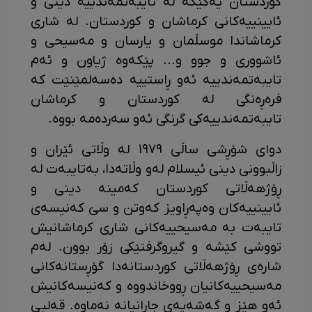
کوردستان یەکێکە لە تایبەتمەندییە دینی و
ئایینییەکانی کرماشان و کوردستان. لە شاری
کرماشاندا موسڵمان و یارسان و مەسیحی و
ئاشووری و جوو و... پێکەوە ژیاون و ئەم
تایبەتمەندییە ئەو ڕاستییە دەسەلمێنێت کە
فرەڕەنگی لە کوردستان و کرماشان
تایبەتمەندییەکی گرنگی ئەو سەردەمە بووە.
دوای شۆڕشی ساڵی ١٩٧٩ لە وڵاتی ئێران و
زاڵبوونی دینی ئیسلام لەو وڵاتەدا، بەتایبەت لە
ڕۆژهەڵاتی کوردستان کەمینە دینی و
ئایینییەکان وەپەڕاویز کەوتن و سێ کەنیسەی
تایبەت بە مەسیحییەکانی شاری کرماشانیش
تووشی کێشە و گیروگرفتێکی زۆر بوون. لەم
شارەی ڕۆژهەڵاتی کوردستانەدا گۆڕستانەکانی
مەسیحییەکانیان ڕووخاندووە و کەنیسەکانیش
ئەو هێز و گەشەیەی جارانیانە نەماوە. قەلبی