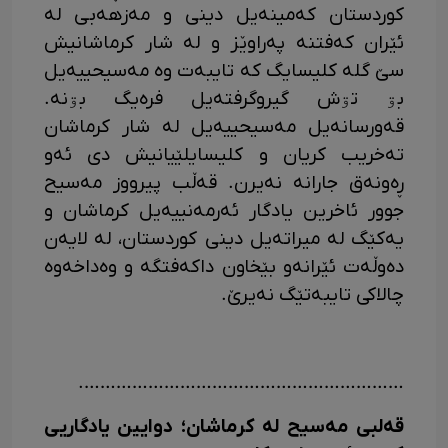
کوردستان کەمینەیل دینی و مەزهەبی لە
ئێران کەفتنە پەراوێز و لە شار کرماشانیش
سێ گلە کلیسایگ کە تایبەت وە مەسیحییەیل
بۊ تۊش گیروگرفتەیل فرەیگ بۊنە.
قەورسانەیل مەسیحییەیل لە شار کرماشان
تەخریب کریان و کلیسایلێیانیش دی ئەو
ڕەونەق جارانە نەیرن. قەڵب پیرووز مەسیح
جوور ئاخرین یادگار ئەرمەنییەیل کرماشان و
یەکێگ لە میراتەیل دینی کوردستان، لە لایەن
دەوڵەت ئێرانەو بێخاون داکەفتگە و وەداخەوە
چالاکی تایبەتێگ نەیرێ.
…………………………………………………….
قەلبی مەسیح لە کرماشان؛ دوایین یادگاریی