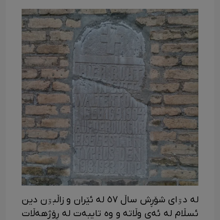
لە دۊای شۆڕش ساڵ ٥٧ لە ئێران و زاڵبۊن دین
ئسڵام لە ئەی وڵاتە و وە تایبەت لە ڕۆژهەڵات