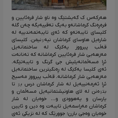
هەرکەس ک گەیشتێگ وە ناو شار فرەئایین و
فرەڕەنگ کرماشانەو بەیگ تەقییەیگە چەن گلە
کلیسای تایبەتەو کە ئەی تایبەتمەندییە لە
شارەیل هاوسای کرماشان نیەۊنیمن. کلیسای
قەڵب پیرووز یەکێگ لە ساختمانەیل
مەزهەبی شار فرەئایین کرماشانە کە تەنانەت
ئڕا مسەڵمانەیلیش جی گرنگ و تایبەتێگە.
ئەی کلیسا یەکێگ لە ڕەنگیترین ساختمانەیل
مەزهەبی شار کرماشانە. قەڵب پیرووز مەسیح
ئڕا ئەرمەنییەیل لە شار کرماشان درس بۊ تا
بتۊەنن لە لای هاونیشتمانیەیل مسەڵمان و
یارسان و یەهوودی و... خوەیان لە شار
کرماشان مەراسمەیل تایبەت وە دین و ئایین
خوەیان وەجی بارن؛ جوورێگ کە لە نزیکی ئەی