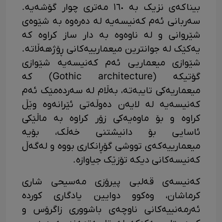
بیناکەی نزیک بە ١٦٠ مەتری چوار گۆشەیە.
سەربانی ئەم کەنیسەیە لە دەرەوە بە شێوەی
شێروانی و لە ناوەوە بە دار ساز کراوە کە
یەکێک لە جوانترین میعمارییەکانی ڕۆژهەڵاتە.
شێوازی میعماریی ئەم کەنیسەیە شێوازی
گۆتیکە (Gothic architecture) کە
میعماریەکی تایبەتە، بەڵام لە سەردەمێک ئەم
کەنیسەیە لە لایەن دەوڵەتی ئێرانەوە وێڵ
کراوە و بۆ ماوەیەکی زۆر کراوە بە ماڵێکی
ئاسایی بۆ دانیشتنی خەڵک، بۆیە
میعمارییەکەی تووشی گۆڕانکاری بووە و لەگەڵ
کەنیسەکانی دیکە تۆزێک جیاوازە.
کەنیسەی قەلبی پیرۆزی مەسیحی شاری
کرماشان، وەکوو دوایین یادگاری کوردە
ئەرمەنییەکانی ناوچەی باشووری زاگرۆس و