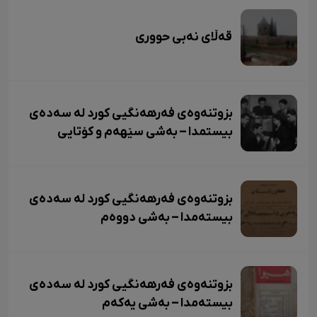
قەڵای نەبی حووری
بزوتنەوەی فەرهەنگیی کورد لە سەدەی
بیستمدا – بەشی سێهەم و کۆتایی
بزوتنەوەی فەرهەنگیی کورد لە سەدەی
بیستەمدا – بەشی دووەم
بزوتنەوەی فەرهەنگیی کورد لە سەدەی
بیستەمدا – بەشی یەکەم