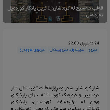
قەڵب مەسیح لە کرماشان؛ ئاخرین یادگار کوردەیل
ئەرمەنی
24 ئەیلوول 22:00
مێژوو
شوێنەوارە مێژووییەکان
مێژووی هاوچەرخ
شار کرماشان سەر وە ڕۆژهەڵات کوردستان شار
فرەئایین و فرەڕەنگ کوردستانە. دۊای پارێزگای
ورمێ لە ڕۆژهەلات کوردستان، پارێزگای
کرماشان بنکەی سەرەکی کوردەیل ئەرمەنی و