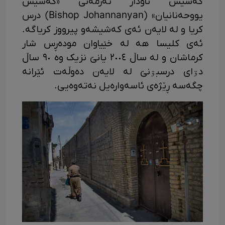
کەشیش ناودار ئەرمەنی «کەشیش
یووحەنانیان» (Bishop Johannanyan) درس
کریا و لە لایەن ئەی کەشیشەو پیرووز کریاگە.
ئەی کلیسا هە لە خێیاوان مودەڕس شار
کرماشان و لە ساڵ ٢٠٠٤ یانێ نزیک وە ٩٠ ساڵ
دۊای درسبۊنێ لە لایەن دەوڵەت ئێرانە
چگەسە ڕێژەی ئاسەوارەیل نەتەوەیی.