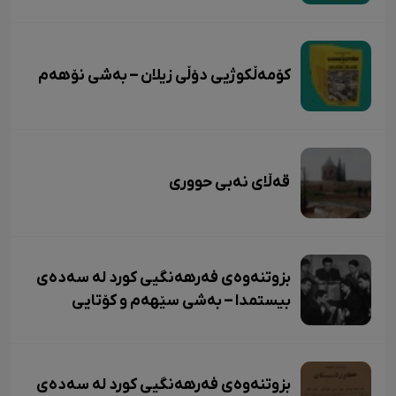
کۆمەڵکوژیی دۆڵی زیلان – بەشی نۆهەم
قەڵای نەبی حووری
بزوتنەوەی فەرهەنگیی کورد لە سەدەی
بیستمدا – بەشی سێهەم و کۆتایی
بزوتنەوەی فەرهەنگیی کورد لە سەدەی