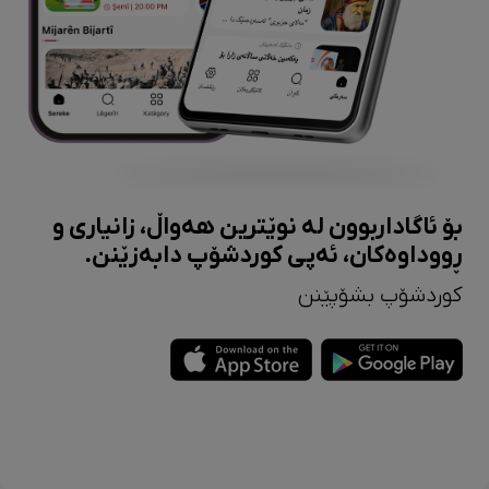
بۆ ئاگاداربوون لە نوێترین هەواڵ، زانیاری و
ڕووداوەکان، ئەپی کوردشۆپ دابەزێنن.
کوردشۆپ بشۆپێنن