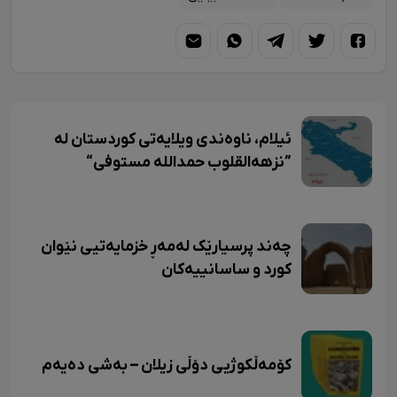
ئیلام، ناوەندی ویلایەتی کوردستان لە
”نزهەالقلوب حمداللە مستوفی“
چەند پرسیارێک لەمەڕ خزمایەتیی نێوان
کورد و ساسانییەکان
کۆمەڵکوژیی دۆڵی زیلان – بەشی دەیەم