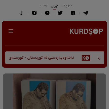
English
كوردی
Kurdî
نەتەوەپەرەستی لە کوردستان - کورستەی پێشڤەچوونی