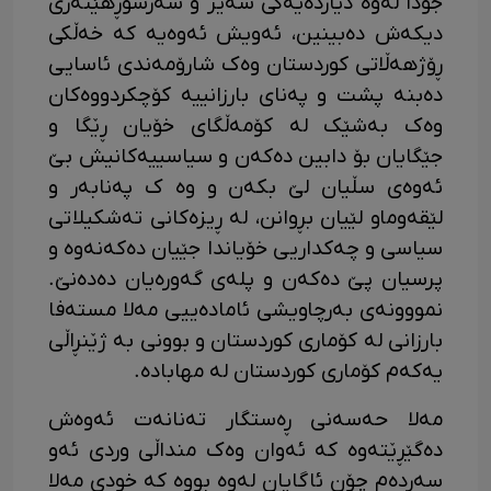
جودا لەوە دیاردەیەکی سەیر و سەرسوڕهێنەری
دیکەش دەبینین، ئەویش ئەوەیە کە خەڵکی
ڕۆژهەڵاتی کوردستان وەک شارۆمەندی ئاسایی
دەبنە پشت و پەنای بارزانییە کۆچکردووەکان
وەک بەشێک لە کۆمەڵگای خۆیان ڕێگا و
جێگایان بۆ دابین دەکەن و سیاسییەکانیش بێ
ئەوەی سڵیان لێ بکەن و وە ک پەنابەر و
لێقەوماو لێیان بڕوانن، لە ڕیزەکانی تەشکیلاتی
سیاسی و چەکداریی خۆیاندا جێیان دەکەنەوە و
پرسیان پێ دەکەن و پلەی گەورەیان دەدەنێ.
نمووونەی بەرچاویشی ئامادەییی مەلا مستەفا
بارزانی لە کۆماری کوردستان و بوونی بە ژێنڕاڵی
یەکەم کۆماری کوردستان لە مهابادە.
مەلا حەسەنی ڕەستگار تەنانەت ئەوەش
دەگێڕێتەوە کە ئەوان وەک منداڵی وردی ئەو
سەردەم چۆن ئاگایان لەوە بووە کە خودی مەلا