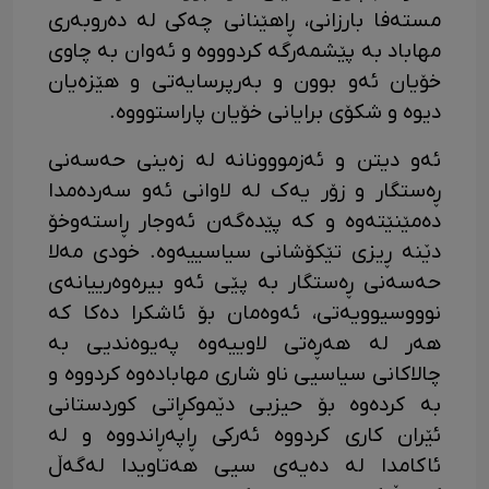
مستەفا بارزانی، ڕاهێنانی چەکی لە دەروبەری
مهاباد بە پێشمەرگە کردوووە و ئەوان بە چاوی
خۆیان ئەو بوون و بەرپرسایەتی و هێزەیان
دیوە و شکۆی برایانی خۆیان پاراستوووە.
ئەو دیتن و ئەزمووونانە لە زەینی حەسەنی
ڕەستگار و زۆر یەک لە لاوانی ئەو سەردەمدا
دەمێنێتەوە و کە پێدەگەن ئەوجار ڕاستەوخۆ
دێنە ڕیزی تێکۆشانی سیاسییەوە. خودی مەلا
حەسەنی ڕەستگار بە پێی ئەو بیرەوەرییانەی
نوووسیوویەتی، ئەوەمان بۆ ئاشکرا دەکا کە
هەر لە هەڕەتی لاوییەوە پەیوەندیی بە
چالاکانی سیاسیی ناو شاری مهابادەوە کردووە و
بە کردەوە بۆ حیزبی دێموکڕاتی کوردستانی
ئێران کاری کردووە ئەرکی ڕاپەڕاندووە و لە
ئاکامدا لە دەیەی سیی هەتاویدا لەگەڵ