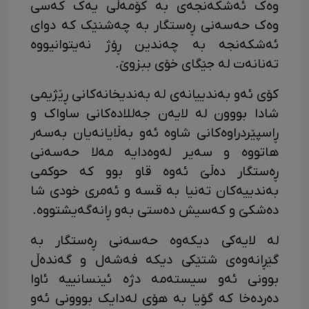
وەک ئەشکەنجەی بە کۆمەڵی یەک کەسی
وەک حەسەنی ڕەستگار بە چەشنێک کە دوای
ئەشکەنجە بە چەندین ڕۆژ نەیتوانیووە
تەنانەت لە جێگای خۆی ببزوێ.
کۆی ئەو بەندییانەی لە بەندیخانەکانی ڕێژیمی
شادا بووون لە لایەن جەللادەکانی ساواک و
ڕاسپێردراوەکانی شاوە ئەو بەڵایانەیان بەسەر
هاتووە و سەیر لەوەدایە مەلا حەسەنی
ڕەستگار دەڵێ ئەوە قاو بوو کە حوکمی
بەندییەکان تەنیا بە قسە و ئەمری خودی شا
دەشکێ و کەسیش دەستی بەو ڕانەگەیشتووە.
لە لایەکی دیکەوە حەسەنی ڕەستگار بە
گێڕانەوەی شتێکی دیکە فەشەل و گەندەڵ
بوونی ئەو سیستەمە دژە ئینسانییە ئاوا
دەردەخا کە گۆیا بە هۆی لەدایک بووونی ئەو