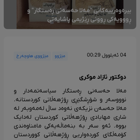
بیرەوەرییەکانی "مەلا حەسەنی ڕەستگار" و
ڕووویەکی ڕوونی ڕێژیمی پاشایەتی
04 ئەیلوول 00:29
مێژوو
مێژووی هاوچەرخ
دوکتور ئازاد موکری
مەلا حەسەنی ڕەستگار سیاسەتمەدار و
نوووسەر و شۆڕشگێڕی ڕۆژهەڵاتی کوردستانە.
مەلا حەسەن نزیکەی نەوەد ساڵ لەمەوبەر لە
شاری مهابادی ڕۆژهەڵاتی کوردستان لەدایک
بووە. ئەو سەر بە بنەماڵەیەکی مامناوەندی
کۆمەڵگای کوردەواریی ڕۆژهەڵاتی کووردستان