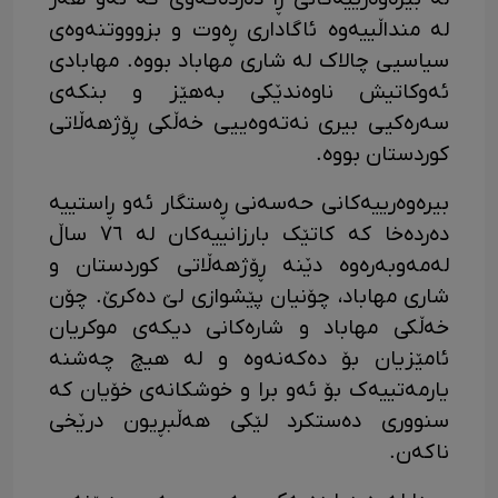
لە منداڵییەوە ئاگاداری ڕەوت و بزوووتنەوەی
سیاسیی چالاک لە شاری مهاباد بووە. مهابادی
ئەوکاتیش ناوەندێکی بەهێز و بنکەی
سەرەکیی بیری نەتەوەییی خەڵکی ڕۆژهەڵاتی
کوردستان بووە.
بیرەوەرییەکانی حەسەنی ڕەستگار ئەو ڕاستییە
دەردەخا کە کاتێک بارزانییەکان لە ٧٦ ساڵ
لەمەوبەرەوە دێنە ڕۆژهەڵاتی کوردستان و
شاری مهاباد، چۆنیان پێشوازی لێ دەکرێ. چۆن
خەڵکی مهاباد و شارەکانی دیکەی موکریان
ئامێزیان بۆ دەکەنەوە و لە هیچ چەشنە
یارمەتییەک بۆ ئەو برا و خوشکانەی خۆیان کە
سنووری دەستکرد لێکی هەڵبڕیون درێخی
ناکەن.