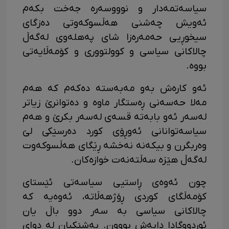
سیاسەتمەدار و نوووسەرە جەخت بکەم
ئەویش چەشنی هەڵسوکەوتی دەزگای
سیخوڕیی حەمەرەزا شای پەهلەوی لەگەڵ
چالاکانی سیاسی و کوولتووری و کۆمەڵایەتی
بووە.
ئەو کارەش بەو مەبەستە دەکەم کە هەم
مەلا حەسەنی ڕەستگار ماوە و دەتوانرێ زیاتر
لەسەر ئەو بابەتە قسەی لەسەر بکرێ و هەم
سیاسەتوانانی ئەوڕۆی کورد دەرسێکی لێ
وەربگرن و بیکەنە نەخشە ڕێگای هەڵسوکەوت
لەگەڵ هێزە سەڵتەنەت خوازەکان.
چون ئەوەی ڕاستیی سیاسەتی ئێستای
کۆمەڵگای کوردی ڕۆژهەڵاتە، ئەوەیە کە
چالاکانی سیاسی بە سەر دوو باڵ یان
ئوردووگادا دابەش بووون. بەشێکیان لە دوای