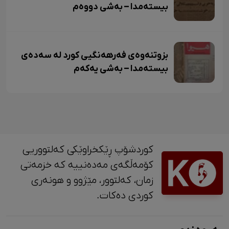
بیستەمدا – بەشی دووەم
بزوتنەوەی فەرهەنگیی کورد لە سەدەی
بیستەمدا – بەشی یەکەم
کوردشۆپ ڕێکخراوێکی کەلتووریی
کۆمەڵگەی مەدەنییە کە خزمەتی
زمان، کەلتوور، مێژوو و ‎هونەری
کوردی دەکات.