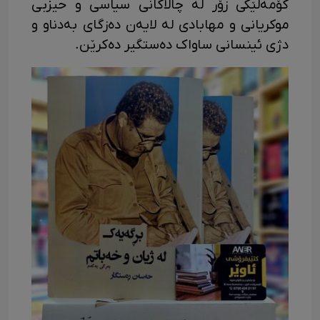
کۆمەڵێکی زۆر لە چالاکانی سیاسی و حیزبی
موکریانی و مهابادی لە لایەن دەزگای بەدناو و
دژی ئینسانی ساواک دەستگیر دەکرێن.