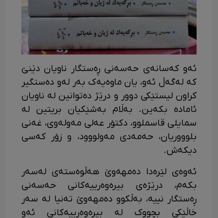
ئەو کەسانەی حەسەنی ڕەستگار ناویان دێنێ
کە لەگەڵ ئەو، یان ماوەیەک بەر لەو دەستگیر
کراون لیستێکی دوور و درێژ دەتوانین لە ناویان
ئامادە بکەین. بەڵام بەشێکیان بریتین لە
سمایلی قاسملوو، دکتۆر عەلی مەولەوی، غەنی
بلوووریان، حەمەدی مەولووود، و زۆر کەسی
دیکەش.
ئەوەی لێرەدا دەمهەوێ هەڵوەستەی لەسەر
بکەم، درێژەی بیرەوەرییەکانی حەسەنی
ڕەستگار نییە، بەڵکوو دەمهەوێ تەنیا لە سەر
خاڵێکی بچووک لە بیرەوەرییەکانی ئەو