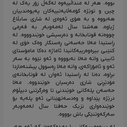
بووە. هەر لە منداڵییەوە لەگەڵ زۆر یەک لە
چین و توێژە کۆمەڵایەتییەکان پەیوەندییان
هەبووە و بە هۆی ئەوەی لە شاری سابڵاغ
ژیاوە، هەشتا ساڵ لەمەوبەر بە فەرمی
چووەتە قوتابخانە و دەرسیشی خوێندوووە. لە
ڕاستیدا مەلا حەسەنی ڕەستگار وەک خۆی لە
کتێبی بیرەوەرییەکانیدا ئاماژە دەکا مامۆستای
ئایینی واتە مەلا نەبوووە و ئەو نێوە بە سەر
ئەو و ئامۆزاکەی، واتە مەلا ڕەسوول پیشنەمازدا
بڕاوە، دەنا لە ڕاستیدا ئەوان لە قوتابخانەی
مۆدێڕنی شاری دەرسیان خوێندووە. مەلا
حەسەن پلەکانی خوێندنی تا وەرگرتنی دیپڵۆم
درێژە پێداوە و وەدسەتهێنانی ئەو پلەیە بۆ
خوێندەواری نزیک حەفتا ساڵ لەمەوبەر
سەرکەوتنێکی باش بوووە.
لە بیرەوەرییەکانی ڕا دەردەکەوێ کە ئەو هەر