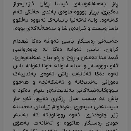
ڕەزا پەهەلەوییەی ئێستا ڕۆڵی ئازادیخواز
دەگێڕێ، بڕیار بوووە ماوەی بەندی خەڵکی کەم
کەنەوە. واتە نەتەنیا یاسایەک نەبووە بەڵکوو
یاسا ویست و ئیرادەی شا و بنەمەڵەکەی بووە.
حەسەنی ڕەستگار باسی ئەوانە دەکا ئیعدام
کراون. باسی ئەوانە دەکا لە چاوەڕوانیی
ئیعدامدا تەمەن و ڕۆح و ڕەوانیان هەڵدەوەرێ.
ئەو نوووسەر و سیاسەتوانە جودا لەوانە باس
لەوە دەکا تەنانەت پاش ئەوەی بەندییەک
دەورانی بەندیخانە و ئەشکەنجە و هەموو
سوووکایەتییەکانی بەندیخانەی تێپەڕ دەکرد و
پاش دە بیست ساڵ ڕزگاری دەبوو، ئەو جار
سیستەمی سیخوڕی بەردەوام ژیانیان دەخستە
ژێر چاوەدێری. ئەوە ڕووداوێکە کە بەسەر
خودی ڕەستگار هاتووە و تەنانەت بەهۆی