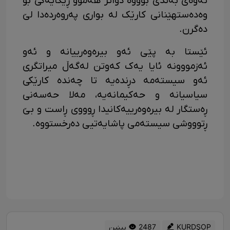
ئەوەی بەندی بوووە دواتر هەموو ڕێگایەکی بۆ
وەدەستهێنانی کارێک لە بواری پەروەردەدا لێ
دەگرن.
ئێستا بە پێی ئەو بیرەوەرییانە و ئەو
ئەزمووونە ئایا یەک کەوتن لەگەڵ میراتگری
ئەو سیستەمە دڕندەیە تا چەندە کارێکی
سیاسیانە و حەکیمانەیە، مەلا حەسەنی
ڕەستگار لە بیرەوەرییەکانیدا ڕوووی ڕاست و بێ
ڕتوووشی سیستەمی پاشایەتیی دەرخستووە.
KURDŞOP
2487 بینین