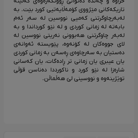
خراوە و چەندە دەتوانێ ڕوونکەرەوەی کەلێنە
تاریکەکانی مێژووی کۆمەڵایەتیی کورد بێت. بە
لەبەرچاوگرتنی کەمیی نووسین لە سەر ئەم
بابەتە لە زمانی کوردی و لە نێو کورداندا و بە
لەبەر چاوگرتنی هەبوونی نەریتی نووسین لە
لای جووەکان لە کۆنەوە، پێویستە ئەوانەی
دەستیان بە سەرچاوەی ڕەسەن بە زمانی کوردی
یان عیبری یان زمانی تر ڕادەگات، یان کەسانی
شارەزا لە نێو کورد و ناکورددا دەناسن قۆڵی
توێژینەوە و نووسینی لێ هەڵماڵن.