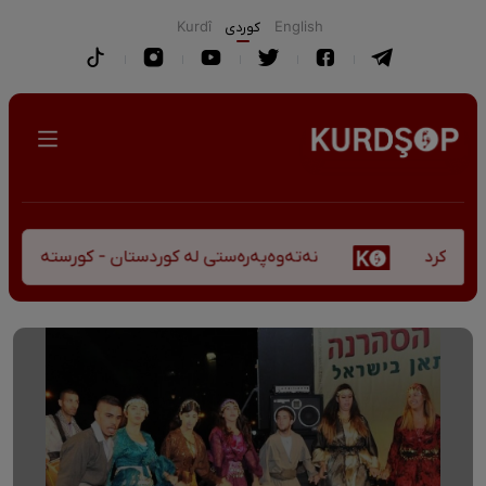
English
كوردی
Kurdî
نەتەوەپەرەستی لە کوردستان - کورستەی پێشڤەچوو