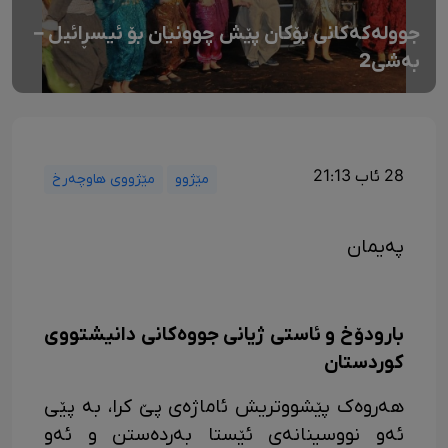
جوولەکەکانی بۆکان پێش چوونیان بۆ ئیسڕائیل –
بەشی2
28 ئاب 21:13
مێژوو
مێژووی هاوچەرخ
پەیمان
بارودۆخ و ئاستی ژیانی جووەکانی دانیشتووی
کوردستان
هەروەک پێشووتریش ئاماژەی پێ کرا، بە پێی
ئەو نووسینانەی ئێستا بەردەستن و ئەو