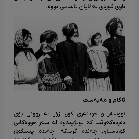
ناوی کوردی لە لایان ئاسایی بووە.
ئاکام و مەبەست
نووسەر و خوێنەری کورد زۆر بە ڕوونی بۆی
دەردەکەوێت کە توێژینەوە لە سەر جووەکانی
کوردستان چەندە گرینگە، چەندە پشتگوێ