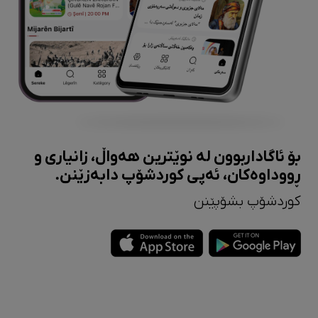
بۆ ئاگاداربوون لە نوێترین هەواڵ، زانیاری و
ڕووداوەکان، ئەپی کوردشۆپ دابەزێنن.
کوردشۆپ بشۆپێنن