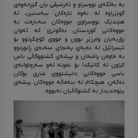
بە بەڵگەی نووسراو و ئەرشیڤی یان گێڕانەوەی
گوێزراوە لە نەوە تازەکان ببەستین. لە
هێندێک نووسراوی جووەکان سەبارەت بە
جووەکانی کوردستان دەگوترێ کە ئەوان
زۆربەیان وەرزێڕ بوون و جووی کۆچکردوو بۆ
ئیسرائێل لە دەیەی پەنجای سەدەی ڕابوردوو
بە خاوەن پاشخان و پیشەی کشتووکاڵی باس
کراون لە کاتێکدا بۆ نمونە لەو سەرچاوانەی
باسی جووەکانی دانیشتووی شاری بۆکان
دەکەن، هیچکام لە بنەماڵە جووەکان پیشەی
پێوەندیدار بە کشتوکاڵیان نەبووە.