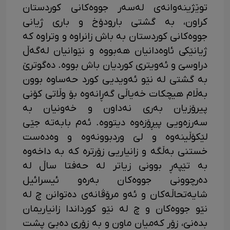
توێژینەوانەی لەسەر جووەکانی کوردستان
کراون، بە گشتی بارودۆخ و باری ژیانی
جووەکانی کوردستان بە باش زانراوە و وتراوە کە
ژیانێکی ئاوەدانیان هەبووە و نێوانیان لەگەڵ
دراوسێ و ئەویتری کوردیان باش بووە. دەگوترێ
بە گشتی لە نێو ئەویدیی کورد حەساوە بوون
بەڵام هیچکات خەیاڵی گەڕانەوە بۆ وڵاتی کۆنی
پیرۆزیان بەری نەداون و خەونیان بە
سەرزەویی پیڕۆزەوە دیتووە. ئەم بابەتە جێی
لێکۆڵینەوە و لێ وردبوونەوە و وەدەست
خستنی بەڵگە و زانیاریی زۆرترە کە بە داخەوە
بە تێپەڕ بوونی زیاتر لە حەفتا ساڵ لە
دەرچوونی جووەکان بەرەو ئیسرائیل
شایەتحاڵەکان و ئەو مرۆڤانەی دەتوانن چ لە
نێو جووەکان و چ لە نێو کورداندا زانیاریمان
بدەنێ، زۆر کەمیان ماون و بە زۆری دەبێ پشت