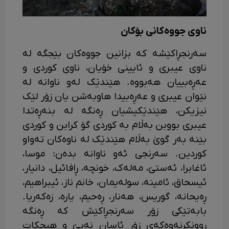
ناوی جووەکانی بۆکان
سەرنجڕاکێشە کە بزانین جووەکان بێجگە لە
ناوی ‌عیبری و ئایینی خۆیان، ناوی کوردی و
عەڕەبییان هەبووە. هێندێک لەو ناوانە لە
نێوان عیبری و عەڕەبیدا هاوبەشن یان زۆر لێک
نیزیکن، هێندێکیشیان ڕەنگە لە بنەڕەتدا
عیبری بووبن بەڵام بە کوردی گۆ کرابن و کوردی
بێنە بەر گوێ بەڵام هێندێک لە ناوەکان تەواو
کوردین. سەرنجی ئەو ناوانە بدەن: موسا،
ئا‌غابرا، ئەستێ، مەلەک، خونچە، ڕافائیل، دانیار،
ئیسحاق، ئامینە، سولەیمان، خانم ناز، ئیبراهیم،
ڕەیحانە، گوریس، هەنار، ڕەحیم، یارە، زەکەریا.
بابەتێکی زۆر سەرنجڕاکێش کە ڕەنگە
ڕوونکرنەوەکەی زۆر ئاسان نەبێ و هیچکات