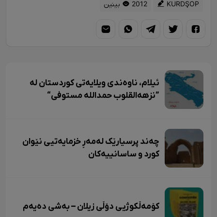
KURDŞOP
2012 بینین
ئیلام، ناوەندی ویلایەتی کوردستان لە
”نزهەالقلوب حمداللە مستوفی“
چەند پرسیارێک لەمەڕ خزمایەتیی نێوان
کورد و ساسانییەکان
کۆمەڵکوژیی دۆڵی زیلان – بەشی دەیەم