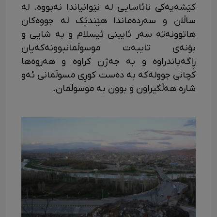
کێشەیەکی نائاسایی لە نێوانیاندا نەبووە. لە
ساڵان و سەردەماندا هێندێک لە جووەکان
هاتوونەتە سەر ئایینی ئیسلام و بە شایی و
بۆنەی تایبەت موسوڵمانبوونەکەیان
ڕاگەیاندراوە و بە جەژن کراوە و هەروەها
کچانی جوولەکە بە دەست کوڕی مسوڵمانی ئەو
شارە هەڵگیراون و بوون بە موسوڵمان.