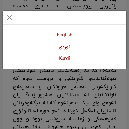
زانیاریی پێویستمان لە سەری دەست
نەکەوێت ئەوەیە کە: ئەرێ نێوە تۆمارکراوەکان
لەگەڵ نێوە ڕاستییەکان یەک بوون یان ئەوەی
جووەکان هەموو یەک ناویان هەبووە واتە لە
English
نێو خۆیاندا و لە نێو مسوڵمانەکاندا بە یەک ناو
بانگیان کراوە یان نا؟ هەروەها دەکرێ بپرسین:
كوردی
ئەرێ بە گۆڕانکارییە سیاسییەکان و کارتێکەریی
Kurdî
دەسەڵاتی ناوەند، یا لە دوای شەڕی جیهانیی
یەکەم؛ کە بە ڕەهەندێکی ئایینی، کوردانیشی
تێوەگلاندبوو، گۆڕانێکی وا دروست بووە کە
کارتێکەریی لەسەر جووەکان و سەلیقەی
ناولێنانیان لە منداڵانیان هەبووبێت؟ یان
ئەوەی وای لێک بدەینەوە کە لە پێکەوەژیانی
ئاساییان لەگەڵ کورداندا ئەو جۆرە لە ئاڵوگۆڕی
فەرهەنگی و زمانییە سروشتی بووە و چۆن
زمانی کوردییان زانیوە هەرواش بەکارهێنانی