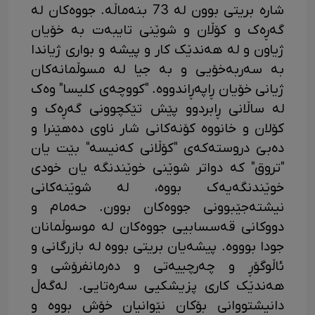
شارە بریتی بوون لە 73 بنەماڵە. جووەکان لە
گەڕەک و کۆڵان و شوێنی تایبەت بە خۆیان
ژیاون و لە هەندێک کار و پیشە و بواری ژیاندا
بە سەربەخۆیی و بە جیا لە مسوڵمانەکان
ژیانی خۆیان ڕاپەڕاندووە. "کووچەی کلیسا" وەک
لە ساڵانی ڕابردوو پێش تێکچوونی گەڕەک و
کۆلان و خانووە کۆنەکانی شار ناوی دەهێنرا و
دەبێ دروستەکەی "کۆڵانی کەنیسە" بێت یان
"تروق" کە دواتر شوێنی خوێندنگە یان خودی
خوێندنگەیەک بووە، لە شوێنەکانی
نیشتەجێبوونی جووەکان بوون. حەمام و
دووکانی قەسسابیی جووەکان لە موسوڵمانان
جودا بوووە. پیشەیان بریتی بووە لە بازرگانی و
ئاڵوگۆڕ و چەرچییەتی و دەرمانفرۆشی و
هەندێک کاری پزیشکیی سەرەتایی. لەگەڵ
دانیشتووانی بۆکان نێوانیان خۆش بووە و