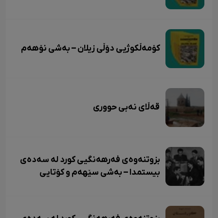
کۆمەڵکوژیی دۆڵی زیلان – بەشی نۆهەم
قەڵای نەبی حووری
بزوتنەوەی فەرهەنگیی کورد لە سەدەی
بیستمدا – بەشی سێهەم و کۆتایی