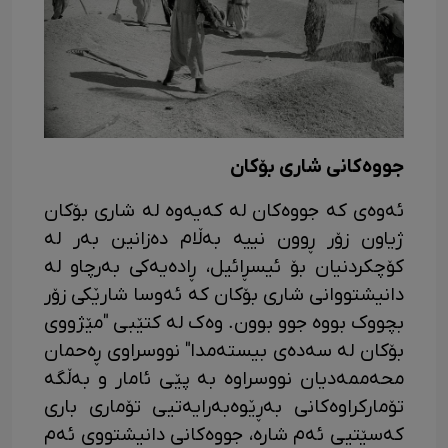
جووەکانی شاری بۆکان
ئەوەی کە جووەکان لە کەیەوە لە شاری بۆکان
ژیاون زۆر ڕوون نییە بەڵام دەزانین بەر لە
کۆچکردنیان بۆ ئیسڕائیل، ڕادەیەکی بەرچاو لە
دانیشتووانی شاری بۆکان کە ئەوسا شارێکی زۆر
بچووک بووە جوو بوون. وەک لە کتێبی "مێژووی
بۆکان لە سەدەی بیستەمدا" نووسراوی ڕەحمان
محەممەدیان نووسراوە بە پێی ئامار و بەڵگە
تۆمارکراوەکانی بەڕێوەبەرایەتیی تۆماری باری
کەسێتیی ئەم شارە، جووەکانی دانیشتووی ئەم