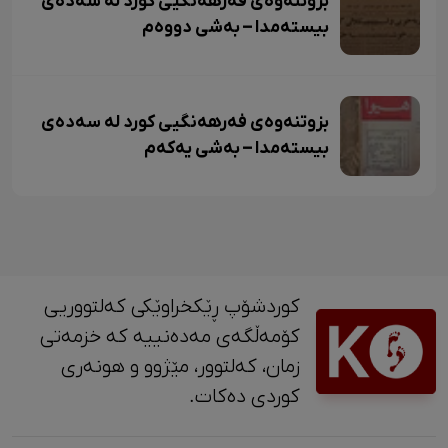
بزوتنەوەی فەرهەنگیی کورد لە سەدەی
بیستەمدا – بەشی دووەم
بزوتنەوەی فەرهەنگیی کورد لە سەدەی
بیستەمدا – بەشی یەکەم
کوردشۆپ ڕێکخراوێکی کەلتووریی
کۆمەڵگەی مەدەنییە کە خزمەتی
زمان، کەلتوور، مێژوو و ‎هونەری
کوردی دەکات.