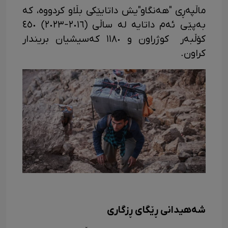
ماڵپەڕی "هەنگاو"یش داتایێکی بڵاو کردووە، کە
بەپێی ئەم داتایە لە ساڵی (٢٠١٦-٢٠٢٣) ٤٥٠
کۆڵبەر کوژراون و ١١٨٠ کەسیشیان بریندار
کراون.
شەهیدانی ڕێگای ڕزگاری