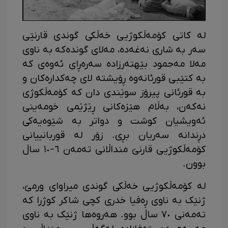
لە کاتی کۆمەڵکوژیی خەڵکی گوندی قارنێی
سەر بە شاری نەغەدە، مەلای گوندەکە بە ناوی
مەلا مەحمود بێهتەرزادە سەرەڕای ئەوەی کە
بە کتێبی قورئانەوە ڕۆیشتە لای چەکدارەکان و
بە قورئانی پیرۆز سوێندی دان کە کۆمەڵکوژی
نەکەن، بەڵام هێزەکانی ڕێژێمی خومەینی
ئەویشیان کوشت و دواتر بە شێوەیەکی
دڕندانە سەریان بڕی. زۆر لە قوربانییانی
کۆمەڵکوژیی قارنێ منداڵانی تەمەن ٦-١٠ ساڵ
بوون.
لە کۆمەڵکوژیی خەڵکی گوندی میراوای ورمێ،
ژنێک بە ناوی ڕەفیا خدری کچی شاکر کوژرا کە
تەمەنی ٧٠ ساڵ بوو. هەروەها ژنێک بە ناوی