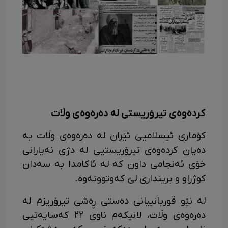
کردەوەی تیرۆریستی لە دەرەوەی وڵات
کۆماری ئیسلامیی ئێران لە دەرەوەی وڵات بە
دەیان کردەوەی تیرۆریستیی لە دژی نەیارانی
خۆی ئەنجامی داون کە لە ئاکامدا بە سەدان
کوژراو و برینداری لێ کەوتووتەوە.
لە نێو قوربانییانی دەستی ڕەشی تیرۆریزم لە
دەرەوەی وڵات، لانیکەم ناوی ٢٢ کەسایەتیی