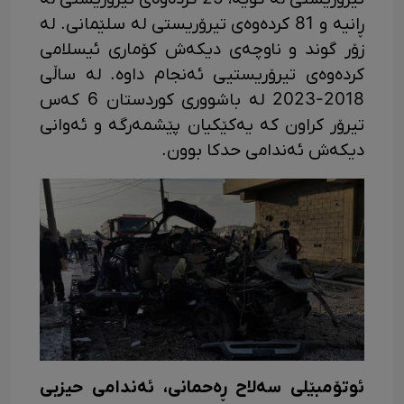
ڕانیە و 81 کردەوەی تیرۆریستی لە سلێمانی. لە
زۆر گوند و ناوچەی دیکەش کۆماری ئیسلامی
کردەوەی تیرۆریستیی ئەنجام داوە. لە ساڵی
2018-2023 لە باشووری کوردستان 6 کەس
تیرۆر کراون کە یەکێکیان پێشمەرگە و ئەوانی
دیکەش ئەندامی حدکا بوون.
ئوتۆمبێلی سەلاح ڕەحمانی، ئەندامی حیزبی