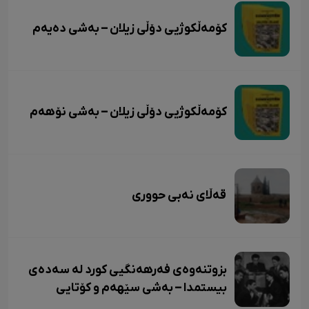
کۆمەڵکوژیی دۆڵی زیلان – بەشی دەیەم
کۆمەڵکوژیی دۆڵی زیلان – بەشی نۆهەم
قەڵای نەبی حووری
بزوتنەوەی فەرهەنگیی کورد لە سەدەی
بیستمدا – بەشی سێهەم و کۆتایی