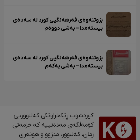
بزوتنەوەی فەرهەنگیی کورد لە سەدەی
بیستەمدا – بەشی دووەم
بزوتنەوەی فەرهەنگیی کورد لە سەدەی
بیستەمدا – بەشی یەکەم
کوردشۆپ ڕێکخراوێکی کەلتووریی
کۆمەڵگەی مەدەنییە کە خزمەتی
زمان، کەلتوور، مێژوو و ‎هونەری