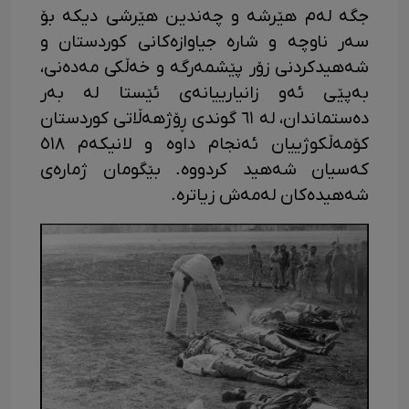
جگە لەم هێرشە و چەندین هێرشی دیکە بۆ
سەر ناوچە و شارە جیاوازەکانی کوردستان و
شەهیدکردنی زۆر پێشمەرگە و خەڵکی مەدەنی،
بەپێی ئەو زانیارییانەی ئێستا لە بەر
دەستماندان، لە ٦١ گوندی ڕۆژهەڵاتی کوردستان
کۆمەڵکوژییان ئەنجام داوە و لانیکەم ٥١٨
کەسیان شەهید کردووە. بێگومان ژمارەی
شەهیدەکان لەمەش زیاترە.