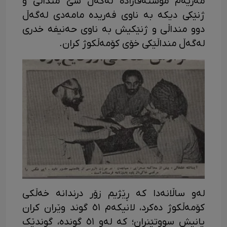
مەریەم موستەفازادە لەگەڵ سێ منداڵی و
ژنێکی دیکە بە ناوی فەریدە مامەدی لەگەڵ
دوو منداڵی و ژنێکیش بە ناوی حەنیفە خدری
لەگەڵ منداڵێکی خۆی کۆمەڵکوژ کران.
لەو ساڵانەدا کە ڕێژیم زۆر درندانە خەڵكی
کۆمەڵکوژ دەکرد، لانیکەم ٥١ گوند وێران کران
یانیش سووتێنران؛ کە لەو ٥١ گوندە، گوندێک