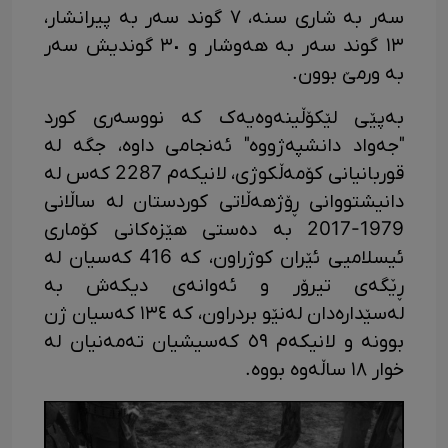
سەر بە شاری سنە، ٧ گوند سەر بە پیرانشار،
١٣ گوند سەر بە هەوشار و ٣٠ گوندیش سەر
بە ورمێ بوون.
بەپێی لێکۆڵینەوەیەک کە نووسەری کورد
"جەواد دانشپەژووه" ئەنجامی داوە، جگە لە
قوربانیانی کۆمەڵکوژی، لانیکەم 2287 کەس لە
دانیشتووانی ڕۆژهەڵاتی کوردستان لە ساڵانی
1979-2017 بە دەستی هێزەکانی کۆماری
ئیسلامیی ئێران کوژراون، کە 416 کەسیان لە
ڕێگەی تیرۆر و ئەوانەی دیکەش بە
لەسێدارەدان لەنێو بردراون، کە ١٣٤ کەسیان ژن
بوونە و لانیکەم ٥٩ کەسیشیان تەمەنیان لە
خوار ١٨ ساڵەوە بووە.