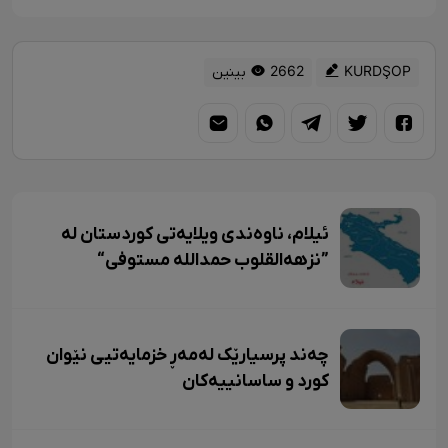
KURDŞOP
2662 بینین
ئیلام، ناوەندی ویلایەتی کوردستان لە
”نزهەالقلوب حمداللە مستوفی“
چەند پرسیارێک لەمەڕ خزمایەتیی نێوان
کورد و ساسانییەکان