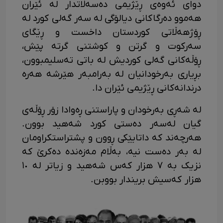
دوای ئەوەی ڕێژیمی دەسەڵاتدار لە ئێران
هەموو دەرگاکانی دیالۆگی لە سەر گەلی کورد لە
ڕۆژهەڵاتی کوردستان داخست و ڕێگای
سەرکوت و گرتن و کوشتنی گرتە پێش،
ڕۆڵەکانی گەلی کوردیش لە باتی تەسلیمبوون،
بڕیاری بەرخودانیان لە بەرامبەر هێرشە هەرە
درندانەکانی ڕێژیمی ئێران دا.
لە شەڕی بەرخودان و پاراستنی ڕەوادا زۆر ڕۆڵەی
گیان لەسەر دەستی کورد شەهید بوون.
هەرچەند کە داتایێکی ڕوون و پشتراستکراومان
لە بەر دەست نیە، بەڵام مەزەندە دەکرێ کە
نزیک بە ٧ هزار کەس شەهید و زیاتر لە ١٠
هزار کەسیش بریندار بووبن.