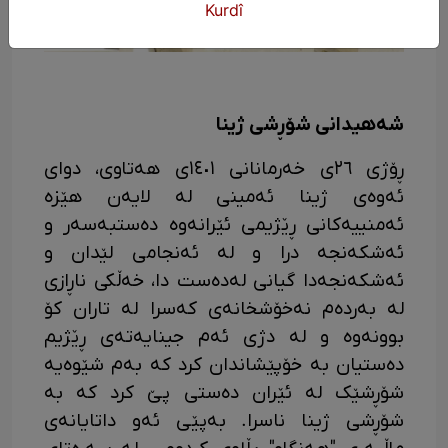
Kurdî
شەهیدانی شۆڕشی ژینا
ڕۆژی ٢٦ی خەرمانانی ١٤٠١ی هەتاوی، دوای
ئەوەی ژینا ئەمینی لە لایەن هێزە
ئەمنییەکانی ڕێژیمی ئێرانەوە دەستبەسەر و
ئەشکەنجە درا و لە ئەنجامی لێدان و
ئەشکەنجەدا گیانی لەدەست دا، خەڵکی ناڕازی
لە بەردەم نەخۆشخانەی کەسرا لە تاران کۆ
بوونەوە و لە دژی ئەم جینایەتەی ڕێژیم
دەستیان بە خۆپێشاندان کرد کە بەم شێوەیە
شۆڕشێک لە ئێران دەستی پێ کرد کە بە
شۆڕشی ژینا ناسرا. بەپێی ئەو داتایانەی