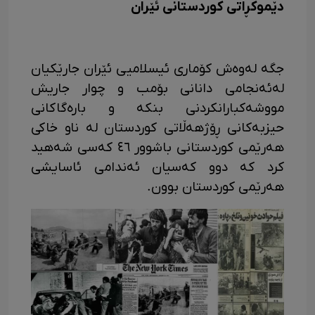
دێموکڕاتی کوردستانی ئێران
جگە لەوەش کۆماری ئیسلامیی ئێران جارێکیان
لەئەنجامی دانانی بۆمب و چوار جاریش
مووشەکبارانکردنی بنکە و بارەگاکانی
حیزبەکانی ڕۆژهەڵاتی کوردستان لە ناو خاکی
هەرێمی کوردستانی باشوور ٤٦ کەسی شەهید
کرد کە دوو کەسیان ئەندامی ئاسایشی
هەرێمی کوردستان بوون.