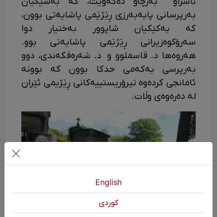
ناسراو بەرچاو دەکەوێت، کە بەشێکیان
بەرپرسانی پایەبەرزی ڕێژێمی پاشایەتی بوون،
کە یەکێکیان شاپوور بەختیار دوا
سەرۆکوەزیرانی ڕێژێمی پاشایەتی بوو.
هەروەها د. قاسملوو و د. شەرەفکەندی، دوو
بەرپرسی یەکەمی حدکا بوون کە بوونە
ئامانجی کردەوە تیرۆریستییەکانی ڕێژیمی ئێران
لە دەرەوەی وڵات.
English
كوردی