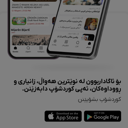
بۆ ئاگاداربوون لە نوێترین هەواڵ، زانیاری و
ڕووداوەکان، ئەپی کوردشۆپ دابەزێنن.
کوردشۆپ بشۆپێنن