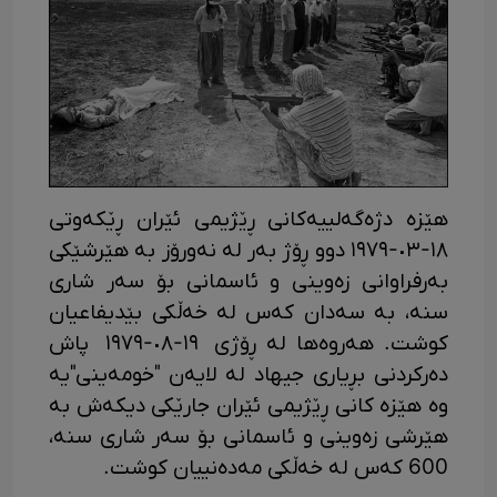
هێزە دژەگەلییەکانی ڕێژیمی ئێران ڕێکەوتی
١٨-٠٣-١٩٧٩ دوو ڕۆژ بەر لە نەورۆز بە هێرشێکی
بەرفراوانی زەوینی و ئاسمانی بۆ سەر شاری
سنە، بە سەدان کەس لە خەڵکی بێدیفاعیان
کوشت. هەروەها له ڕۆژی ١٩-٠٨-١٩٧٩ پاش
دەرکردنی بڕیاری جیهاد له لایەن "خومەینی"یه
وه هێزه کانی ڕێژیمی ئێران جارێکی دیکەش بە
هێرشی زەوینی و ئاسمانی بۆ سەر شاری سنە،
600 کەس لە خەڵکی مەدەنییان کوشت.