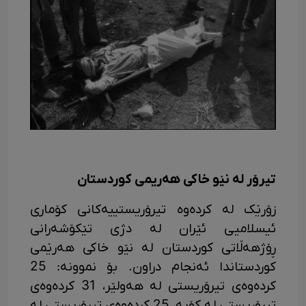
تیرۆر لە نێو خاکی هەریمی کوردستان
زۆرێک لە کردەوە تیرۆریستییەکانی کۆماری
ئیسلامیی ئێران لە دژی تێکۆشەرانی
ڕۆژهەڵاتی کوردستان لە نێو خاکی هەرێمی
کوردستاندا ئەنجام دراون. بۆ نموونە: 25
کردەوەی تیرۆریستی لە هەولێر، 31 کردەوەی
تیرۆریستی لە کۆیە، 25 کردەوەی تیرۆریستی لە