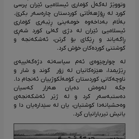
وتووێژ لەگەڵ کۆماری ئیسلامیی ئێران پرسی
کورد لە ڕۆژهەڵاتی کوردستان چارەسەر بکرێ.
بەڵام بەداخەوە خومەینی ڕێبەری کۆماری
ئیسلامیی ئێران لە دژی گەلی کورد شەڕی
ڕاگەیاند و ڕێگای بۆ گرتن، ئەشکەنجە و
کوشتنی کوردەکان خۆش کرد.
لە چوارچێوەی ئەم سیاسەتە دژەگەلییەی
ڕێژیمدا، هێزەکانیان له زۆر گوند و شار و
ناوچەکانی کوردستان کۆمەڵکوژییان ئەنجام دا.
جگە لەوەش دەیان هەزار کەسیان
دەستبەسەر کرد و لە ژێر ئەشکەنجەی
وەحشیانەدا کوشتیان، یان لە سێدارەیان دا و
یانیش تیربارانیان کرد.