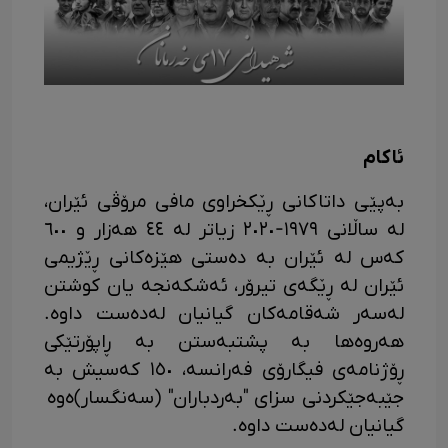
ئاکام
بەپێی داتاکانی ڕێکخراوی مافی مرۆڤی ئێران،
لە ساڵانی ١٩٧٩-٢٠٢٠ زیاتر لە ٤٤ هەزار و ٦٠٠
کەس لە ئێران بە دەستی هێزەکانی ڕێژیمی
ئێران لە ڕێگەی تیرۆر، ئەشکەنجە یان کوشتن
لەسەر شەقامەکان گیانیان لەدەست داوە.
هەروەها بە پشتبەستن بە ڕاپۆرتێکی
ڕۆژنامەی فیگارۆی فەرانسە، ١٥٠ کەسیش بە
جێبەجێکردنی سزای "بەردباران" (سەنگسار)ەوە
گیانیان لەدەست داوە.