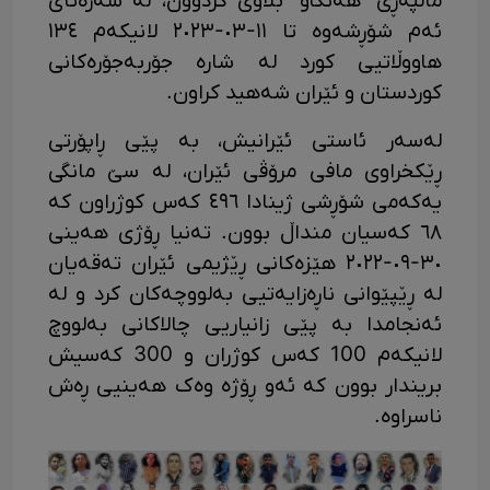
ماڵپەڕی "هەنگاو" بڵاوی کردوون، لە سەرەتای
ئەم شۆڕشەوە تا ١١-٠٣-٢٠٢٣ لانیکەم ١٣٤
هاووڵاتیی کورد لە شارە جۆربەجۆرەکانی
کوردستان و ئێران شەهید کراون.
لەسەر ئاستی ئێرانیش، بە پێی ڕاپۆرتی
ڕێکخراوی مافی مرۆڤی ئێران، لە سێ مانگی
یەکەمی شۆڕشی ژینادا ٤٩٦ کەس کوژراون کە
٦٨ کەسیان منداڵ بوون. تەنیا ڕۆژی هەینی
٣٠-٠٩-٢٠٢٢ هێزەکانی ڕێژیمی ئێران تەقەیان
لە ڕێپێوانی ناڕەزایەتیی بەلووچەکان کرد و لە
ئەنجامدا بە پێی زانیاریی چالاکانی بەلووچ
لانیکەم 100 کەس کوژران و 300 کەسیش
بریندار بوون کە ئەو ڕۆژە وەک هەینیی ڕەش
ناسراوە.