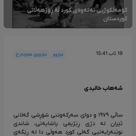
کۆمەڵکوژیی نەتەوەی کورد لە ڕۆژهەڵاتی
کوردستان
19 ئاب 15:41
مێژوو
مێژووی هاوچەرخ
شەهاب خالیدی
ساڵی ١٩٧٩ و دوای سەرکەوتنی شۆڕشی گەلانی
ئێران لە دژی ڕێژیمی پاشایەتی، شاندی
نوێنەرایەتیی گەلی کورد هەوڵی دا لە ڕێگەی