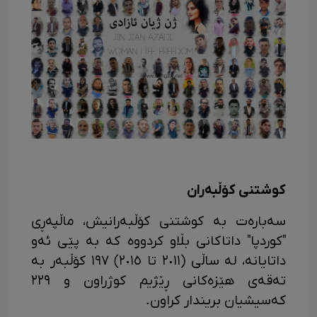
کوشتنی کۆڵبەران
سەبارەت بە کوشتنی کۆڵبەرانیش، ماڵپەڕی
"کوردپا" داتاکانی بڵاو کردووە کە بە پێی ئەو
داتایانە، لە ساڵی (٢٠١١ تا ٢٠١٥) ١٩٧ کۆڵبەر بە
تەقەی هێزەکانی ڕێژیم کوژراون و ٢٢٩
کەسیشیان بریندار کراون.