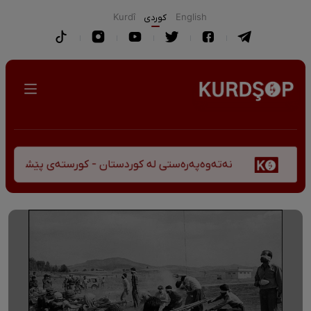
English
كوردی
Kurdî
نەتەوەپەرەستی لە کوردستان - کورستەی پێشڤەچوونی مێژوویی