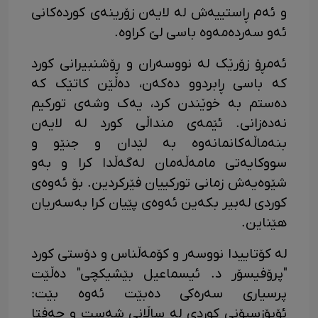
و ئەم ڕاستییەش لە لایەن زۆرینەی کوردەکانی
ئەو سەردەمەوە باسی لێ کراوە.
ئەمڕۆ زۆرێک لە نووسەران و ڕۆشنبیرانی کورد
کە باسی ڕابردوو دەکەن، دەڵێن کاتێک کە
دەستم بە خوێندن کرد، یەک وشەی تورکیم
نەدەزانی. ئێمەی منداڵی کورد لە لایەن
بنەماڵەکانمانەوە بە لێدان و جنێو و
سووکایەتی مامەڵەمان لەگەڵدا کرا و بەو
شێوەیەش زمانی تورکییان فێرکردین. بۆ ئەوەی
کوردی لەبیر بکەین ئەوەی پێیان کرا بەسەریان
هێناین.
لە کۆتاییدا نووسەر و کۆمەڵناس و دۆستی کورد
"پرۆفیسۆر د. ئیسماعیل بێشیکچی" دەڵێت
پرسیاری سەرەکی دەبێت ئەوە بێت:
ئۆپۆزسیۆنی کوردی لە ساڵانی شەست و حەفتا