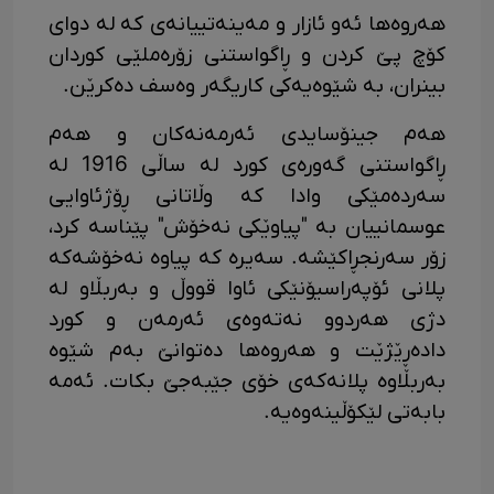
هەروەها ئەو ئازار و مەینەتییانەی کە لە دوای
کۆچ پێ کردن و ڕاگواستنی زۆرەملێی کوردان
بینران، بە شێوەیەکی کاریگەر وەسف دەکرێن.
هەم جینۆسایدی ئەرمەنەکان و هەم
ڕاگواستنی گەورەی کورد لە ساڵی 1916 لە
سەردەمێکی وادا کە وڵاتانی ڕۆژئاوایی
عوسمانییان بە "پیاوێکی نەخۆش" پێناسە کرد،
زۆر سەرنجڕاکێشە. سەیرە کە پیاوە نەخۆشەکە
پلانی ئۆپەراسیۆنێکی ئاوا قووڵ و بەربڵاو لە
دژی هەردوو نەتەوەی ئەرمەن و کورد
دادەڕێژێت و هەروەها دەتوانێ بەم شێوە
بەربڵاوە پلانەکەی خۆی جێبەجێ بکات. ئەمە
بابەتی لێکۆڵینەوەیە.