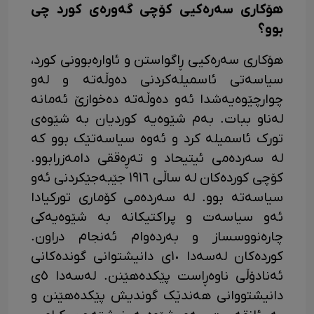
هۆکاری سەرەکیی کۆچی گەورەی کورد چی
بوو؟
هۆکاری سەرەکیی ڕاگواستن و ئاوارەبوونی کورد،
سیاسەتی ئاسمیلەکردنی دەوڵەتە و لەو
چوارچێوەیەشدا ئەو دەوڵەتە دەخوازێ ئەمانە
لەناو ببات. بەم شێوەیە کوردیان بە شێوەی
تورک ئاسمیلە کرد و ئەوە سیاسەتێک بوو کە
لە سەردەمی ئیتیحاد و تەڕەققی دامەزرابوو.
کۆچی کوردەکان لە ساڵی ١٩١٦ جێبەجێکردنی ئەو
سیاسەتە بوو. لە سەردەمی کۆماری تورکیادا
ئەو سیاسەت و پراکتیکانە بە شێوەیەکی
چارەنووسساز و بەردەوام ئەنجام دراون.
کوردەکان لەسەدا ١٠ی دانیشتوانی گوندەکانی
ئەنادۆڵی ناوەڕاست پێکدەهێنن. لەسەدا ٥ی
دانیشتووانی هەندێک گوندیش پێکدەهێنن و