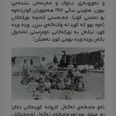
و دەوروبەری دیلۆک و مەرعەش نشتەجێ
بوون. هاوینی ساڵی ١٩١٧ هەموویان گوازرانەوە
بۆ دەشتی کۆنیا. مەبەستی گەنجە تورکەکان
ئەوە بوو کە کورد لە وڵاتەکەی ببڕن. وردە وردە
کورد تێکەڵ بە تورکەکانی ناوەڕاستی ئەنادۆڵ
بکەن وردە وردە بوونی کورد نەهێڵن''.
ئەو مامەڵەی لەگەڵ کاروانە کوردەکان دەکرا
زۆر جیاواز بوو لەو مامەڵەی لەگەڵ ئەرمەنەکان