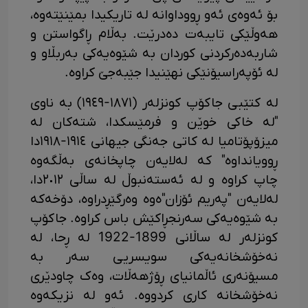
بۆ ئەوەی ئەو ڕووداوانە لە تاریکیدا بمێنێتەوە،
هەوڵێکی تایبەت دەدرێت. بەڵام ڕاگواستن و
شاربەدەرکردنی کوردان بە شێوەیەکی بەربڵاو و
لە ئۆپەراسیۆنێکی نهێنیدا جێبەجێ کراوە.
لە کتێبی جاکۆپ کونزلەر (١٨٧١-١٩٤٩) بە ناوی
"لە خاکی خوێن و فرمێسکدا، شتەکان لە
میزۆپۆتامیا لە کاتی جەنگی جیهانی ١٩١٤-١٩١٨دا
ڕوویانداوە" کە لەلایەن چاپخانەی بەڵگەوە
چاپ کراوە و لە ئەستەنبوڵ لە ساڵی ٢٠١٢دا،
لەلایەن "پەریم ئۆزان"ەوە وەرگێڕدراوە، دۆخەکە
بە شێوەیەکی سەرنجڕاکێش باس کراوە. جاکۆپ
کونزلەر لە ساڵانی 1899-1922 لە ڕحا، لە
نەخۆشخانەیەکی سویسریی سەر بە
مسیۆنەری ئاڵمانیای ڕۆژهەڵات، وەک چاودێری
نەخۆشخانە کاری کردووە. ئەو لە نزیکەوە