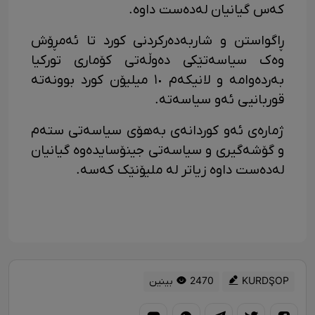
کەس گیانیان لەدەست داوە.
ڕاگواستن و شاربەدەرکردنی کورد تا ئەمڕۆش
وەک سیاسەتێکی دەوڵەتی کۆماری تورکیا
بەردەوامە و لانیکەم ١٠ میلیۆن کورد بوونەتە
قوربانیی ئەو سیاسەتە.
ژمارەی ئەو کوردانەی بەهۆی سیاسەتی ستەم
و گۆشەگیری و سیاسەتی جینۆسایدەوە گیانیان
لەدەست داوە زیاتر لە ملیۆنێک کەسە.
KURDŞOP
2470 بینین