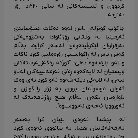
کردوون و تێبینییەکانی لە ساڵی ١٩٢٠دا زۆر
بەنرخە.
جاکۆپ کونزلەر باس لەوە دەکات جینۆسایدی
ئەرمینیا لە وڵاتانی ڕۆژئاوادا بەشێوەیەکی
بەرفراوان لێکۆڵینەوەی لەسەر کراوە، بەڵام
کەس باس لە ڕاگواستنی زۆرەملێی کورد ناکات
و لەو بارەیەوە دەڵێ: "تورکە ڕەگەزپەرستەکان
ویستیان لە لایەکەوە ڕەگی ئەرمەنییەکان لەناو
ببەن، لە لایەکی دیکەشەوە ئەو کوردانەی وەک
ئەوان موسوڵمان بوون بە زۆر ڕابگوازن و
ئاوارەیان بکەن. بەڵام هیچ ڕۆژنامەیەک لە
ئەورووپا ئەمەی نەنووسیوە".
لە پێشدا ئەوەی پێیان کرا بەسەر
ئەرمەنەکانیان هێنا. بە بیانووی ئەوەی کورد
جێی متمانە نیین و ڕەنگە بۆ دیوی ڕووسیا کۆچ