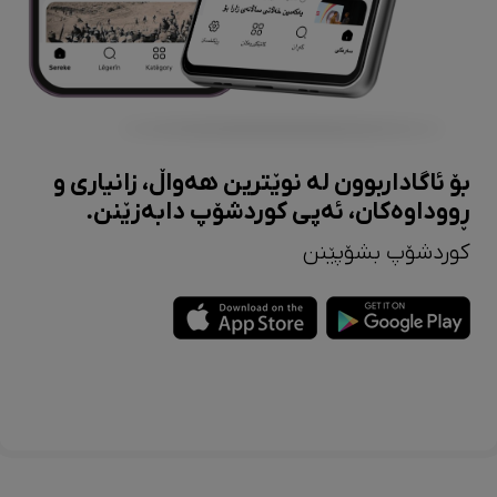
بۆ ئاگاداربوون لە نوێترین هەواڵ، زانیاری و
ڕووداوەکان، ئەپی کوردشۆپ دابەزێنن.
کوردشۆپ بشۆپێنن