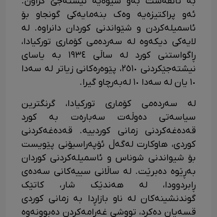
بە ئانقەست بەو شێوەیە نیشتەجێ کراون.
ئەو پراکتیزەیە وەک بنەمایەکی گونجاو بۆ
ئاسمیلەکردن و شێواندنی کوردان دانراوە. لە
لایەکی دیکەوە لە سەردەمی کۆماری تورکیادا،
ڕاگواستنی کورد لە ساڵی ١٩٣٤ بە یاسای
نیشتەجێکردنی ٢٥١٠، پێوەرەکانی زیاتر لە سەدا
١٠ یان لە سەدا ١٠ لەبەرچاو گیرا.
لە سەردەمی کۆماری تورکیادا، گرنگترین
سیاسەتی دەوڵەت سەبارەت بە کورد
قەدەغەکردنی زمانی کوردییە. قەدەغەکردنی
کوردی، هاوکارت لەگەڵ ئۆپەراسیۆنی پێویست
بۆ شیواندنی شوناس و ئاسمیلەکردنی کوردان
بەڕێوە دەبرێت. لە ساڵانی سییەکانی سەدەی
ڕابردوودا، لە هەندێک شار، کاتێک
گوندنشینەکان لە ناو بازاڕدا بە زمانی کوردی
قسەیان دەکرد، تووشی غەرامەکردن دەبوونەوە