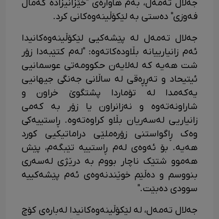
جەلال تەمەل، بەم هاوارەی "خێزانیزادە کەماڵ
فەوزی" دەستی بە لێکۆڵینەوەکانی کرد.
جەلال تەمەل لە پێشەکیی لێکۆڵینەوەکانیدا
ئەم زانیارییانە بڵاودەکاتەوە: "لەم کتێبەدا زۆر
شت هەیە کە لەلایەن حکوومەتی عوسمانیی
ئیتیحاد و تەڕڕەقی لە ساڵانی جەنگی جیهانیی
یەکەمدا لە تۆماردا پشتگوێ خراون و
شاراونەتەوە و نەزانراون یا زۆر بە کەمی
زانیاریی لەسەریان بڵاو کراوەتەوە. ڕاستییەکی
وەک ڕاگواستنی زۆرەملێی دراماتیکیی کورد
هەیە. بۆ ئەوەی لەم ڕاستییە تێبگەم، پێش
هەموو شتێک ناچار بووم بە درێژی لەسەری
بنووسم و دەڵێم خوێندنەوەی ئەم پێشەکییە
سوودی دەبێت."
جەلال تەمەل، لە لێکۆڵینەوەکانیدا لەبارەی کۆچ