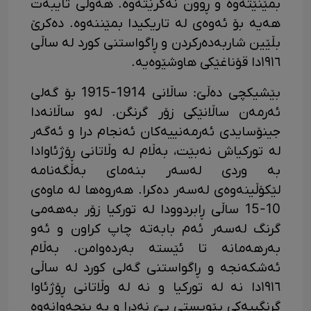
بمێنێتەوە و ڕوون نەکرێتەوە. هەوڵی تایبەت
هەیە بۆ ئەوەی لە تاریکیدا بمێننەوە. دەکرێ
بڵێین شاربەدەرکردن و ڕاگواستنی کورد لە ساڵی
١٩١٦دا قۆناغێکی هاوشێوەیە.
بێشیکچی دەڵێ: ساڵانی 1914-1915 بۆ گەلی
ئەرمەن ساڵانێکی زۆر گرنگن. لەو ساڵانەدا
جینۆسایدی ئەرمەنییەکان ئەنجام درا و ئەگەر
لە تورکیاش نەبێت، بەڵام لە وڵاتانی ڕۆژئاوادا
بە وردی لەسەر بنەمای بەڵگەنامە
لێکۆڵینەوەی لەسەر دەکرا. هەروەها له ماوەی
10-15 ساڵی ڕابردوودا له تورکیا زۆر بەهەمی
گرنگ لەسەر ئەم بابەته چاپ کراون و ئەو
بەرهەمانه تا ئێسته بەردەوامن. بەڵام
ئەشکەنجە و ڕاگواستنی گەلی کورد لە ساڵی
١٩١٦دا نە لە تورکیا و نە لە وڵاتانی ڕۆژئاوا
گرنگییەکی پێویستی پێ نەدرا و بە پێچەوانەوە