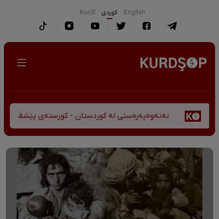
English
كوردی
Kurdî
نەتەوەپەرەستی لە کوردستان - کورستەی پێشڤەچوونی مێژوویی