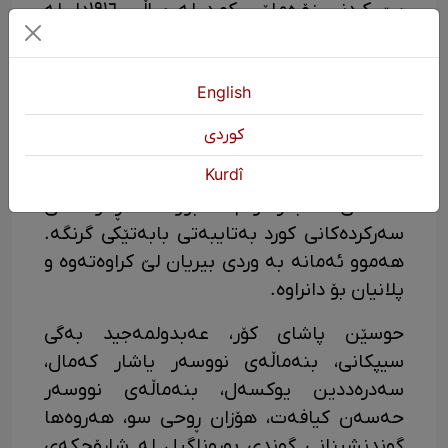
پێ کردنی زۆرەملێی کورد لە ساڵی ١٩١٦دا، لە
هەموو لایەنەکانی ئەم ڕاگواستن و کۆچ پێ
کردنە دەکۆڵێتەوە. ئامادەکارییەکان بۆ
ڕاگواستنی گەورەی کورد و نووسینە فەرمییە
English
پەیوەندیدارەکان و بڕیاری ئەنجامدانی
كوردی
ڕاگواستنەکە بە وردی شی کراوەتەوە. هەروەها
Kurdî
دەڵێت ڕاگواستنی گەورەی کورد لە ساڵی
1917ش بەردەوام بووە. ڕاگواستنی
سەرکردەکانی کورد بەتایبەتی بابەتێکی گرنگە.
هەموو ئەمانە بە وردی بیریان لێ کراوەتەوە و
پلانیان بۆ دانراوە.
حوسێن پاشای کۆر، عەبدولمەجید بەگی
سیپکانی، بنەماڵەی نووسەر یاشار کەمال،
سەدرەددین یوکسەل، بنەماڵەی نووسەر
حەسەن کیافەت، هۆزان ڕوحی سو، هەروەها
گوندنشینانی گوندی بوروناگیل لە شارۆچکەی