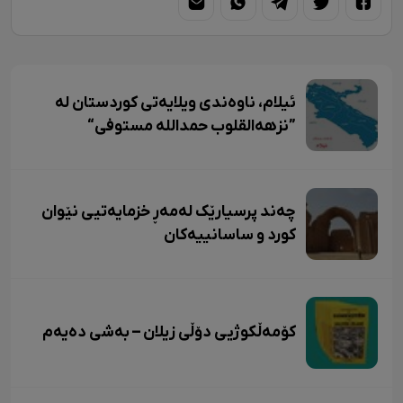
ئیلام، ناوەندی ویلایەتی کوردستان لە
”نزهەالقلوب حمداللە مستوفی“
چەند پرسیارێک لەمەڕ خزمایەتیی نێوان
کورد و ساسانییەکان
کۆمەڵکوژیی دۆڵی زیلان – بەشی دەیەم