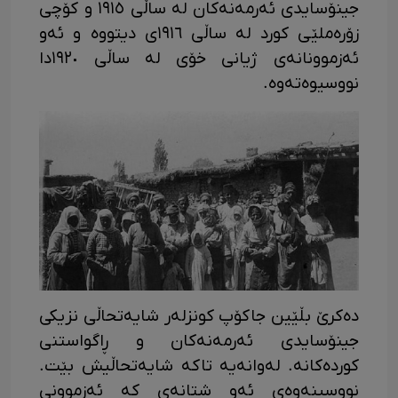
جینۆسایدی ئەرمەنەکان لە ساڵی ١٩١٥ و کۆچی
زۆرەملێی کورد لە ساڵی ١٩١٦ی دیتووە و ئەو
ئەزموونانەی ژیانی خۆی لە ساڵی ١٩٢٠دا
نووسیوەتەوە.
دەکرێ بڵێین جاکۆپ کونزلەر شایەتحاڵی نزیکی
جینۆسایدی ئەرمەنەکان و ڕاگواستنی
کوردەکانە. لەوانەیە تاکە شایەتحاڵیش بێت.
نووسینەوەی ئەو شتانەی کە ئەزموونی