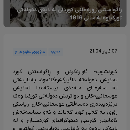
ڕاگواستنی زۆرەملێی کوردان لە لایەن دەوڵەتی
تورکیاوە لە ساڵی 1916
07 ئایار 21:04
مێژوو
مێژووی هاوچەرخ
کوردشۆپ- ئاوارەکردن و ڕاگواستنی کورد
لەلایەن دەوڵەتە داگیرکەرەکانەوە، بەتایبەتی
لە سەرەتای سەدەی بیستەمدا لەلایەن
عوسمانییەکان و دواتریش دەوڵەتی تورکیا وەک
درێژەپێدەری دەسەڵاتی عوسمانییەکان، زیانێکی
زۆری بە گەلی کورد گەیاند و ئەو سیاسەتەش
ئامانجی گۆڕینی دیمۆگرافیای کوردستان و لە
لایەکی ترەوە بە ئامانجی لەناوبردنی کولتوور و