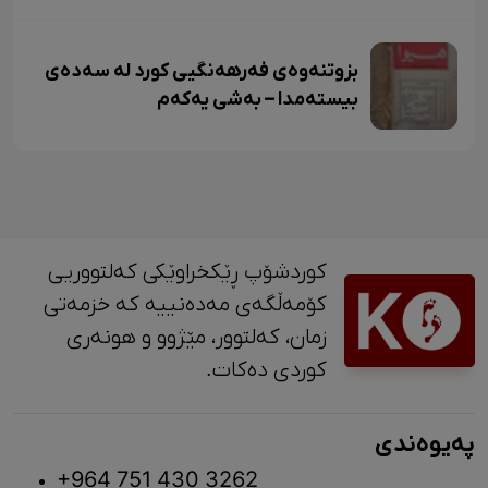
بزوتنەوەی فەرهەنگیی کورد لە سەدەی
بیستەمدا – بەشی یەکەم
کوردشۆپ ڕێکخراوێکی کەلتووریی
کۆمەڵگەی مەدەنییە کە خزمەتی
زمان، کەلتوور، مێژوو و ‎هونەری
کوردی دەکات.
پەیوەندی
+964 751 430 3262