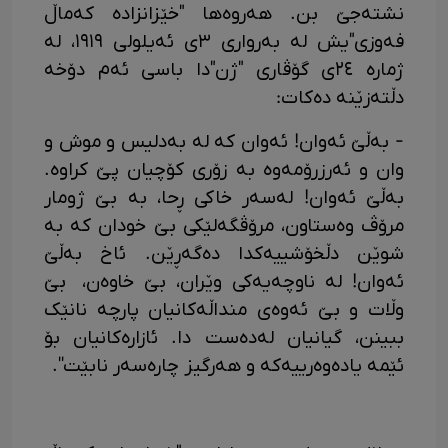
نشتەجێ بن. هەروەها "خێزانزادە کەماڵ
فەوزی"یش لە بەرواری ٣ی ئەیلولی ١٩١٩، لە
ژمارە ٢٤ی گۆڤاری "ژن"دا باسی ئەم دۆخە
دڵتەزێنە دەکات:
- بەڵێ ئەوان! ئەوان کە لە بەدلیس و موش و
وان و ئەرزرۆمەوە بە زۆری کۆچیان پێ کراوە.
بەڵێ ئەوان! لەسەر خاکی ڕحا، بە بێ ژومار
مرۆڤ وەستاون، مرۆڤگەلێکی بێ خودان کە بە
شوێن دڵخۆشییەکدا دەگەڕێن. ئاخ بەڵێ
ئەوان! لە ناوچەیەکی وێران، بێ خاوەن، بێ
وڵات و بێ ئەوەی منداڵەکانیان پارچە نانێک
ببینن، گیانیان لەدەست دا. ئازارەکانیان بۆ
ئێمە یادەوەرییەکە و هەرگیز چارەسەر نابێت''.