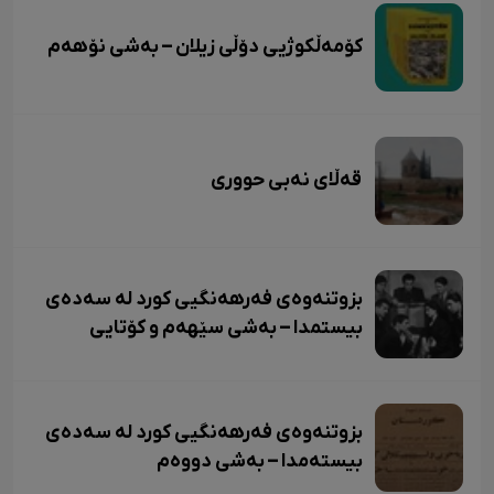
کۆمەڵکوژیی دۆڵی زیلان – بەشی نۆهەم
قەڵای نەبی حووری
بزوتنەوەی فەرهەنگیی کورد لە سەدەی
بیستمدا – بەشی سێهەم و کۆتایی
بزوتنەوەی فەرهەنگیی کورد لە سەدەی
بیستەمدا – بەشی دووەم