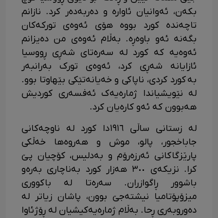
بکەن، ئەوانیان ئاوارە و دەربەدەر کرد. نازانم
تاچەندە کورد بووە هۆی ئەوەی تورکەکان
بگەنە ئەو باوەڕە. بەڵام ئەوەی من دەیزانم
ئەوەیە کە کورد لە سەرەتای شەڕی ڕووسیا
ئازایانە شەڕی کرد، ئەوەی تورک بەرانبەر
بە کورد کردی، ناپاکی و خەیانەتێکی بێهاوتا بوو.
لە نێویشیاندا ژمارەیەک ئەفسەری کوردیش
هەبوون کە ئەو کارەیان کرد.
لە زستانی ساڵی ١٩١٦دا کورد لە ناوچەکانی
جاباخجور، پالو، موش و هەروەها خەڵکی
پارێزگاکانی ئەرزەرۆم و بەدلیس، کۆچیان پێ
کرا. نزیکەی ٣٠٠ هەزار کورد بەناچاری بەرەو
باشوور ڕاگوازران. سەرەتا لە باکووری
میزۆپۆتامیا نیشتەجێ بوون، پاشان زیاتر لە
دەوروبەری ڕحا. بەڵام ژمارەیەکیشیان لە ڕۆژئاوا