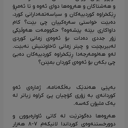
و هەشتاکان و هەروەها دوای ئەوە و تا ئەمڕۆ
ڕێکخراوە کوردییەکان و سیاسەتمەدارانی کورد،
دەبێت خواستی سەرەکییان چی بێت؟ کام
داواکاری بێتە پێشەوە؟ حکوومەت هەوڵێکی
زۆر جددی دەدات بۆ ئەوەی زمانی کوردی
لەبیربچێت و چیتر زمانی ئاخاوتنیش نەبێت.
لەو هەلومەرجەدا ڕێکخراوە کوردییەکان دەبێ
چی بکەن بۆ ئەوەی کوردان بمێنن؟
بەپێی هەندێک بەڵگەنامە، ژمارەی ئەو
کوردانەی بە زۆری کۆچیان پێ کراوە زیاتر لە
یەک ملیۆن کەسە.
هەروەها دەگوترێت لە کاتی ئاوارەبوون و
دوورخستنەوەی کورداندا لانیکەم ٧-٨ هەزار