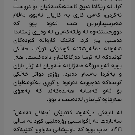
کرا. لە ڕێگادا هیچ ئاستەنگییەکیان بۆ دروست
نەکردن، کەس کاری بە کاریان نەبوو، بەڵام
مەترسیدارترین شت ئەوە بوو کە
دوورخستنەوە لە وڵاتەکەیان لە وەرزی زستاندا
دەستی پێ کرد. کاتێک کاروانە کوردەکان
شەوانە دەگەیشتنە گوندێکی تورکیا، خەڵکی
گوندەکە لە ترسا دەرگاکانیان دادەخست. هەر
بۆیە ئەو مرۆڤە هەژارانە شەویان لە ژێر باران
و بەفردا بەسەر دەبرد. ڕۆژی دواتر خەڵکی
گوندەکە دەچوونە دەرەوە و گۆڕی بەکۆمەڵیان
بۆ ئەو کەسانە هەڵدەکەند کە بەهۆی
سەرماوە گیانیان لەدەست دابوو.
لە لایەکی دیکەوە، کتێبێکی "جەلال تەمەل"
سەبارەت بە ڕاگواستنی زۆرەملێی کورد لە ساڵی
١٩١٦دا چاپ بووە کە ناونیشانی تەواوی کتێبەکە