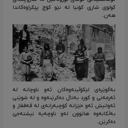
کولوی شاری کۆنیا لە نێو کۆچ پێکراوەکاندا
هەن.
بەگوێرەی لێکۆڵینەوەکان ئەو ناوچانە لە
ئەرمەنی و کورد بەتاڵ دەکرێنەوە و لە شوێنی
ئەوانیش ئەو خێزانە کۆچبەرانەی لە قەفقاز و
بەڵکانەوە هاتوون لەو ناوچەیە نیشتەجێ
دەکرێن.