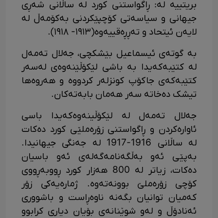
بریتییە لە: ڕاگواستنی کورد لە ساڵانی شەڕی
جیهانی و سیاسەتی کۆچپێکردنی بەکۆمەڵ لە
لایەن ئیتحاد و تەڕڕەقییەوە(١٩١٣- ١٩١٨).
بە گوتەی ئیسماعیل بێشکچی، جەلال تەمەل
لە کتێبەکەیدا بە باشی لێکۆڵێنەوەی لەسەر
کتێبەکەی جاکۆپ کونزلەر کردووە و هەروەها
تیشک دەخاتە سەر هەمان بابەتەکان.
جەلال تەمەل لە لێکۆڵینەوەکەیدا باسی
ئاوارەکردن و ڕاگواستنی زۆرەملێی کورد دەکات
لە ساڵانی 1916-1917 لە جەنگی جیهانیدا.
بەپێی ئەو بەڵگەنامەگەلەی ئەو باسیان
دەکات، زیاتر لە 800 هەزار کورد ڕووبەڕووی
کۆچی زۆرەملێ بوونەتەوە. ژمارەیەکی زۆر
کەمیان توانیان بگەنە ناوەڕاست و باشووری
ئەنادۆڵ و لەو شوێنانەی بۆیان دیاری کرابوو