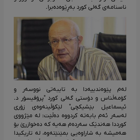
ناسنامەی گەلی کورد بەڕێوەدەبرا.
لەم پێوەندییەدا بە تایبەتی نووسەر و
کۆمەڵناس و دۆستی گەلی کورد "پرۆفیسۆر د.
ئیسماعیل بێشیکچی" لێکۆڵینەوەی زۆری
لەسەر ئەم بابەتە کردووە دەڵێت: لە مێژووی
کورددا هەندێک سەردەم هەیە کە دەخوازرێ بۆ
هەمیشە بە شاراوەیی بمێنێتەوە، لە تاریکیدا