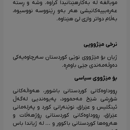
موبالغە لە بەکارهێنانیدا کراوە. وشە و ڕسته
عەرەبییەکانیشی هەر بەو ڕێنووسە نووسیوە،
بەڵام دواتر وازی لێ هێناوە.
نرخی مێژوویی
ژیان بۆ مێژووی نوێی کوردستان سەرچاوەیەکی
دەوڵەمەندی جێی باوەڕە.
بۆ مێژووی سیاسی
ڕووداوەکانی کوردستانی باشوور، هەواڵەکانی
شۆڕشی شێخ مەحموود، پەیوەندیی لەگەڵ
ئینگلیس و عێراق، نوێنەرانی کورد و پەرلەمانی
عێراق، ڕووداوەکانی کوردستانی ڕۆژهەڵات و
هەروەها کوردستانی باکوور و ... لە ژیاندا باس