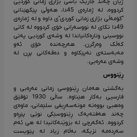
ژیان چەند جارێک باسی بژاری زمانی کوردیی
کردووە، لە ژمارەی 45دا، هەوڵی پێکهێنانی
"کۆمەڵی بژاری زمانی کوردی"ی داوە و لە ژمارەی
49دا تکای لە نووسەرانی خۆی کردووە لە کاتی
نووسینی وتارەکانیاندا لە وشەی کوردیی پەتی
کەڵک وەرگرن. هەرچەندە خۆی ئەو
مەبەستەی نەپێکاوە و دەقەکانی پڕن لە
وشەی عەرەبی.
ڕێنووس
بەگشتی هەمان ڕێنووسی زمانی عەرەبی و
فارسیی بەکار هێناوە. ساڵی 1930 تۆفێق
وەهبی بووەتە موتەسەڕیفی سلێمانی، ماوەی
چەند هەفتەیەک ڕێنووسێکی نوێی پێڕەو
کردووە. ئەگەرچی لە بزوێنەکانیدا لە هی ئەم
سەردەمە نزیکە، بەڵام زیاد لە پێویست