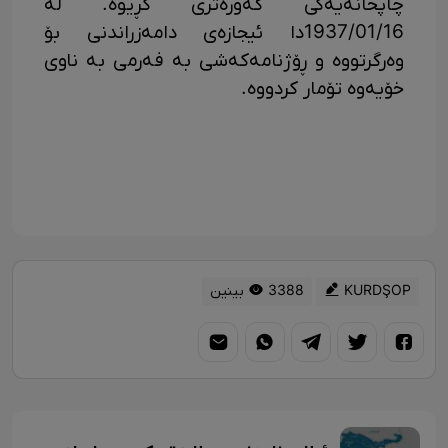
چاپخانەیەکی گەورەتری کڕیوە. لە
1937/01/16دا ئیجازەی دامەزراندنی بۆ
وەرگرتووە و ڕۆژنامەکەشی بە فەرمی بە ناوی
خۆیەوە تۆمار کردووە.
KURDŞOP
3388 بینین