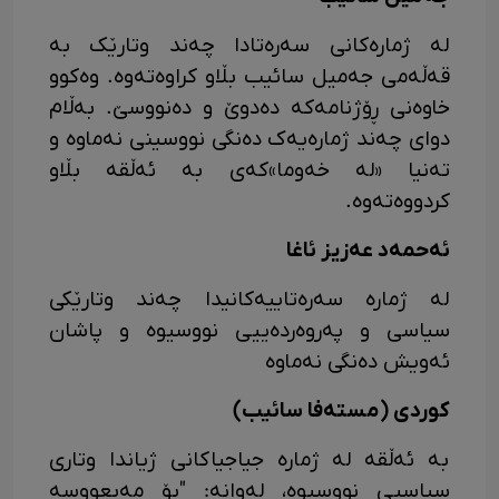
لە ژمارەکانی سەرەتادا چەند وتارێک بە
قەڵەمی جەمیل سائیب بڵاو کراوەتەوە. وەکوو
خاوەنی ڕۆژنامەکە دەدوێ و دەنووسێ. بەڵام
دوای چەند ژمارەیەک دەنگی نووسینی نەماوە و
تەنیا «لە خەوما»کەی بە ئەڵقە بڵاو
کردووەتەوە.
ئەحمەد عەزیز ئاغا
لە ژمارە سەرەتاییەکانیدا چەند وتارێکی
سیاسی و پەروەردەییی نووسیوە و پاشان
ئەویش دەنگی نەماوە
کوردی (مستەفا سائیب)
بە ئەڵقە لە ژمارە جیاجیاکانی ژیاندا وتاری
سیاسیی نووسیوە، لەوانە: "بۆ مەبعووسە