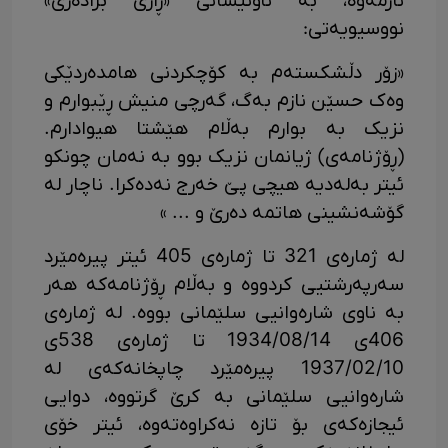
نازمەوە، بە ناونیشانی «ڕازی برادەری»
نووسیویەتی:
«زۆر دڵشکستەم بە کۆچکردنی هامدەردێکی
وەک حسێن نازم بەگ، گەرچی منیش ڕێبوارم و
نزیک بە بوارم بەڵام هێشتا هیوادارم.
(ڕۆژنامەی) ژیانمان نزیک بوو بە نەمان چونکو
ئیتر بەلەدیە هیچی پێ خەرج نەدەکرا. ناچار لە
گۆشەنشینی هاتمە دەرێ و ... »
لە ژمارەی 321 تا ژمارەی 405 ئیتر پیرەمێرد
سەرپەرشتیی کردووە و بەڵام ڕۆژنامەکە هەر
بە ناوی شارەوانیی سلێمانی بووە. لە ژمارەی
406ی 1934/08/14 تا ژمارەی 538ی
1937/02/10 پیرەمێرد چاپخانەکەی لە
شارەوانیی سلێمانی بە کرێ گرتووە، دوایی
ئیجازەکەی بۆ تازە نەکراوەتەوە، ئیتر خۆی