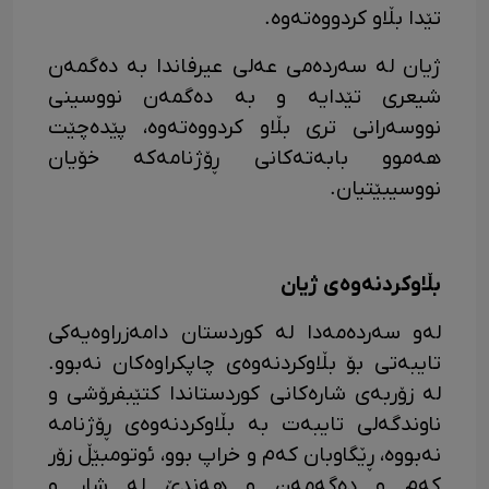
تێدا بڵاو کردووەتەوە.
ژیان لە سەردەمی عەلی عیرفاندا بە دەگمەن
شیعری تێدایە و بە دەگمەن نووسینی
نووسەرانی تری بڵاو کردووەتەوە، پێدەچێت
هەموو بابەتەکانی ڕۆژنامەکە خۆیان
نووسیبێتیان.
بڵاوکردنەوەی ژیان
لەو سەردەمەدا لە کوردستان دامەزراوەیەکی
تایبەتی بۆ بڵاوکردنەوەی چاپکراوەکان نەبوو.
لە زۆربەی شارەکانی کوردستاندا کتێبفرۆشی و
ناوندگەلی تایبەت بە بڵاوکردنەوەی ڕۆژنامە
نەبووە، ڕێگاوبان کەم و خراپ بوو، ئوتومبێڵ زۆر
کەم و دەگەمەن و هەندێ لە شار و