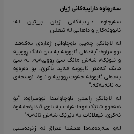
سەرچاوە داراییەکانی ژیان
سەرچاوە داراییەکانی ژیان بریتین لە:
ئابوونەکان و داهاتی لە ئیعلان
لە لاجانگی چەپی ناوچاوانی ژمارەی یەکەمدا
نووسراوە: "بەدەلی ئابوونە بە سێ مانگ ڕووپیە
و نیوێکە، شەش مانگ سێ ڕووپیەیە. لە سێ
مانگ کەمتر ئابوونە قەید ناکرێ. بۆ دەرەوە
بەدەلی ئابوونە حەوت ڕووپیە و نیوە. نوسخەی
بە ئانەیەکە."
لە لاجانگی ڕاستی ناوچاوانیدا نووسراوە: "بۆ
هەموو شتێک موخابەرات بە ناوی ئیدارەخانەوە
ئەکرێ. ئیعلانات بە دێرێک شەش ئانەیه"
لەو سەردەمەدا هێشتا عێراق لە ژێردەستی