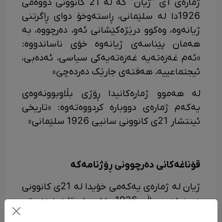
ژمارەی 1ی ”ژیان” کە لە 21 کانوونی دووەمی
1926دا لە سلێمانی، ڕاستەوخۆ دوای ڕاگرتنی
ژیانەوە، وەکوو درێژەکێشانی ئەو، دەرچووە، بە
هەمان پێناسەی ژیانەوە خۆی ناساندووە:
«ئەم غەزەتەیە غەزەتەیەکی سیاسی، ئەدەبی،
ئیجتماعییە، هەفتەی جارێک دەردەچێ»
لە هەموو ژمارەکانیدا ڕۆژی بڵاوبوونەوەی
یەکەم ژمارەی دووبارە کردووەتەوە: «تاریخی
ئینتشار 21ی کانوونی سانیی 1926 سلێمانی»
قۆناغەکانی دەرچوونی ڕۆژنامەکە
ژیان لە ژمارەی یەکەمی خۆیدا لە 21ی کانوونی
دووهەمی ساڵی 1926 بەم سەروتارەوە دەستی
بە دەرچوون کردوە: