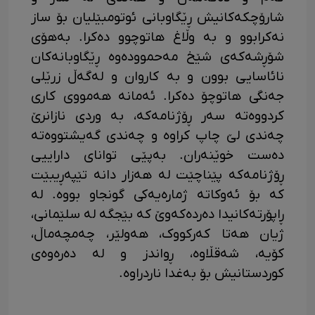
شارۆچکەکانیش ڕێگاوبانی ئوتومبێلیان بۆ ساز
نەکرابوو و بە وڵاغ هاتوچوو دەکرا. بەهۆی
شۆڕشەکەی شێخ مەحموودەوە ڕێگاوبانەکان
نائاسایی بوون و بە کاروان و لەگەڵ زرێلی
جەنگی هاتوچۆ دەکرا. ئەمانە هەمووی کاری
کردووەتە سەر ڕۆژنامەکە، بە وردی نازانرێ
چەندی لێ چاپ کراوە و چەندی گەیشتووەتە
دەست خوێنەران. بەپێی توانای داراییی
ڕۆژنامەکە پێناچێت لە هەزار دانە تێپەڕیبێت
کە بۆ ئەوکاتە ژمارەیەکی گونجاو بووە. لە
ڕاپۆرتەکانیدا دەردەکەوێ کە بێجگە لە سلێمانی،
ژیان هەتا کەرکووک، هەولێر، چەمچەماڵ،
کۆیە، شەقڵاوە، ڕواندز و لە دەرەوەی
کوردستانیش بۆ بەغدا ناردراوە.