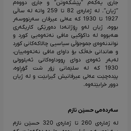
جاری یەکەم ‌”پێشکەوتن“ و جاری دووەم
”ژیان“. لە ژمارەی 82 تا 259 واتە لە ساڵی
1927 تا 1930 کە عەلی عیرفان سەرنووسەر
بووە، ژیان لەو ڕۆژانەدا دەورێکی کاریگەری
هەبووە لە داکۆکیی مافی نەتەوەیی کورد و
نواندنەوەی جموجۆڵی سیاسیی چالاکەکانی کورد
و هاندانی خەڵک بۆ داوای مافی نەتەوەییان،
لەبەر ئەوەی دوای ڕووداوەکانی ئەیلوولی
1930 کە لە سلێمانی زۆر شت گۆڕاوە،
پێدەچێت عەلی عیرفانیش گیرابێت و لە ژیان
دوور خرابێتەوە.
سەردەمی حسێن نازم
لە ژمارەی 260 تا ژمارەی 320 حسێن نازم