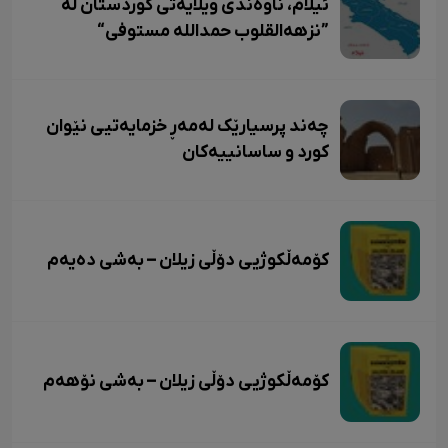
ئیلام، ناوەندی ویلایەتی کوردستان لە
”نزهەالقلوب حمداللە مستوفی“
چەند پرسیارێک لەمەڕ خزمایەتیی نێوان
کورد و ساسانییەکان
کۆمەڵکوژیی دۆڵی زیلان – بەشی دەیەم
کۆمەڵکوژیی دۆڵی زیلان – بەشی نۆهەم