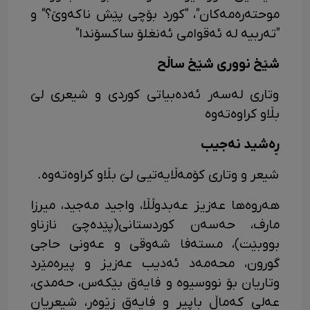
موحتەرەمەکان"، "کورد بۆچی پێش ناکەوێ؟" و
"تەربیە لە ئەقوامی ئەنغلۆ ساکسۆندا"
شێخ نووری شێخ ساڵح
وتاری لەسەر ئەدەبیاتی کوردی و شیعری لێ
بڵاو کراوەتەوە
ڕەشید نەجیب
شیعر و وتاری کۆمەڵایەتیی لێ بڵاو کراوەتەوە.
هەروەها عەزیز عەبدوڵڵا، واجید مەجید، میرزا
مارف، حەسەن کوردستانی(پێدەچێ نازناو
بووبێت)، مستەفا شەوقی و عەونی حاجی
گورون، محەمەد ئەدیب عەزیز و پیرەمێرد
وتاریان بۆ نووسیوە و فایەق بێکەس، حەمدی،
عەلی کەماڵ باپیر و فایەق زێوەر، شیعریان