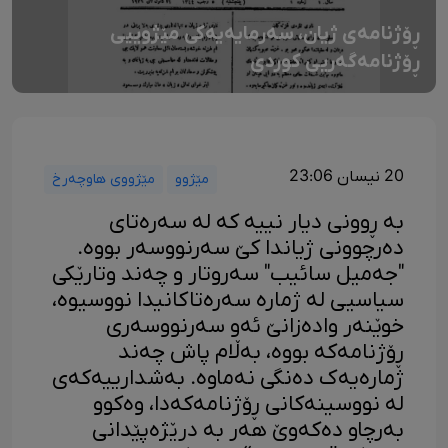
ڕۆژنامەی ژیان، سەرمایەیەکی مێژوییی
ڕۆژنامەگەریی کوردی
20 نیسان 23:06
مێژوو
مێژووی هاوچەرخ
بە ڕوونی دیار نییە کە لە سەرەتای
دەرچوونی ژیاندا کێ سەرنووسەر بووە.
"جەمیل سائیب" سەروتار و چەند وتارێکی
سیاسیی لە ژمارە سەرەتاکانیدا نووسیوە،
خوێنەر وادەزانێ ئەو سەرنووسەری
ڕۆژنامەکە بووە، بەڵام پاش چەند
ژمارەیەک دەنگی نەماوە. بەشدارییەکەی
لە نووسینەکانی ڕۆژنامەکەدا، وەکوو
بەرچاو دەکەوێ هەر بە درێژەپێدانی