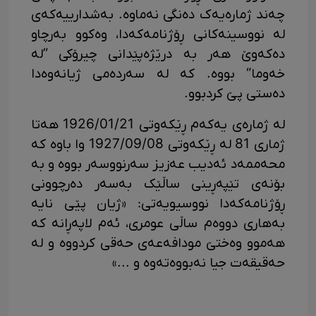
چەند ژمارەیەک دەنگی نەماوە. بەشدارییەکەی
لە نووسینەکانی ڕۆژنامەکەدا، وەکوو بەرچاو
دەکەوێ هەر بە درێژەپێدانی چیرۆکی ”لە
خەوما“ بووە. کە لە سەردەمی ژیانەوەدا
دەستی پێ کردبوو.
لە ژمارەی یەکەم ڕێکەوتی 1926/01/21 هەتا
ژماری 81 لە ڕێکەوتی 1927/09/08 وا باوە کە
محەممەد ئەدیب عەزیز سەرنووسەر بووە و بە
بۆنەی تێپەڕینی ساڵێک بەسەر دەرچوونی
ڕۆژنامەکەدا نووسیویەتی: «ژیان پێی نایە
بەهاری دووەم ساڵی عومری، ئەم لاپەڕانە کە
هەموو وەختێ مودافەعەی حەقی کردووە و لە
حەقیقەت جیا نەبووەتەوە و ...»