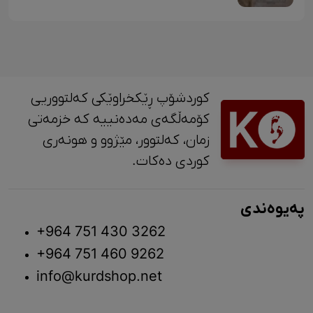
کوردشۆپ ڕێکخراوێکی کەلتووریی
کۆمەڵگەی مەدەنییە کە خزمەتی
زمان، کەلتوور، مێژوو و ‎هونەری
کوردی دەکات.
پەیوەندی
+964 751 430 3262
+964 751 460 9262
info@kurdshop.net