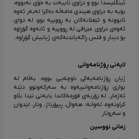
ئینگلیسدا بوو و دراوی تایبەت بە خۆی نەبووە،
بۆیە بە دراوی هیندی مامەڵە دەکرا لەبەر ئەوە
ئابوونە و ئێعلانەکان بە ڕووپیە بوو، لە دوای
ئەوەی دراوی عێراقی لە ڕووپیە و ئانەوە گۆڕاوە
بۆ دینار و فلس ڕاگەیاندنەکەی ژیانیش گۆڕاوە.
لایەنی ڕۆژنامەوانی
ژیان ڕۆژنامەیەکی ناوچەیی بووە. بەڵام لە
بواری ڕۆژنامەوانییەوە بە سەرکەوتوو دێتە
ئەژمار. لە زۆربەی فۆرمەکاندا بابەتی تێدا بڵاو
کراوتەوە، لەوانە: هەواڵ، ڕیپۆرتاژ، وتار، لێدوان
و سەروتار
زمانی نووسین