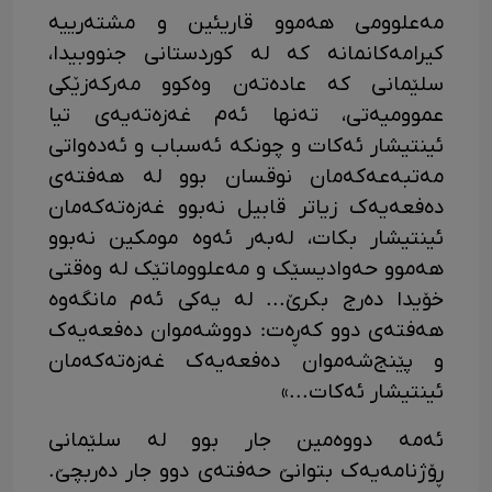
مەعلوومی هەموو قاریئین و مشتەرییە
کیرامەکانمانە کە لە کوردستانی جنووبیدا،
سلێمانی کە عادەتەن وەکوو مەرکەزێکی
عموومیەتی، تەنها ئەم غەزەتەیەی تیا
ئینتیشار ئەکات و چونکە ئەسباب و ئەدەواتی
مەتبەعەکەمان نوقسان بوو لە هەفتەی
دەفعەیەک زیاتر قابیل نەبوو غەزەتەکەمان
ئینتیشار بکات، لەبەر ئەوە مومکین نەبوو
هەموو حەوادیسێک و مەعلووماتێک لە وەقتی
خۆیدا دەرج بکرێ... لە یەکی ئەم مانگەوە
هەفتەی دوو کەڕەت: دووشەموان دەفعەیەک
و پێنج‌شەموان دەفعەیەک غەزەتەکەمان
ئینتیشار ئەکات...»
ئەمە دووەمین جار بوو لە سلێمانی
ڕۆژنامەیەک بتوانێ حەفتەی دوو جار دەربچێ.