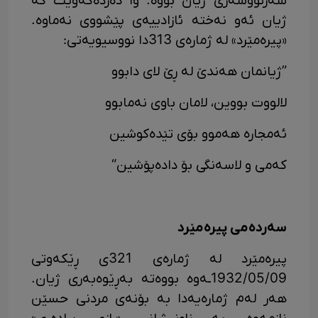
سەرنووسەری ژیان بووە. وا دەردەکەوێت کە
ژیان ئەو نەختە ئازادییەی پێشووی نەماوە.
«پیرەمێرد» لە ژمارەی 313دا نووسیویەتی:
”ژیانمان هەندێ لە ڕێ لای دابوو
لالووت بووین، لامان باوی نەمابوو
ئەمجارە هەموو بۆی تێدەکوشین
کەمی و لاسەنگی بۆ دادەپۆشین“
سەردەمی پیرەمێرد
پیرەمێرد لە ژمارەی 321ی ڕێکەوتی
1932/05/09ـەوە بووەتە بەڕێوەبەری ژیان.
هەر لەم ژمارەیەدا بە بۆنەی مردنی حسێن