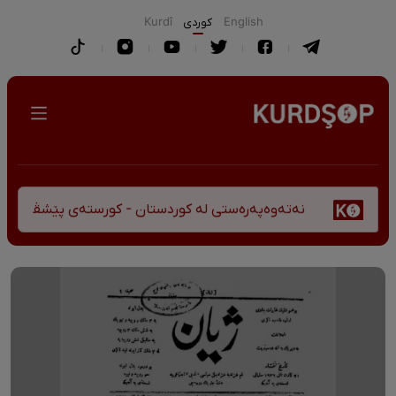
English
كوردی
Kurdî
نەتەوەپەرەستی لە کوردستان - کورستەی پێشڤەچوونی مێژوو