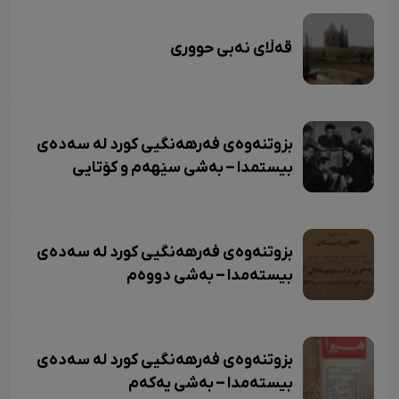
قەڵای نەبی حووری
بزوتنەوەی فەرهەنگیی کورد لە سەدەی
بیستمدا – بەشی سێهەم و کۆتایی
بزوتنەوەی فەرهەنگیی کورد لە سەدەی
بیستەمدا – بەشی دووەم
بزوتنەوەی فەرهەنگیی کورد لە سەدەی
بیستەمدا – بەشی یەکەم