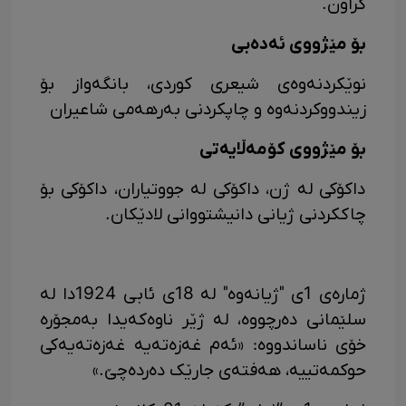
کراون.
بۆ مێژووی ئەدەبی
نوێکردنەوەی شیعری کوردی، بانگەواز بۆ
زیندووکردنەوە و چاپکردنی بەرهەمی شاعیران
بۆ مێژووی کۆمەڵایەتی
داکۆکی لە ژن، داکۆکی لە جووتیاران، داکۆکی بۆ
چاککردنی ژیانی دانیشتووانی لادێکان.
ژمارەی 1ی "ژیانەوە" لە 18ی ئابی 1924دا لە
سلێمانی دەرچووە، لە ژێر ناوەکەیدا بەمجۆرە
خۆی ناساندووە: «ئەم غەزەتەیە غەزەتەیەکی
حوکمەتییە، هەفتەی جارێک دەردەچێ.»