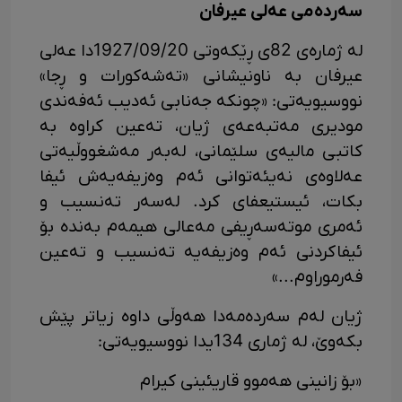
سەردەمی عەلی عیرفان
لە ژمارەی 82ی ڕێکەوتی 1927/09/20دا عەلی
عیرفان بە ناونیشانی «تەشەکورات و ڕجا»
نووسیویەتی: «چونکە جەنابی ئەدیب ئەفەندی
مودیری مەتبەعەی ژیان، تەعین کراوە بە
کاتبی مالیەی سلێمانی، لەبەر مەشغووڵیەتی
عەلاوەی نەیئەتوانی ئەم وەزیفەیەش ئیفا
بکات، ئیستیعفای کرد. لەسەر تەنسیب و
ئەمری موتەسەڕیفی مەعالی هیمەم بەندە بۆ
ئیفاکردنی ئەم وەزیفەیه تەنسیب و تەعین
فەرموراوم...»
ژیان لەم سەردەمەدا هەوڵی داوە زیاتر پێش
بکەوێ، لە ژماری 134یدا نووسیویەتی:
«بۆ زانینی هەموو قاریئینی کیرام