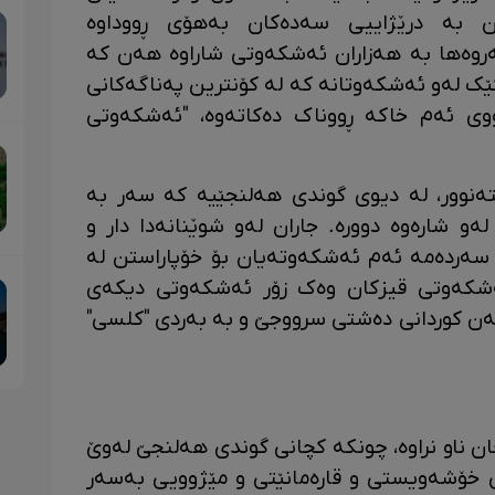
ن بە درێژاییی سەدەکان بەهۆی ڕووداوە
روەها بە هەزاران ئەشکەوتی شاراوە هەن کە
کێک لەو ئەشکەوتانە کە لە کۆنترین پەناگەکانی
وی ئەم خاکە ڕووناک دەکاتەوە، "ئەشکەوتی
وور، لە دیوی گوندی هەلنجێیە کە سەر بە
و نزیکەی ٣ کیلۆمەتر لەو شارەوە دوورە. جاران لەو شوێنانەدا دار و
 سەردەمە ئەم ئەشکەوتەیان بۆ خۆپاراستن لە
شکەوتی قیزکان وەک زۆر ئەشکەوتی دیکەی
یەن کوردانی دەشتی سرووجێ و بە بەردی "کلسی"
ن ناو نراوە، چونکە کچانی گوندی هەلنجێ لەوێ
نی خۆشەویستی و قارەمانێتی و مێژوویی بەسەر