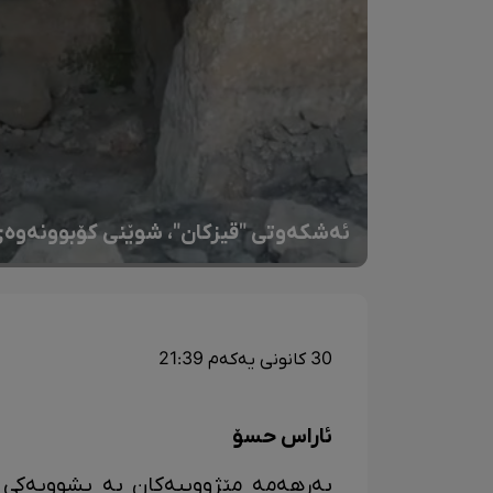
ئەشکەوتی "قیزکان"، شوێنی کۆبوونەوەی 
30 کانونی یەکەم 21:39
ئاراس حسۆ
بەرهەمە مێژووییەکان بە پشوویەکی 