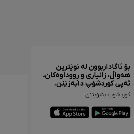
بۆ ئاگاداربوون لە نوێترین
هەواڵ، زانیاری و ڕووداوەکان،
ئەپی کوردشۆپ دابەزێنن.
کوردشۆپ بشۆپێنن