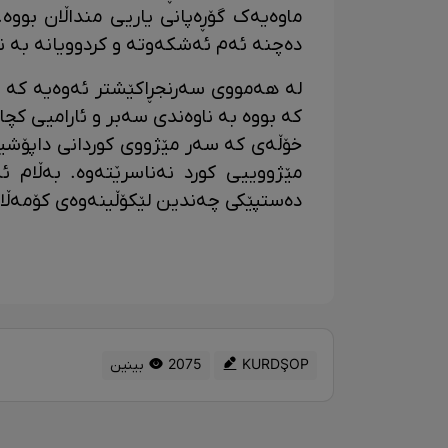
ماوەیەک گۆڕەپانی یاریی منداڵان بووە
دەچنە ئەم ئەشکەوتە و کردوویانە بە ن
لە هەمووی سەرنجڕاکێشتر ئەوەیە کە 
کە بووە بە ناوەندی سەبر و ئارامیی کچان
خۆڵەی کە سەر مێژووی کوردانی داپۆشیو
مێژووییی کورد نەناسرێتەوە. بەڵام ئەو
دەستپێکی چەندین لێکۆڵینەوەی کۆمەڵای
KURDŞOP
2075 بینین