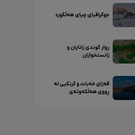
جوگرافیای چیای هەڵگورد
ڕوار گوندی زانایان و
زانستخوازان
قەزای خەبات و گرنگیی لە
ڕووی هەڵکەوتەی
جوگرافییەوە