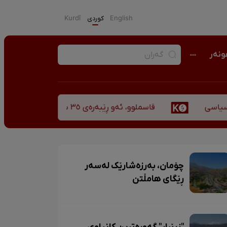
English
كوردی
Kurdî
نەر
قاسملوو، ئەو ڕێبەرەی ٣٥ ساڵ پاش شەهید بوونیشی ڕێبازەکەی هەر زیندووە
چۆمان، بەرزەشارێک لەسەر
ڕێگای هامڵتن