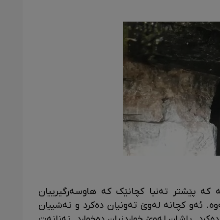
 کە پێشتر تەنیا کچانێک کە هاوسەرگیرییان
وە. ئەو کچانە لەوێ تەونیان دەکرد و تەشییان
کرد. پاشان لەوێ خواردنیان دەخوارد. تەنانەت