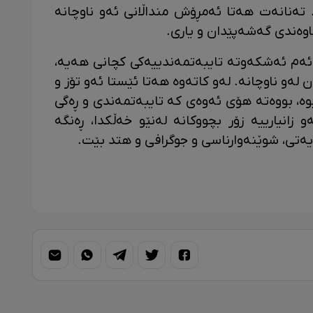
. تەنانەت هەتا ئەمڕۆش منداڵانی ئەو ناوچانە
اوەندی گەشەپێدان و یاری.
ئەم ئەشکەوتە تایبەتمەندییەکی کچانی هەیە،
 لەو ناوچانە. لەو کاتەوە هەتا ئێستا ئەو تۆز و
ە، بووەتە هۆی ئەوەی کە تایبەتمەندی و ڕەگی
 زانیارییە زۆر بچووکانە لەنێو خەڵکدا، ڕەنگە
ەتی، شوێنەوارناسی و جوگرافی و هتد بێت.