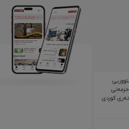
تووریی
خزمەتی
لتوور، مێژوو و ‎هونەری کوردی