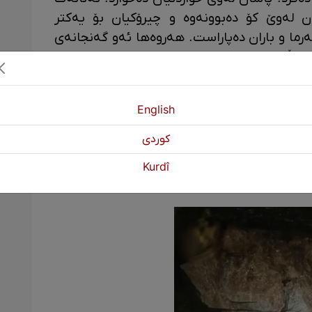
ن لەوێ کۆ دەبوونەوە و چیرۆکیان بۆ یەکتر
ەرما و باران دەپاراست. هەروەها ئەو گەنجانەی
هەڵهاتن، هاتبوون و خۆیان لەم ئەشکەوتەدا
ئەم گوندە دەیڵێن؛ لە کاتی نەورۆزدا حزبی
English
 دەکردە سەر ئەم ئەشکەوتە، چونکە لاوەکان
كوردی
ندن لە ئاهەنگی نەورۆزدا. بەپێی هەندێک
 چونکە لە سەردەمی عوسمانیدا کچانێکی زۆر
Kurdî
ەر بۆیە پێی دەگوترێت ئەشکەوتی قیزکان.