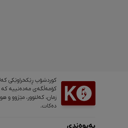
کوردشۆپ ڕێکخراوێکی کەل
کۆمەڵگەی مەدەنییە کە 
زمان، کە
دەکات.
پەیوەندی