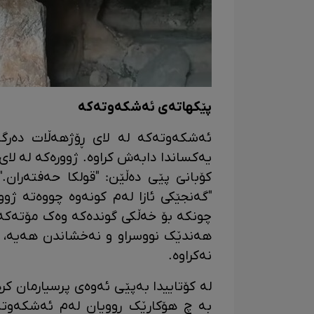
پێکهاتەی ئەشکەوتەکە
ئەشکەوتەکە لە لای ڕۆژهەڵات دەرگ
یەکساندا دابەش کراوە. ژوورەکە لە لای
کۆبانێ پێی دەڵێن: "قولکا حەفتەران
"گەنجێکی ئازا لەم کونەوە چووەتە ژوو
چونکە بۆ خەڵکی گوندەکە وەک مۆتەکە
هەندێک نووسراو و نەخشاندن هەیە، بە
نەکراوە.
لە کۆتاییدا بەپێی ئەوەی پرسیارمان کر
بە چ هۆکارێک ڕوویان لەم ئەشکەوتە 