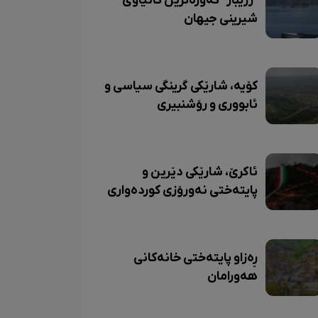
"زرێبار" گەورەترین کانیاوی
شیرینی جیهان
کۆیە، شارێکی گرینگی سیاسی و
ئابووری و رۆشنبیری
ئاکرێ، شارێکی دێرین و
پایتەختی نەورۆزی کوردەواری
ڕەزاو پایتەختی خانەکانی
هەورامان