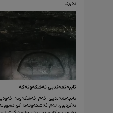
دەبرد.
تایبەتمەندیی ئەشکەوتەکە
تایبەتمەندیی ئەم ئەشکەوتە ئەوەیە
نەکردبوو، لەم ئەشکەوتەدا کۆ دەبوونە
دەڕست و کاری دوورینی جلوبەرگیشیان دە