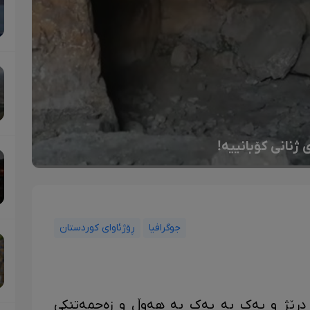
ژنانی کۆبانییە!
جوگرافیا
ڕۆژئاوای کوردستان
درێژ و یەک بە یەک بە هەوڵ و زەحمەتێکی