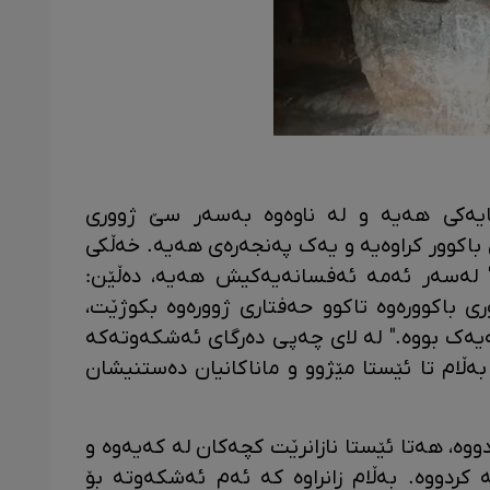
ایەکی هەیە و لە ناوەوە بەسەر سێ ژووری
 باکوور کراوەیە و یەک پەنجەرەی هەیە. خەڵکی
." لەسەر ئەمە ئەفسانەیەکیش هەیە، دەڵێن:
ری باکوورەوە تاکوو حەفتاری ژوورەوە بکوژێت،
یەک بووە." لە لای چەپی دەرگای ئەشکەوتەکە
ڵام تا ئێستا مێژوو و ماناکانیان دەستنیشان
دووە، هەتا ئێستا نازانرێت کچەکان لە کەیەوە و
کردووە. بەڵام زانراوە کە ئەم ئەشکەوتە بۆ