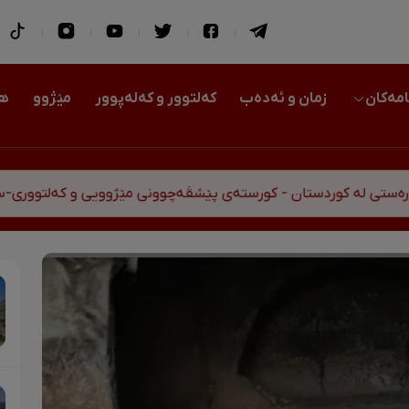
امەکان
زمان و ئەدەب
کەلتوور و کەلەپوور
مێژوو
هو
وردستان - کورستەی پێشڤەچوونی مێژوویی و کەلتووری-سیاسی