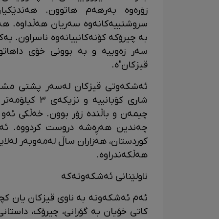
زۆرەوە بەرهەم هاتوون. هەندێکیا
سروشتییەکانەوە سەریان هەڵداوە. هە
بە چیرۆکە کۆنەکانییانەوە ناسراون. یە
سەر زەوییە و بە بوونی خۆی داهاتو
قیزکان"ە.
ئەشکەوتی قیزکان لەسەر پشتی مشتەن
شاری کۆبانییە 
چیمەن و باڵندە زۆر بوون. خەڵکی ئەو
چەندین هەڕەشە دروست کردووە. ئە
کوردستان، هەزاران ساڵ لەمەوبەر لەلا
هەڵکەندراوە.
ناولێنانی ئەشکەوتەکە
ئەم ئەشکەوتە بە ناوی قیزکان یان کچا
کاتی خۆیان بە گۆرانی، چیرۆک، داستا