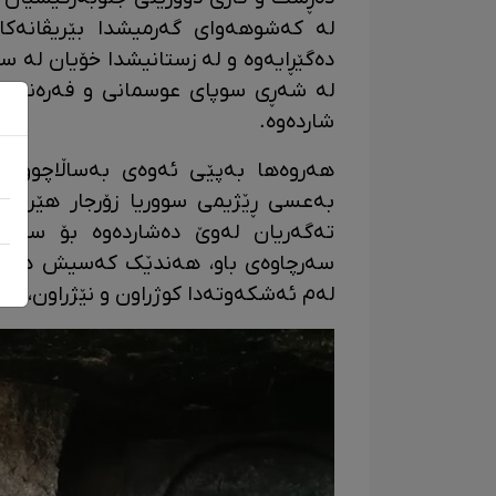
لە کەشوهەوای گەرمیشدا بێریڤانەکا
دەگێڕایەوە و لە زستانیشدا خۆیان لە س
لە شەڕی سوپای عوسمانی و فەرەنسا 
شاردەوە.
هەروەها بەپێی ئەوەی بەساڵاچووانی 
بەعسی ڕێژیمی سووریا زۆرجار هێرشی
تەگەریان لەوێ دەشاردەوە بۆ سووتا
سەرچاوەی باو، هەندێک کەسیش دەڵێن،
لەم ئەشکەوتەدا کوژراون و نێژراون، ه