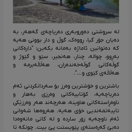
لە سروشتی دەوروبەری دەریاچەی گەهەر، بە
دەیان جۆر گیا، ڕووەک، گوڵ و دار بوونی هەیە
کە دەتوانین ئاماژە بەمانە بکەین: "دارەکانی
بەڕوو، چوالە، چنار، هەنجیر، سێو و گێوژ و
گوڵەکانی گوڵەخەندەران، هەڵاڵەبرمە و
هەڵاڵەی کێوی و...".
باشترین و خۆشترین وەرز بۆ سەردانکردنی ئەم
دەریاچەیە، کۆتاییەکانی وەرزی بەهار و
ناوەڕاستەکانی هاوینە، هەرچەند هەر وەرزێکی
تایبەتمەندیی خۆی هەیە. هەروەها شەوانی
ئەم ناوچەیە زۆر ساردە و لە کاتی مانەوەدا
دەبێ کەرەستەی پێویستت پێ بیت. چونکە تا