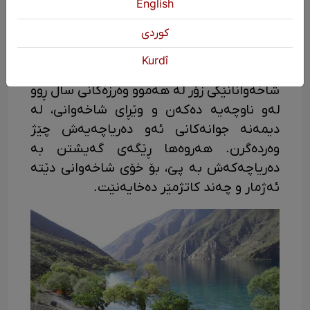
English
بەلەمسوارییە لەسەر دەریاچەکە و دووەمیان
شاخەوانییە لە شاخەکانی دەوروبەری
كوردی
دەریاچەکە. چونکە ئەم دەریاچەیە لە ناوچەی
Kurdî
شاخاویی ئۆشتۆرانکێو هەڵکەوتووە،
شاخەوانانێکی زۆر لە هەموو وەرزەکانی ساڵ ڕوو
لەو ناوچەیە دەکەن و وێڕای شاخەوانی، لە
دیمەنە جوانەکانی ئەو دەریاچەیەش چێژ
وەردەگرن. هەروەها ڕێگەی گەیشتن بە
دەریاچەکەش بە پێ، بۆ خۆی شاخەوانی دێتە
ئەژمار و چەند کاتژمێر دەخایەنێت.