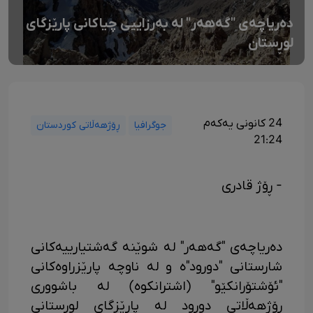
دەریاچەی "گەهەر" لە بەرزاییی چیاکانی پارێزگای
لوڕستان
24 کانونی یەکەم
جوگرافیا
ڕۆژهەڵاتی کوردستان
21:24
- ڕۆژ قادری
دەریاچەی "گەهەر" لە شوێنە گەشتیارییەکانی
شارستانی "دورود"ە و لە ناوچە پارێزراوەکانی
"ئۆشتۆرانکێو" (اشترانکوه) لە باشووری
ڕۆژهەڵاتی دورود لە پارێزگای لوڕستانی