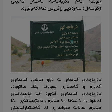
چونکە ئەم دەریاچەیە لەسەر کەلێنی
(گۆسەل) سەرەکیی زاگرۆس هەڵکەوتووە.
دەریاچەی گەهەر لە دوو بەشی گەهەری
گەورە و گەهەری بچووک پێک هاتووە.
دەریاچەی گەهەری گەورە کە پانییەکەی
لەنێوان ٤٠٠ هەتا ٨٠٠ مەترە و درێژییەکەی ١٨٠٠
مەترە، ساڵانە میوانداری لە گەشتیارگەلێکی