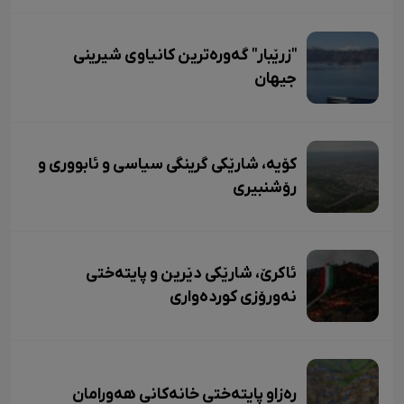
"زرێبار" گەورەترین کانیاوی شیرینی
جیهان
کۆیە، شارێکی گرینگی سیاسی و ئابووری و
رۆشنبیری
ئاکرێ، شارێکی دێرین و پایتەختی
نەورۆزی کوردەواری
ڕەزاو پایتەختی خانەکانی هەورامان