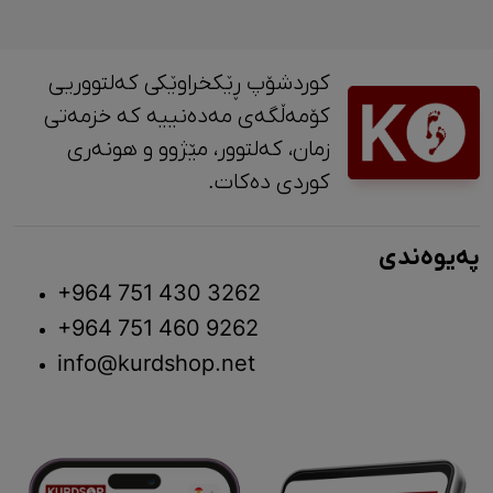
کوردشۆپ ڕێکخراوێکی کەلتووریی
کۆمەڵگەی مەدەنییە کە خزمەتی
زمان، کەلتوور، مێژوو و ‎هونەری
کوردی دەکات.
پەیوەندی
+964 751 430 3262
+964 751 460 9262
info@kurdshop.net