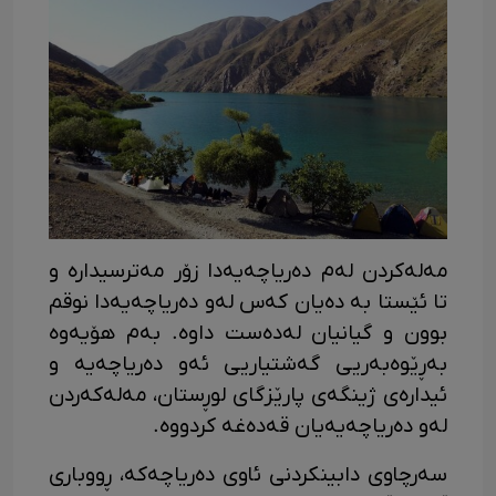
مەلەکردن لەم دەریاچەیەدا زۆر مەترسیدارە و
تا ئێستا بە دەیان کەس لەو دەریاچەیەدا نوقم
بوون و گیانیان لەدەست داوە. بەم هۆیەوە
بەڕێوەبەریی گەشتیاریی ئەو دەریاچەیە و
ئیدارەی ژینگەی پارێزگای لوڕستان، مەلەکەردن
لەو دەریاچەیەیان قەدەغە کردووە.
سەرچاوی دابینکردنی ئاوی دەریاچەکە، ڕووباری