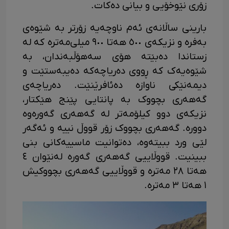
زۆری نێوخۆیی و بیانی دەکات.
بارینی ساڵانەی ئەم ناوچەیە زۆرتر بە شێوەی
بەفرە و نزیکەی ٥٠٠ هەتا ٩٠٠ میلی‌مەترە کە لە
زستاندا دەبێتە هۆی سەهۆڵبەندان، بە
شێوەیەک کە ڕووی دەریاچەکە دەیبەستێت و
دیمەنێکی ناوازە دەئافرێنێت. دەریاچەی
گەهەری بچووک بە پانتایی پێنج هێکتار،
نزیکەی دوو کیلۆمەتر لە گەهەری گەورەوە
دوورە. گەهەری بچووک زۆر قووڵ نییە و ئەگەر
لێی ورد ببیتەوە، دەتوانیت ماسییەکانی بنی
ببینیت. قووڵاییی گەهەری گەورە لەنێوان ٤
هەتا ٢٨ مەترە و قووڵاییی گەهەری بچووکیش
١ هەتا ٣ مەترە.