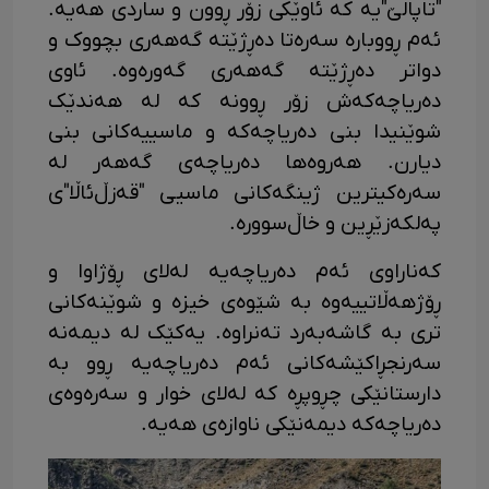
"تاپالێ"یە کە ئاوێکی زۆر ڕوون و ساردی هەیە.
ئەم ڕووبارە سەرەتا دەڕژێتە گەهەری بچووک و
دواتر دەڕژێتە گەهەری گەورەوە. ئاوی
دەریاچەکەش زۆر ڕوونە کە لە هەندێک
شوێنیدا بنی دەریاچەکە و ماسییەکانی بنی
دیارن. هەروەها دەریاچەی گەهەر لە
سەرەکیترین ژینگەکانی ماسیی "قەزڵ‌ئاڵا"ی
پەلکەزێڕین و خاڵ‌سوورە.
کەناراوی ئەم دەریاچەیە لەلای ڕۆژاوا و
ڕۆژهەڵاتییەوە بە شێوەی خیزە و شوێنەکانی
تری بە گاشەبەرد تەنراوە. یەکێک لە دیمەنە
سەرنجڕاکێشەکانی ئەم دەریاچەیە ڕوو بە
دارستانێکی چڕوپڕە کە لەلای خوار و سەرەوەی
دەریاچەکە دیمەنێکی ناوازەی هەیە.