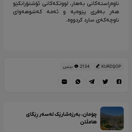
ناوەڕاستەکانی بەهار، لووتکەکانی ئۆشتۆرانکێو
هەر بەفری پێوەیە و ئەمە کەشوهەوای
ناوچەکەی سارد کردووە.
KURDŞOP
2134 بینین
چۆمان، بەرزەشارێک لەسەر ڕێگای
هامڵتن