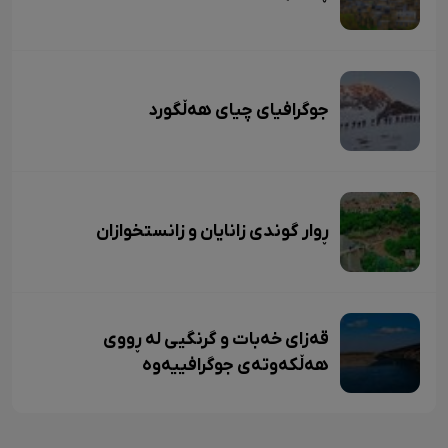
جوگرافیای چیای هەڵگورد
ڕوار گوندی زانایان و زانستخوازان
قەزای خەبات و گرنگیی لە ڕووی
هەڵکەوتەی جوگرافییەوە