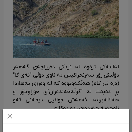
لەلایەکی ترەوە لە نزیکی دەریاچەی گەهەر
دۆڵێکی زۆر سەرنجڕاکێش بە ناوی دۆڵی "نەی گا"
(درە نی گاه) هەڵکەوتووە کە لە وەرزی بەهاردا
پڕ دەبێت لە "گوڵەخەندەران"ی جۆراوجۆر و
هەڵاڵەبرمە. ئەمەش جوانیی دیمەنی ئەو
ناوچەیە چەنده‌هێندە دەکات.
لەو هۆکارانەی کە زۆرتر گەشتیاران بۆ لای
دەریاچەی گەهەر ڕادەکێشێت، یەکێکیان