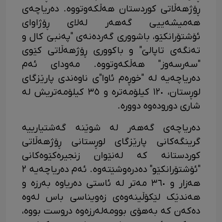
ڕۆژهەڵاتی کوردستان هەڵکەوتووە. دەریاچەی
هەمیشەییی گەهەر لەلای ڕۆژاوای
ئۆشتۆرانکێو، باشووری گەردەنەی "پەنبێ کال و
تەنگەی تاپالێ" و باکووری ڕۆژهەڵاتی کێوی
"سەرسەوز" هەڵکەوتووە. مەودای ئەم
دەریاچەیە لە "خوڕەم ئاوا"ی ناوەندی پارێزگای
لوڕستان، ١٢٠ کیلۆمەترە و ٣٥ کیلۆمەتریش لە
شاری دورودەوە دوورە.
دەریاچەی گەهەر لە شوێنە گەشتیارییە
گرینگەکانی پارێزگای لوڕستانی ڕۆژهەڵاتی
کوردستانە کە لەنێوان زنجیرەکێوەکانی
"ئۆشتۆرانکێو" دەدرەوشێتەوە. ئەم دەریاچەیە ٢
هەزار و ٣٦٠ مەتر لە ئاستی دەریاوە بەرزە و
هەندێک لێکۆڵینەوەی زەویناسی باس لەوە
دەکەن کە بەهۆی بوومەلەرزەوە دروست بووە،