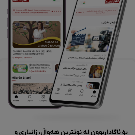
بۆ ئاگاداربوون لە نوێترین هەواڵ، زانیاری و