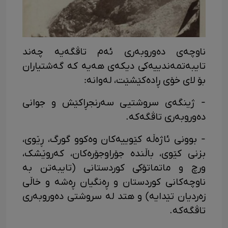
ناوچەی دەوروبەری ئەم تاڤگەیە چەند
تایبەتمەندییەکی دیکەی هەیە کە گەشتیاران
بۆ لای خۆی ڕادەکێشێت، لەوانە:
- ژینگەی سروشتیی سەرنجڕاکێش و جوانی
دەوروبەری تاڤگەکە.
- بوونی ئاژەڵە کێوییەکان وەکوو گورگ، ڕێوی،
بزنی کێوی، باڵندە جۆراوجۆرەکان، کەروێشک،
ورچ و ماتماتۆکی کوردستانی (تایبەتن بە
ناوچەکانی کوردستان و ڕەنگیان ڕەشە و خاڵی
زەردیان تێدایە) و هتد لە سروشتی دەوروبەری
تاڤگەکە.