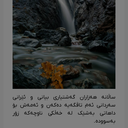
ساڵانە هەزاران گەشتیاری بیانی و ئێرانی
سەردانی ئەم تاڤگەیە دەکەن و ئەمەش بۆ
داهاتی بەشێک لە خەڵکی ناوچەکە زۆر
بەسوودە.