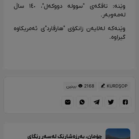
وێنە: تاڤگەی "سوولە دووکەل"، ١٤٠ ساڵ
لەمەوبەر.
وێنەکە لەلایەن زانکۆی "هارڤارد"ی ئەمریکاوە
گیراوە.
KURDŞOP
2168 بینین
چۆمان، بەرزەشارێک لەسەر ڕێگای