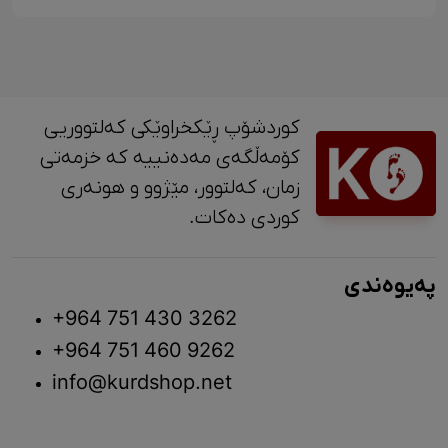
کوردشۆپ ڕێکخراوێکی کەلتووریی
کۆمەڵگەی مەدەنییە کە خزمەتی
زمان، کەلتوور، مێژوو و ‎هونەری
کوردی دەکات.
پەیوەندی
+964 751 430 3262
+964 751 460 9262
info@kurdshop.net