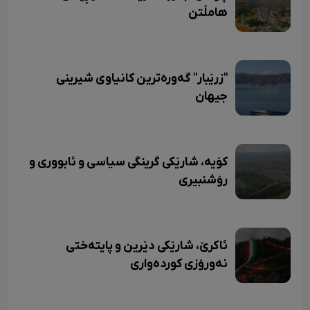
هامڵتن
"زرێبار" گەورەترین کانیاوی شیرینی
جیهان
کۆیە، شارێکی گرینگی سیاسی و ئابووری و
رۆشنبیری
ئاکرێ، شارێکی دێرین و پایتەختی
نەورۆزی کوردەواری