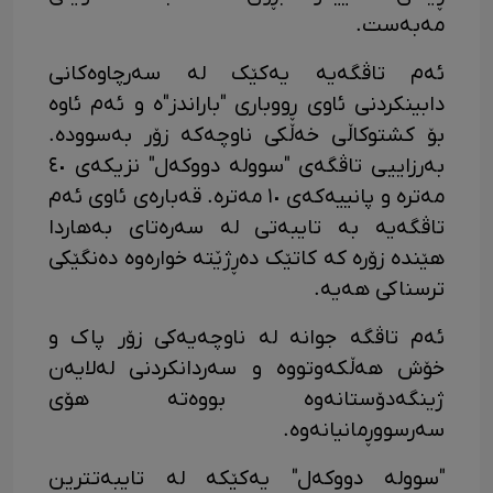
مەبەست.
ئەم تاڤگەیە یەکێک لە سەرچاوەکانی
دابینکردنی ئاوی ڕووباری "باراندز"ە و ئەم ئاوە
بۆ کشتوکاڵی خەڵکی ناوچەکە زۆر بەسوودە.
بەرزاییی تاڤگەی "سوولە دووکەل" نزیکەی ٤٠
مەترە و پانییەکەی ١٠ مەترە. قەبارەی ئاوی ئەم
تاڤگەیە بە تایبەتی لە سەرەتای بەهاردا
هێندە زۆرە کە کاتێک دەڕژێتە خوارەوە دەنگێکی
ترسناکی هەیە.
ئەم تاڤگە جوانە لە ناوچەیەکی زۆر پاک و
خۆش هەڵکەوتووە و سەردانکردنی لەلایەن
ژینگەدۆستانەوە بووەتە هۆی
سەرسووڕمانیانەوە.
"سوولە دووکەل" یەکێکە لە تایبەتترین