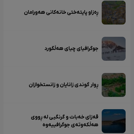
ڕەزاو پایتەختی خانەکانی هەورامان
جوگرافیای چیای هەڵگورد
ڕوار گوندی زانایان و زانستخوازان
قەزای خەبات و گرنگیی لە ڕووی
هەڵکەوتەی جوگرافییەوە