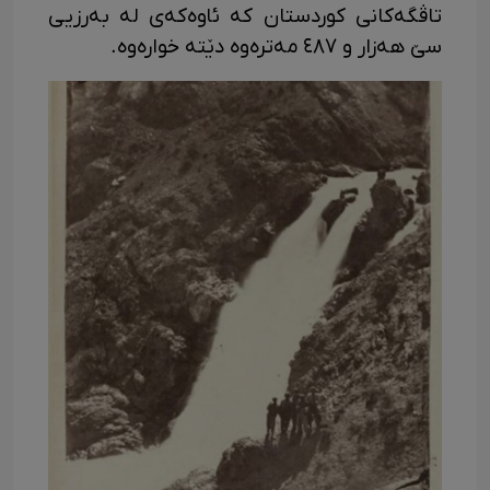
تاڤگەکانی کوردستان کە ئاوەکەی لە بەرزیی
سێ هەزار و ٤٨٧ مەترەوە دێتە خوارەوە.