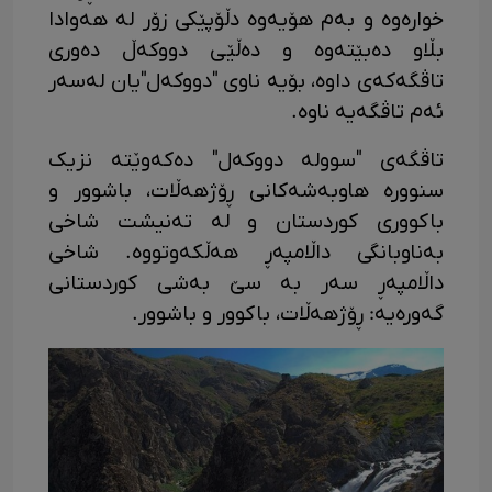
خوارەوە و بەم هۆیەوە دڵۆپێکی زۆر لە هەوادا
بڵاو دەبێتەوە و دەڵێی دووکەڵ دەوری
تاڤگەکەی داوە، بۆیە ناوی "دووکەل"یان لەسەر
ئەم تاڤگەیە ناوە.
تاڤگەی "سوولە دووکەل" دەکەوێتە نزیک
سنوورە هاوبەشەکانی ڕۆژهەڵات، باشوور و
باکووری کوردستان و لە تەنیشت شاخی
بەناوبانگی داڵامپەڕ هەڵکەوتووە. شاخی
داڵامپەڕ سەر بە سێ بەشی کوردستانی
گەورەیە: ڕۆژهەڵات، باکوور و باشوور.