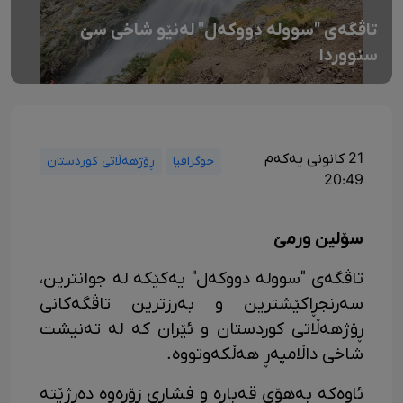
تاڤگەی "سوولە دووکەل" لەنێو شاخی سێ
سنووردا
21 کانونی یەکەم
جوگرافیا
ڕۆژهەڵاتی کوردستان
20:49
سۆلین ورمێ
تاڤگەی "سوولە دووکەل" یەکێکە لە جوانترین،
سەرنجڕاکێشترین و بەرزترین تاڤگەکانی
ڕۆژهەڵاتی کوردستان و ئێران کە لە تەنیشت
شاخی داڵامپەڕ هەڵکەوتووە.
ئاوەکە بەهۆی قەبارە و فشاری زۆرەوە دەڕژێتە