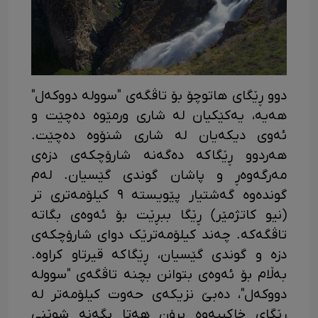
دوو ڕێگای هاتوچۆ بۆ تاڤگەی "سوولە دووکەل"
هەیە، یەکێکیان لە شاری ورمێوە دەچێت و
ئەوی دیکەیان لە شاری شنۆوە دەچێت.
هەردوو ڕێگاکە دەگەنە شارۆچکەی دزەی
مەرگەوەڕ و پاشان گوندی گێسیان. لەم
گوندەوە گەشتیار پێویستە ٩ کیلۆمەتری تر
(نیو کاتژمێر) ڕێگا ببڕێت بۆ ئەوەی بگاتە
تاڤگەکە. چەند کیلۆمەترێک دوای شارۆچکەی
دزە و گوندی گێسیان، ڕێگاکە قیرتاو کراوە.
بەڵام بۆ ئەوەی بتوانن بچنە تاڤگەی "سوولە
دووکەل"، دەبێ نزیکەی حەوت کیلۆمەتر لە
ڕێگای خاکییەوە بڕۆن هەتا بگەنە شوێنی