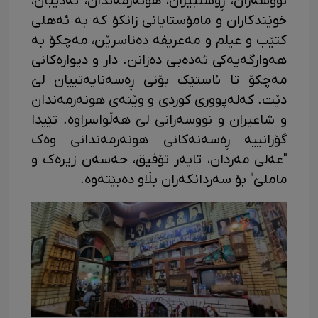
نووسەران، ڕۆشنبیران، هونەرمەندان، ئەدیبان،
خوێندکاران و مامۆستایانی زانکۆ کە بە ئەهلی
کتێب و عیلم و مەعریفە دەناسرێن، مەچکۆ بە
هەوارگەیەکی ئەدەبی دەزانن. دار و دیوارەکانی
مەچکۆ تا ئاستێک بۆنی ڕەسەنایەتییان لێ
دێت. کەلەپووری کوردی و وێنەی هونەرمەندان
و شاعیران و نووسەرانی لێ هەڵواسراوە. تێیدا
گۆرانییە ڕەسەنەکانی هونەرمەندانی وەک
"عەلی مەردان، تایەر تۆفیق، حەسەن زیرەک و
ماملێ" بۆ سەردانکەران بڵاو دەبێتەوە.