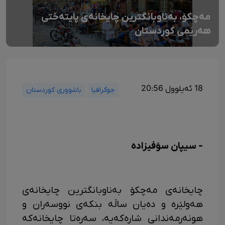
مەچکۆ، بەناوبانگترین چایخانەی پایتەختی
هەرێمی کوردستان
18 ئەیلوول 20:56
جوگرافیا
باشووری کوردستان
- سیپان سۆفیزادە
چایخانەی مەچکۆ بەناوبانگترین چایخانەی
هەولێرە و دەیان ساڵە بنکەی نووسەران و
هونەرمەندانی شارەکەیە، سەرەتا چایخانەکە