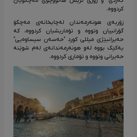
گەردی" و زۆری تریش هاتووچۆی مەچکۆیان
کردووە.
زۆربەی هونەرمەندان لەچایخانەی مەچکۆ
گۆرانییان وتووە و تۆماریشیان کردووە، کە
حەیرانبێژی میللی کورد "حەسەن سیساوەیی"
یەکێک بووە لەو هونەرمەندانەی لەم شوێنە
حەیرانی وتووە و تۆماری کردووە.