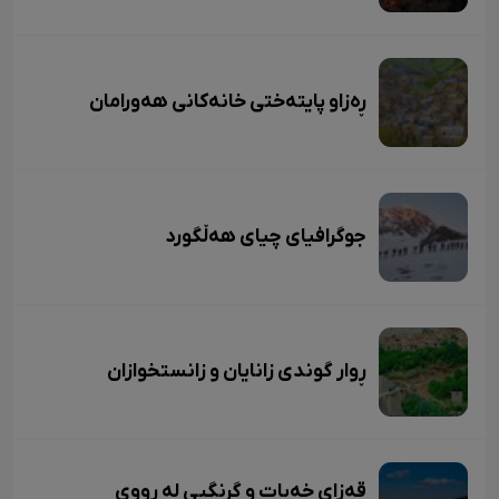
ڕەزاو پایتەختی خانەکانی هەورامان
جوگرافیای چیای هەڵگورد
ڕوار گوندی زانایان و زانستخوازان
قەزای خەبات و گرنگیی لە ڕووی