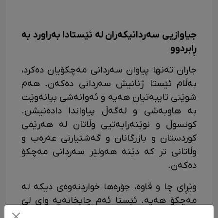
جیاوازیی سەردانیکەران لە ئێستادا بەراورد بە
ڕابردوو
جاران تەنها پیاوان سەردانی مەچکۆیان دەکرد،
بەڵام ئێستا ژنانیش سەردانی دەکەن. هەم
شوێنی تایبەتیان هەیە و ئەوانەشی بیانەوێت
بە هاوبەشی و لەگەڵ پیاواندا دادەنیشن.
کونسوڵ و نوێنەرایەتیی وڵاتان لە هەرێمی
کوردستان و بازرگانان و گەشتیارنی عەرەب و
وڵاتانی تر کە دێنە هەولێر سەردانی مەچکۆ
دەکەن.
وێڕای چا و قاوە، جۆرەها خواردنەوەی دیکە لە
مەچکۆ هەیە. ئێستا ئەم چایخانەیە وای لێ
هاتووە، بووەتە ڕەمزی شاری هەولێر و