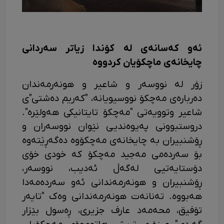
ئەو کەسانەی لە کۆندا زیاتر سەردانی
چایخانەی ماچکۆیان کردووە
زۆر لە نووسەر و شاعیر و هونەرمەندان
دەربارەی مەچکۆ نووسیویانە، "کەریم دەشتی"ی
شاعیر وتوویەتی "مەچکۆ تایتانیکی هەولێرە".
دروستبوونی پەیوەندیی نێوان نووسەران و
ڕۆشنبیران بە چایخانەی مەچکۆوە دەگەڕێتەوە
بۆ سەردەمی مەجید مەچکۆ کە خودی خۆی
دۆستایەتیی لەگەڵ ئەدیب، نووسەر،
ڕۆشنبیران و هونەرمەندانی ئەو سەردەمەدا
هەبووە. تەنانەت هونەرمەندانی وەک "تایەر
تۆفیق، محەمەد عارف جزیری، ڕەسول بێزار