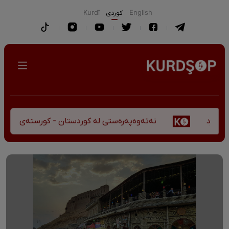
English
كوردی
Kurdî
نەتەوەپەرەستی لە کوردستان - کورستەی پێشڤەچوونی مێ