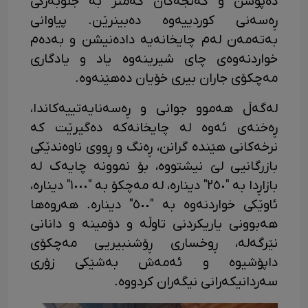
دەپۆشن و گەنجەکان کەمتر بە جلوبەرگی
ڕەسەنی کوردییەوە دەبینرێن. پیاوانی
بەتەمەن لەم چایخانەیە دادەنیشن و بەدەم
خواردنەوەی چای شیرینەوە یاد و یادگاری
مەچکۆی جاران بیری خۆیان دەهێنەوە.
لەگەڵ هەموو جوانی و ڕەسەنایەتییەکاندا،
ڕەخنەی ئەوە لە چایخانەکە دەگیرێت کە
نرخەکانی هێندە گرانن، ڕەنگ و ڕووی ناوەندێکی
بازرگانیی لێ نیشتووە، بۆ نموونە چایەک لە
بازاڕدا بە "٢٥٠" دینارە، لە مەچکۆ بە "١٠٠٠" دینارە،
ئاوێکی خواردنەوە بە "٥٠٠" دینارە. هەروەها
هەبوونی یاریکردنی تاوڵە و دۆمینە و دانانی
نێرگەلە، ڕوخساری ڕۆشنبیریی مەچکۆی
داپۆشیوە و ئەمەش بەشێکی زۆری
سەردانیکەرانی نیگەران کردووە.