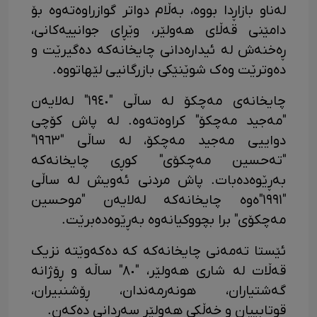
لەناو بازاڕدا بووە، بەڵام دواتر گوازراوەتەوە بۆ
دامێنی قەڵای هەولێر، وێڕای جوانییەکانی،
ڕەخنەش لە ئیدارەدانی چایخانەکە دەگیرێت و
دەوترێت وەک شوێنێکی بازرگانیی لێهاتووە.
چایخانەی مەچکۆ لە ساڵی "١٩٤٠" لەلایەن
"مەجید مەچکۆ" کراوەتەوە. لە پاش کۆچی
دواییی مەجید مەچکۆ، لە ساڵی "١٩٦٣"
"تەحسین مەچکۆی" کوڕی چایخانەکە
بەڕێوەدەبات. پاش مردنی ئەویش لە ساڵی
"١٩٩١"ەوە چایخانەکە لەلایەن "موحسین
مەچکۆی" برا بچووکیانەوە بەڕێوەدەبرێت.
ئێستا تەمەنی چایخانەکە کە دەکەوێتە نزیک
قەڵات لە شاری هەولێر، "٨٠" ساڵە و ڕۆژانە
گەشتیاران، هونەرمەندان، ڕۆشنبیران،
قوتابییان و خەڵکی هەولێر سەردانی دەکەن.