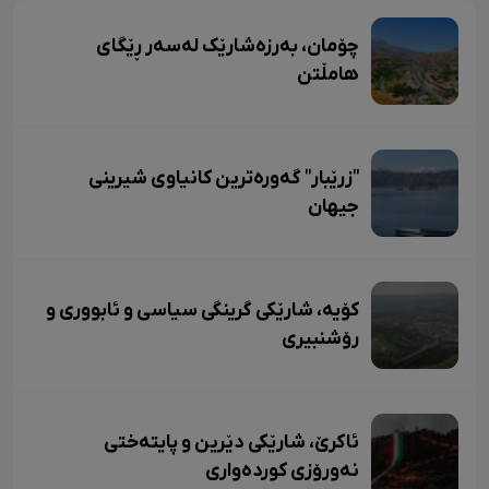
چۆمان، بەرزەشارێک لەسەر ڕێگای
هامڵتن
"زرێبار" گەورەترین کانیاوی شیرینی
جیهان
کۆیە، شارێکی گرینگی سیاسی و ئابووری و
رۆشنبیری
ئاکرێ، شارێکی دێرین و پایتەختی
نەورۆزی کوردەواری