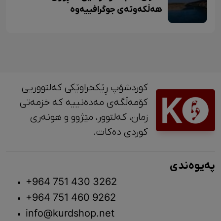
هەڵکەوتەی جوگرافییەوە
کوردشۆپ ڕێکخراوێکی کەلتووریی
کۆمەڵگەی مەدەنییە کە خزمەتی
زمان، کەلتوور، مێژوو و ‎هونەری
کوردی دەکات.
پەیوەندی
+964 751 430 3262
+964 751 460 9262
info@kurdshop.net