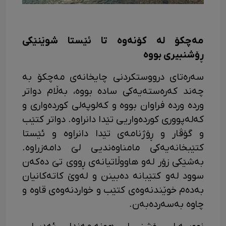
مەچکۆ لە کۆنەوە تا ئێستا شوێنێکی
ڕۆشنبیری بووە
سەرەتای درووستکردنی چایخانەی مەچکۆ بە
چەند کەرەستەیەکی سادە بووە، بەڵام دواتر
وردە وردە فراوان بووە و کەلوپەلی کوردەواری و
کەلەپووری کوردەواریی تێدا دانراوە. دواتر کتێب
و گۆڤار و ڕۆژنامەی تێدا دانراوە و ئێستا
کتێبخانەیەکی مامناوەندیی لێ دامەزراوە.
بەشێکی زۆر لەو هاووڵاتیانەی ڕووی تێ دەکەن
سوود لەو کتێبانە دەبینن و لەوێ کاتەکانیان
بەدەم خوێندنەوەی کتێب و خواردنەوەی قاوە و
چاوە بەسەردەبەن.