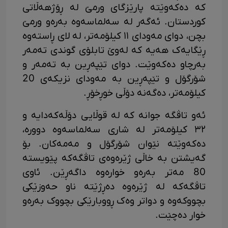
کە دەکەوێتە پارێزگای ورمێ لە ڕۆژهەڵاتی
کوردستان. ئەگەر لە سەلماسەوە بەرەو ورمێ
بچن، دوای مەودای ١١ کیلۆمەتر، لە لای ڕاستەوە
ڕێگایەک هەیە کە لەوێ تابلۆی گوندی تەمەر
بەرچاو دەکەوێت. دوای تێپەڕین بە تەمەر و
شۆرگۆل و تێپەڕین بە مەودای نزیکەی 20
کیلۆمەتر، دەگەنە دۆڵی خوڕخۆڕ.
ئەو تاڤگە جوانە کە لە قوڵایی دۆڵەکەدایە و
٣٢ کیلۆمەتر لە شاری سەلماسەوە دوورە،
دەکەوێتە نێوان شۆرگۆل و مەمەکان. بۆ
گەیشتن بە خاڵی ژێرەوەی تاڤگەکە پێویستە
80 مەتر بەرەو خوارەوە داگەڕێن. ئاوی
تاڤگەکە لە ژێرەوە دەڕژێتە ناو حەوزێکی
بچووکەوە و دواتر وەک ڕووبارێکی بچووک بەرەو
خوار دەچێت.