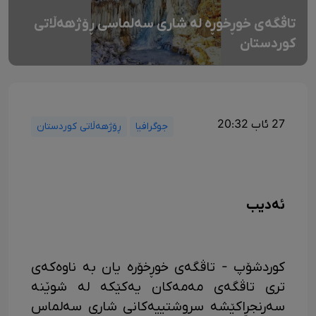
تاڤگەی خوڕخوڕە لە شاری سەلماسی ڕۆژهەڵاتی
کوردستان
27 ئاب 20:32
جوگرافیا
ڕۆژهەڵاتی کوردستان
ئەدیب
کوردشۆپ - تاڤگەی خوڕخۆرە یان بە ناوەکەی
تری تاڤگەی مەمەکان یەکێکە لە شوێنە
سەرنجڕاکێشە سروشتییەکانی شاری سەلماس