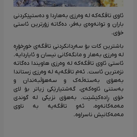
ئاوی تاڤگەکە لە وەرزی بەهاردا و دەستپێکردنی
باران و توانەوەی بەفر، دەگاتە زۆرترین ئاستی
خۆی.
باشترین کات بۆ سەردانکردنی تاڤگەی خوڕخۆڕە
لە وەرزی بەهار و مانگەکانی نیسان و ئایاردایە.
ئاستی ئاوی تاڤگەکە لە وەرزی هاویندا دەگاتە
نزمترین ئاست. ئەم تاڤگەیە لە وەرزی زستاندا
بەهۆی بەستەڵەک و سەهۆڵبەندان و
بەستنی ئاوەکەی، گەشتیارێکی زیاتر بۆ لای
خۆی ڕادەکێشێت. بەهۆی نزیکی لە گوندی
مەمەکانەوە، ئەو تاڤگەیە بە ناوی
مەمەکانیش ناسراوە.