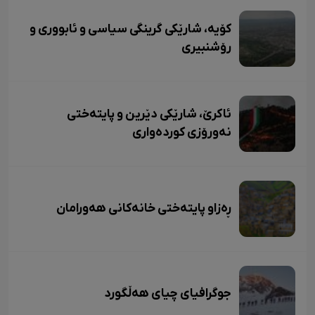
کۆیە، شارێکی گرینگی سیاسی و ئابووری و
رۆشنبیری
ئاکرێ، شارێکی دێرین و پایتەختی
نەورۆزی کوردەواری
ڕەزاو پایتەختی خانەکانی هەورامان
جوگرافیای چیای هەڵگورد