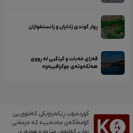
ڕوار گوندی زانایان و زانستخوازان
قەزای خەبات و گرنگیی لە ڕووی
هەڵکەوتەی جوگرافییەوە
کوردشۆپ ڕێکخراوێکی کەلتووریی
کۆمەڵگەی مەدەنییە کە خزمەتی
زمان، کەلتوور، مێژوو و ‎هونەری