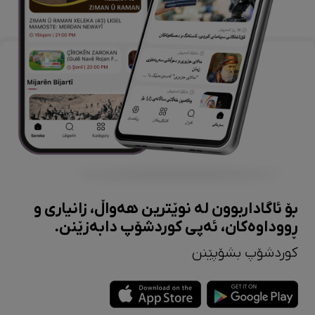
بۆ ئاگاداربوون لە نوێترین هەواڵ، زانیاری و
ڕووداوەکان، ئەپی کوردشۆپ دابەزێنن.
کوردشۆپ بشۆپێنن