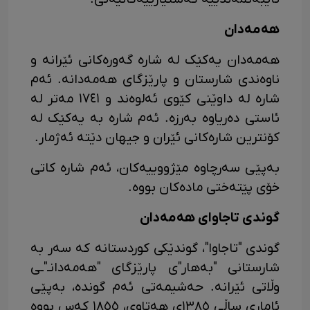
هەمەدان
هەمەدان یەکێک لە شارە گەورەکانی ئێرانە و
ناوەندی شارستان و پارێزگای هەمەدانە. ئەم
شارە لە داوێنی کێوی ئەلوەند و ١٧٤١ مەتر لە
ئاستی دەریاوە بەرزە. ئەم شارە بە یەکێک لە
کۆنترین شارەکانی ئێران و جیهان دێتە ئەژمار.
بەپێی سەرچاوە مێژووییەکان، ئەم شارە کاتی
خۆی پێتەختی مادەکان بووە.
گوندی تاجاوای هەمەدان
گوندی "تاجاوا"، گوندێکی کوردستانە کە سەر بە
شارستانی "بەهار"ی پارێزگای "هەمەدانـ"ـی
وڵاتی ئێرانە. حەشیمەتی ئەم گوندە، بەپێی
ئاماری ساڵی ١٣٨٥ی هەتاوی، ١٨٥٥ کەس بووە