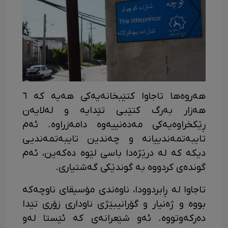
هەروەها تاجاوا کتێبخانەیەکی هەیە کە ٦
هەزار بەرگ کتێبی تێدایە و لەلایەن
ڕێکخراوەیەکی مەدەنییەوە دامەزراوە. ئەم
تایبەتمەندییانە و چەندین تایبەتمەندیی
دیکە کە لە درێژەدا باسی لێوە دەکەین، ئەم
گوندەی کردووە بە گوندێکی گەشتیاری.
تاجاوا لە ڕابردوودا، ناوەندی مۆسیقای ناوچەکە
بووە و ژەنیار و گۆرانیبێژی ناوداری زۆری تێدا
دەرکەوتووە. ئەو شێعرانەی کە ئێستا لەو