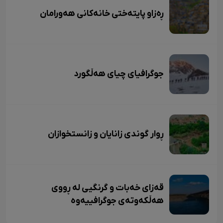
ڕەزاو پایتەختی خانەکانی هەورامان
جوگرافیای چیای هەڵگورد
ڕوار گوندی زانایان و زانستخوازان
قەزای خەبات و گرنگیی لە ڕووی
هەڵکەوتەی جوگرافییەوە