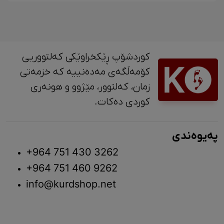
کوردشۆپ ڕێکخراوێکی کەلتووریی
کۆمەڵگەی مەدەنییە کە خزمەتی
زمان، کەلتوور، مێژوو و ‎هونەری
کوردی دەکات.
پەیوەندی
+964 751 430 3262
+964 751 460 9262
info@kurdshop.net