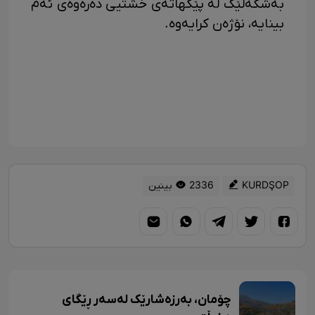
بەشگەلێک لە پێکهاتەی خشتیی دەرەوەی ئەم
بینایە، نۆژەن کرایەوە.
KURDŞOP
2336 بینین
چۆمان، بەرزەشارێک لەسەر ڕێگای